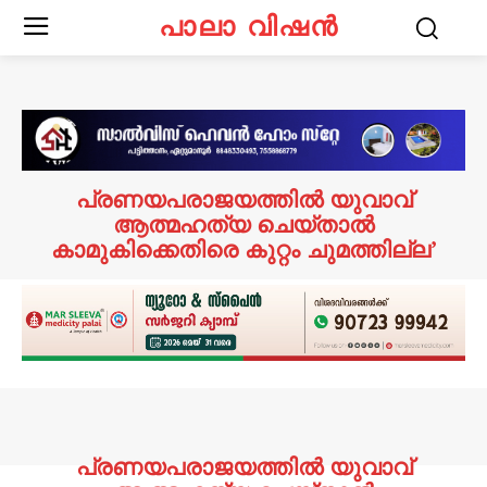
പാലാ വിഷൻ
പ്രണയപരാജയത്തിൽ യുവാവ്
ആത്മഹത്യ ചെയ്താൽ
കാമുകിക്കെതിരെ കുറ്റം ചുമത്തില്ല’
പ്രണയപരാജയത്തിൽ യുവാവ്