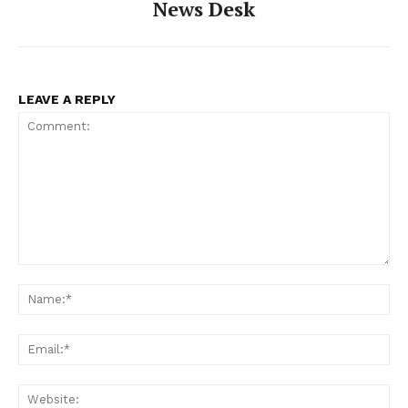
News Desk
LEAVE A REPLY
Comment:
Na
Ema
Web