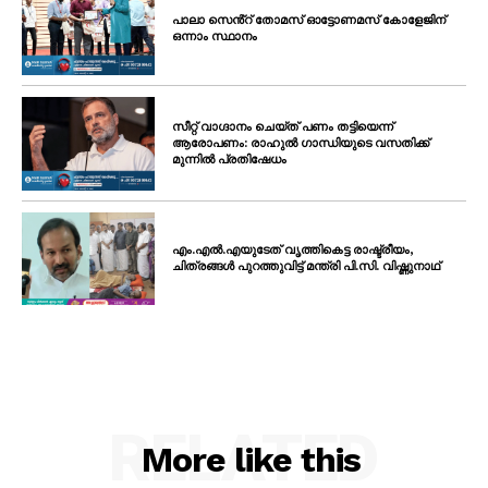
പാലാ സെൻ്റ് തോമസ് ഓട്ടോണമസ് കോളേജിന്
ഒന്നാം സ്ഥാനം
സീറ്റ് വാഗ്ദാനം ചെയ്ത് പണം തട്ടിയെന്ന്
ആരോപണം: രാഹുൽ ഗാന്ധിയുടെ വസതിക്ക്
മുന്നിൽ പ്രതിഷേധം
എം.എൽ.എയുടേത് വൃത്തികെട്ട രാഷ്ട്രീയം,
ചിത്രങ്ങൾ പുറത്തുവിട്ട് മന്ത്രി പി.സി. വിഷ്ണുനാഥ്
RELATED
More like this