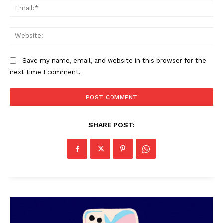
Ema
Web
Save my name, email, and website in this browser for the
next time I comment.
PALA VISION
SHARE POST: