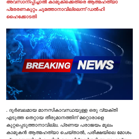
അവസാനിപ്പിച്ചാൽ കാമുകിക്കെതിരെ ആത്മഹത്യാ
പ്രേരണകുറ്റം ചുമത്താനാവില്ലെന്ന് ഡൽഹി
ഹൈക്കോടതി
. ദുർബലമായ മാനസികാവസ്ഥയുള്ള ഒരു വ്യക്തി
എടുത്ത തെറ്റായ തീരുമാനത്തിന് മറ്റൊരാളെ
കുറ്റപ്പെടുത്താനാവില്ല. പ്രണയ പരാജയം മൂലം
കാമുകൻ ആത്മഹത്യാ ചെയ്താൽ, പരീക്ഷയിലെ മോശം