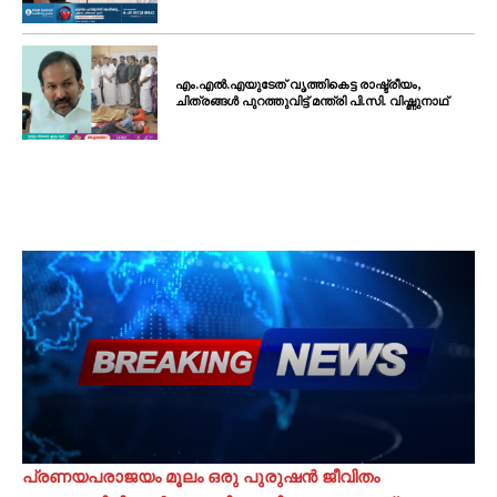
എം.എൽ.എയുടേത് വൃത്തികെട്ട രാഷ്ട്രീയം,
ചിത്രങ്ങൾ പുറത്തുവിട്ട് മന്ത്രി പി.സി. വിഷ്ണുനാഥ്
പ്രണയപരാജയം മൂലം ഒരു പുരുഷൻ ജീവിതം