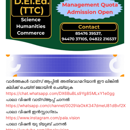
വാർത്തകൾ വാട്സ് ആപ്പിൽ അതിവേഗമറിയാൻ ഈ ലിങ്കിൽ
ക്ലിക്ക് ചെയ്ത് ജോയിൻ ചെയ്യുക
https://chat.whatsapp.com/DX6BuBLs9Yg85MLxY1e0gg
പാലാ വിഷൻ വാട്സ്ആപ്പ് ചാനൽ
https://whatsapp.com/channel/0029VaOkK347dmeU81dBvf2X
പാലാ വിഷൻ ഇൻസ്റ്റാഗ്രാം
https://www.instagram.com/pala.vision
പാലാ വിഷൻ യൂ ട്യൂബ് ചാനൽ
https://youtube.com/@palavision