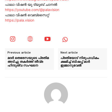
പാലാ വിഷൻ യൂ ട്യൂബ് ചാനൽ
https://youtube.com/@palavision
പാലാ വിഷൻ വെബ്സൈറ്റ്
https://pala.vision
Previous article
Next article
മദർ തെരേസയുടെ പ്രതിമ
പ്രതിയോട് നിരുപാധികം
അടിച്ചു തകർത്ത് തീവ്ര
ക്ഷമിച്ച് ബിഷപ്പ് മാര്‍
ഹിന്ദുത്വ സംഘടന
ഇമ്മാനുവേല്‍