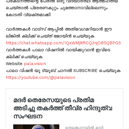
പ്രകടനത്തിന്റെ പേരിൽ ഒരു വിദ്യാർത്ഥി ആത്മഹത്യ
ചെയ്‌താൽ പ്രേരണകുറ്റം ചുമത്താനാവില്ലെന്നും
കോടതി വ്യക്തമാക്കി
വാർത്തകൾ വാട്സ് ആപ്പിൽ അതിവേഗമറിയാൻ ഈ
ലിങ്കിൽ ക്ലിക്ക് ചെയ്ത് ജോയിൻ ചെയ്യുക
https://chat.whatsapp.com/IQxWMj8ftCQ3njOB5QBPG5
വാർത്തകൾ പാലാ വിഷനിൽ വായിക്കുവാൻ ഇവിടെ
ക്ലിക്ക് ചെയ്യുക
Website
pala.vision
പാലാ വിഷൻ യൂ ട്യൂബ് ചാനൽ SUBSCRIBE ചെയ്യുക
https://youtube.com/@palavision