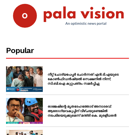
Popular
നീറ്റ് ചോദ്യപേപ്പർ ചോർന്നത് എൻ.ടി.എയുടെ
കോൺഫിഡൻഷ്യൽ സെക്ഷനിൽ നിന്ന്;
സി.ബി.ഐ കുറ്റപത്രം സമർപ്പിച്ചു
രാജേഷിന്റെ മൃതദേഹത്തോട് അനാദരവ്:
ആരോഗ്യവകുപ്പിന് വീഴ്ചയുണ്ടെങ്കിൽ
നടപടിയെടുക്കുമെന്ന് മന്ത്രി കെ. മുരളീധരൻ