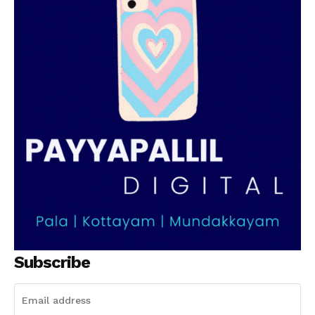
SUBSCRIBE NOW
PALA VISION
About
Contact us
Subscription Plans
My account
Grievance Redressal
Subscribe