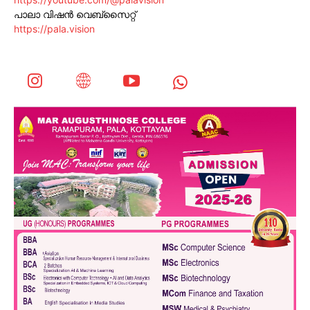
പാലാ വിഷൻ വെബ്സൈറ്റ്
https://pala.vision