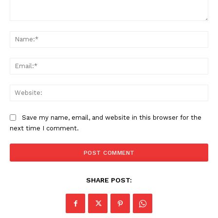
Comment:
Na
Ema
Web
Save my name, email, and website in this browser for the
next time I comment.
SHARE POST: