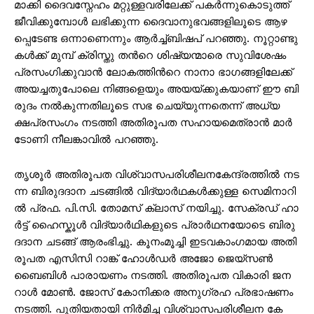
മാ​ക്കി ദൈ​വ​സ്നേ​ഹം മ​റ്റു​ള്ള​വ​രി​ലേ​ക്ക് പ​ക​ർ​ന്നുകൊ​ടു​ത്ത്
ജീ​വി​ക്കു​മ്പോ​ൾ ല​ഭി​ക്കു​ന്ന ദൈ​വാ​നു​ഭ​വ​ങ്ങ​ളി​ലൂ​ടെ ആ​ഴ​
പ്പെ​ടേ​ണ്ട ഒ​ന്നാ​ണെ​ന്നും ആ​ർ​ച്ച്ബി​ഷ​പ് പ​റ​ഞ്ഞു. നൂ​റ്റാ​ണ്ടു​
ക​ൾ​ക്ക് മു​മ്പ് ക്രി​സ്തു ത​ന്‍റെ ശി​ഷ്യ​ന്മാ​രെ സു​വി​ശേ​ഷം
പ്ര​സം​ഗി​ക്കു​വാ​ൻ ലോ​ക​ത്തി​ന്‍റെ നാ​നാ ഭാ​ഗ​ങ്ങ​ളി​ലേ​ക്ക്
അ​യ​ച്ച​തു​പോ​ലെ നി​ങ്ങ​ളെ​യും അ​യ​യ്ക്കു​ക​യാ​ണ് ഈ ​ബി​
രു​ദം ന​ൽ​കു​ന്ന​തി​ലൂ​ടെ സ​ഭ ചെ​യ്യു​ന്ന​തെ​ന്ന് അ​ധ്യ​
ക്ഷപ്ര​സം​ഗം ന​ട​ത്തി​ അ​തി​രൂ​പ​ത സ​ഹാ​യ​മെ​ത്രാ​ൻ മാ​ർ
ടോ​ണി നീ​ല​ങ്കാ​വി​ൽ പ​റ​ഞ്ഞു.
തൃ​ശൂ​ർ അ​തി​രൂ​പ​ത വി​ശ്വാ​സ​പ​രി​ശീ​ല​ന​കേ​ന്ദ്ര​ത്തി​ൽ ന​ട​
ന്ന ബി​രു​ദ​ദാ​ന ച​ട​ങ്ങി​ൽ വി​ദ്യാ​ർ​ഥ​ക​ൾ​ക്കു​ള്ള സെ​മി​നാ​റി​
ൽ പ്ര​ഫ. പി.​സി. തോ​മ​സ് ക്ലാ​സ് ന​യി​ച്ചു. സേ​ക്ര​ഡ് ഹാ​
ർ​ട്ട് ഹൈ​സ്കൂ​ൾ വി​ദ്യാ​ർ​ഥി​ക​ളു​ടെ പ്രാ​ർ​ഥ​ന​യോ​ടെ ബി​രു​
ദ​ദാ​ന ച​ട​ങ്ങ് ആ​രം​ഭി​ച്ചു. കൂ​നംമൂ​ച്ചി ഇ​ട​വ​കാം​ഗ​മാ​യ അ​തി​
രൂ​പ​ത എ​സി​സി റാ​ങ്ക് ഹോ​ൾ​ഡ​ർ അ​ജോ ജെ​യ്സ​ൺ
ബൈ​ബി​ൾ പാ​രാ​യ​ണം ന​ട​ത്തി. അ​തി​രൂ​പ​ത വി​കാ​രി ജ​ന​
റാ​ൾ മോ​ൺ. ജോ​സ് കോ​നി​ക്ക​ര അ​നു​ഗ്ര​ഹ പ്ര​ഭാ​ഷ​ണം
ന​ട​ത്തി. പു​തി​യ​താ​യി നി​ർ​മി​ച്ച വി​ശ്വാ​സ​പ​രി​ശീ​ല​ന കേ​