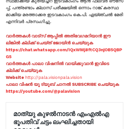
സ്ഥ​മാ​ക്കി​യ കു​രി​യ​ച്ചി​റ ഇ​ട​വ​കാം​ഗം ആ​ൻ ഫ്ലവ​ർ ഔ​സേ​
പ്പ്, പ​ന്ത്ര​ണ്ടാം ക്ലാ​സ് പ​രീ​ക്ഷ​യി​ൽ ഒ​ന്നാം റാ​ങ്ക് ക​ര​സ്ഥ​
മാ​ക്കി​യ മ​ര​ത്താ​ക്ക​ര ഇ​ട​വ​കാം​ഗം കെ.​പി. ഏ​യ്ഞ്ച​ൽ മേ​രി
എ​ന്നി​വ​ർ പ്ര​സം​ഗി​ച്ചു.
വാർത്തകൾ വാട്സ് ആപ്പിൽ അതിവേഗമറിയാൻ ഈ
ലിങ്കിൽ ക്ലിക്ക് ചെയ്ത് ജോയിൻ ചെയ്യുക
https://chat.whatsapp.com/IQxWMj8ftCQ3njOB5QBP
G5
വാർത്തകൾ പാലാ വിഷനിൽ വായിക്കുവാൻ ഇവിടെ
ക്ലിക്ക് ചെയ്യുക
Website
http://pala.visionpala.vision
പാലാ വിഷൻ യൂ ട്യൂബ് ചാനൽ SUBSCRIBE ചെയ്യുക
https://youtube.com/@palavision