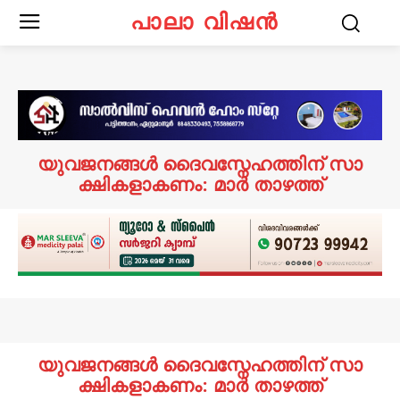
പാലാ വിഷൻ
യു​വ​ജ​ന​ങ്ങ​ൾ ദൈ​വ​സ്നേ​ഹ​ത്തി​ന് സാ​
ക്ഷി​ക​ളാ​കണം: മാ​ർ താ​ഴ​ത്ത്
യു​വ​ജ​ന​ങ്ങ​ൾ ദൈ​വ​സ്നേ​ഹ​ത്തി​ന് സാ​
ക്ഷി​ക​ളാ​കണം: മാ​ർ താ​ഴ​ത്ത്