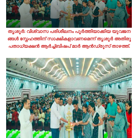
തൃ​ശൂ​ർ: വി​ശ്വാ​സ പ​രി​ശീ​ല​നം പൂ​ർ​ത്തി​യാ​ക്കി​യ യു​വ​ജ​ന​
ങ്ങ​ൾ സ്നേ​ഹ​ത്തി​ന് സാ​ക്ഷി​ക​ളാ​വ​ണ​മെ​ന്ന് തൃ​ശൂ​ർ അ​തി​രൂ​
പ​താധ്യക്ഷൻ ആ​ർ​ച്ച്ബി​ഷ​പ് മാ​ർ ആ​ൻ​ഡ്രൂ​സ് താ​ഴ​ത്ത്.