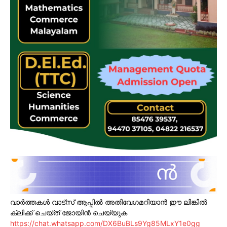
വാർത്തകൾ വാട്സ് ആപ്പിൽ അതിവേഗമറിയാൻ ഈ ലിങ്കിൽ
ക്ലിക്ക് ചെയ്ത് ജോയിൻ ചെയ്യുക
https://chat.whatsapp.com/DX6BuBLs9Yg85MLxY1e0gg