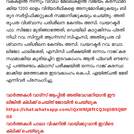
വ​ക​ക​ളി​ൽ നി​ന്നും വി​വി​ധ മേ​ഖ​ല​ക​ളി​ൽ വി​ജ​യം ക​ര​സ്ഥ​മാ​
ക്കി​യ 1200 ഓ​ളം വി​ദ്യാ​ർ​ഥി​ക​ളെ അ​നു​മോ​ദി​ക്കു​ക​യും ബി​
രു​ദ സ​ർ​ട്ടി​ഫി​ക്ക​റ്റു​ക​ൾ സ​മ്മാ​നി​ക്കു​ക​യും ചെ​യ്തു. അ​തി​
രൂ​പ​ത വി​ശ്വാ​സ പ​രി​ശീ​ല​ന കേ​ന്ദ്രം അ​സി. ഡ​യ​റ​ക്ട​ർ
ഫാ. ​സി​ജോ മു​രി​ങ്ങാ​ത്തേ​രി, ഡെ​യി​ലി കാ​റ്റ​ക്കി​സം പ്ര​തി​
നി​ധി റ​വ. സി​സ്റ്റ​ർ ആ​ഗ്‌‌​ന​സ് സി​എം​സി, അ​തി​രൂ​പ​ത വി​
ശ്വാ​സ പ​രി​ശീ​ല​ന കേ​ന്ദ്രം അ​സി. ഡ​യ​റ​ക്ട​ർ റ​വ. ഡോ. ​
ലി​ജോ ചാ​ലി​ശേ​രി, എ​സി​സി പ​രീ​ക്ഷ​യി​ൽ ഒ​ന്നാം റാ​ങ്ക് ക​ര​
സ്ഥ​മാ​ക്കി​യ കു​രി​യ​ച്ചി​റ ഇ​ട​വ​കാം​ഗം ആ​ൻ ഫ്ലവ​ർ ഔ​സേ​
പ്പ്, പ​ന്ത്ര​ണ്ടാം ക്ലാ​സ് പ​രീ​ക്ഷ​യി​ൽ ഒ​ന്നാം റാ​ങ്ക് ക​ര​സ്ഥ​
മാ​ക്കി​യ മ​ര​ത്താ​ക്ക​ര ഇ​ട​വ​കാം​ഗം കെ.​പി. ഏ​യ്ഞ്ച​ൽ മേ​രി
എ​ന്നി​വ​ർ പ്ര​സം​ഗി​ച്ചു.
വാർത്തകൾ വാട്സ് ആപ്പിൽ അതിവേഗമറിയാൻ ഈ
ലിങ്കിൽ ക്ലിക്ക് ചെയ്ത് ജോയിൻ ചെയ്യുക
https://chat.whatsapp.com/IQxWMj8ftCQ3njOB5QBP
G5
വാർത്തകൾ പാലാ വിഷനിൽ വായിക്കുവാൻ ഇവിടെ
ക്ലിക്ക് ചെയ്യുക