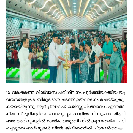
15 വ​ർ​ഷ​ത്തെ വി​ശ്വാ​സ പ​രി​ശീ​ല​നം പൂ​ർ​ത്തി​യാ​ക്കി​യ യു​
വ​ജ​ന​ങ്ങ​ളു​ടെ ബി​രു​ദ​ദാ​ന ച​ട​ങ്ങ് ഉ​ദ്ഘാ​ട​നം ചെയ്യുകു​
ക​യാ​യി​രു​ന്നു ആ​ർ​ച്ച്ബി​ഷ​പ്. ക്രി​സ്തു​വി​ശ്വാ​സം എ​ന്ന​ത്
ക്ലാ​സ് മു​റി​ക​ളി​ലെ പാ​ഠ​പു​സ്ത​ക​ങ്ങ​ളി​ൽ നി​ന്നും വാ​യി​ച്ച​റി​
ഞ്ഞ അ​റി​വു​ക​ളി​ൽ മാ​ത്രം ഒ​തു​ങ്ങി നി​ൽ​ക്കു​ന്ന​ത​ല്ല. പ​ഠി​
ച്ചെ​ടു​ത്ത അ​റി​വു​ക​ൾ നി​ത്യ​ജീ​വി​ത​ത്തി​ൽ പ്രാ​വ​ർ​ത്തി​ക​