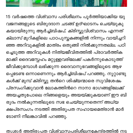
15 വ​ർ​ഷ​ത്തെ വി​ശ്വാ​സ പ​രി​ശീ​ല​നം പൂ​ർ​ത്തി​യാ​ക്കി​യ യു​
വ​ജ​ന​ങ്ങ​ളു​ടെ ബി​രു​ദ​ദാ​ന ച​ട​ങ്ങ് ഉ​ദ്ഘാ​ട​നം ചെയ്യുകു​
ക​യാ​യി​രു​ന്നു ആ​ർ​ച്ച്ബി​ഷ​പ്. ക്രി​സ്തു​വി​ശ്വാ​സം എ​ന്ന​ത്
ക്ലാ​സ് മു​റി​ക​ളി​ലെ പാ​ഠ​പു​സ്ത​ക​ങ്ങ​ളി​ൽ നി​ന്നും വാ​യി​ച്ച​റി​
ഞ്ഞ അ​റി​വു​ക​ളി​ൽ മാ​ത്രം ഒ​തു​ങ്ങി നി​ൽ​ക്കു​ന്ന​ത​ല്ല. പ​ഠി​
ച്ചെ​ടു​ത്ത അ​റി​വു​ക​ൾ നി​ത്യ​ജീ​വി​ത​ത്തി​ൽ പ്രാ​വ​ർ​ത്തി​ക​
മാ​ക്കി ദൈ​വ​സ്നേ​ഹം മ​റ്റു​ള്ള​വ​രി​ലേ​ക്ക് പ​ക​ർ​ന്നുകൊ​ടു​ത്ത്
ജീ​വി​ക്കു​മ്പോ​ൾ ല​ഭി​ക്കു​ന്ന ദൈ​വാ​നു​ഭ​വ​ങ്ങ​ളി​ലൂ​ടെ ആ​ഴ​
പ്പെ​ടേ​ണ്ട ഒ​ന്നാ​ണെ​ന്നും ആ​ർ​ച്ച്ബി​ഷ​പ് പ​റ​ഞ്ഞു. നൂ​റ്റാ​ണ്ടു​
ക​ൾ​ക്ക് മു​മ്പ് ക്രി​സ്തു ത​ന്‍റെ ശി​ഷ്യ​ന്മാ​രെ സു​വി​ശേ​ഷം
പ്ര​സം​ഗി​ക്കു​വാ​ൻ ലോ​ക​ത്തി​ന്‍റെ നാ​നാ ഭാ​ഗ​ങ്ങ​ളി​ലേ​ക്ക്
അ​യ​ച്ച​തു​പോ​ലെ നി​ങ്ങ​ളെ​യും അ​യ​യ്ക്കു​ക​യാ​ണ് ഈ ​ബി​
രു​ദം ന​ൽ​കു​ന്ന​തി​ലൂ​ടെ സ​ഭ ചെ​യ്യു​ന്ന​തെ​ന്ന് അ​ധ്യ​
ക്ഷപ്ര​സം​ഗം ന​ട​ത്തി​ അ​തി​രൂ​പ​ത സ​ഹാ​യ​മെ​ത്രാ​ൻ മാ​ർ
ടോ​ണി നീ​ല​ങ്കാ​വി​ൽ പ​റ​ഞ്ഞു.
തൃ​ശൂ​ർ അ​തി​രൂ​പ​ത വി​ശ്വാ​സ​പ​രി​ശീ​ല​ന​കേ​ന്ദ്ര​ത്തി​ൽ ന​ട​