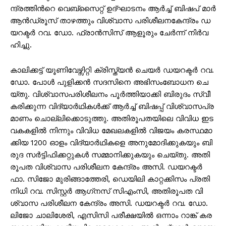
ന്ദ്ര​ത്തി​ന്‍റെ വെ​ബ്സൈ​റ്റ് ഉ​ദ്ഘാ​ട​നം ആ​ർ​ച്ച് ബി​ഷ​പ് മാ​ർ
ആ​ൻ​ഡ്രൂ​സ് താ​ഴ​ത്തും വി​ശ്വാ​സ പ​രി​ശീ​ല​ന​കേ​ന്ദ്രം ഡ​
യ​റ​ക്ട​ർ റ​വ. ഡോ. ​ഫ്രാ​ൻ​സി​സ് ആ​ളൂ​രും ചേ​ർ​ന്ന് നി​ർ​വ​
ഹി​ച്ചു.
കാ​ലി​ക്ക​ട്ട് യൂ​ണി​വേ​ഴ്സി​റ്റി ക്രി​സ്ത്യ​ൻ ചെ​യ​ർ ഡ​യ​റ​ക്ട​ർ റ​വ.
ഡോ. ​പോ​ൾ പു​ളി​ക്ക​ൻ സ​ദ​സി​നെ അ​ഭി​സം​ബോ​ധ​ന ചെ​
യ്തു. വി​ശ്വാ​സ​പ​രി​ശീ​ല​നം പൂ​ർ​ത്തി​യാ​ക്കി​ ബി​രു​ദം സ്വീ​
ക​രി​ക്കു​ന്ന വി​ദ്യാ​ർ​ഥി​ക​ൾ​ക്ക് ആ​ർ​ച്ച് ബി​ഷ​പ്പ് വി​ശ്വാ​സ​പ്ര​
മാ​ണം ചൊ​ല്ലി​ക്കൊ​ടു​ത്തു. അ​തി​രൂ​പ​ത​യി​ലെ വി​വി​ധ ഇ​ട​
വ​ക​ക​ളി​ൽ നി​ന്നും വി​വി​ധ മേ​ഖ​ല​ക​ളി​ൽ വി​ജ​യം ക​ര​സ്ഥ​മാ​
ക്കി​യ 1200 ഓ​ളം വി​ദ്യാ​ർ​ഥി​ക​ളെ അ​നു​മോ​ദി​ക്കു​ക​യും ബി​
രു​ദ സ​ർ​ട്ടി​ഫി​ക്ക​റ്റു​ക​ൾ സ​മ്മാ​നി​ക്കു​ക​യും ചെ​യ്തു. അ​തി​
രൂ​പ​ത വി​ശ്വാ​സ പ​രി​ശീ​ല​ന കേ​ന്ദ്രം അ​സി. ഡ​യ​റ​ക്ട​ർ
ഫാ. ​സി​ജോ മു​രി​ങ്ങാ​ത്തേ​രി, ഡെ​യി​ലി കാ​റ്റ​ക്കി​സം പ്ര​തി​
നി​ധി റ​വ. സി​സ്റ്റ​ർ ആ​ഗ്‌‌​ന​സ് സി​എം​സി, അ​തി​രൂ​പ​ത വി​
ശ്വാ​സ പ​രി​ശീ​ല​ന കേ​ന്ദ്രം അ​സി. ഡ​യ​റ​ക്ട​ർ റ​വ. ഡോ. ​
ലി​ജോ ചാ​ലി​ശേ​രി, എ​സി​സി പ​രീ​ക്ഷ​യി​ൽ ഒ​ന്നാം റാ​ങ്ക് ക​ര​