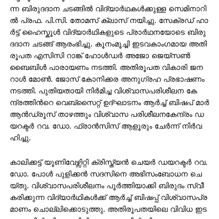
ന്ന ബി​രു​ദ​ദാ​ന ച​ട​ങ്ങി​ൽ വി​ദ്യാ​ർ​ഥ​ക​ൾ​ക്കു​ള്ള സെ​മി​നാ​റി​
ൽ പ്ര​ഫ. പി.​സി. തോ​മ​സ് ക്ലാ​സ് ന​യി​ച്ചു. സേ​ക്ര​ഡ് ഹാ​
ർ​ട്ട് ഹൈ​സ്കൂ​ൾ വി​ദ്യാ​ർ​ഥി​ക​ളു​ടെ പ്രാ​ർ​ഥ​ന​യോ​ടെ ബി​രു​
ദ​ദാ​ന ച​ട​ങ്ങ് ആ​രം​ഭി​ച്ചു. കൂ​നംമൂ​ച്ചി ഇ​ട​വ​കാം​ഗ​മാ​യ അ​തി​
രൂ​പ​ത എ​സി​സി റാ​ങ്ക് ഹോ​ൾ​ഡ​ർ അ​ജോ ജെ​യ്സ​ൺ
ബൈ​ബി​ൾ പാ​രാ​യ​ണം ന​ട​ത്തി. അ​തി​രൂ​പ​ത വി​കാ​രി ജ​ന​
റാ​ൾ മോ​ൺ. ജോ​സ് കോ​നി​ക്ക​ര അ​നു​ഗ്ര​ഹ പ്ര​ഭാ​ഷ​ണം
ന​ട​ത്തി. പു​തി​യ​താ​യി നി​ർ​മി​ച്ച വി​ശ്വാ​സ​പ​രി​ശീ​ല​ന കേ​
ന്ദ്ര​ത്തി​ന്‍റെ വെ​ബ്സൈ​റ്റ് ഉ​ദ്ഘാ​ട​നം ആ​ർ​ച്ച് ബി​ഷ​പ് മാ​ർ
ആ​ൻ​ഡ്രൂ​സ് താ​ഴ​ത്തും വി​ശ്വാ​സ പ​രി​ശീ​ല​ന​കേ​ന്ദ്രം ഡ​
യ​റ​ക്ട​ർ റ​വ. ഡോ. ​ഫ്രാ​ൻ​സി​സ് ആ​ളൂ​രും ചേ​ർ​ന്ന് നി​ർ​വ​
ഹി​ച്ചു.
കാ​ലി​ക്ക​ട്ട് യൂ​ണി​വേ​ഴ്സി​റ്റി ക്രി​സ്ത്യ​ൻ ചെ​യ​ർ ഡ​യ​റ​ക്ട​ർ റ​വ.
ഡോ. ​പോ​ൾ പു​ളി​ക്ക​ൻ സ​ദ​സി​നെ അ​ഭി​സം​ബോ​ധ​ന ചെ​
യ്തു. വി​ശ്വാ​സ​പ​രി​ശീ​ല​നം പൂ​ർ​ത്തി​യാ​ക്കി​ ബി​രു​ദം സ്വീ​
ക​രി​ക്കു​ന്ന വി​ദ്യാ​ർ​ഥി​ക​ൾ​ക്ക് ആ​ർ​ച്ച് ബി​ഷ​പ്പ് വി​ശ്വാ​സ​പ്ര​
മാ​ണം ചൊ​ല്ലി​ക്കൊ​ടു​ത്തു. അ​തി​രൂ​പ​ത​യി​ലെ വി​വി​ധ ഇ​ട​