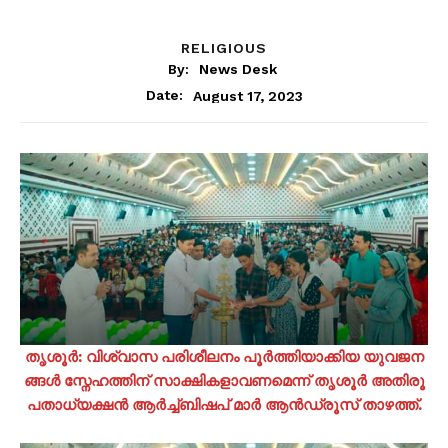
RELIGIOUS
By:
News Desk
August 17, 2023
Date:
തൃ​ശൂ​ർ: വി​ശ്വാ​സ പ​രി​ശീ​ല​നം പൂ​ർ​ത്തി​യാ​ക്കി​യ യു​വ​ജ​ന​
ങ്ങ​ൾ സ്നേ​ഹ​ത്തി​ന് സാ​ക്ഷി​ക​ളാ​വ​ണ​മെ​ന്ന് തൃ​ശൂ​ർ അ​തി​രൂ​
പ​താധ്യക്ഷൻ ആ​ർ​ച്ച്ബി​ഷ​പ് മാ​ർ ആ​ൻ​ഡ്രൂ​സ് താ​ഴ​ത്ത്.