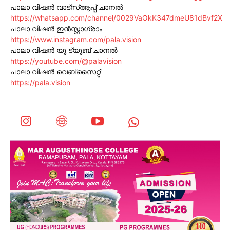
പാലാ വിഷൻ വാട്സ്ആപ്പ് ചാനൽ
https://whatsapp.com/channel/0029VaOkK347dmeU81dBvf2X
പാലാ വിഷൻ ഇൻസ്റ്റാഗ്രാം
https://www.instagram.com/pala.vision
പാലാ വിഷൻ യൂ ട്യൂബ് ചാനൽ
https://youtube.com/@palavision
പാലാ വിഷൻ വെബ്സൈറ്റ്
https://pala.vision