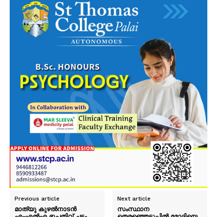
PALA VISION
Previous article
Next article
മാത്യു കുഴൽനാടൻ
സംസ്ഥാന
എംഎൽഎ ഭൂപതിവ് ചട്ടം
തെരഞ്ഞെടുപ്പിൽ മോദിയെ