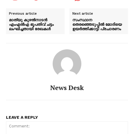
Previous article
Next article
മാത്യു കുഴൽനാടൻ
സംസ്ഥാന
എംഎൽഎ ഭൂപതിവ് ചട്ടം
തെരഞ്ഞെടുപ്പിൽ മോദിയെ
ലംഘിച്ചതായി രേഖകൾ
ഉയർത്തിക്കാട്ടി പ്രചാരണം
News Desk
LEAVE A REPLY