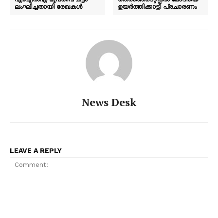
SUBSCRIBE NOW
ലംഘിച്ചതായി രേഖകൾ
ഉയർത്തിക്കാട്ടി പ്രചാരണം
PALA VISION
About
Contact us
News Desk
Subscription Plans
My account
Grievance Redressal
LEAVE A REPLY