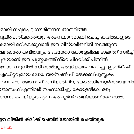
Subscription Plans
My account
Grievance Redressal
ി നഷ്ടപ്പെട്ട ഗൗരിനന്ദന താനറിഞ്ഞ
ബ്ദപ്രപഞ്ചത്തെയും അടിസ്ഥാനമാക്കി രചിച്ച കവിതകളുടെ
E NOW
മായി മറികടക്കുവാൻ ഈ വിദ്യാർത്ഥിനി നടത്തുന്ന
ലെ ഓരോ കവിതയും. ദേവമാതാ കോളേജിലെ ടാലൻറ് സർച്ച്
’യാണ് ഈ പുസ്തകത്തിൻ്റെ പിറവിക്ക് പിന്നിൽ
പൽ ഡോ. സുനിൽ സി മാത്യു അദ്ധ്യക്ഷം വഹിച്ചു. ഇംഗ്ലീഷ്
വ് എഡിറ്ററുമായ ഡോ. ജയ്സൺ പി ജേക്കബ് പുസ്തകം
ാർ റവ. ഫാ. ജോസഫ് മണിയഞ്ചിറ, കോർഡിനേറ്റർമാരായ മി
ജോസഫ് എന്നിവർ സംസാരിച്ചു. കോളേജിലെ ഒരു
രസാധനം ചെയ്യുക എന്ന അപൂർവ്വതയ്ക്കാണ് ദേവമാതാ
ലിങ്കിൽ ക്ലിക്ക് ചെയ്ത് ജോയിൻ ചെയ്യുക
QBPG5