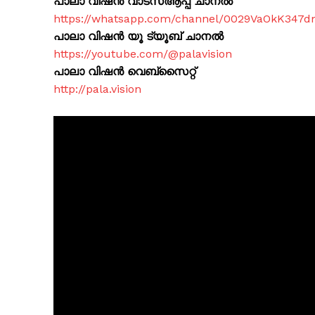
പാലാ വിഷൻ വാട്സ്ആപ്പ് ചാനൽ
https://whatsapp.com/channel/0029VaOkK347
പാലാ വിഷൻ യൂ ട്യൂബ് ചാനൽ
https://youtube.com/@palavision
പാലാ വിഷൻ വെബ്സൈറ്റ്
http://pala.vision