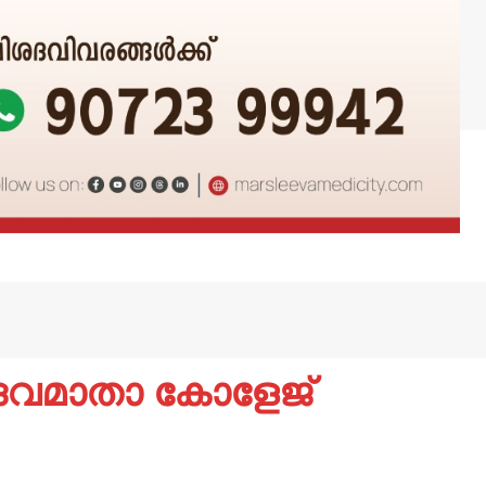
േവമാതാ കോളേജ്