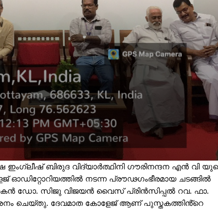
ഷ ഇംഗ്ലീഷ് ബിരുദ വിദ്യാർത്ഥിനി ഗൗരിനന്ദന എൻ വി യുട
ളജ് ഓഡിറ്റോറിയത്തിൽ നടന്ന പ്രൗഢഗംഭീരമായ ചടങ്ങിൽ
ധായകൻ ഡോ. സിജു വിജയൻ വൈസ് പ്രിൻസിപ്പൽ റവ. ഫാ.
ശനം ചെയ്തു. ദേവമാത കോളേജ് ആണ് പുസ്തകത്തിൻ്റെ