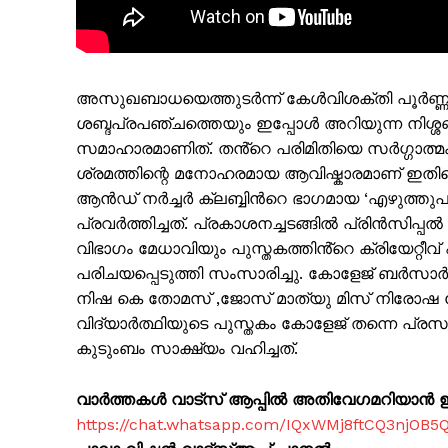
അസുഖബാധയെത്തുടർന്ന് കേൾവിശക്തി പൂർണ്ണമായ
ശബ്ദപ്രപഞ്ചത്തെയും ഇപ്പോൾ അറിയുന്ന നിശ്ശ
SUBSCRIB
സമാഹാരമാണിത്. തൻ്റെ പരിമിതിയെ സർഗ്ഗാത്മക
ശ്രമത്തിന്റെ മനോഹരമായ ആവിഷ്കാരമാണ് ഇതി
ആൻഡ് നർച്ചർ ക്ലബ്ബിൻറെ ഭാഗമായ ‘എഴുത്തുപുര
പ്രവർത്തിച്ചത്. പ്രകാശനച്ചടങ്ങിൽ പ്രിൻസിപ്
വിഭാഗം മേധാവിയും പുസ്തകത്തിൻ്റെ ക്രിയേറ്റീ
പരിചയപ്പെടുത്തി സംസാരിച്ചു. കോളേജ് ബർസ
നിഷ കെ തോമസ് ,ജോസ് മാത്യു മിസ് നിരോഷ 
വിദ്യാർത്ഥിയുടെ പുസ്തകം കോളേജ് തന്നെ പ്
കുടുംബം സാക്ഷ്യം വഹിച്ചത്.
വാർത്തകൾ വാട്സ് ആപ്പിൽ അതിവേഗമറിയാൻ ഈ 
https://chat.whatsapp.com/IQxWMj8ftCQ3njOB5