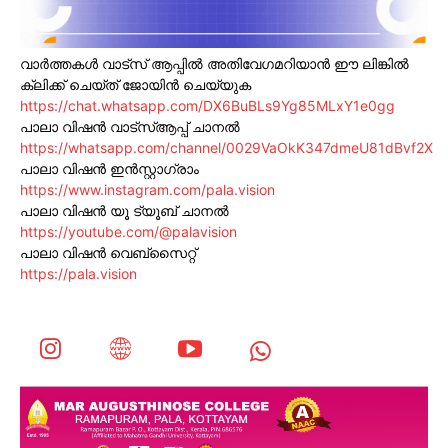
വാർത്തകൾ വാട്സ് ആപ്പിൽ അതിവേഗമറിയാൻ ഈ ലിങ്കിൽ
ക്ലിക്ക് ചെയ്ത് ജോയിൻ ചെയ്യുക
https://chat.whatsapp.com/DX6BuBLs9Yg85MLxY1e0gg
പാലാ വിഷൻ വാട്സ്ആപ്പ് ചാനൽ
https://whatsapp.com/channel/0029VaOkK347dmeU81dBvf2X
പാലാ വിഷൻ ഇൻസ്റ്റാഗ്രാം
https://www.instagram.com/pala.vision
പാലാ വിഷൻ യൂ ട്യൂബ് ചാനൽ
https://youtube.com/@palavision
പാലാ വിഷൻ വെബ്സൈറ്റ്
https://pala.vision