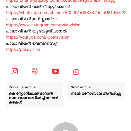
https://chat.whatsapp.com/DX6BuBLs9Yg85MLxY1e0gg
പാലാ വിഷൻ വാട്സ്ആപ്പ് ചാനൽ
https://whatsapp.com/channel/0029VaOkK347dmeU81dBvf2X
പാലാ വിഷൻ ഇൻസ്റ്റാഗ്രാം
https://www.instagram.com/pala.vision
പാലാ വിഷൻ യൂ ട്യൂബ് ചാനൽ
https://youtube.com/@palavision
പാലാ വിഷൻ വെബ്സൈറ്റ്
https://pala.vision
Previous article
Next article
കെ സ്റ്റോറിലേക്ക് മാറാൻ
നടൻ മനോബാല അന്തരിച്ചു
സന്നദ്ധത അറിയിച്ച് റേഷൻ
കടകൾ