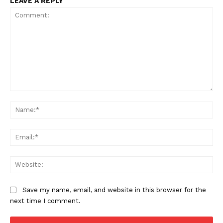
LEAVE A REPLY
Comment:
Na
Ema
Web
Save my name, email, and website in this browser for the
next time I comment.