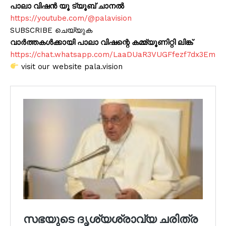
പാലാ വിഷൻ യൂ ട്യൂബ് ചാനൽ
https://youtube.com/@palavision
SUBSCRIBE ചെയ്യുക
വാർത്തകൾക്കായി പാലാ വിഷന്റെ കമ്മ്യൂണിറ്റി ലിങ്ക്
https://chat.whatsapp.com/LaaDUaR3VUGFfezf7dx3Em
visit our website pala.vision