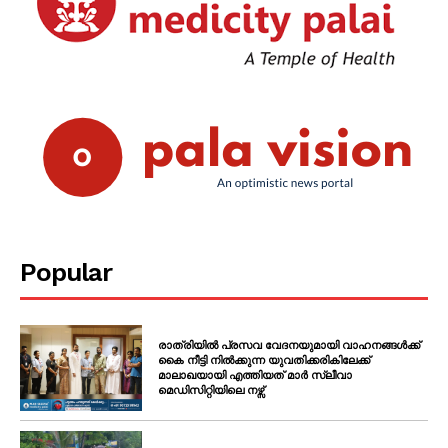
Popular
രാത്രിയിൽ പ്രസവ വേദനയുമായി വാഹനങ്ങൾക്ക്
കൈ നീട്ടി നിൽക്കുന്ന യുവതിക്കരികിലേക്ക്
മാലാഖയായി എത്തിയത് മാർ സ്ലീവാ
മെഡിസിറ്റിയിലെ നഴ്സ്