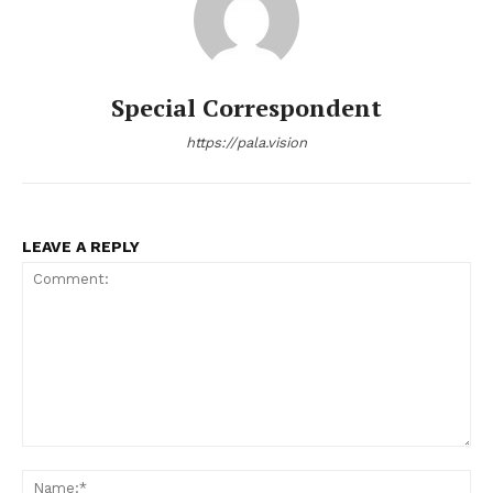
Special Correspondent
https://pala.vision
LEAVE A REPLY
Comment:
Na