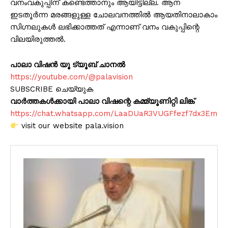
വനംവകുപ്പിന് കണ്ടെത്താനും ആയിട്ടില്ല. ആന
ഇടതൂർന്ന മരങ്ങളുള്ള ചോലവനത്തിൽ ആയതിനാലാകാം
സിഗ്നലുകൾ ലഭിക്കാത്തത് എന്നാണ് വനം വകുപ്പിന്റെ
വിലയിരുത്തൽ.
പാലാ വിഷൻ യൂ ട്യൂബ് ചാനൽ
https://youtube.com/@palavision
SUBSCRIBE ചെയ്യുക
വാർത്തകൾക്കായി പാലാ വിഷന്റെ കമ്മ്യൂണിറ്റി ലിങ്ക്
https://chat.whatsapp.com/LaaDUaR3VUGFfezf7dx3Em
visit our website pala.vision