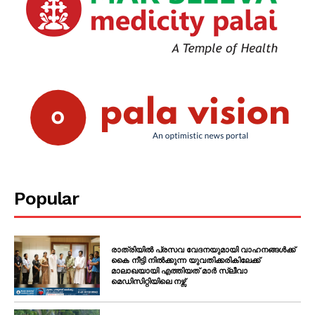
Popular
രാത്രിയിൽ പ്രസവ വേദനയുമായി വാഹനങ്ങൾക്ക്
കൈ നീട്ടി നിൽക്കുന്ന യുവതിക്കരികിലേക്ക്
മാലാഖയായി എത്തിയത് മാർ സ്ലീവാ
മെഡിസിറ്റിയിലെ നഴ്സ്