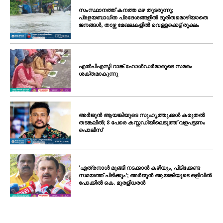
സംസ്ഥാനത്ത് കനത്ത മഴ തുടരുന്നു;
പ്രളയബാധിത പ്രദേശങ്ങളിൽ ദുരിതമൊഴിയാതെ
ജനങ്ങൾ, താഴ്ന്ന മേഖലകളിൽ വെള്ളക്കെട്ട് രൂക്ഷം
എൽപിഎസ്ടി റാങ്ക് ഹോൾഡർമാരുടെ സമരം
ശക്തമാകുന്നു
അർജുൻ ആയങ്കിയുടെ സുഹൃത്തുക്കൾ കരുതൽ
തടങ്കലിൽ; 8 പേരെ കസ്റ്റഡിയിലെടുത്ത് വളപട്ടണം
പൊലീസ്
‘എത്രനാൾ മുങ്ങി നടക്കാൻ കഴിയും, പിടിക്കേണ്ട
സമയത്ത് പിടിക്കും’; അർജുൻ ആയങ്കിയുടെ ഒളിവിൽ
പോക്കിൽ കെ. മുരളിധരൻ