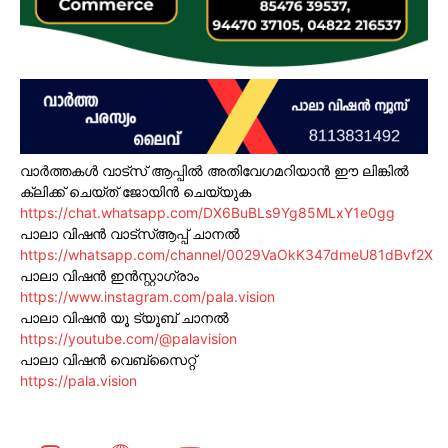
വാർത്തകൾ വാട്സ് ആപ്പിൽ അതിവേഗമറിയാൻ ഈ ലിങ്കിൽ
ക്ലിക്ക് ചെയ്ത് ജോയിൻ ചെയ്യുക
https://chat.whatsapp.com/DX6BuBLs9Yg85MLxY1e0gg
പാലാ വിഷൻ വാട്സ്ആപ്പ് ചാനൽ
https://whatsapp.com/channel/0029VaOkK347dmeU81dBvf2X
പാലാ വിഷൻ ഇൻസ്റ്റാഗ്രാം
https://www.instagram.com/pala.vision
പാലാ വിഷൻ യൂ ട്യൂബ് ചാനൽ
https://youtube.com/@palavision
പാലാ വിഷൻ വെബ്സൈറ്റ്
https://pala.vision