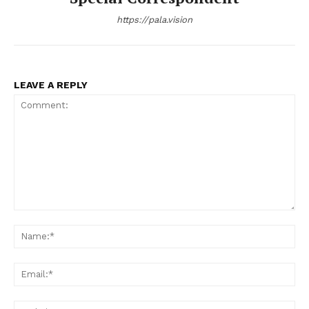
https://pala.vision
LEAVE A REPLY
Comment:
Na
Ema
Web