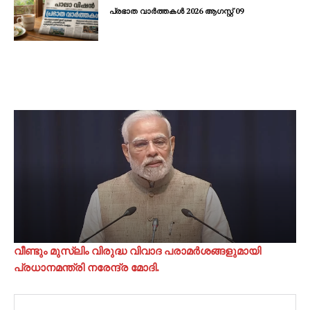
പ്രഭാത വാർത്തകൾ 2026 ആഗസ്റ്റ് 09
വീണ്ടും മുസ്ലിം വിരുദ്ധ വിവാദ പരാമർശങ്ങളുമായി
പ്രധാനമന്ത്രി നരേന്ദ്ര മോദി.