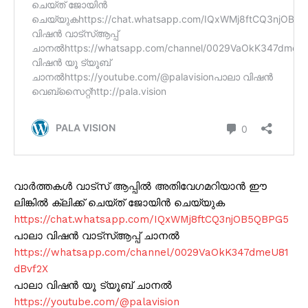
വാർത്തകൾ വാട്സ് ആപ്പിൽ അതിവേഗമറിയാൻ ഈ
ലിങ്കിൽ ക്ലിക്ക് ചെയ്ത് ജോയിൻ ചെയ്യുക
https://chat.whatsapp.com/IQxWMj8ftCQ3njOB5QBPG5
പാലാ വിഷൻ വാട്സ്ആപ്പ് ചാനൽ
https://whatsapp.com/channel/0029VaOkK347dmeU81
dBvf2X
പാലാ വിഷൻ യൂ ട്യൂബ് ചാനൽ
https://youtube.com/@palavision