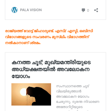
രാജ്യത്ത് വോട്ട് ജിഹാദുണ്ട്. എസി/ എസ്ടി, ഒബിസി
വിഭാഗങ്ങളുടെ സംവരണം മുസ്ലിം വിഭാഗത്തിന്
നൽകാനാണ് ശ്രമം.