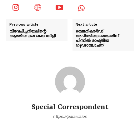
Previous article
Next article
വിവേചിച്ചറിയലിന്റെ
മെമ്മറികാർഡ്
ആത്മീയ കല ദൈവവിളി
അപ്രത്യക്ഷമായതിന്
പിന്നിൽ രാഷ്ട്രീയ
ഗൂഢാലോചന’
Special Correspondent
https://pala.vision