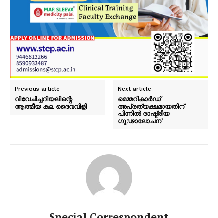
SUBSCRIBE NOW
PALA VISION
About
Previous article
Next article
Contact us
വിവേചിച്ചറിയലിന്റെ
മെമ്മറികാർഡ്
Subscription Plans
ആത്മീയ കല ദൈവവിളി
അപ്രത്യക്ഷമായതിന്
പിന്നിൽ രാഷ്ട്രീയ
My account
ഗൂഢാലോചന’
Grievance Redressal
Special Correspondent