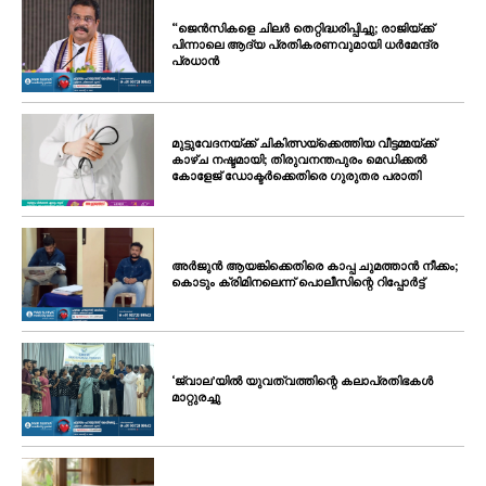
“ജെൻസികളെ ചിലർ തെറ്റിദ്ധരിപ്പിച്ചു; രാജിയ്ക്ക്
പിന്നാലെ ആദ്യ പ്രതികരണവുമായി ധർമേന്ദ്ര
പ്രധാൻ
മുട്ടുവേദനയ്ക്ക് ചികിത്സയ്‌ക്കെത്തിയ വീട്ടമ്മയ്ക്ക്
കാഴ്ച നഷ്ടമായി; തിരുവനന്തപുരം മെഡിക്കൽ
കോളേജ് ഡോക്ടർക്കെതിരെ ഗുരുതര പരാതി
അർജുൻ ആയങ്കിക്കെതിരെ കാപ്പ ചുമത്താൻ നീക്കം;
കൊടും ക്രിമിനലെന്ന് പൊലീസിന്റെ റിപ്പോർട്ട്
‘ജ്വാല’യിൽ യുവത്വത്തിന്റെ കലാപ്രതിഭകൾ
മാറ്റുരച്ചു