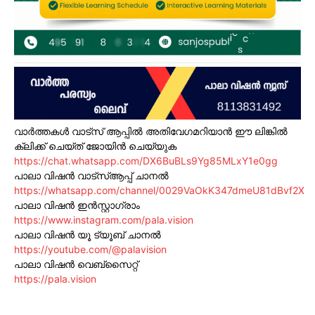
വാർത്തകൾ വാട്സ് ആപ്പിൽ അതിവേഗമറിയാൻ ഈ ലിങ്കിൽ
ക്ലിക്ക് ചെയ്ത് ജോയിൻ ചെയ്യുക
https://chat.whatsapp.com/DX6BuBLs9Yg85MLxY1e0gg
പാലാ വിഷൻ വാട്സ്ആപ്പ് ചാനൽ
https://whatsapp.com/channel/0029VaOkK347dmeU81dBvf2X
പാലാ വിഷൻ ഇൻസ്റ്റാഗ്രാം
https://www.instagram.com/pala.vision
പാലാ വിഷൻ യൂ ട്യൂബ് ചാനൽ
https://youtube.com/@palavision
പാലാ വിഷൻ വെബ്സൈറ്റ്
https://pala.vision