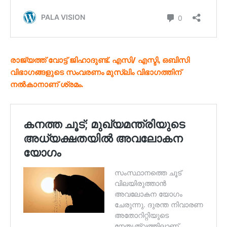
രാജ്യത്ത് വോട്ട് ജിഹാദുണ്ട്. എസി/ എസ്ടി, ഒബിസി
വിഭാഗങ്ങളുടെ സംവരണം മുസ്ലിം വിഭാഗത്തിന്
നൽകാനാണ് ശ്രമം.