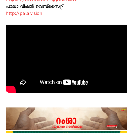
പാലാ വിഷൻ വെബ്സൈറ്റ്
http://pala.vision