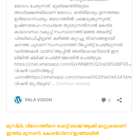
മുസ്ലിം വിഭാഗത്തിനെ വോട്ട് ബാങ്ക് ആക്കി മാറ്റുകയാണ്
ഇന്ത്യ മുന്നണി. കോൺഗ്രസ് ഇന്ത്യയിൽ