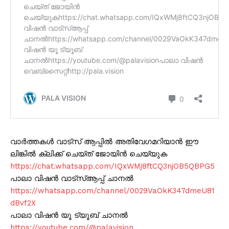
വാർത്തകൾ വാട്സ് ആപ്പിൽ അതിവേഗമറിയാൻ ഈ
ലിങ്കിൽ ക്ലിക്ക് ചെയ്ത് ജോയിൻ ചെയ്യുക
https://chat.whatsapp.com/IQxWMj8ftCQ3njOB5QBPG5
പാലാ വിഷൻ വാട്സ്ആപ്പ് ചാനൽ
https://whatsapp.com/channel/0029VaOkK347dmeU81
dBvf2X
പാലാ വിഷൻ യൂ ട്യൂബ് ചാനൽ
https://youtube.com/@palavision