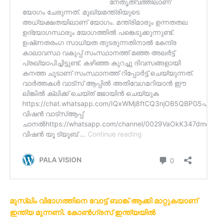
മുസ്ലിം വിഭാഗത്തിനെ വോട്ട് ബാങ്ക് ആക്കി മാറ്റുകയാണ്
ഇന്ത്യ മുന്നണി. കോൺഗ്രസ് ഇന്ത്യയിൽ