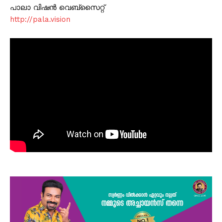
പാലാ വിഷൻ വെബ്സൈറ്റ്
http://pala.vision