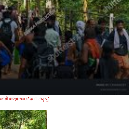
മായി ആരോഗ്യ വകുപ്പ്.