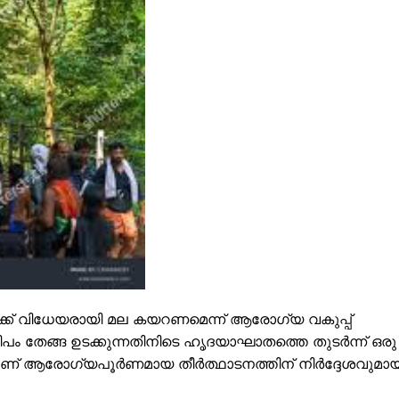
ISION
PALA VISION
് വിധേയരായി മല കയറണമെന്ന് ആരോഗ്യ വകുപ്പ്
ീപം തേങ്ങ ഉടക്കുന്നതിനിടെ ഹൃദയാഘാതത്തെ തുടർന്ന് ഒരു
ലാണ് ആരോഗ്യപൂർണമായ തീർത്ഥാടനത്തിന് നിർദ്ദേശവുമായ
About
Contact us