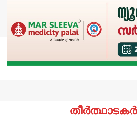
തീർത്ഥാടകർക