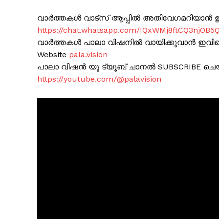
വാർത്തകൾ വാട്സ് ആപ്പിൽ അതിവേഗമറിയാൻ ഈ 
https://chat.whatsapp.com/IQxWMj8ftCQ3njOB5
വാർത്തകൾ പാലാ വിഷനിൽ വായിക്കുവാൻ ഇവിടെ 
Website
pala.vision
SUBSCRIB
പാലാ വിഷൻ യൂ ട്യൂബ് ചാനൽ SUBSCRIBE ചെ
https://youtube.com/@palavision