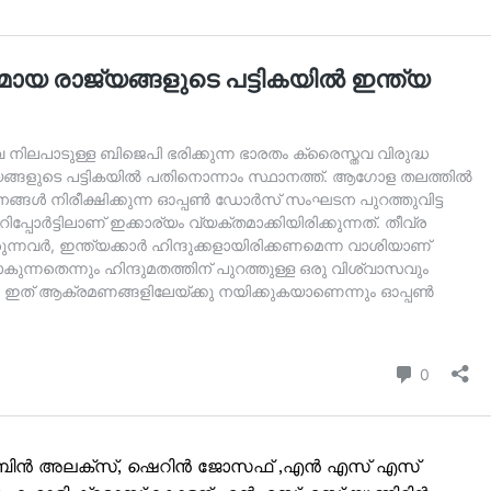
ിബിൻ അലക്സ്, ഷെറിൻ ജോസഫ് ,എൻ എസ് എസ്