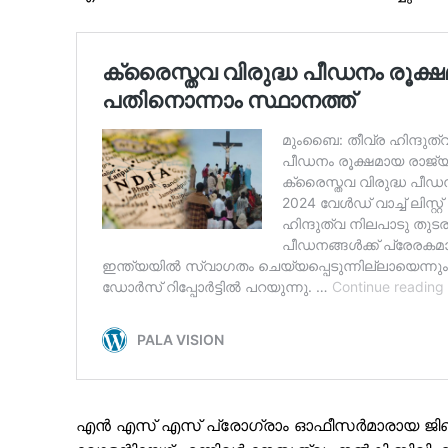
എൻ എസ് എസ് പ്രോഗ്രാം ഓഫീസർമാരായ ജ