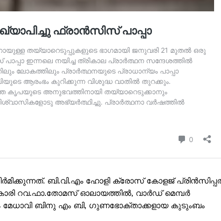
Subscription Plans
My account
Grievance Redressal
E NOW
ർമിക്കുന്നത്. ബി.വി.എം ഹോളി ക്രോസ് കോളജ് പ്രിൻസിപ്
ികാരി റവ.ഫാ.തോമസ് ഓലായത്തിൽ, വാർഡ് മെമ്പർ
ാഗം മേധാവി ബിനു എം ബി, ഗുണഭോക്താക്കളായ കുടുംബം