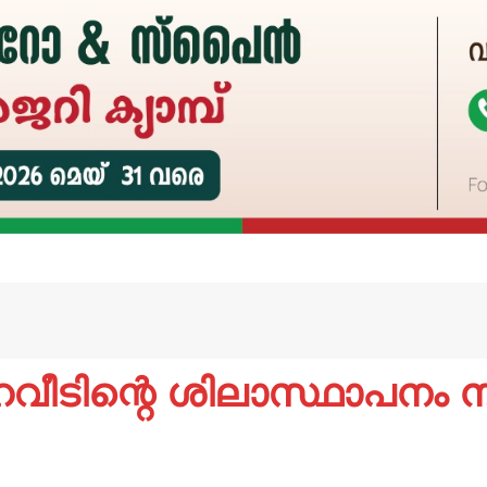
ഹവീടിന്റെ ശിലാസ്ഥാപനം ന