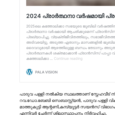
SUBSCRIB
പാദുവ പള്ളി നൽകിയ സ്ഥലത്താണ് സ്നേഹവീട് നി
റവ.ഡോ.ബേബി സെബാസ്റ്റ്യൻ, പാദുവ പള്ളി വ
മാത്തുകുട്ടി ആന്റണി,കമ്പ്യൂട്ടർ സയൻസ് വിഭ
എന്നിവർ ചേർന്ന് ശിലാസ്ഥാപനം നിർവഹിച്ചു.