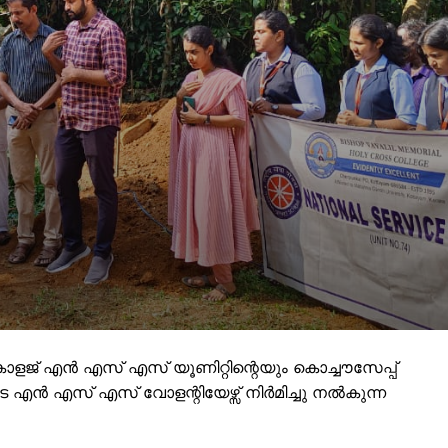
ോളജ് എൻ എസ് എസ് യൂണിറ്റിന്റെയും കൊച്ചൗസേപ്പ്
െ എൻ എസ് എസ് വോളന്റിയേഴ്സ് നിർമിച്ചു നൽകുന്ന