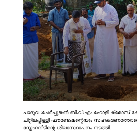
പാദുവ :ചേർപ്പുങ്കൽ ബി.വി.എം ഹോളി ക്രോസ് ക
ചിറ്റിലപ്പിള്ളി ഫൗണ്ടേഷന്റെയും സഹകരണത്തോട
സ്നേഹവീടിന്റെ ശിലാസ്ഥാപനം നടത്തി.