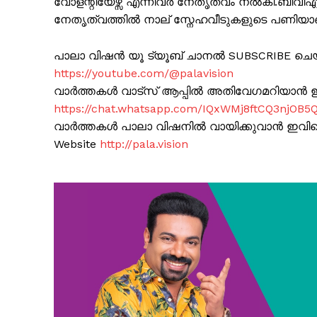
വോളന്റിയേഴ്സ് എന്നിവർ നേതൃത്വം നൽകി.ബിവ
നേതൃത്വത്തിൽ നാല് സ്നേഹവീടുകളുടെ പണിയാണ്
പാലാ വിഷൻ യൂ ട്യൂബ് ചാനൽ SUBSCRIBE ചെ
https://youtube.com/@palavision
വാർത്തകൾ വാട്സ് ആപ്പിൽ അതിവേഗമറിയാൻ ഈ 
https://chat.whatsapp.com/IQxWMj8ftCQ3njOB5
വാർത്തകൾ പാലാ വിഷനിൽ വായിക്കുവാൻ ഇവിടെ 
Website
http://pala.vision