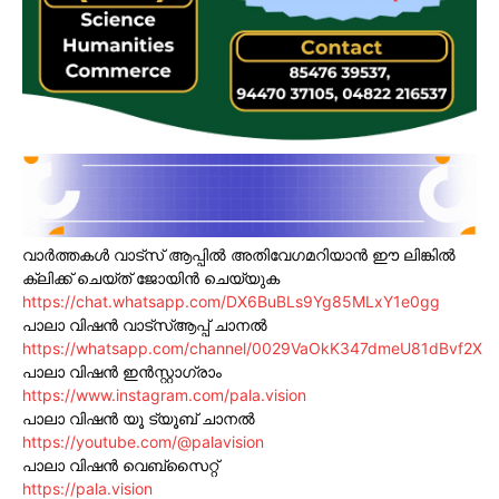
വാർത്തകൾ വാട്സ് ആപ്പിൽ അതിവേഗമറിയാൻ ഈ ലിങ്കിൽ
ക്ലിക്ക് ചെയ്ത് ജോയിൻ ചെയ്യുക
https://chat.whatsapp.com/DX6BuBLs9Yg85MLxY1e0gg
പാലാ വിഷൻ വാട്സ്ആപ്പ് ചാനൽ
https://whatsapp.com/channel/0029VaOkK347dmeU81dBvf2X
പാലാ വിഷൻ ഇൻസ്റ്റാഗ്രാം
https://www.instagram.com/pala.vision
പാലാ വിഷൻ യൂ ട്യൂബ് ചാനൽ
https://youtube.com/@palavision
പാലാ വിഷൻ വെബ്സൈറ്റ്
https://pala.vision