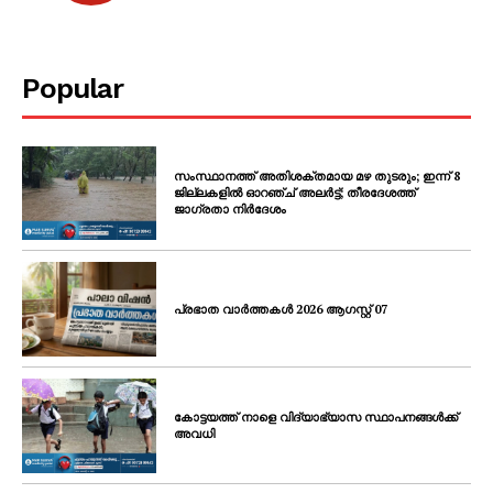
Popular
സംസ്ഥാനത്ത് അതിശക്തമായ മഴ തുടരും; ഇന്ന് 8
ജില്ലകളിൽ ഓറഞ്ച് അലർട്ട്; തീരദേശത്ത്
ജാഗ്രതാ നിർദേശം
പ്രഭാത വാർത്തകൾ 2026 ആഗസ്റ്റ് 07
കോട്ടയത്ത് നാളെ വിദ്യാഭ്യാസ സ്ഥാപനങ്ങൾക്ക്
അവധി