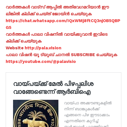
വാർത്തകൾ വാട്സ് ആപ്പിൽ അതിവേഗമറിയാൻ ഈ
ലിങ്കിൽ ക്ലിക്ക് ചെയ്ത് ജോയിൻ ചെയ്യുക
https://chat.whatsapp.com/IQxWMj8ftCQ3njOB5QBP
G5
വാർത്തകൾ പാലാ വിഷനിൽ വായിക്കുവാൻ ഇവിടെ
ക്ലിക്ക് ചെയ്യുക
Website
http://pala.vision
പാലാ വിഷൻ യൂ ട്യൂബ് ചാനൽ SUBSCRIBE ചെയ്യുക
https://youtube.com/@palavisio