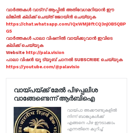
വാർത്തകൾ വാട്സ് ആപ്പിൽ അതിവേഗമറിയാൻ ഈ
ലിങ്കിൽ ക്ലിക്ക് ചെയ്ത് ജോയിൻ ചെയ്യുക
https://chat.whatsapp.com/IQxWMj8ftCQ3njOB5QBP
G5
വാർത്തകൾ പാലാ വിഷനിൽ വായിക്കുവാൻ ഇവിടെ
ക്ലിക്ക് ചെയ്യുക
Website
http://pala.vision
പാലാ വിഷൻ യൂ ട്യൂബ് ചാനൽ SUBSCRIBE ചെയ്യുക
https://youtube.com/@palavisio