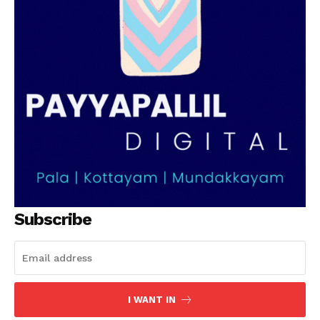
SUBSCRIBE NOW
PALA VISION
About
Contact us
Subscription Plans
My account
Grievance Redressal
Subscribe
I WANT IN