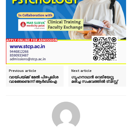
Previous article
Next article
വായ്പയ്ക്ക് മേൽ പിഴപ്പലിശ
ഗൃഹനാഥൻ വെടിയേറ്റു
വാങ്ങേണ്ടെന്ന് ആർബിഐ
മരിച്ച സംഭവത്തിൽ ട്വിസ്റ്റ്