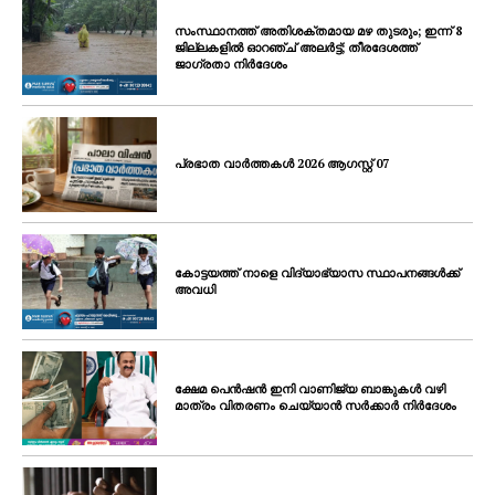
സംസ്ഥാനത്ത് അതിശക്തമായ മഴ തുടരും; ഇന്ന് 8
ജില്ലകളിൽ ഓറഞ്ച് അലർട്ട്; തീരദേശത്ത്
ജാഗ്രതാ നിർദേശം
പ്രഭാത വാർത്തകൾ 2026 ആഗസ്റ്റ് 07
കോട്ടയത്ത് നാളെ വിദ്യാഭ്യാസ സ്ഥാപനങ്ങൾക്ക്
അവധി
ക്ഷേമ പെൻഷൻ ഇനി വാണിജ്യ ബാങ്കുകൾ വഴി
മാത്രം വിതരണം ചെയ്യാൻ സർക്കാർ നിർദേശം