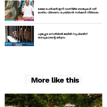
ക്ഷേമ പെൻഷൻ ഇനി വാണിജ്യ ബാങ്കുകൾ വഴി
മാത്രം വിതരണം ചെയ്യാൻ സർക്കാർ നിർദേശം
പൂജപ്പുര സെൻട്രൽ ജയിൽ സൂപ്രണ്ടിന്
തടവുകാരന്റെ മർദ്ദനം
RELATED
More like this