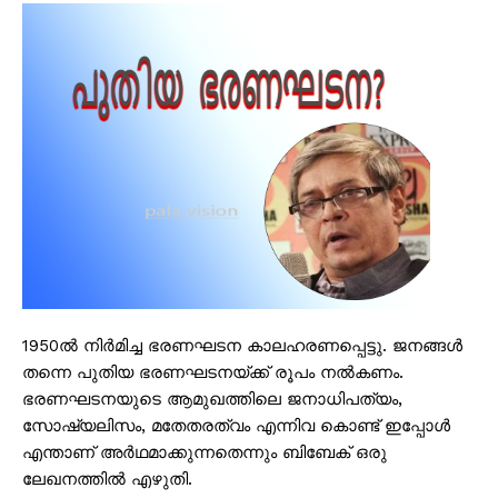
1950ൽ നിർമിച്ച ഭരണഘടന കാലഹരണപ്പെട്ടു. ജനങ്ങൾ
തന്നെ പുതിയ ഭരണഘടനയ്ക്ക് രൂപം നൽകണം.
ഭരണഘടനയുടെ ആമുഖത്തിലെ ജനാധിപത്യം,
സോഷ്യലിസം, മതേതരത്വം എന്നിവ കൊണ്ട് ഇപ്പോൾ
എന്താണ് അർഥമാക്കുന്നതെന്നും ബിബേക് ഒരു
ലേഖനത്തിൽ എഴുതി.