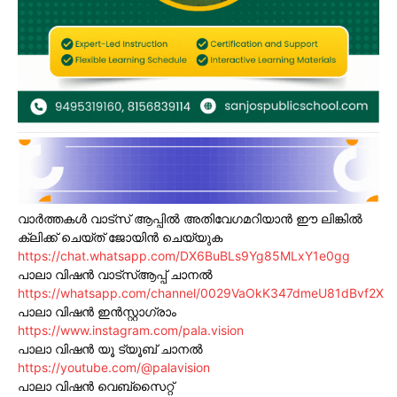
വാർത്തകൾ വാട്സ് ആപ്പിൽ അതിവേഗമറിയാൻ ഈ ലിങ്കിൽ
ക്ലിക്ക് ചെയ്ത് ജോയിൻ ചെയ്യുക
https://chat.whatsapp.com/DX6BuBLs9Yg85MLxY1e0gg
പാലാ വിഷൻ വാട്സ്ആപ്പ് ചാനൽ
https://whatsapp.com/channel/0029VaOkK347dmeU81dBvf2X
പാലാ വിഷൻ ഇൻസ്റ്റാഗ്രാം
https://www.instagram.com/pala.vision
പാലാ വിഷൻ യൂ ട്യൂബ് ചാനൽ
https://youtube.com/@palavision
പാലാ വിഷൻ വെബ്സൈറ്റ്