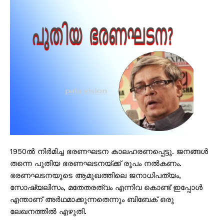
1950ൽ നിർമിച്ച ഭരണഘടന കാലഹരണപ്പെട്ടു. ജനങ്ങൾ
തന്നെ പുതിയ ഭരണഘടനയ്ക്ക് രൂപം നൽകണം.
ഭരണഘടനയുടെ ആമുഖത്തിലെ ജനാധിപത്യം,
സോഷ്യലിസം, മതേതരത്വം എന്നിവ കൊണ്ട് ഇപ്പോൾ
എന്താണ് അർഥമാക്കുന്നതെന്നും ബിബേക് ഒരു
ലേഖനത്തിൽ എഴുതി.