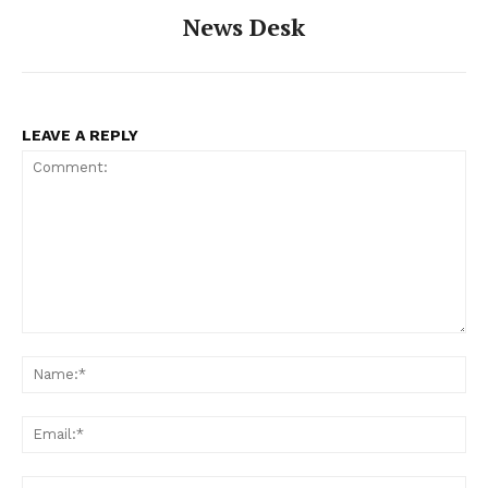
News Desk
LEAVE A REPLY
Comment:
Na
Ema
Web