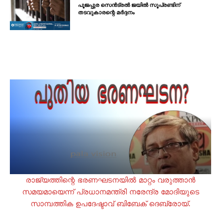
പൂജപ്പുര സെൻട്രൽ ജയിൽ സൂപ്രണ്ടിന്
തടവുകാരന്റെ മർദ്ദനം
രാജ്യത്തിന്റെ ഭരണഘടനയിൽ മാറ്റം വരുത്താൻ
സമയമായെന്ന് പ്രധാനമന്ത്രി നരേന്ദ്ര മോദിയുടെ
സാമ്പത്തിക ഉപദേഷ്ടാവ് ബിബേക് ദെബ്രോയ്.