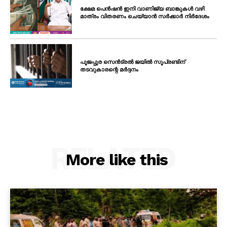
ക്ഷേമ പെൻഷൻ ഇനി വാണിജ്യ ബാങ്കുകൾ വഴി
മാത്രം വിതരണം ചെയ്യാൻ സർക്കാർ നിർദേശം
പൂജപ്പുര സെൻട്രൽ ജയിൽ സൂപ്രണ്ടിന്
തടവുകാരന്റെ മർദ്ദനം
RELATED
More like this