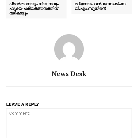
പ്രാർത്ഥനയും ധ്യാനവും
മദ്യനയം വന്‍ ജനവഞ്ചന:
ഹൃദയ പരിവർത്തനത്തിന്
വി.എം.സുധീരന്‍
വഴികാട്ടും
News Desk
LEAVE A REPLY