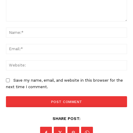
Comment:
Na
Ema
Web
Save my name, email, and website in this browser for the
next time I comment.
SHARE POST: