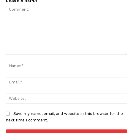
LEAVE A REPLY
Comment:
Na
Ema
Web
Save my name, email, and website in this browser for the
next time I comment.