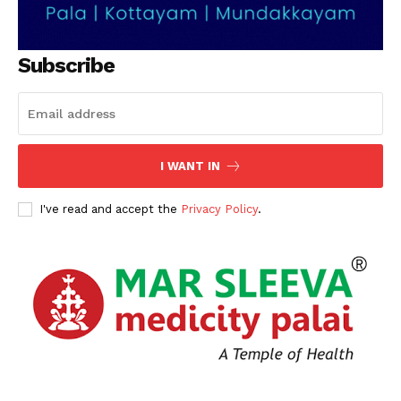
SUBSCRIBE NOW
Subscribe
PALA VISION
About
Contact us
I WANT IN
Subscription Plans
I've read and accept the
Privacy Policy
.
My account
Grievance Redressal