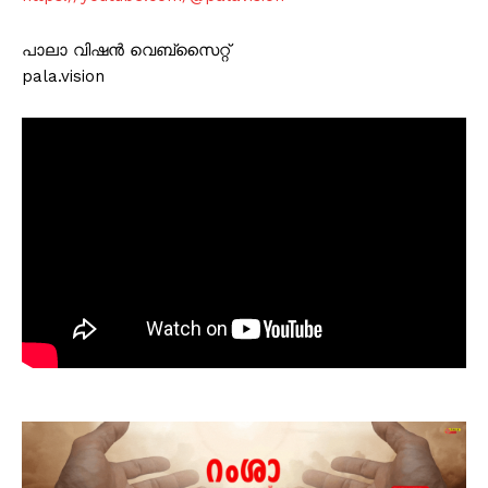
പാലാ വിഷൻ വെബ്സൈറ്റ്
pala.vision