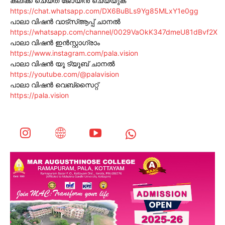
ക്ലിക്ക് ചെയ്ത് ജോയിൻ ചെയ്യുക
https://chat.whatsapp.com/DX6BuBLs9Yg85MLxY1e0gg
പാലാ വിഷൻ വാട്സ്ആപ്പ് ചാനൽ
https://whatsapp.com/channel/0029VaOkK347dmeU81dBvf2X
പാലാ വിഷൻ ഇൻസ്റ്റാഗ്രാം
https://www.instagram.com/pala.vision
പാലാ വിഷൻ യൂ ട്യൂബ് ചാനൽ
https://youtube.com/@palavision
പാലാ വിഷൻ വെബ്സൈറ്റ്
https://pala.vision