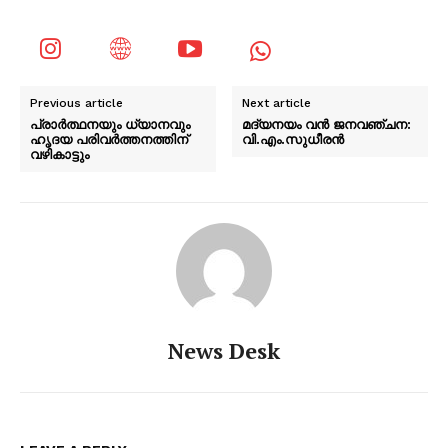
Previous article
Next article
പ്രാർത്ഥനയും ധ്യാനവും
മദ്യനയം വന്‍ ജനവഞ്ചന:
ഹൃദയ പരിവർത്തനത്തിന്
വി.എം.സുധീരന്‍
വഴികാട്ടും
News Desk