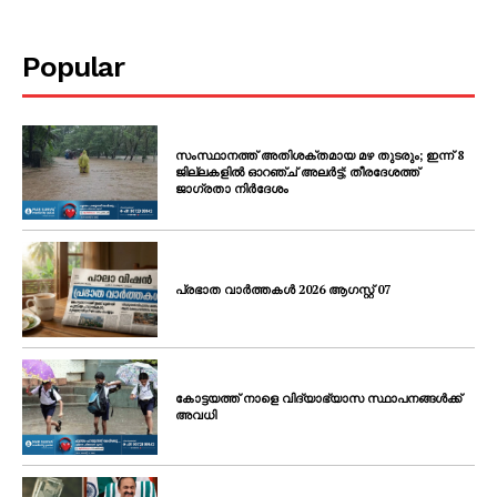
Popular
സംസ്ഥാനത്ത് അതിശക്തമായ മഴ തുടരും; ഇന്ന് 8
ജില്ലകളിൽ ഓറഞ്ച് അലർട്ട്; തീരദേശത്ത്
ജാഗ്രതാ നിർദേശം
പ്രഭാത വാർത്തകൾ 2026 ആഗസ്റ്റ് 07
കോട്ടയത്ത് നാളെ വിദ്യാഭ്യാസ സ്ഥാപനങ്ങൾക്ക്
അവധി