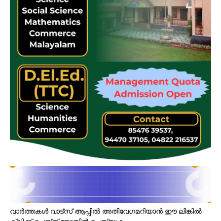
വാർത്തകൾ വാട്സ് ആപ്പിൽ അതിവേഗമറിയാൻ ഈ ലിങ്കിൽ