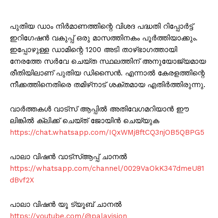
പുതിയ ഡാം നിർമാണത്തിന്റെ വിശദ പദ്ധതി റിപ്പോർട്ട്
ഇറിഗേഷൻ വകുപ്പ് ഒരു മാസത്തിനകം പൂർത്തിയാക്കും.
ഇപ്പോഴുള്ള ഡാമിന്റെ 1200 അടി താഴ്ഭാഗത്തായി
നേരത്തേ സർവേ ചെയ്‌ത സ്ഥലത്തിന് അനുയോജ്യമായ
രീതിയിലാണ് പുതിയ ഡിസൈൻ. എന്നാൽ കേരളത്തിന്റെ
നീക്കത്തിനെതിരെ തമിഴ്‌നാട് ശക്തമായ എതിർത്തിരുന്നു.
വാർത്തകൾ വാട്സ് ആപ്പിൽ അതിവേഗമറിയാൻ ഈ
ലിങ്കിൽ ക്ലിക്ക് ചെയ്ത് ജോയിൻ ചെയ്യുക
https://chat.whatsapp.com/IQxWMj8ftCQ3njOB5QBPG5
പാലാ വിഷൻ വാട്സ്ആപ്പ് ചാനൽ
https://whatsapp.com/channel/0029VaOkK347dmeU81
dBvf2X
പാലാ വിഷൻ യൂ ട്യൂബ് ചാനൽ
https://youtube.com/@palavision