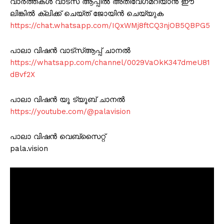
വാർത്തകൾ വാട്സ് ആപ്പിൽ അതിവേഗമറിയാൻ ഈ
ലിങ്കിൽ ക്ലിക്ക് ചെയ്ത് ജോയിൻ ചെയ്യുക
https://chat.whatsapp.com/IQxWMj8ftCQ3njOB5QBPG5
പാലാ വിഷൻ വാട്സ്ആപ്പ് ചാനൽ
https://whatsapp.com/channel/0029VaOkK347dmeU81
dBvf2X
പാലാ വിഷൻ യൂ ട്യൂബ് ചാനൽ
https://youtube.com/@palavision
പാലാ വിഷൻ വെബ്സൈറ്റ്
pala.vision