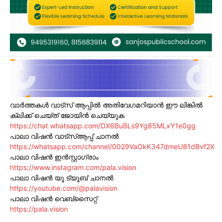
വാർത്തകൾ വാട്സ് ആപ്പിൽ അതിവേഗമറിയാൻ ഈ ലിങ്കിൽ
ക്ലിക്ക് ചെയ്ത് ജോയിൻ ചെയ്യുക
https://chat.whatsapp.com/DX6BuBLs9Yg85MLxY1e0gg
പാലാ വിഷൻ വാട്സ്ആപ്പ് ചാനൽ
https://whatsapp.com/channel/0029VaOkK347dmeU81dBvf2X
പാലാ വിഷൻ ഇൻസ്റ്റാഗ്രാം
https://www.instagram.com/pala.vision
പാലാ വിഷൻ യൂ ട്യൂബ് ചാനൽ
https://youtube.com/@palavision
പാലാ വിഷൻ വെബ്സൈറ്റ്
https://pala.vision