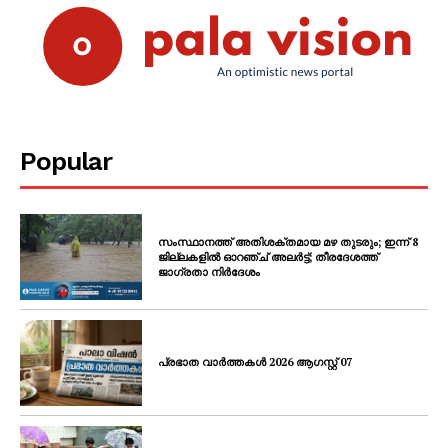
Popular
സംസ്ഥാനത്ത് അതിശക്തമായ മഴ തുടരും; ഇന്ന് 8
ജില്ലകളിൽ ഓറഞ്ച് അലർട്ട്; തീരദേശത്ത്
ജാഗ്രതാ നിർദേശം
പ്രഭാത വാർത്തകൾ 2026 ആഗസ്റ്റ് 07