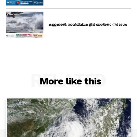
കള്ളക്കടൽ: നാല് ജില്ലകളിൽ ജാഗ്രതാ നിർദേശം
RELATED
More like this