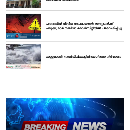
പാലായിൽ വിവിധ അപകടങ്ങൾ: രണ്ടുപേർക്ക്
പരുക്ക്, മാർ സ്ലീവാ മെഡിസിറ്റിയിൽ പ്രവേശിപ്പിച്ചു
കള്ളക്കടൽ: നാല് ജില്ലകളിൽ ജാഗ്രതാ നിർദേശം