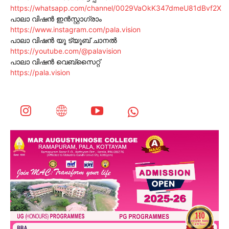
https://whatsapp.com/channel/0029VaOkK347dmeU81dBvf2X
പാലാ വിഷൻ ഇൻസ്റ്റാഗ്രാം
https://www.instagram.com/pala.vision
പാലാ വിഷൻ യൂ ട്യൂബ് ചാനൽ
https://youtube.com/@palavision
പാലാ വിഷൻ വെബ്സൈറ്റ്
https://pala.vision