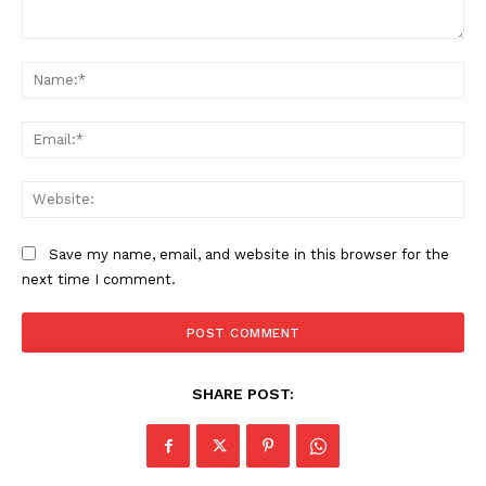
Comment:
Na
Ema
Web
Save my name, email, and website in this browser for the
next time I comment.
SHARE POST: