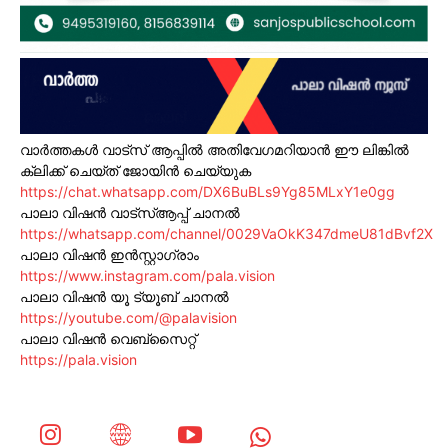
വാർത്തകൾ വാട്സ് ആപ്പിൽ അതിവേഗമറിയാൻ ഈ ലിങ്കിൽ
ക്ലിക്ക് ചെയ്ത് ജോയിൻ ചെയ്യുക
https://chat.whatsapp.com/DX6BuBLs9Yg85MLxY1e0gg
പാലാ വിഷൻ വാട്സ്ആപ്പ് ചാനൽ
https://whatsapp.com/channel/0029VaOkK347dmeU81dBvf2X
പാലാ വിഷൻ ഇൻസ്റ്റാഗ്രാം
https://www.instagram.com/pala.vision
പാലാ വിഷൻ യൂ ട്യൂബ് ചാനൽ
https://youtube.com/@palavision
പാലാ വിഷൻ വെബ്സൈറ്റ്
https://pala.vision