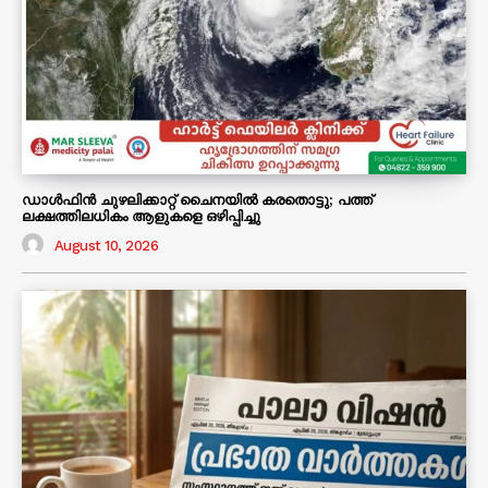
ഡാൾഫിൻ ചുഴലിക്കാറ്റ് ചൈനയിൽ കരതൊട്ടു; പത്ത്
ലക്ഷത്തിലധികം ആളുകളെ ഒഴിപ്പിച്ചു
August 10, 2026