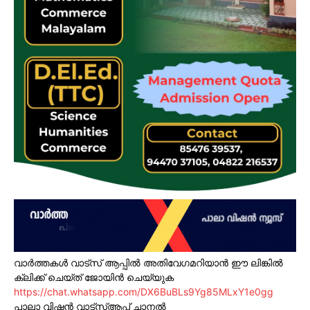
വാർത്തകൾ വാട്സ് ആപ്പിൽ അതിവേഗമറിയാൻ ഈ ലിങ്കിൽ
ക്ലിക്ക് ചെയ്ത് ജോയിൻ ചെയ്യുക
https://chat.whatsapp.com/DX6BuBLs9Yg85MLxY1e0gg
പാലാ വിഷൻ വാട്സ്ആപ്പ് ചാനൽ