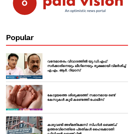
SUBSCRIBE NOW
PALA VISION
Popular
About
Contact us
വന്ദേമാതരം വിവാദത്തിൽ യു.ഡി.എഫ്
Subscription Plans
സർക്കാരിനെയും ലീഗിനെയും രൂക്ഷമായി വിമർശിച്ച്
എ.എം. ആർ. റിയാസ്
My account
Grievance Redressal
കോട്ടയത്തെ ശിശുക്കടത്ത്: സമാനമായ രണ്ട്
കേസുകൾ കൂടി കണ്ടെത്തി പോലീസ്
കശുവണ്ടി അഴിമതിക്കേസ്: സിംഗിൾ ബെഞ്ച്
ഉത്തരവിനെതിരെ പ്രതികൾ ഹൈക്കോടതി
ഡിവിഷൻ ബെഞ്ചിൽ