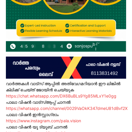
വാർത്തകൾ വാട്സ് ആപ്പിൽ അതിവേഗമറിയാൻ ഈ ലിങ്കിൽ
ക്ലിക്ക് ചെയ്ത് ജോയിൻ ചെയ്യുക
https://chat.whatsapp.com/DX6BuBLs9Yg85MLxY1e0gg
പാലാ വിഷൻ വാട്സ്ആപ്പ് ചാനൽ
https://whatsapp.com/channel/0029VaOkK347dmeU81dBvf2X
പാലാ വിഷൻ ഇൻസ്റ്റാഗ്രാം
https://www.instagram.com/pala.vision
പാലാ വിഷൻ യൂ ട്യൂബ് ചാനൽ