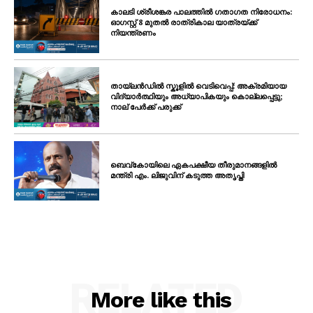
കാലടി ശ്രീശങ്കര പാലത്തിൽ ഗതാഗത നിരോധനം:
ഓഗസ്റ്റ് 8 മുതൽ രാത്രികാല യാത്രയ്ക്ക്
നിയന്ത്രണം
തായ്ലൻഡിൽ സ്കൂളിൽ വെടിവെപ്പ്: അക്രമിയായ
വിദ്യാർത്ഥിയും അധ്യാപികയും കൊല്ലപ്പെട്ടു;
നാല് പേർക്ക് പരുക്ക്
ബെവ്കോയിലെ ഏകപക്ഷീയ തീരുമാനങ്ങളിൽ
മന്ത്രി എം. ലിജുവിന് കടുത്ത അതൃപ്തി
RELATED
More like this