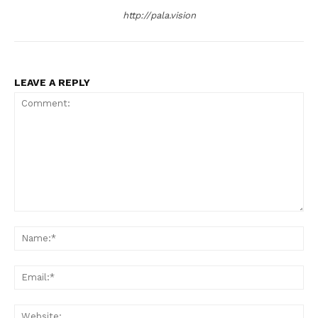
http://pala.vision
LEAVE A REPLY
Comment:
Na
Ema
Web