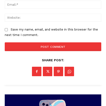
Ema
Web
Save my name, email, and website in this browser for the
next time I comment.
SHARE POST: