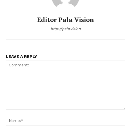
Editor Pala Vision
http://pala.vision
LEAVE A REPLY
Comment:
Na