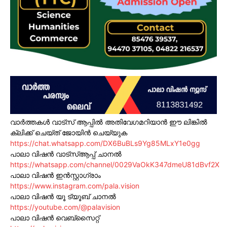
വാർത്തകൾ വാട്സ് ആപ്പിൽ അതിവേഗമറിയാൻ ഈ ലിങ്കിൽ
ക്ലിക്ക് ചെയ്ത് ജോയിൻ ചെയ്യുക
https://chat.whatsapp.com/DX6BuBLs9Yg85MLxY1e0gg
പാലാ വിഷൻ വാട്സ്ആപ്പ് ചാനൽ
https://whatsapp.com/channel/0029VaOkK347dmeU81dBvf2X
പാലാ വിഷൻ ഇൻസ്റ്റാഗ്രാം
https://www.instagram.com/pala.vision
പാലാ വിഷൻ യൂ ട്യൂബ് ചാനൽ
https://youtube.com/@palavision
പാലാ വിഷൻ വെബ്സൈറ്റ്