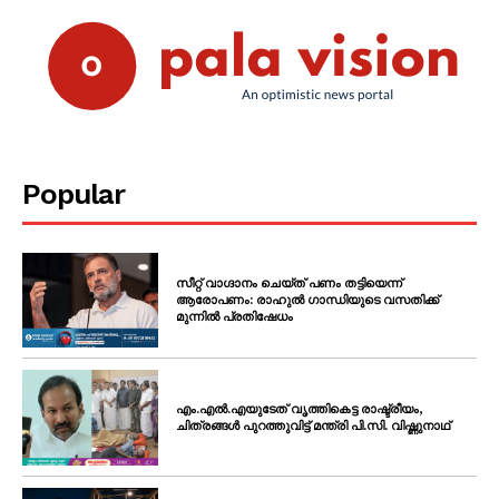
Popular
സീറ്റ് വാഗ്ദാനം ചെയ്ത് പണം തട്ടിയെന്ന്
ആരോപണം: രാഹുൽ ഗാന്ധിയുടെ വസതിക്ക്
മുന്നിൽ പ്രതിഷേധം
എം.എൽ.എയുടേത് വൃത്തികെട്ട രാഷ്ട്രീയം,
ചിത്രങ്ങൾ പുറത്തുവിട്ട് മന്ത്രി പി.സി. വിഷ്ണുനാഥ്