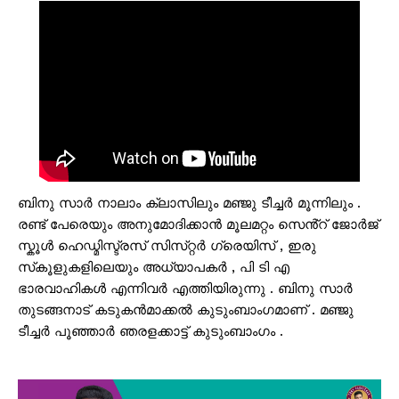
ബിനു സാർ നാലാം ക്ലാസിലും മഞ്ജു ടീച്ചർ മൂന്നിലും .
രണ്ട് പേരെയും അനുമോദിക്കാൻ മൂലമറ്റം സെൻ്റ് ജോർജ്
സ്കൂൾ ഹെഡ്മിസ്ട്രസ് സിസ്‌റ്റർ ഗ്രെയിസ് , ഇരു
സ്‌കൂളുകളിലെയും അധ്യാപകർ , പി ടി എ
ഭാരവാഹികൾ എന്നിവർ എത്തിയിരുന്നു . ബിനു സാർ
തുടങ്ങനാട് കടുകൻമാക്കൽ കുടുംബാംഗമാണ് . മഞ്ജു
ടീച്ചർ പൂഞ്ഞാർ ഞരളക്കാട്ട് കുടുംബാംഗം .