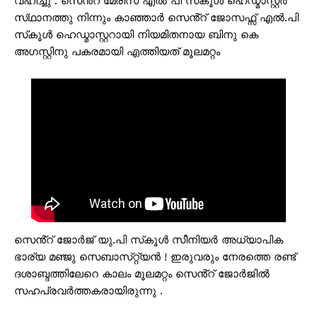
വഹിച്ചു . സെൻ്റ് മേരീസ് എൽ പി സ്‌കൂൾ ഹെഡ്മാസ്റ്റർ
സ്‌ഥാനത്തു നിന്നും കാഞ്ഞാർ സെൻ്റ് ജോസഫ്സ് എൽ.പി
സ്‌കൂൾ ഹെഡ്മാസ്റ്ററായി നിയമിതനായ ബിനു കെ
അഗസ്റ്റിനു പകരമായി എത്തിയത് മൂലമറ്റം
സെൻ്റ് ജോർജ് യു.പി സ്‌കൂൾ സീനിയർ അധ്യാപിക
ഭാര്യ മഞ്ജു സെബാസ്‌റ്റ്യൻ ! ഇരുവരും നേരത്തെ രണ്ട്
ദശാബ്ദത്തിലേറെ കാലം മൂലമറ്റം സെൻ്റ് ജോർജിൽ
സഹപ്രവർത്തകരായിരുന്നു .