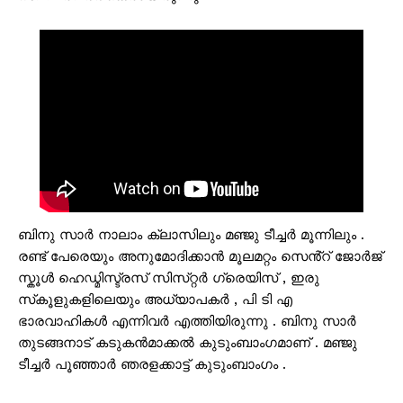
ബിനു സാർ നാലാം ക്ലാസിലും മഞ്ജു ടീച്ചർ മൂന്നിലും .
രണ്ട് പേരെയും അനുമോദിക്കാൻ മൂലമറ്റം സെൻ്റ് ജോർജ്
സ്കൂൾ ഹെഡ്മിസ്ട്രസ് സിസ്‌റ്റർ ഗ്രെയിസ് , ഇരു
സ്‌കൂളുകളിലെയും അധ്യാപകർ , പി ടി എ
ഭാരവാഹികൾ എന്നിവർ എത്തിയിരുന്നു . ബിനു സാർ
തുടങ്ങനാട് കടുകൻമാക്കൽ കുടുംബാംഗമാണ് . മഞ്ജു
ടീച്ചർ പൂഞ്ഞാർ ഞരളക്കാട്ട് കുടുംബാംഗം .