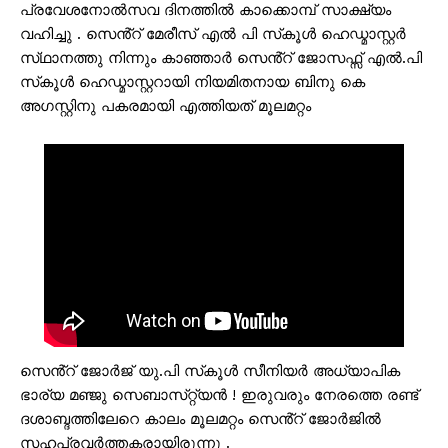
പ്രവേശനോൽസവ ദിനത്തിൽ കാക്കൊമ്പ് സാക്ഷ്യം
വഹിച്ചു . സെൻ്റ് മേരീസ് എൽ പി സ്‌കൂൾ ഹെഡ്മാസ്റ്റർ
സ്‌ഥാനത്തു നിന്നും കാഞ്ഞാർ സെൻ്റ് ജോസഫ്സ് എൽ.പി
സ്‌കൂൾ ഹെഡ്മാസ്റ്ററായി നിയമിതനായ ബിനു കെ
അഗസ്റ്റിനു പകരമായി എത്തിയത് മൂലമറ്റം
സെൻ്റ് ജോർജ് യു.പി സ്‌കൂൾ സീനിയർ അധ്യാപിക
ഭാര്യ മഞ്ജു സെബാസ്‌റ്റ്യൻ ! ഇരുവരും നേരത്തെ രണ്ട്
ദശാബ്ദത്തിലേറെ കാലം മൂലമറ്റം സെൻ്റ് ജോർജിൽ
സഹപ്രവർത്തകരായിരുന്നു .