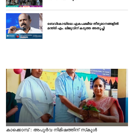
ബെവ്കോയിലെ ഏകപക്ഷീയ തീരുമാനങ്ങളിൽ
മന്ത്രി എം. ലിജുവിന് കടുത്ത അതൃപ്തി
കാക്കൊമ്പ് : അപൂർവ നിമിഷത്തിന് സ്‌കൂൾ