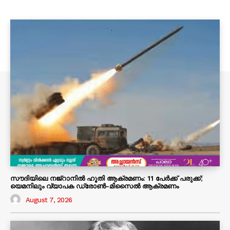
സൗദിയിലെ നജ്‌റാനിൽ ഹൂതി ആക്രമണം: 11 പേർക്ക് പരുക്ക്;
യെമനിലും വ്യാപക ഡ്രോൺ-മിസൈൽ ആക്രമണം
August 7, 2026