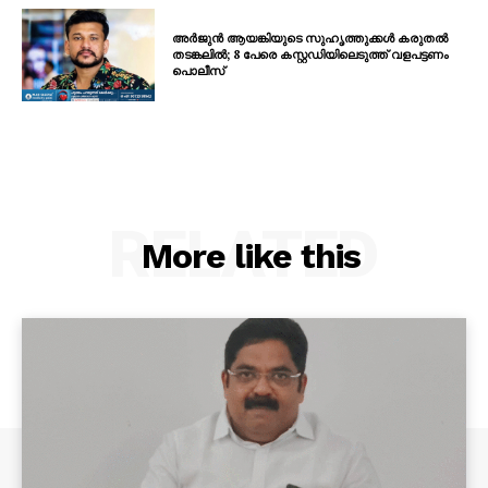
അർജുൻ ആയങ്കിയുടെ സുഹൃത്തുക്കൾ കരുതൽ
തടങ്കലിൽ; 8 പേരെ കസ്റ്റഡിയിലെടുത്ത് വളപട്ടണം
പൊലീസ്
RELATED
More like this