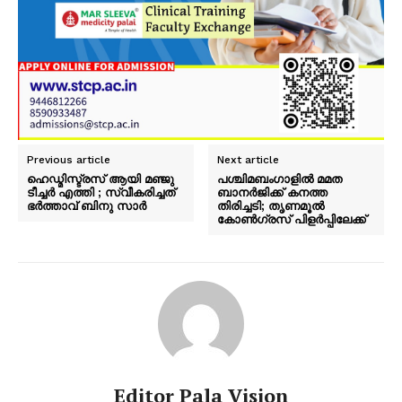
Previous article
Next article
ഹെഡ്മിസ്ട്രസ് ആയി മഞ്ജു
പശ്ചിമബംഗാളിൽ മമത
ടീച്ചർ എത്തി ; സ്വീകരിച്ചത്
ബാനർജിക്ക് കനത്ത
ഭർത്താവ് ബിനു സാർ
തിരിച്ചടി; തൃണമൂൽ
കോൺഗ്രസ് പിളർപ്പിലേക്ക്
Editor Pala Vision