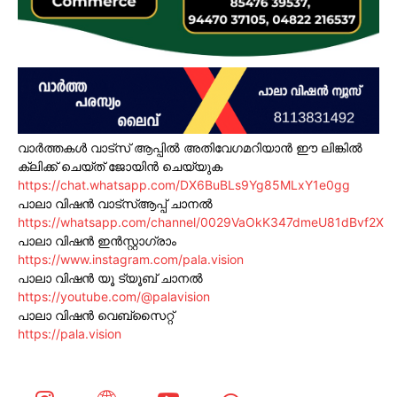
വാർത്തകൾ വാട്സ് ആപ്പിൽ അതിവേഗമറിയാൻ ഈ ലിങ്കിൽ
ക്ലിക്ക് ചെയ്ത് ജോയിൻ ചെയ്യുക
https://chat.whatsapp.com/DX6BuBLs9Yg85MLxY1e0gg
പാലാ വിഷൻ വാട്സ്ആപ്പ് ചാനൽ
https://whatsapp.com/channel/0029VaOkK347dmeU81dBvf2X
പാലാ വിഷൻ ഇൻസ്റ്റാഗ്രാം
https://www.instagram.com/pala.vision
പാലാ വിഷൻ യൂ ട്യൂബ് ചാനൽ
https://youtube.com/@palavision
പാലാ വിഷൻ വെബ്സൈറ്റ്
https://pala.vision