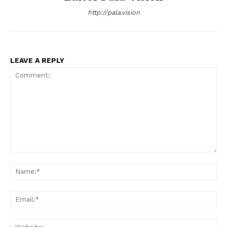
http://pala.vision
LEAVE A REPLY
Comment:
Na
Ema
Web