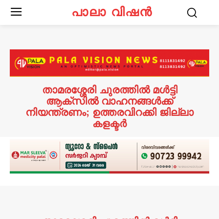
പാലാ വിഷൻ
താമരശ്ശേരി ചുരത്തിൽ മൾട്ടി
ആക്‌സിൽ വാഹനങ്ങൾക്ക്
നിയന്ത്രണം; ഉത്തരവിറക്കി ജില്ലാ
കളക്ടർ