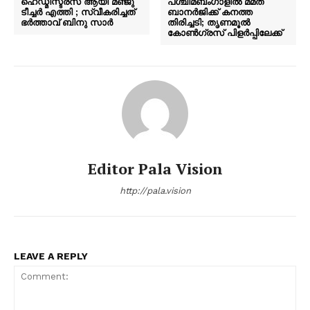
ഹെഡ്മിസ്ട്രസ് ആയി മഞ്ജു
പശ്ചിമബംഗാളിൽ മമത
ടീച്ചർ എത്തി ; സ്വീകരിച്ചത്
ബാനർജിക്ക് കനത്ത
ഭർത്താവ് ബിനു സാർ
തിരിച്ചടി; തൃണമൂൽ
കോൺഗ്രസ് പിളർപ്പിലേക്ക്
Editor Pala Vision
http://pala.vision
LEAVE A REPLY