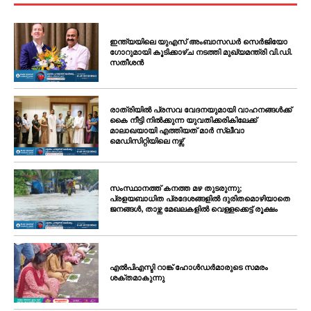
ഇന്ത്യയിലെ യുഎസ് അംബാസഡർ സെർജിയോ
ഗോറുമായി കൂടിക്കാഴ്ച നടത്തി മുഖ്യമന്ത്രി വി.ഡി.
സതീശൻ
രാത്രിയിൽ പ്രസവ വേദനയുമായി വാഹനങ്ങൾക്ക്
കൈ നീട്ടി നിൽക്കുന്ന യുവതിക്കരികിലേക്ക്
മാലാഖയായി എത്തിയത് മാർ സ്ലീവാ
മെഡിസിറ്റിയിലെ നഴ്സ്
സംസ്ഥാനത്ത് കനത്ത മഴ തുടരുന്നു;
പ്രളയബാധിത പ്രദേശങ്ങളിൽ ദുരിതമൊഴിയാതെ
ജനങ്ങൾ, താഴ്ന്ന മേഖലകളിൽ വെള്ളക്കെട്ട് രൂക്ഷം
എൽപിഎസ്ടി റാങ്ക് ഹോൾഡർമാരുടെ സമരം
ശക്തമാകുന്നു