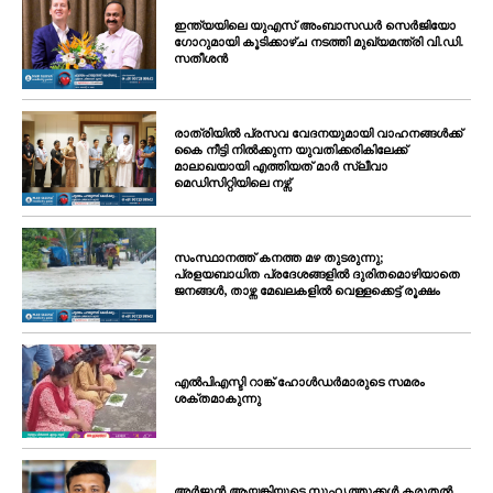
ഇന്ത്യയിലെ യുഎസ് അംബാസഡർ സെർജിയോ
ഗോറുമായി കൂടിക്കാഴ്ച നടത്തി മുഖ്യമന്ത്രി വി.ഡി.
സതീശൻ
രാത്രിയിൽ പ്രസവ വേദനയുമായി വാഹനങ്ങൾക്ക്
കൈ നീട്ടി നിൽക്കുന്ന യുവതിക്കരികിലേക്ക്
മാലാഖയായി എത്തിയത് മാർ സ്ലീവാ
മെഡിസിറ്റിയിലെ നഴ്സ്
സംസ്ഥാനത്ത് കനത്ത മഴ തുടരുന്നു;
പ്രളയബാധിത പ്രദേശങ്ങളിൽ ദുരിതമൊഴിയാതെ
ജനങ്ങൾ, താഴ്ന്ന മേഖലകളിൽ വെള്ളക്കെട്ട് രൂക്ഷം
എൽപിഎസ്ടി റാങ്ക് ഹോൾഡർമാരുടെ സമരം
ശക്തമാകുന്നു
അർജുൻ ആയങ്കിയുടെ സുഹൃത്തുക്കൾ കരുതൽ