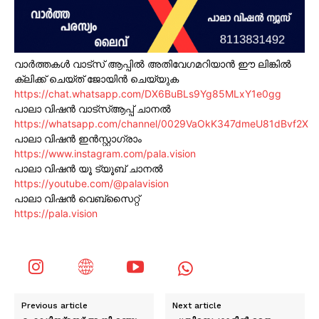
വാർത്തകൾ വാട്സ് ആപ്പിൽ അതിവേഗമറിയാൻ ഈ ലിങ്കിൽ
ക്ലിക്ക് ചെയ്ത് ജോയിൻ ചെയ്യുക
https://chat.whatsapp.com/DX6BuBLs9Yg85MLxY1e0gg
പാലാ വിഷൻ വാട്സ്ആപ്പ് ചാനൽ
https://whatsapp.com/channel/0029VaOkK347dmeU81dBvf2X
പാലാ വിഷൻ ഇൻസ്റ്റാഗ്രാം
https://www.instagram.com/pala.vision
പാലാ വിഷൻ യൂ ട്യൂബ് ചാനൽ
https://youtube.com/@palavision
പാലാ വിഷൻ വെബ്സൈറ്റ്
https://pala.vision
Previous article
Next article