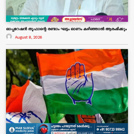
ഓപ്പറേഷൻ തൂഫാന്റെ രണ്ടാം ഘട്ടം ഓണം കഴിഞ്ഞാൽ ആരംഭിക്കും
August 8, 2026