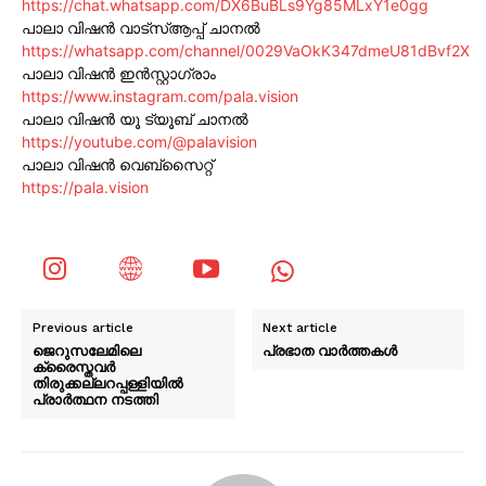
https://chat.whatsapp.com/DX6BuBLs9Yg85MLxY1e0gg
പാലാ വിഷൻ വാട്സ്ആപ്പ് ചാനൽ
https://whatsapp.com/channel/0029VaOkK347dmeU81dBvf2X
പാലാ വിഷൻ ഇൻസ്റ്റാഗ്രാം
https://www.instagram.com/pala.vision
പാലാ വിഷൻ യൂ ട്യൂബ് ചാനൽ
https://youtube.com/@palavision
പാലാ വിഷൻ വെബ്സൈറ്റ്
https://pala.vision
Previous article
Next article
ജെറുസലേമിലെ
പ്രഭാത വാർത്തകൾ
ക്രൈസ്തവര്‍
തിരുക്കല്ലറപ്പള്ളിയില്‍
പ്രാര്‍ത്ഥന നടത്തി