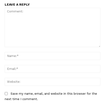
SUBSCRIBE NOW
LEAVE A REPLY
PALA VISION
About
Contact us
Comment:
Subscription Plans
Na
My account
Grievance Redressal
Ema
Web
Save my name, email, and website in this browser for the
next time I comment.