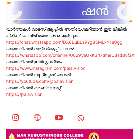
വാർത്തകൾ വാട്സ് ആപ്പിൽ അതിവേഗമറിയാൻ ഈ ലിങ്കിൽ
ക്ലിക്ക് ചെയ്ത് ജോയിൻ ചെയ്യുക
https://chat.whatsapp.com/DX6BuBLs9Yg85MLxY1e0gg
പാലാ വിഷൻ വാട്സ്ആപ്പ് ചാനൽ
https://whatsapp.com/channel/0029VaOkK347dmeU81dBvf2X
പാലാ വിഷൻ ഇൻസ്റ്റാഗ്രാം
https://www.instagram.com/pala.vision
പാലാ വിഷൻ യൂ ട്യൂബ് ചാനൽ
https://youtube.com/@palavision
പാലാ വിഷൻ വെബ്സൈറ്റ്
https://pala.vision