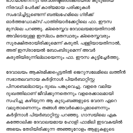
ഭാഗമാണെന്നും അവശിഷ്ടങ്ങൾക്കിടയിൽ കുടുങ്ങിയ
നിരവധി പേര്‍ക്ക് കാര്യമായ പരിക്കുകള്‍
സംഭവിച്ചിട്ടുണ്ടെന്ന് ബത്‌ലഹേമിലെ ഗ്രീക്ക്
ഓർത്തഡോക്‌സ് പാത്രിയാർക്കേറ്റിലെ ഫാ. ഈസ
മുസ്‌ലെ പറഞ്ഞു. ക്രൈസ്തവ ദേവാലയമായതിനാല്‍
അവിടെയുള്ള ഇസ്ലാം മതസ്ഥരും ക്രൈസ്തവരും
സുരക്ഷിതരായിരിക്കുമെന്ന് കരുതി. പള്ളിയായതിനാൽ,
അത് ഇസ്രായേൽ ബോംബിടുമെന്ന് അവർ
കരുതിയിരുന്നില്ലായെന്നും ഫാ. ഈസ കൂട്ടിച്ചേര്‍ത്തു.
ദേവാലയം ആക്രമിക്കപ്പെട്ടതില്‍ ജെറുസലേമിലെ ലത്തീന്‍
സഭാതലവനായ കര്‍ദ്ദിനാള്‍ പിയര്‍ബാറ്റിസ്റ്റ
പിസബെല്ലായും ദുഃഖം പങ്കുവെച്ചു. വളരെ വലിയ
ദുഃഖത്തിലാണ് ജീവിക്കുന്നതെന്നും വളരെക്കാലമായി
സഹിച്ചു കഴിയുന്ന ആ കുടുംബങ്ങളുടെ വേദന ഏറെ
വലുതാണെന്നും തങ്ങള്‍ അവര്‍ക്കൊപ്പമാണെന്നും
കര്‍ദ്ദിനാള്‍ പിയര്‍ബാറ്റിസ്റ്റ പറഞ്ഞു. ഗാസയിലെ ഏക
കത്തോലിക്ക ദേവാലയമായ ഹോളി ഫാമിലി ഇടവകയില്‍
അഭയം തേടിയിരിക്കുന്ന അഞ്ഞൂറോളം ആളുകളുടെ