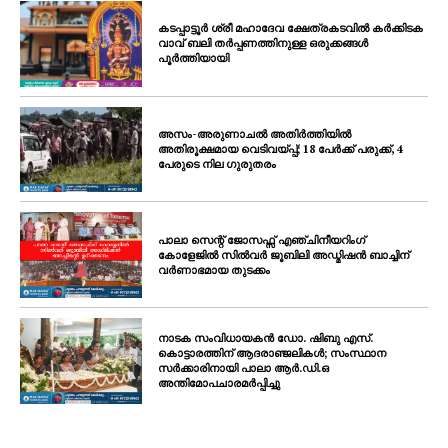
കടപ്പാട്ടൂർ ശ്രീ മഹാദേവ ക്ഷേത്രകടവിൽ കർക്കിടക
വാവ് ബലി തർപ്പണത്തിനുള്ള ഒരുക്കങ്ങൾ
പൂർത്തിയായി
അസം-അരുണാചൽ അതിർത്തിയിൽ
അതിരൂക്ഷമായ വെടിവയ്പ്പ്; 18 പേർക്ക് പരുക്ക്, 4
പേരുടെ നില ഗുരുതരം
പാലാ സെന്റ് ജോസഫ്സ് എഞ്ചിനീയറിംഗ്
കോളേജിൽ സിൽവർ ജൂബിലി അഡ്മിഷൻ ബാച്ചിന്
വർണാഭമായ തുടക്കം
നാടക സംവിധായകൻ ഡോ. ഷിബു എസ്.
കൊട്ടാരത്തിന് ആദരാഞ്ജലികൾ; സംസ്ഥാന
സർക്കാരിനായി പാലാ ആർ.ഡി.ഒ
അന്തിമോപചാരമർപ്പിച്ചു