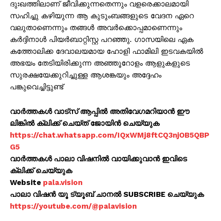
ദുഃഖത്തിലാണ് ജീവിക്കുന്നതെന്നും വളരെക്കാലമായി
സഹിച്ചു കഴിയുന്ന ആ കുടുംബങ്ങളുടെ വേദന ഏറെ
വലുതാണെന്നും തങ്ങള്‍ അവര്‍ക്കൊപ്പമാണെന്നും
കര്‍ദ്ദിനാള്‍ പിയര്‍ബാറ്റിസ്റ്റ പറഞ്ഞു. ഗാസയിലെ ഏക
കത്തോലിക്ക ദേവാലയമായ ഹോളി ഫാമിലി ഇടവകയില്‍
അഭയം തേടിയിരിക്കുന്ന അഞ്ഞൂറോളം ആളുകളുടെ
സുരക്ഷയേക്കുറിച്ചുള്ള ആശങ്കയും അദ്ദേഹം
പങ്കുവെച്ചിട്ടുണ്ട്
വാർത്തകൾ വാട്സ് ആപ്പിൽ അതിവേഗമറിയാൻ ഈ
ലിങ്കിൽ ക്ലിക്ക് ചെയ്ത് ജോയിൻ ചെയ്യുക
https://chat.whatsapp.com/IQxWMj8ftCQ3njOB5QBP
G5
വാർത്തകൾ പാലാ വിഷനിൽ വായിക്കുവാൻ ഇവിടെ
ക്ലിക്ക് ചെയ്യുക
Website
pala.vision
പാലാ വിഷൻ യൂ ട്യൂബ് ചാനൽ SUBSCRIBE ചെയ്യുക
https://youtube.com/@palavision