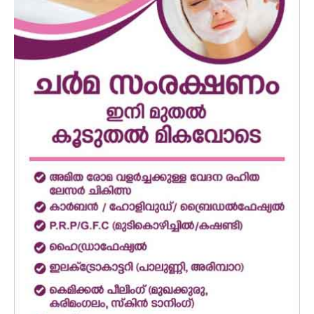
SUBSCRIBE NOW
PALA VISION
About
Contact us
Subscription Plans
My account
Grievance Redressal