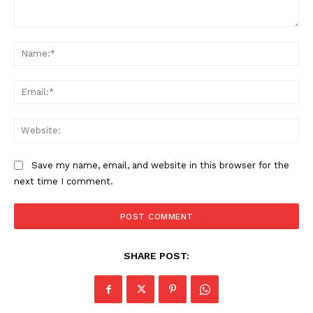
Comment:
Na
Ema
Web
Save my name, email, and website in this browser for the
next time I comment.
SHARE POST: