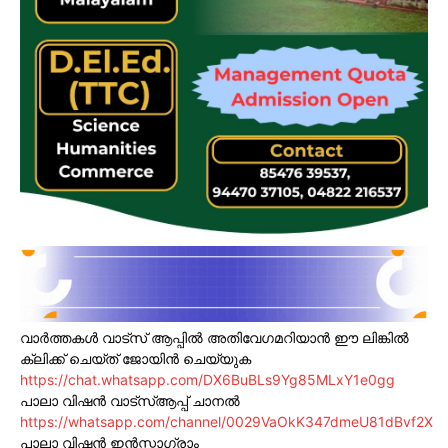
വാർത്തകൾ വാട്സ് ആപ്പിൽ അതിവേഗമറിയാൻ ഈ ലിങ്കിൽ
ക്ലിക്ക് ചെയ്ത് ജോയിൻ ചെയ്യുക
https://chat.whatsapp.com/DX6BuBLs9Yg85MLxY1e0gg
പാലാ വിഷൻ വാട്സ്ആപ്പ് ചാനൽ
https://whatsapp.com/channel/0029VaOkK347dmeU81dBvf2X
പാലാ വിഷൻ ഇൻസ്റ്റാഗ്രാം