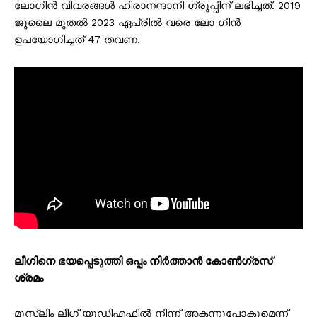
ലോഗിൻ വിവരങ്ങൾ ഹിരാനന്ദാനി ഗ്രൂപ്പിന് ലഭിച്ചത്. 2019
ജൂലൈ മുതൽ 2023 ഏപ്രിൽ വരെ ലോ ഗിൻ
ഉപയോഗിച്ചത് 47 തവണ.
ലീഗിനെ ഭയപ്പെടുത്തി ഒപ്പം നിർത്താൻ കോൺഗ്രസ്
ശ്രമം
മുസ്ലിം ലീഗ് യുഡിഎഫിൽ നിന്ന് അകന്നുപോകുമെന്ന്