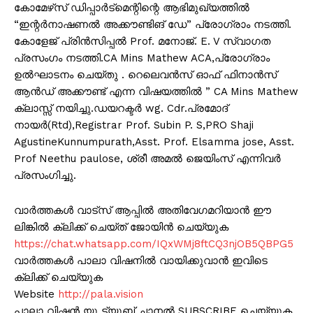
കോമേഴ്‌സ് ഡിപ്പാർട്മെന്റിന്റെ ആഭിമുഖ്യത്തിൽ
“ഇന്റർനാഷണൽ അക്കൗണ്ടിങ് ഡേ” പ്രോഗ്രാം നടത്തി.
കോളേജ് പ്രിൻസിപ്പൽ Prof. മനോജ്‌. E. V സ്വാഗത
പ്രസംഗം നടത്തി.CA Mins Mathew ACA,പ്രോഗ്രാം
ഉൽഘാടനം ചെയ്തു . റെലെവൻസ് ഓഫ് ഫിനാൻസ്
ആൻഡ് അക്കൗണ്ട് എന്ന വിഷയത്തിൽ ” CA Mins Mathew
ക്ലാസ്സ്‌ നയിച്ചു.ഡയറക്ടർ wg. Cdr.പ്രമോദ്
നായർ(Rtd),Registrar Prof. Subin P. S,PRO Shaji
AgustineKunnumpurath,Asst. Prof. Elsamma jose, Asst.
Prof Neethu paulose, ശ്രീ അമൽ ജെയിംസ് എന്നിവർ
പ്രസംഗിച്ചു.
വാർത്തകൾ വാട്സ് ആപ്പിൽ അതിവേഗമറിയാൻ ഈ
ലിങ്കിൽ ക്ലിക്ക് ചെയ്ത് ജോയിൻ ചെയ്യുക
https://chat.whatsapp.com/IQxWMj8ftCQ3njOB5QBPG5
വാർത്തകൾ പാലാ വിഷനിൽ വായിക്കുവാൻ ഇവിടെ
ക്ലിക്ക് ചെയ്യുക
Website
http://pala.vision
പാലാ വിഷൻ യൂ ട്യൂബ് ചാനൽ SUBSCRIBE ചെയ്യുക