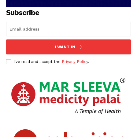
SUBSCRIBE NOW
Subscribe
PALA VISION
I WANT IN
About
Contact us
I've read and accept the
Privacy Policy
.
Subscription Plans
My account
Grievance Redressal