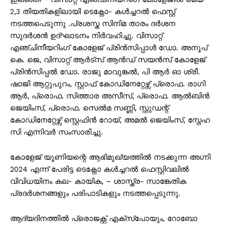
2,3 തിയതികളിലായി ടെക്നോ- കൾച്ചറൽ ഫെസ്റ്റ്
നടത്തപെടുന്നു .പ്രശസ്ത സിനിമ താരം ദർശന
സുദർശൻ ഉദ്ഘാടനം നിർവഹിച്ചു. വിസാറ്റ്
എഞ്ചിനീയറിംഗ് കോളേജ് പ്രിൻസിപ്പാൾ ഡോ. അനൂപ്
കെ. ജെ, വിസാറ്റ് ആർട്സ് ആൻഡ് സയൻസ് കോളേജ്
പ്രിൻസിപ്പൽ ഡോ. രാജു മാവുങ്കൽ, പി ആർ ഓ ശ്രീ.
ഷാജി ആറ്റുപുറം, സ്റ്റാഫ് കോഡിനേറ്റേഴ്സ് പ്രൊഫ. രാഗി
ആർ, പ്രൊഫ. സിത്താര അസീസ്, പ്രൊഫ. ആൽബിൻ
ജെയിംസ്, പ്രൊഫ. സെൽമ സണ്ണി, സ്റ്റുഡന്റ്
കോഡിനേറ്റേഴ്സ് സ്റ്റെഫിൻ റോയ്, അമൽ ജെയിംസ്, സ്നേഹ
സി എന്നിവർ സംസാരിച്ചു.
കോളേജ് യൂണിയന്റെ ആഭിമുഖ്യത്തിൽ നടക്കുന്ന അഗ്നി
2024 എന്ന് പേരിട്ട ടെക്നോ കൾച്ചറൽ ഫെസ്റ്റിവലിൽ
വിവിധയിനം കല- കായിക, – ശാസ്ത്ര- സാങ്കേതിക
പ്രദർശനങ്ങളും പരിപാടികളും നടത്തപ്പെടുന്നു.
ആദ്യദിനത്തിൽ പ്രൊജക്റ്റ് എക്സ്പോയും, റോബോ