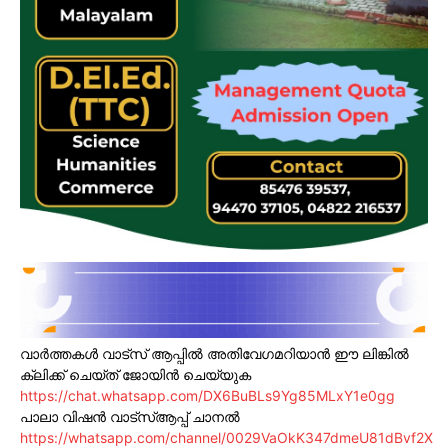
വാർത്തകൾ വാട്സ് ആപ്പിൽ അതിവേഗമറിയാൻ ഈ ലിങ്കിൽ
ക്ലിക്ക് ചെയ്ത് ജോയിൻ ചെയ്യുക
https://chat.whatsapp.com/DX6BuBLs9Yg85MLxY1e0gg
പാലാ വിഷൻ വാട്സ്ആപ്പ് ചാനൽ
https://whatsapp.com/channel/0029VaOkK347dmeU81dBvf2X