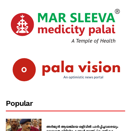
Popular
അർജുൻ ആയങ്കിയെ ഒളിവിൽ പാർപ്പിച്ചവരെയും