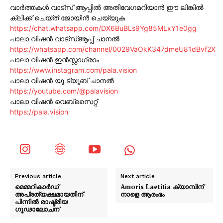
വാർത്തകൾ വാട്സ് ആപ്പിൽ അതിവേഗമറിയാൻ ഈ ലിങ്കിൽ
ക്ലിക്ക് ചെയ്ത് ജോയിൻ ചെയ്യുക
https://chat.whatsapp.com/DX6BuBLs9Yg85MLxY1e0gg
പാലാ വിഷൻ വാട്സ്ആപ്പ് ചാനൽ
https://whatsapp.com/channel/0029VaOkK347dmeU81dBvf2X
പാലാ വിഷൻ ഇൻസ്റ്റാഗ്രാം
https://www.instagram.com/pala.vision
പാലാ വിഷൻ യൂ ട്യൂബ് ചാനൽ
https://youtube.com/@palavision
പാലാ വിഷൻ വെബ്സൈറ്റ്
https://pala.vision
Previous article
Next article
മെമ്മറികാർഡ്
Amoris Laetitia ക്യാമ്പിന്
അപ്രത്യക്ഷമായതിന്
നാളെ ആരംഭം
പിന്നിൽ രാഷ്ട്രീയ
ഗൂഢാലോചന’