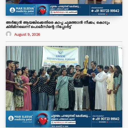
അർജുൻ ആയങ്കിക്കെതിരെ കാപ്പ ചുമത്താൻ നീക്കം; കൊടും
ക്രിമിനലെന്ന് പൊലീസിന്റെ റിപ്പോർട്ട്
August 9, 2026