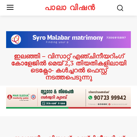
പാലാ വിഷൻ
ഇലഞ്ഞി – വിസാറ്റ് എഞ്ചിനീയറിംഗ്
കോളേജിൽ മെയ് 2,3 തിയതികളിലായി
ടെക്നോ- കൾച്ചറൽ ഫെസ്റ്റ്
നടത്തപെടുന്നു