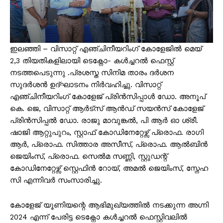
ഇലഞ്ഞി – വിസാറ്റ് എഞ്ചിനീയറിംഗ് കോളേജിൽ മെയ്
2,3 തിയതികളിലായി ടെക്നോ- കൾച്ചറൽ ഫെസ്റ്റ്
നടത്തപെടുന്നു .പ്രശസ്ത സിനിമ താരം ദർശന
സുദർശൻ ഉദ്ഘാടനം നിർവഹിച്ചു. വിസാറ്റ്
എഞ്ചിനീയറിംഗ് കോളേജ് പ്രിൻസിപ്പാൾ ഡോ. അനൂപ്
കെ. ജെ, വിസാറ്റ് ആർട്സ് ആൻഡ് സയൻസ് കോളേജ്
പ്രിൻസിപ്പൽ ഡോ. രാജു മാവുങ്കൽ, പി ആർ ഓ ശ്രീ.
ഷാജി ആറ്റുപുറം, സ്റ്റാഫ് കോഡിനേറ്റേഴ്സ് പ്രൊഫ. രാഗി
ആർ, പ്രൊഫ. സിത്താര അസീസ്, പ്രൊഫ. ആൽബിൻ
ജെയിംസ്, പ്രൊഫ. സെൽമ സണ്ണി, സ്റ്റുഡന്റ്
കോഡിനേറ്റേഴ്സ് സ്റ്റെഫിൻ റോയ്, അമൽ ജെയിംസ്, സ്നേഹ
സി എന്നിവർ സംസാരിച്ചു.
കോളേജ് യൂണിയന്റെ ആഭിമുഖ്യത്തിൽ നടക്കുന്ന അഗ്നി
2024 എന്ന് പേരിട്ട ടെക്നോ കൾച്ചറൽ ഫെസ്റ്റിവലിൽ