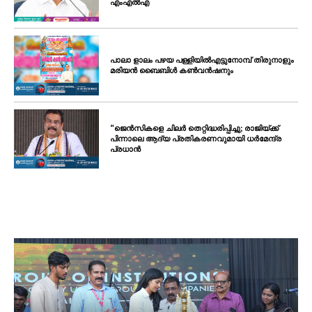
എംഎൽഎ
പാലാ ളാലം പഴയ പള്ളിയിൽഎട്ടുനോമ്പ് തിരുനാളും
മരിയൻ ബൈബിൾ കൺവൻഷനും
“ജെൻസികളെ ചിലർ തെറ്റിദ്ധരിപ്പിച്ചു; രാജിയ്ക്ക്
പിന്നാലെ ആദ്യ പ്രതികരണവുമായി ധർമേന്ദ്ര
പ്രധാൻ