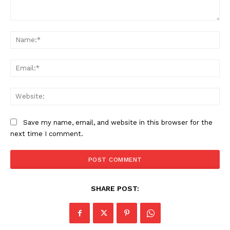
Comment:
Na
Ema
Web
Save my name, email, and website in this browser for the
next time I comment.
SHARE POST: