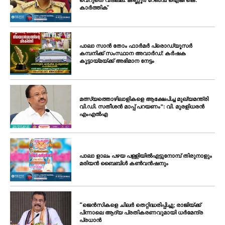
വെറുതെ വിടില്ല: കണ്ണൂർ റേഞ്ച് ഐജി കെ.
കാർത്തിക്
പാലാ സാൻ തോം ഫാർമർ പ്രൊഡ്യൂസർ
കമ്പനിക്ക് സംസ്ഥാന അവാർഡ്: കർഷക
കൂട്ടായ്മയ്ക്ക് അഭിമാന നേട്ടം
മത്സ്യത്തൊഴിലാളികളെ ആക്ഷേപിച്ച മുഖ്യമന്ത്രി
വി.ഡി. സതീശൻ മാപ്പ് പറയണം”: വി. മുരളിധരൻ
എംഎൽഎ
പാലാ ളാലം പഴയ പള്ളിയിൽഎട്ടുനോമ്പ് തിരുനാളും
മരിയൻ ബൈബിൾ കൺവൻഷനും
“ജെൻസികളെ ചിലർ തെറ്റിദ്ധരിപ്പിച്ചു; രാജിയ്ക്ക്
പിന്നാലെ ആദ്യ പ്രതികരണവുമായി ധർമേന്ദ്ര
പ്രധാൻ