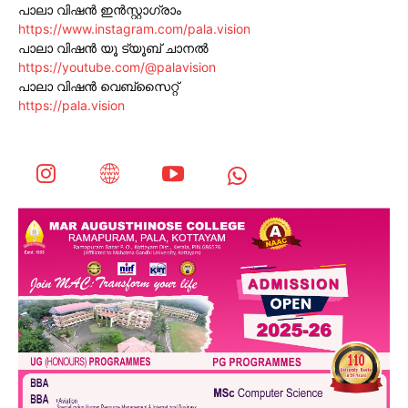
പാലാ വിഷൻ ഇൻസ്റ്റാഗ്രാം
https://www.instagram.com/pala.vision
പാലാ വിഷൻ യൂ ട്യൂബ് ചാനൽ
https://youtube.com/@palavision
പാലാ വിഷൻ വെബ്സൈറ്റ്
https://pala.vision