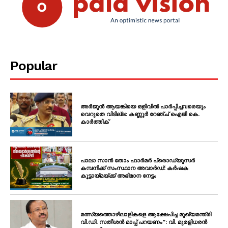
Popular
അർജുൻ ആയങ്കിയെ ഒളിവിൽ പാർപ്പിച്ചവരെയും
വെറുതെ വിടില്ല: കണ്ണൂർ റേഞ്ച് ഐജി കെ.
കാർത്തിക്
പാലാ സാൻ തോം ഫാർമർ പ്രൊഡ്യൂസർ
കമ്പനിക്ക് സംസ്ഥാന അവാർഡ്: കർഷക
കൂട്ടായ്മയ്ക്ക് അഭിമാന നേട്ടം
മത്സ്യത്തൊഴിലാളികളെ ആക്ഷേപിച്ച മുഖ്യമന്ത്രി
വി.ഡി. സതീശൻ മാപ്പ് പറയണം”: വി. മുരളിധരൻ