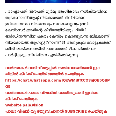
. രാഷ്ട്രപതി ദ്രൗപതി മുർമു അംഗീകാരം നൽകിയതിനെ
തുടർന്നാണ് ആക്ട് നിയമമായത്. ദില്ലിയിലെ
ഉദ്യോഗസ്ഥ നിയമനവും സ്ഥലംമാറ്റവും ഇനി
കേന്ദ്രസർക്കാരിന്റെ കീഴിലായിരിക്കും. ദില്ലി
ഓർഡിനൻസിന് പകരം കേന്ദ്രം കൊണ്ടുവന്ന ബില്ലാണ്
നിയമമായത്. ആഗസ്റ്റ് 7നാണ് 131 അനുകൂല വോട്ടുകൾക്ക്
ബിൽ രാജ്യസഭയിൽ പാസായത്. മിക്ക പ്രതിപക്ഷ
പാർട്ടികളും ബില്ലിനെ എതിർത്തിരുന്നു.
വാർത്തകൾ വാട്സ് ആപ്പിൽ അതിവേഗമറിയാൻ ഈ
ലിങ്കിൽ ക്ലിക്ക് ചെയ്ത് ജോയിൻ ചെയ്യുക
https://chat.whatsapp.com/IQxWMj8ftCQ3njOB5QBP
G5
വാർത്തകൾ പാലാ വിഷനിൽ വായിക്കുവാൻ ഇവിടെ
ക്ലിക്ക് ചെയ്യുക
Website pala.vision
പാലാ വിഷൻ യൂ ട്യൂബ് ചാനൽ SUBSCRIBE ചെയ്യുക