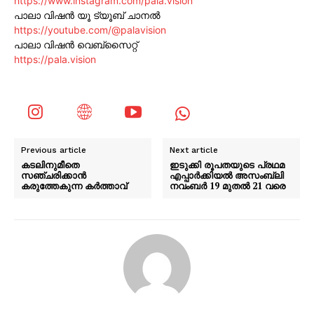
https://www.instagram.com/pala.vision
പാലാ വിഷൻ യൂ ട്യൂബ് ചാനൽ
https://youtube.com/@palavision
പാലാ വിഷൻ വെബ്സൈറ്റ്
https://pala.vision
Previous article
Next article
കടലിനുമീതെ
ഇടുക്കി രൂപതയുടെ പ്രഥമ
സഞ്ചരിക്കാൻ
എപ്പാർക്കിയൽ അസംബ്ലി
കരുത്തേകുന്ന കർത്താവ്
നവംബർ 19 മുതൽ 21 വരെ