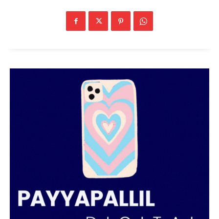
SUBSCRIBE NOW
PALA VISION
About
Contact us
Subscription Plans
My account
Grievance Redressal