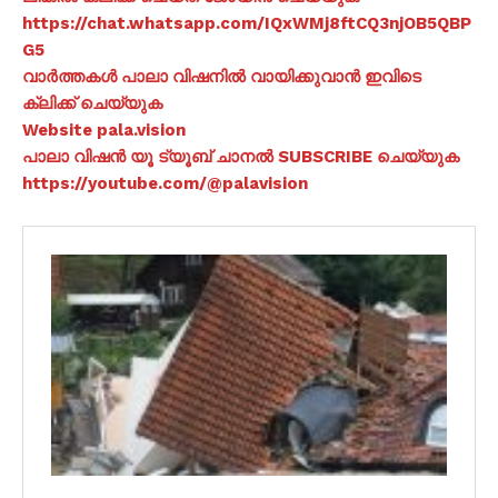
https://chat.whatsapp.com/IQxWMj8ftCQ3njOB5QBP
G5
വാർത്തകൾ പാലാ വിഷനിൽ വായിക്കുവാൻ ഇവിടെ
ക്ലിക്ക് ചെയ്യുക
Website pala.vision
പാലാ വിഷൻ യൂ ട്യൂബ് ചാനൽ SUBSCRIBE ചെയ്യുക
https://youtube.com/@palavision