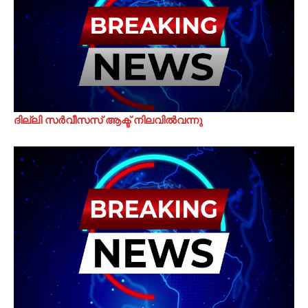
ദില്ലി സർവീസസ് ആക്ട് നിലവിൽവന്നു