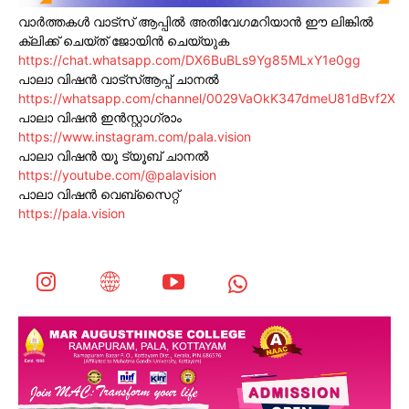
വാർത്തകൾ വാട്സ് ആപ്പിൽ അതിവേഗമറിയാൻ ഈ ലിങ്കിൽ
ക്ലിക്ക് ചെയ്ത് ജോയിൻ ചെയ്യുക
https://chat.whatsapp.com/DX6BuBLs9Yg85MLxY1e0gg
പാലാ വിഷൻ വാട്സ്ആപ്പ് ചാനൽ
https://whatsapp.com/channel/0029VaOkK347dmeU81dBvf2X
പാലാ വിഷൻ ഇൻസ്റ്റാഗ്രാം
https://www.instagram.com/pala.vision
പാലാ വിഷൻ യൂ ട്യൂബ് ചാനൽ
https://youtube.com/@palavision
പാലാ വിഷൻ വെബ്സൈറ്റ്
https://pala.vision