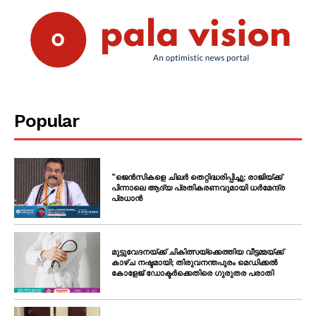
Popular
“ജെൻസികളെ ചിലർ തെറ്റിദ്ധരിപ്പിച്ചു; രാജിയ്ക്ക്
പിന്നാലെ ആദ്യ പ്രതികരണവുമായി ധർമേന്ദ്ര
പ്രധാൻ
മുട്ടുവേദനയ്ക്ക് ചികിത്സയ്‌ക്കെത്തിയ വീട്ടമ്മയ്ക്ക്
കാഴ്ച നഷ്ടമായി; തിരുവനന്തപുരം മെഡിക്കൽ
കോളേജ് ഡോക്ടർക്കെതിരെ ഗുരുതര പരാതി