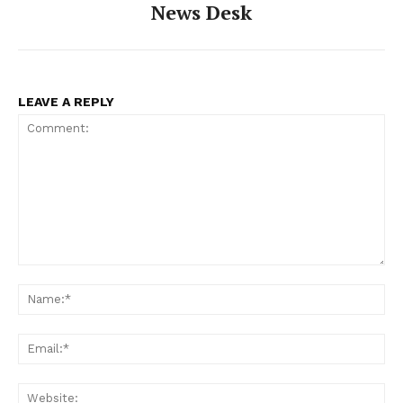
News Desk
LEAVE A REPLY
Comment:
Na
Ema
Web