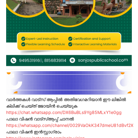
വാർത്തകൾ വാട്സ് ആപ്പിൽ അതിവേഗമറിയാൻ ഈ ലിങ്കിൽ
ക്ലിക്ക് ചെയ്ത് ജോയിൻ ചെയ്യുക
https://chat.whatsapp.com/DX6BuBLs9Yg85MLxY1e0gg
പാലാ വിഷൻ വാട്സ്ആപ്പ് ചാനൽ
https://whatsapp.com/channel/0029VaOkK347dmeU81dBvf2X
പാലാ വിഷൻ ഇൻസ്റ്റാഗ്രാം