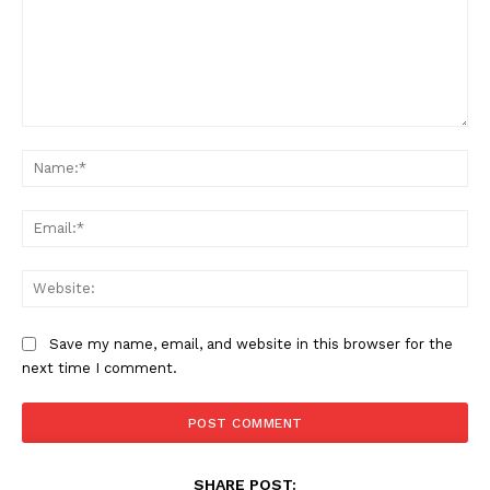
Comment:
Na
PALA VISION
Ema
Web
Save my name, email, and website in this browser for the
next time I comment.
SHARE POST: