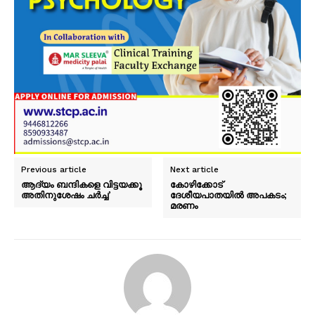
Previous article
Next article
ആദ്യം ബന്ദികളെ വിട്ടയക്കൂ
കോഴിക്കോട്
അതിനുശേഷം ചർച്ച’
ദേശീയപാതയിൽ അപകടം;
മരണം