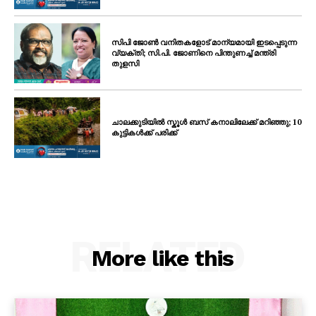
സിപി ജോൺ വനിതകളോട് മാന്യമായി ഇടപ്പെടുന്ന
വ്യക്തി; സി.പി. ജോണിനെ പിന്തുണച്ച് മന്ത്രി
തുളസി
ചാലക്കുടിയിൽ സ്കൂൾ ബസ് കനാലിലേക്ക് മറിഞ്ഞു; 10
കുട്ടികൾക്ക് പരിക്ക്
RELATED
More like this