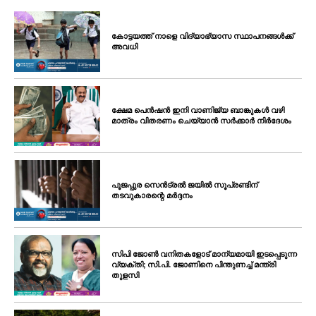
കോട്ടയത്ത് നാളെ വിദ്യാഭ്യാസ സ്ഥാപനങ്ങൾക്ക്
അവധി
ക്ഷേമ പെൻഷൻ ഇനി വാണിജ്യ ബാങ്കുകൾ വഴി
മാത്രം വിതരണം ചെയ്യാൻ സർക്കാർ നിർദേശം
പൂജപ്പുര സെൻട്രൽ ജയിൽ സൂപ്രണ്ടിന്
തടവുകാരന്റെ മർദ്ദനം
സിപി ജോൺ വനിതകളോട് മാന്യമായി ഇടപ്പെടുന്ന
വ്യക്തി; സി.പി. ജോണിനെ പിന്തുണച്ച് മന്ത്രി
തുളസി