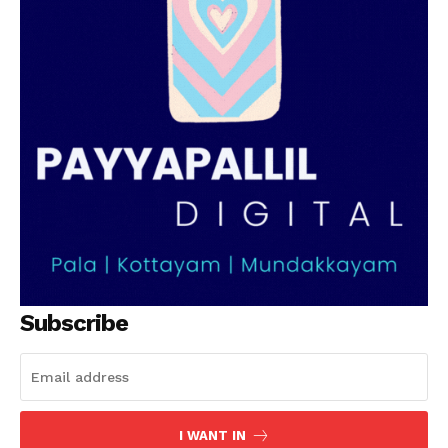
SUBSCRIBE NOW
PALA VISION
About
Contact us
Subscription Plans
My account
Grievance Redressal
Subscribe
I WANT IN