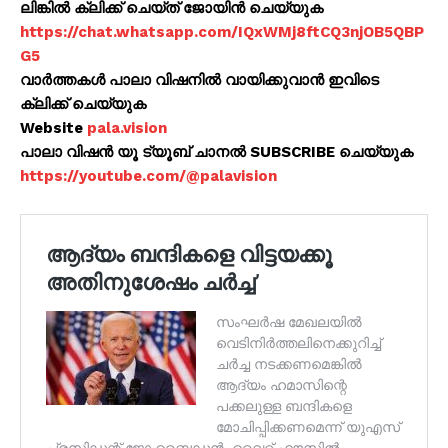
ലിങ്കിൽ ക്ലിക്ക് ചെയ്ത് ജോയിൻ ചെയ്യുക
https://chat.whatsapp.com/IQxWMj8ftCQ3njOB5QBP
G5
വാർത്തകൾ പാലാ വിഷനിൽ വായിക്കുവാൻ ഇവിടെ
ക്ലിക്ക് ചെയ്യുക
Website
pala.vision
പാലാ വിഷൻ യൂ ട്യൂബ് ചാനൽ SUBSCRIBE ചെയ്യുക
https://youtube.com/@palavision