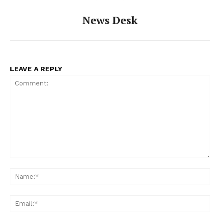
News Desk
LEAVE A REPLY
Comment:
Na
Ema