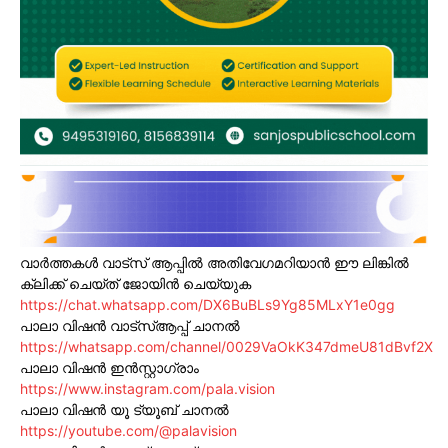
വാർത്തകൾ വാട്സ് ആപ്പിൽ അതിവേഗമറിയാൻ ഈ ലിങ്കിൽ
ക്ലിക്ക് ചെയ്ത് ജോയിൻ ചെയ്യുക
https://chat.whatsapp.com/DX6BuBLs9Yg85MLxY1e0gg
പാലാ വിഷൻ വാട്സ്ആപ്പ് ചാനൽ
https://whatsapp.com/channel/0029VaOkK347dmeU81dBvf2X
പാലാ വിഷൻ ഇൻസ്റ്റാഗ്രാം
https://www.instagram.com/pala.vision
പാലാ വിഷൻ യൂ ട്യൂബ് ചാനൽ
https://youtube.com/@palavision