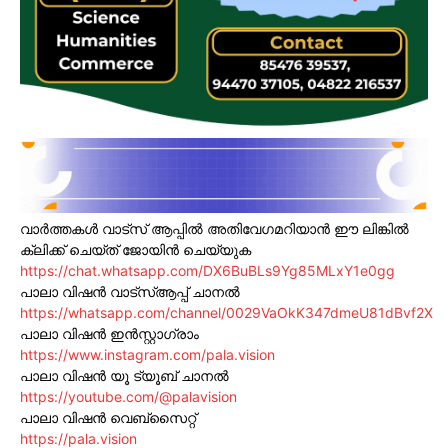
വാർത്തകൾ വാട്സ് ആപ്പിൽ അതിവേഗമറിയാൻ ഈ ലിങ്കിൽ
ക്ലിക്ക് ചെയ്ത് ജോയിൻ ചെയ്യുക
https://chat.whatsapp.com/DX6BuBLs9Yg85MLxY1e0gg
പാലാ വിഷൻ വാട്സ്ആപ്പ് ചാനൽ
https://whatsapp.com/channel/0029VaOkK347dmeU81dBvf2X
പാലാ വിഷൻ ഇൻസ്റ്റാഗ്രാം
https://www.instagram.com/pala.vision
പാലാ വിഷൻ യൂ ട്യൂബ് ചാനൽ
https://youtube.com/@palavision
പാലാ വിഷൻ വെബ്സൈറ്റ്
https://pala.vision