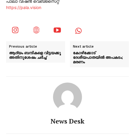
പാലാ വിഷൻ വെബ്സൈറ്റ്
https://pala.vision
Previous article
Next article
ആദ്യം ബന്ദികളെ വിട്ടയക്കൂ
കോഴിക്കോട്
അതിനുശേഷം ചർച്ച’
ദേശീയപാതയിൽ അപകടം;
മരണം
News Desk