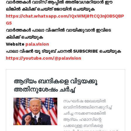
വാർത്തകൾ വാട്സ് ആപ്പിൽ അതിവേഗമറിയാൻ ഈ
ലിങ്കിൽ ക്ലിക്ക് ചെയ്ത് ജോയിൻ ചെയ്യുക
https://chat.whatsapp.com/IQxWMj8ftCQ3njOB5QBP
G5
വാർത്തകൾ പാലാ വിഷനിൽ വായിക്കുവാൻ ഇവിടെ
ക്ലിക്ക് ചെയ്യുക
Website
pala.vision
പാലാ വിഷൻ യൂ ട്യൂബ് ചാനൽ SUBSCRIBE ചെയ്യുക
https://youtube.com/@palavision