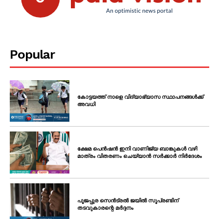
Popular
കോട്ടയത്ത് നാളെ വിദ്യാഭ്യാസ സ്ഥാപനങ്ങൾക്ക്
അവധി
ക്ഷേമ പെൻഷൻ ഇനി വാണിജ്യ ബാങ്കുകൾ വഴി
മാത്രം വിതരണം ചെയ്യാൻ സർക്കാർ നിർദേശം
പൂജപ്പുര സെൻട്രൽ ജയിൽ സൂപ്രണ്ടിന്
തടവുകാരന്റെ മർദ്ദനം