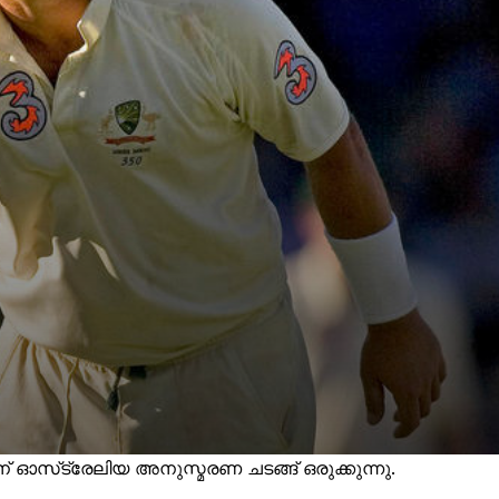
് ഓസ്‌ട്രേലിയ അനുസ്മരണ ചടങ്ങ് ഒരുക്കുന്നു.