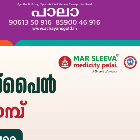
Subscription Plans
My account
Grievance Redressal
E NOW