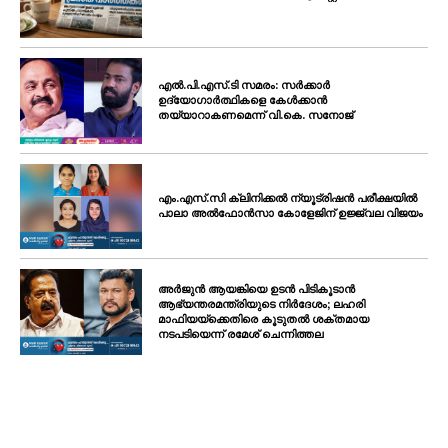
എൽ.പി.എസ്.ടി സമരം: സർക്കാർ
ഉദ്യോഗാർത്ഥികളെ കേൾക്കാൻ
തയ്യാറാകണമെന്ന് വി.കെ. സനോജ്
എം.എസ്.സി ക്ലിനിക്കൽ ന്യൂട്രിഷൻ പരീക്ഷയിൽ
പാലാ അൽഫോൻസാ കോളേജിന് ഉജ്ജ്വല വിജയം
അർജുൻ ആയങ്കിയെ ഉടൻ പിടികൂടാൻ
ആഭ്യന്തരമന്ത്രിയുടെ നിർദേശം; ലഹരി
മാഫിയയ്ക്കെതിരെ കൂടുതൽ ശക്തമായ
നടപടിയെന്ന് രമേശ് ചെന്നിത്തല