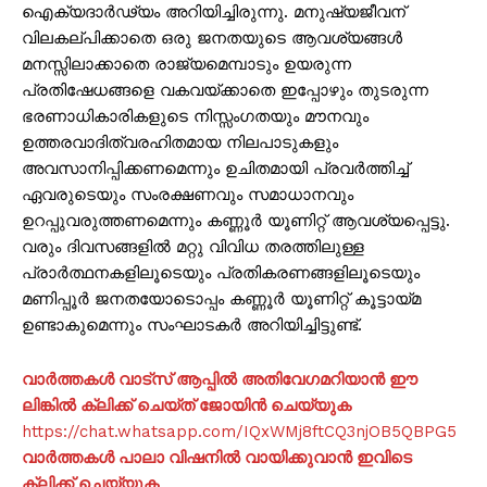
ഐക്യദാർഢ്യം അറിയിച്ചിരുന്നു. മനുഷ്യജീവന്
വിലകല്പിക്കാതെ ഒരു ജനതയുടെ ആവശ്യങ്ങൾ
മനസ്സിലാക്കാതെ രാജ്യമെമ്പാടും ഉയരുന്ന
പ്രതിഷേധങ്ങളെ വകവയ്ക്കാതെ ഇപ്പോഴും തുടരുന്ന
ഭരണാധികാരികളുടെ നിസ്സംഗതയും മൗനവും
ഉത്തരവാദിത്വരഹിതമായ നിലപാടുകളും
അവസാനിപ്പിക്കണമെന്നും ഉചിതമായി പ്രവർത്തിച്ച്
ഏവരുടെയും സംരക്ഷണവും സമാധാനവും
ഉറപ്പുവരുത്തണമെന്നും കണ്ണൂർ യൂണിറ്റ് ആവശ്യപ്പെട്ടു.
വരും ദിവസങ്ങളിൽ മറ്റു വിവിധ തരത്തിലുള്ള
പ്രാർത്ഥനകളിലൂടെയും പ്രതികരണങ്ങളിലൂടെയും
മണിപ്പൂർ ജനതയോടൊപ്പം കണ്ണൂർ യൂണിറ്റ് കൂട്ടായ്മ
ഉണ്ടാകുമെന്നും സംഘാടകര്‍ അറിയിച്ചിട്ടുണ്ട്.
വാർത്തകൾ വാട്സ് ആപ്പിൽ അതിവേഗമറിയാൻ ഈ
ലിങ്കിൽ ക്ലിക്ക് ചെയ്ത് ജോയിൻ ചെയ്യുക
https://chat.whatsapp.com/IQxWMj8ftCQ3njOB5QBPG5
വാർത്തകൾ പാലാ വിഷനിൽ വായിക്കുവാൻ ഇവിടെ
ക്ലിക്ക് ചെയ്യുക