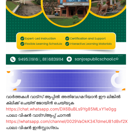
വാർത്തകൾ വാട്സ് ആപ്പിൽ അതിവേഗമറിയാൻ ഈ ലിങ്കിൽ
ക്ലിക്ക് ചെയ്ത് ജോയിൻ ചെയ്യുക
https://chat.whatsapp.com/DX6BuBLs9Yg85MLxY1e0gg
പാലാ വിഷൻ വാട്സ്ആപ്പ് ചാനൽ
https://whatsapp.com/channel/0029VaOkK347dmeU81dBvf2X
പാലാ വിഷൻ ഇൻസ്റ്റാഗ്രാം