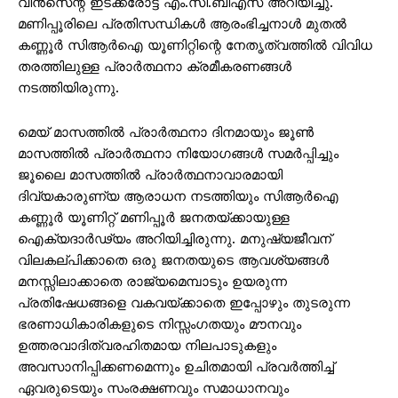
വിൻസെന്റ് ഇടക്കരോട്ട് എം.സി.ബിഎസ് അറിയിച്ചു.
മണിപ്പൂരിലെ പ്രതിസന്ധികൾ ആരംഭിച്ചനാൾ മുതൽ
കണ്ണൂർ സിആർഐ യൂണിറ്റിന്റെ നേതൃത്വത്തിൽ വിവിധ
തരത്തിലുള്ള പ്രാർത്ഥനാ ക്രമീകരണങ്ങൾ
നടത്തിയിരുന്നു.
മെയ് മാസത്തിൽ പ്രാർത്ഥനാ ദിനമായും ജൂൺ
മാസത്തിൽ പ്രാർത്ഥനാ നിയോഗങ്ങൾ സമർപ്പിച്ചും
ജൂലൈ മാസത്തിൽ പ്രാർത്ഥനാവാരമായി
ദിവ്യകാരുണ്യ ആരാധന നടത്തിയും സിആർഐ
കണ്ണൂർ യൂണിറ്റ് മണിപ്പൂർ ജനതയ്ക്കായുള്ള
ഐക്യദാർഢ്യം അറിയിച്ചിരുന്നു. മനുഷ്യജീവന്
വിലകല്പിക്കാതെ ഒരു ജനതയുടെ ആവശ്യങ്ങൾ
മനസ്സിലാക്കാതെ രാജ്യമെമ്പാടും ഉയരുന്ന
പ്രതിഷേധങ്ങളെ വകവയ്ക്കാതെ ഇപ്പോഴും തുടരുന്ന
ഭരണാധികാരികളുടെ നിസ്സംഗതയും മൗനവും
ഉത്തരവാദിത്വരഹിതമായ നിലപാടുകളും
അവസാനിപ്പിക്കണമെന്നും ഉചിതമായി പ്രവർത്തിച്ച്
ഏവരുടെയും സംരക്ഷണവും സമാധാനവും