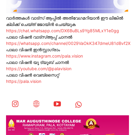
വാർത്തകൾ വാട്സ് ആപ്പിൽ അതിവേഗമറിയാൻ ഈ ലിങ്കിൽ
ക്ലിക്ക് ചെയ്ത് ജോയിൻ ചെയ്യുക
https://chat.whatsapp.com/DX6BuBLs9Yg85MLxY1e0gg
പാലാ വിഷൻ വാട്സ്ആപ്പ് ചാനൽ
https://whatsapp.com/channel/0029VaOkK347dmeU81dBvf2X
പാലാ വിഷൻ ഇൻസ്റ്റാഗ്രാം
https://www.instagram.com/pala.vision
പാലാ വിഷൻ യൂ ട്യൂബ് ചാനൽ
https://youtube.com/@palavision
പാലാ വിഷൻ വെബ്സൈറ്റ്
https://pala.vision