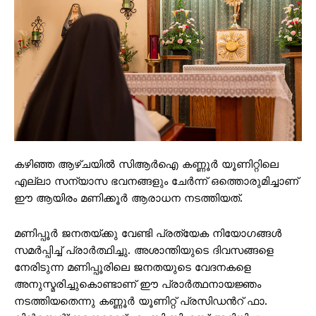
കഴിഞ്ഞ ആഴ്ചയിൽ സിആര്‍ഐ കണ്ണൂർ യൂണിറ്റിലെ
എല്ലാ സന്യാസ ഭവനങ്ങളും ചേർന്ന് ഒത്തൊരുമിച്ചാണ്
ഈ ആയിരം മണിക്കൂർ ആരാധന നടത്തിയത്.
മണിപ്പൂർ ജനതയ്ക്കു വേണ്ടി പ്രത്യേക നിയോഗങ്ങൾ
സമർപ്പിച്ച് പ്രാർത്ഥിച്ചു. അശാന്തിയുടെ ദിവസങ്ങളെ
നേരിടുന്ന മണിപ്പൂരിലെ ജനതയുടെ വേദനകളെ
അനുസ്മരിച്ചുകൊണ്ടാണ് ഈ പ്രാർത്ഥനായജ്ഞം
നടത്തിയതെന്നു കണ്ണൂർ യൂണിറ്റ് പ്രസിഡന്‍റ് ഫാ.