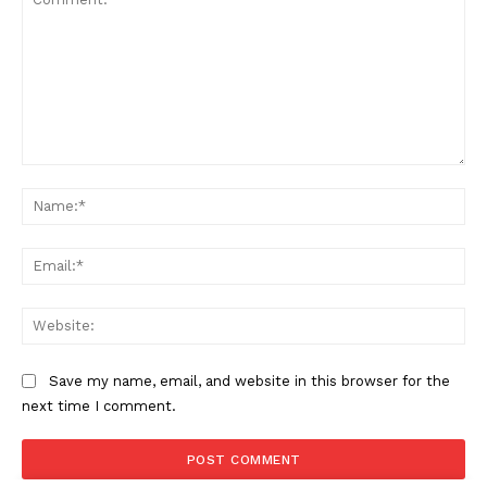
SUBSCRIBE NOW
PALA VISION
About
Comment:
Na
Contact us
Subscription Plans
Ema
My account
Grievance Redressal
Web
Save my name, email, and website in this browser for the
next time I comment.