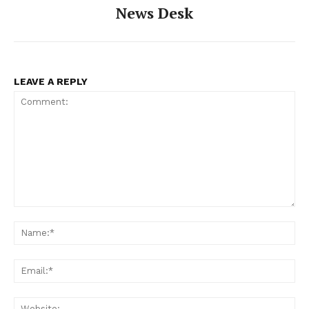
News Desk
LEAVE A REPLY
Comment:
Na
Ema
Web