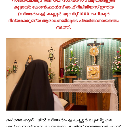
സംജാതമാകുന്നതിനായി സന്യാസ സമൂഹങ്ങളുടെ
കൂട്ടായ്മ കോണ്‍ഫറന്‍സ് ഓഫ് റിലീജീയസ് ഇന്ത്യ
(സി‌ആര്‍‌ഐ) കണ്ണൂർ യൂണിറ്റ് 1000 മണിക്കൂർ
ദിവ്യകാരുണ്യ ആരാധനയിലൂടെ പ്രാർത്ഥനായജ്ഞം
നടത്തി.
കഴിഞ്ഞ ആഴ്ചയിൽ സിആര്‍ഐ കണ്ണൂർ യൂണിറ്റിലെ
എല്ലാ സന്യാസ ഭവനങ്ങളും ചേർന്ന് ഒത്തൊരുമിച്ചാണ്