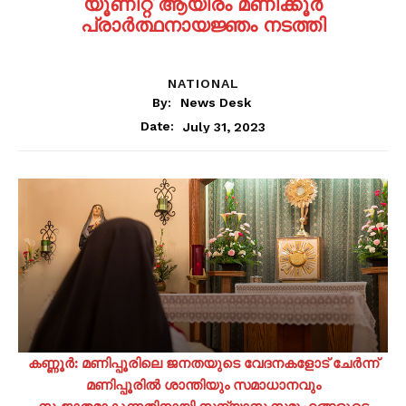
യൂണിറ്റ് ആയിരം മണിക്കൂർ
പ്രാർത്ഥനായജ്ഞം നടത്തി
NATIONAL
By:
News Desk
July 31, 2023
Date:
കണ്ണൂർ: മണിപ്പൂരിലെ ജനതയുടെ വേദനകളോട് ചേർന്ന്
മണിപ്പൂരിൽ ശാന്തിയും സമാധാനവും