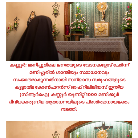
കണ്ണൂർ: മണിപ്പൂരിലെ ജനതയുടെ വേദനകളോട് ചേർന്ന്
മണിപ്പൂരിൽ ശാന്തിയും സമാധാനവും
സംജാതമാകുന്നതിനായി സന്യാസ സമൂഹങ്ങളുടെ
കൂട്ടായ്മ കോണ്‍ഫറന്‍സ് ഓഫ് റിലീജീയസ് ഇന്ത്യ
(സി‌ആര്‍‌ഐ) കണ്ണൂർ യൂണിറ്റ് 1000 മണിക്കൂർ
ദിവ്യകാരുണ്യ ആരാധനയിലൂടെ പ്രാർത്ഥനായജ്ഞം
നടത്തി.