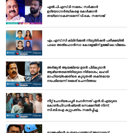
എൽ.പി.എസ്.ടി സമരം: സർക്കാർ
ഉദ്യോഗാർത്ഥികളെ കേൾക്കാൻ
തയ്യാറാകണമെന്ന് വി.കെ. സനോജ്
എം.എസ്.സി ക്ലിനിക്കൽ ന്യൂട്രിഷൻ പരീക്ഷയിൽ
പാലാ അൽഫോൻസാ കോളേജിന് ഉജ്ജ്വല വിജയം
അർജുൻ ആയങ്കിയെ ഉടൻ പിടികൂടാൻ
ആഭ്യന്തരമന്ത്രിയുടെ നിർദേശം; ലഹരി
മാഫിയയ്ക്കെതിരെ കൂടുതൽ ശക്തമായ
നടപടിയെന്ന് രമേശ് ചെന്നിത്തല
നീറ്റ് ചോദ്യപേപ്പർ ചോർന്നത് എൻ.ടി.എയുടെ
കോൺഫിഡൻഷ്യൽ സെക്ഷനിൽ നിന്ന്;
സി.ബി.ഐ കുറ്റപത്രം സമർപ്പിച്ചു
രാജേഷിന്റെ മൃതദേഹത്തോട് അനാദരവ്: