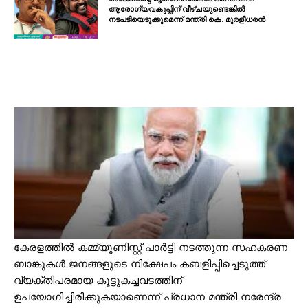
ആരോഗ്യവകുപ്പിന് വീഴ്ചയുണ്ടെങ്കിൽ
നടപടിയെടുക്കുമെന്ന് മന്ത്രി കെ. മുരളീധരൻ
കേരളത്തിൽ കമ്മ്യൂണിസ്റ്റ് പാർട്ടി നടത്തുന്ന സഹകരണ
ബാങ്കുകൾ ജനങ്ങളുടെ നിക്ഷേപം കബളിപ്പിച്ചെടുത്ത്
വ്യക്തിപരമായ കൂട്ടുകച്ചവടത്തിന്
ഉപയോഗിച്ചിരിക്കുകയാണെന്ന് പ്രധാന മന്ത്രി നരേന്ദ്ര