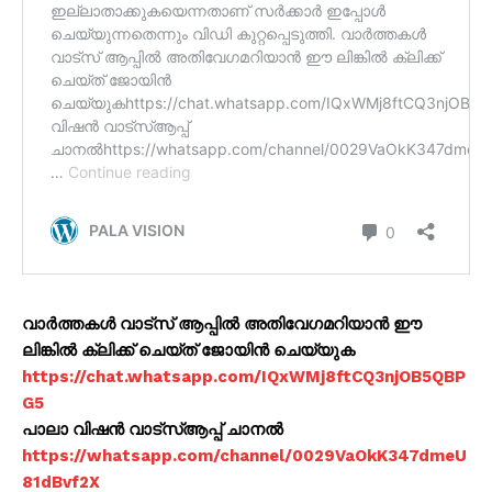
വാർത്തകൾ വാട്സ് ആപ്പിൽ അതിവേഗമറിയാൻ ഈ
ലിങ്കിൽ ക്ലിക്ക് ചെയ്ത് ജോയിൻ ചെയ്യുക
https://chat.whatsapp.com/IQxWMj8ftCQ3njOB5QBP
G5
പാലാ വിഷൻ വാട്സ്ആപ്പ് ചാനൽ
https://whatsapp.com/channel/0029VaOkK347dmeU
81dBvf2X