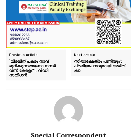
Previous article
Next article
PALA VISION
‘വിരലിന് പകരം നാവ്
സീതാക്ഷേത്രം പണിയും’:
മുറിക്കുന്നതാണോ നമ്പർ
പ്രഖ്യാപനവുമായി അമിത്
വൺ കേരളം?’: വിഡി
ഷാ
സതീശൻ
Special Correspondent