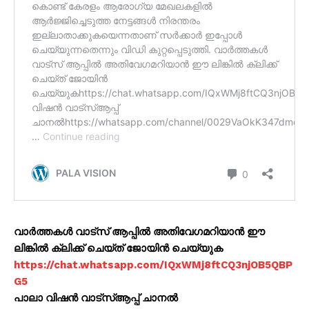
വാർത്തകൾ വാട്സ് ആപ്പിൽ അതിവേഗമറിയാൻ ഈ
ലിങ്കിൽ ക്ലിക്ക് ചെയ്ത് ജോയിൻ ചെയ്യുക
https://chat.whatsapp.com/IQxWMj8ftCQ3njOB5QBP
G5
പാലാ വിഷൻ വാട്സ്ആപ്പ് ചാനൽ