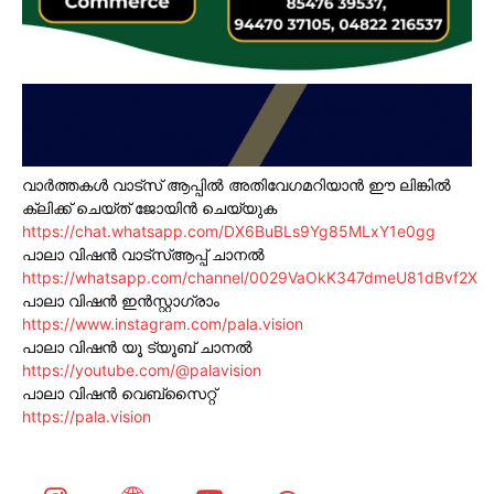
വാർത്തകൾ വാട്സ് ആപ്പിൽ അതിവേഗമറിയാൻ ഈ ലിങ്കിൽ
ക്ലിക്ക് ചെയ്ത് ജോയിൻ ചെയ്യുക
https://chat.whatsapp.com/DX6BuBLs9Yg85MLxY1e0gg
പാലാ വിഷൻ വാട്സ്ആപ്പ് ചാനൽ
https://whatsapp.com/channel/0029VaOkK347dmeU81dBvf2X
പാലാ വിഷൻ ഇൻസ്റ്റാഗ്രാം
https://www.instagram.com/pala.vision
പാലാ വിഷൻ യൂ ട്യൂബ് ചാനൽ
https://youtube.com/@palavision
പാലാ വിഷൻ വെബ്സൈറ്റ്
https://pala.vision