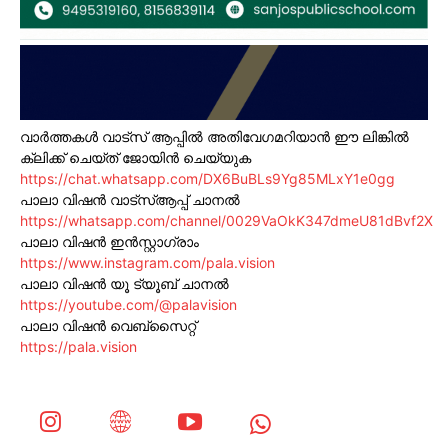
വാർത്തകൾ വാട്സ് ആപ്പിൽ അതിവേഗമറിയാൻ ഈ ലിങ്കിൽ
ക്ലിക്ക് ചെയ്ത് ജോയിൻ ചെയ്യുക
https://chat.whatsapp.com/DX6BuBLs9Yg85MLxY1e0gg
പാലാ വിഷൻ വാട്സ്ആപ്പ് ചാനൽ
https://whatsapp.com/channel/0029VaOkK347dmeU81dBvf2X
പാലാ വിഷൻ ഇൻസ്റ്റാഗ്രാം
https://www.instagram.com/pala.vision
പാലാ വിഷൻ യൂ ട്യൂബ് ചാനൽ
https://youtube.com/@palavision
പാലാ വിഷൻ വെബ്സൈറ്റ്
https://pala.vision