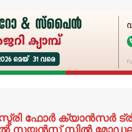
സ്ട്രി ഫോർ ക്യാൻസർ ട്രീ
 സയൻസ് സ്റ്റിൽ മോഡലി