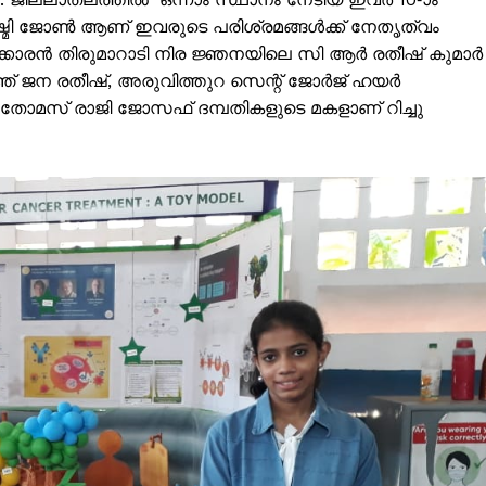
്മി ജോൺ ആണ് ഇവരുടെ പരിശ്രമങ്ങൾക്ക് നേതൃത്വം
Subscription Plans
കാരൻ തിരുമാറാടി നിര ജ്ഞനയിലെ സി ആർ രതീഷ് കുമാർ
My account
 ജന രതീഷ്, അരുവിത്തുറ സെന്റ് ജോർജ് ഹയർ
Grievance Redressal
തോമസ് രാജി ജോസഫ് ദമ്പതികളുടെ മകളാണ് റിച്ചു
E NOW