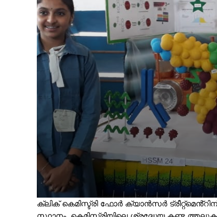
ക്ലിക് കെമിസ്ട്രി ഫോർ ക്യാൻസർ ട്രീറ്റ്മെ
സ്ഥാനം. കെമിസ്ട്രിയിലെ ശ്രദ്ധേയ കണ്ട ത്