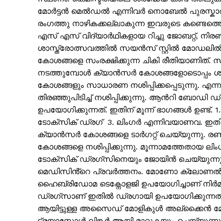
മോർട്ടൻ മെൽഡൽ എന്നിവർ നൊബേൽ പുരസ്കാരം
രംഗത്തു നാഴികക്കല്ലാകുന്ന ഇവരുടെ കണ്ടെത്തെ
എസ് എസ് വിദ്യാർഥികളായ റിച്ചു ജോബറ്റ്, നിരഞ
ശാസ്ത്രോത്സവത്തിൽ സയൻസ് സ്റ്റിൽ മോഡലിൽ
കോശങ്ങളെ സംരക്ഷിക്കുന്ന ചികി രീതിയാണിത
നടത്തുമ്പോൾ ക്യാൻസർ കോശങ്ങളോടൊപ്പം ശര
കോശങ്ങളും സാധാരണ നശിപ്പിക്കപ്പെടുന്നു.
തിരഞ്ഞുപിടിച്ച് നശിപ്പിക്കുന്നു. ആൻറി ബോഡി
ഉപയോഗിക്കുന്നത്. ഇതിന് മൂന്ന് ഭാഗങ്ങൾ ഉ
ടോക്സിക് ഡ്രഗ് 3. ലിംഗർ എന്നിവയാണവ
ക്യാൻസർ കോശങ്ങളെ ടാർഗറ്റ് ചെയ്യുന്നു. ര
കോശങ്ങളെ നശിപ്പിക്കുന്നു. മൂന്നാമത്തേ
PALA V
ടോക്സിക് ഡ്രഗ്സിനെയും ജോയിൻ ചെയ്യുന്
മെഡിസിൻ്റെ പ്രവർത്തനം. മോണോ ക്ലോണൽ 
ഹൈബ്രിഡോമ ടെക്നോളജി ഉപയോഗിച്ചാണ് നിർമ്മിക്ക
ഡ്രഗ്സാണ് ഇതിൽ ഡ്രഗായി ഉപയോഗിക്കുന്നത്
ആയിട്ടുള്ള അസൈഡ് മോളികുൾ അല്ക്കൈൻ മോളിക്
ട്രയാസോൾ ലിങ്കർ ആയി മാറുകയും ചെയ്യുന്നു.