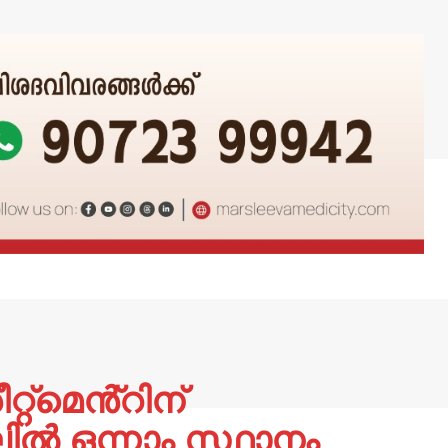
റ്റ്മെൻ്റിന്
ൽ ഒന്നാം സ്ഥാനം