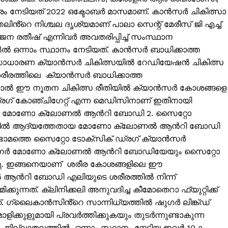
 നേടിയത് 2022 ഒക്ടോബർ മാസമാണ്. കാൻസർ ചികിത്സാ
ലിൻ്റെ നിശ്ചല ദൃശ്യമാണ് പാലാ സെന്റ് മേരീസ് ജി എച്ച്
്ജന രതീഷ് എന്നിവർ അവതരിപ്പിച്ച് സംസ്ഥാന
ൽ ഒന്നാം സ്ഥാനം നേടിയത്. കാൻസർ ബാധിക്കാത്ത
്. സാധാരണ ക്യാൻസർ ചികിത്സയിൽ റേഡിയേഷൻ ചികിത്സ
ീരത്തിലെ ക്യാൻസർ ബാധിക്കാത്ത
 എന്നാൽ ഈ നൂതന ചികിത്സ രീതിയിൽ ക്യാൻസർ കോശങ്ങളെ
 ഡ്രഗ് കോഞ്ചിഗേറ്റ് എന്ന മെഡിസിനാണ് ഇതിനായി
ണ്ട്. 1. മോണോ ക്ലോണൽ ആൻറി ബോഡി 2. സൈറ്റോ
. ഇതിൽ ആദ്യത്തേതായ മോണോ ക്ലോണൽ ആൻറി ബോഡി
ണ്ടാമത്തെ സൈറ്റോ ടോക്സിക് ഡ്രഗ് ക്യാൻസർ
തായ ലിംഗർ മോണോ ക്ലോണൽ ആൻറി ബോഡിയേയും സൈറ്റോ
ISION
നു. ഇങ്ങനെയാണ് ശരീര കോശങ്ങളിലെ ഈ
ആൻറി ബോഡി എലിയുടെ ശരീരത്തിൽ നിന്ന്
PALA VISION
ുന്നത്. ക്ലിനിക്കലി അനുവദിച്ച കീമോതെറാ ഫ്യുറ്റിക്ക്
. ഗ്ലൈകാൻസിൻ്റെ സാന്നിധ്യത്തിൽ ഷുഗർ ലിങ്ക്ഡ്
About
കുളുമായി പ്രവർത്തിക്കുകയും തുടർന്നുണ്ടാകുന്ന
Contact us
 ജില്ലാതലത്തിൽ ഒന്നാം സ്ഥാനം നേടിയ ഇവർ 10-ാം