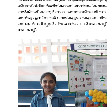
ക്ലാസ് വിദ്യാർത്ഥിനികളാണ്. അധ്യാപിക ജോഷ
നൽകിയത്. കാക്കൂർ സഹകരണബാങ്കിലെ ജീ വനക്
അൻജു എസ് നായർ ദമ്പതികളുടെ മകളാണ് നിരഞ്
സെക്കൻഡറി സ്കൂൾ പ്രഥമാധ്യ പകൻ ജോബെറ്റ് 
ജോബെറ്റ് .
SUBSCRIB