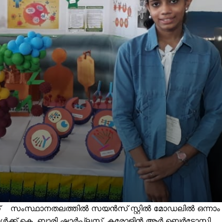
ൻ്റിന് സംസ്ഥാനതലത്തിൽ സയൻസ് സ്റ്റിൽ മോഡലിൽ ഒന്നാം
തലുകൾക്ക് കെ. ബാരി ഷാർപ്ലസ്, കരോളിൻ ആർ ബെർടോസി,