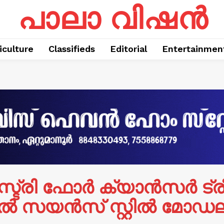
പാലാ വിഷൻ
iculture
Classifieds
Editorial
Entertainmen
സ്ട്രി ഫോർ ക്യാൻസർ ട്രീ
 സയൻസ് സ്റ്റിൽ മോഡലി