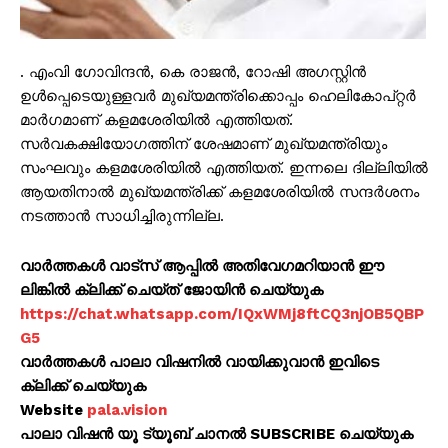
. എംവി ഗോവിന്ദൻ, കെ രാജൻ, റോഷി അഗസ്റ്റിൻ
ഉൾപ്പെടെയുള്ളവർ മുഖ്യമന്ത്രിക്കൊപ്പം ഹെലികോപ്റ്റർ
മാർഗമാണ് കളമശേരിയിൽ എത്തിയത്.
സർവകക്ഷിയോഗത്തിന് ശേഷമാണ് മുഖ്യമന്ത്രിയും
സംഘവും കളമശേരിയിൽ എത്തിയത്. ഇന്നലെ ദില്ലിയിൽ
ആയതിനാൽ മുഖ്യമന്ത്രിക്ക് കളമശേരിയിൽ സന്ദർശനം
നടത്താൻ സാധിച്ചിരുന്നില്ല.
വാർത്തകൾ വാട്സ് ആപ്പിൽ അതിവേഗമറിയാൻ ഈ
ലിങ്കിൽ ക്ലിക്ക് ചെയ്ത് ജോയിൻ ചെയ്യുക
https://chat.whatsapp.com/IQxWMj8ftCQ3njOB5QBP
G5
വാർത്തകൾ പാലാ വിഷനിൽ വായിക്കുവാൻ ഇവിടെ
ക്ലിക്ക് ചെയ്യുക
Website
pala.vision
പാലാ വിഷൻ യൂ ട്യൂബ് ചാനൽ SUBSCRIBE ചെയ്യുക