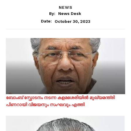
NEWS
By:
News Desk
October 30, 2023
Date:
ബോംബ് സ്ഫോടനം നടന്ന കളമശേരിയിൽ മുഖ്യമന്ത്രി
പിണറായി വിജയനും സംഘവും എത്തി