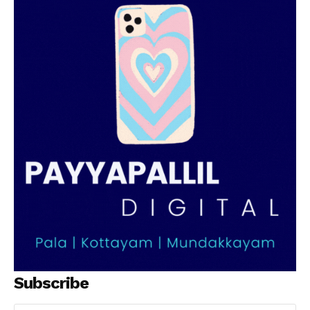
SUBSCRIBE NOW
PALA VISION
About
Contact us
Subscription Plans
My account
Grievance Redressal
Subscribe