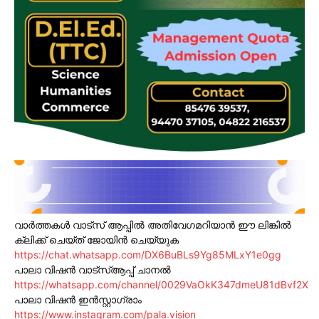
വാർത്തകൾ വാട്സ് ആപ്പിൽ അതിവേഗമറിയാൻ ഈ ലിങ്കിൽ
ക്ലിക്ക് ചെയ്ത് ജോയിൻ ചെയ്യുക
https://chat.whatsapp.com/DX6BuBLs9Yg85MLxY1e0gg
പാലാ വിഷൻ വാട്സ്ആപ്പ് ചാനൽ
https://whatsapp.com/channel/0029VaOkK347dmeU81dBvf2X
പാലാ വിഷൻ ഇൻസ്റ്റാഗ്രാം
https://www.instagram.com/pala.vision