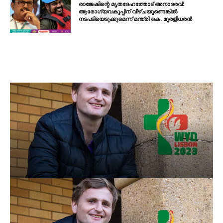
രാജേഷിന്റെ മൃതദേഹത്തോട് അനാദരവ്:
ആരോഗ്യവകുപ്പിന് വീഴ്ചയുണ്ടെങ്കിൽ
നടപടിയെടുക്കുമെന്ന് മന്ത്രി കെ. മുരളീധരൻ