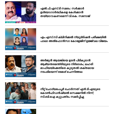
എൽ.പി.എസ്.ടി സമരം: സർക്കാർ
ഉദ്യോഗാർത്ഥികളെ കേൾക്കാൻ
തയ്യാറാകണമെന്ന് വി.കെ. സനോജ്
എം.എസ്.സി ക്ലിനിക്കൽ ന്യൂട്രിഷൻ പരീക്ഷയിൽ
പാലാ അൽഫോൻസാ കോളേജിന് ഉജ്ജ്വല വിജയം
അർജുൻ ആയങ്കിയെ ഉടൻ പിടികൂടാൻ
ആഭ്യന്തരമന്ത്രിയുടെ നിർദേശം; ലഹരി
മാഫിയയ്ക്കെതിരെ കൂടുതൽ ശക്തമായ
നടപടിയെന്ന് രമേശ് ചെന്നിത്തല
നീറ്റ് ചോദ്യപേപ്പർ ചോർന്നത് എൻ.ടി.എയുടെ
കോൺഫിഡൻഷ്യൽ സെക്ഷനിൽ നിന്ന്;
സി.ബി.ഐ കുറ്റപത്രം സമർപ്പിച്ചു