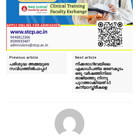
PALA VISION
Previous article
Next article
പരിശുദ്ധ അമ്മയുടെ
നിക്കരാഗ്വേയിലെ
സവിധത്തിൽപാപ്പാ!
ഏകാധിപത്യ ഭരണകൂടം
ഒരു വര്‍ഷത്തിനിടെ
രാജ്യത്തു നിന്നു
പുറത്താക്കിയത് 65
കന്യാസ്ത്രീകളെ