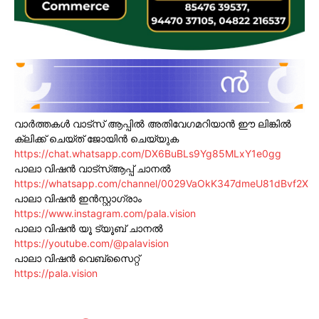
വാർത്തകൾ വാട്സ് ആപ്പിൽ അതിവേഗമറിയാൻ ഈ ലിങ്കിൽ
ക്ലിക്ക് ചെയ്ത് ജോയിൻ ചെയ്യുക
https://chat.whatsapp.com/DX6BuBLs9Yg85MLxY1e0gg
പാലാ വിഷൻ വാട്സ്ആപ്പ് ചാനൽ
https://whatsapp.com/channel/0029VaOkK347dmeU81dBvf2X
പാലാ വിഷൻ ഇൻസ്റ്റാഗ്രാം
https://www.instagram.com/pala.vision
പാലാ വിഷൻ യൂ ട്യൂബ് ചാനൽ
https://youtube.com/@palavision
പാലാ വിഷൻ വെബ്സൈറ്റ്
https://pala.vision