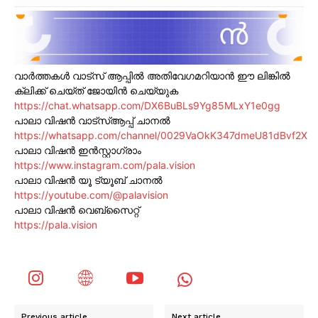
വാർത്തകൾ വാട്സ് ആപ്പിൽ അതിവേഗമറിയാൻ ഈ ലിങ്കിൽ
ക്ലിക്ക് ചെയ്ത് ജോയിൻ ചെയ്യുക
https://chat.whatsapp.com/DX6BuBLs9Yg85MLxY1e0gg
പാലാ വിഷൻ വാട്സ്ആപ്പ് ചാനൽ
https://whatsapp.com/channel/0029VaOkK347dmeU81dBvf2X
പാലാ വിഷൻ ഇൻസ്റ്റാഗ്രാം
https://www.instagram.com/pala.vision
പാലാ വിഷൻ യൂ ട്യൂബ് ചാനൽ
https://youtube.com/@palavision
പാലാ വിഷൻ വെബ്സൈറ്റ്
https://pala.vision
Previous article
Next article