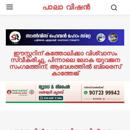
പാലാ വിഷൻ
ഈസ്റ്ററിന് കത്തോലിക്കാ വിശ്വാസം
സ്വീകരിച്ചു, പിന്നാലെ ലോക യുവജന
സംഗമത്തിന്; ആവേശത്തില്‍ ബ്രൈസ്
കാത്തേജ്