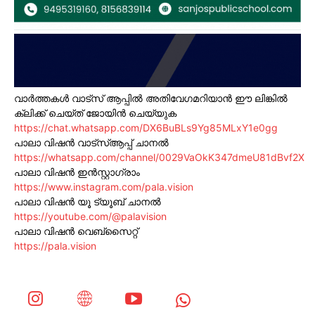
വാർത്തകൾ വാട്സ് ആപ്പിൽ അതിവേഗമറിയാൻ ഈ ലിങ്കിൽ
ക്ലിക്ക് ചെയ്ത് ജോയിൻ ചെയ്യുക
https://chat.whatsapp.com/DX6BuBLs9Yg85MLxY1e0gg
പാലാ വിഷൻ വാട്സ്ആപ്പ് ചാനൽ
https://whatsapp.com/channel/0029VaOkK347dmeU81dBvf2X
പാലാ വിഷൻ ഇൻസ്റ്റാഗ്രാം
https://www.instagram.com/pala.vision
പാലാ വിഷൻ യൂ ട്യൂബ് ചാനൽ
https://youtube.com/@palavision
പാലാ വിഷൻ വെബ്സൈറ്റ്
https://pala.vision