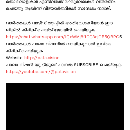
തൊഴിലാളികൾ എന്നിവർക്ക് ലഘുലേഖകൾ വിതരണം
ചെയ്തു തുടർന്ന് വിദ്യാർത്ഥികൾ സന്ദേശം നല്കി.
വാർത്തകൾ വാട്സ് ആപ്പിൽ അതിവേഗമറിയാൻ ഈ
ലിങ്കിൽ ക്ലിക്ക് ചെയ്ത് ജോയിൻ ചെയ്യുക
https://chat.whatsapp.com/IQxWMj8ftCQ3njOB5QBPG
5
വാർത്തകൾ പാലാ വിഷനിൽ വായിക്കുവാൻ ഇവിടെ
ക്ലിക്ക് ചെയ്യുക
Website
http://pala.vision
പാലാ വിഷൻ യൂ ട്യൂബ് ചാനൽ SUBSCRIBE ചെയ്യുക
https://youtube.com/@palavision