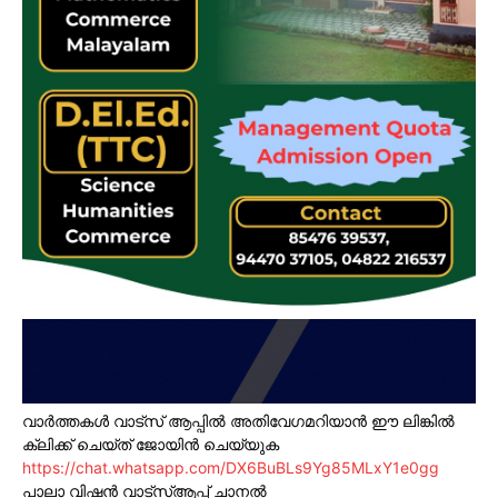
വാർത്തകൾ വാട്സ് ആപ്പിൽ അതിവേഗമറിയാൻ ഈ ലിങ്കിൽ
ക്ലിക്ക് ചെയ്ത് ജോയിൻ ചെയ്യുക
https://chat.whatsapp.com/DX6BuBLs9Yg85MLxY1e0gg
പാലാ വിഷൻ വാട്സ്ആപ്പ് ചാനൽ