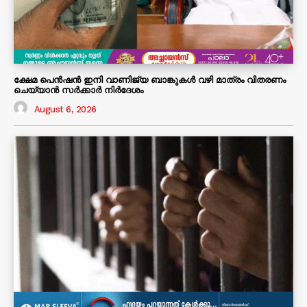
ക്ഷേമ പെൻഷൻ ഇനി വാണിജ്യ ബാങ്കുകൾ വഴി മാത്രം വിതരണം
ചെയ്യാൻ സർക്കാർ നിർദേശം
August 6, 2026