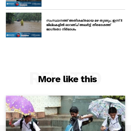
സംസ്ഥാനത്ത് അതിശക്തമായ മഴ തുടരും; ഇന്ന് 8
ജില്ലകളിൽ ഓറഞ്ച് അലർട്ട്; തീരദേശത്ത്
ജാഗ്രതാ നിർദേശം
RELATED
More like this