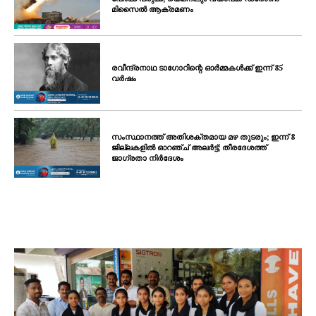
മിസൈൽ ആക്രമണം
രവീന്ദ്രനാഥ ടാഗോറിന്റെ ഓർമ്മകൾക്ക് ഇന്ന് 85
വർഷം
സംസ്ഥാനത്ത് അതിശക്തമായ മഴ തുടരും; ഇന്ന് 8
ജില്ലകളിൽ ഓറഞ്ച് അലർട്ട്; തീരദേശത്ത്
ജാഗ്രതാ നിർദേശം