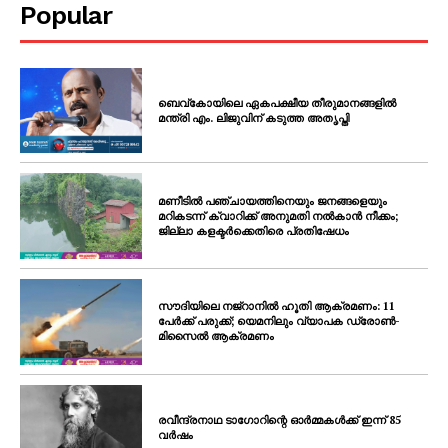
Popular
ബെവ്കോയിലെ ഏകപക്ഷീയ തീരുമാനങ്ങളിൽ
മന്ത്രി എം. ലിജുവിന് കടുത്ത അതൃപ്തി
മണീടിൽ പഞ്ചായത്തിനെയും ജനങ്ങളെയും
മറികടന്ന് ക്വാറിക്ക് അനുമതി നൽകാൻ നീക്കം;
ജില്ലാ കളക്ടർക്കെതിരെ പ്രതിഷേധം
സൗദിയിലെ നജ്‌റാനിൽ ഹൂതി ആക്രമണം: 11
പേർക്ക് പരുക്ക്; യെമനിലും വ്യാപക ഡ്രോൺ-
മിസൈൽ ആക്രമണം
രവീന്ദ്രനാഥ ടാഗോറിന്റെ ഓർമ്മകൾക്ക് ഇന്ന് 85
വർഷം