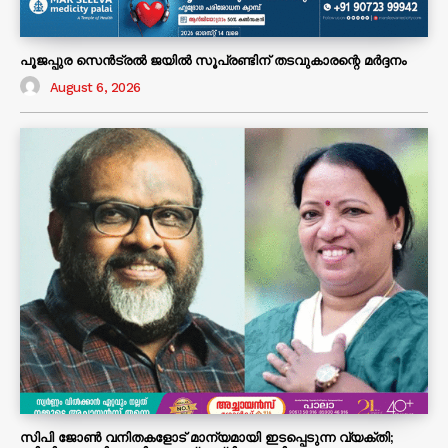
പൂജപ്പുര സെൻട്രൽ ജയിൽ സൂപ്രണ്ടിന് തടവുകാരന്റെ മർദ്ദനം
August 6, 2026
സിപി ജോൺ വനിതകളോട് മാന്യമായി ഇടപ്പെടുന്ന വ്യക്തി;