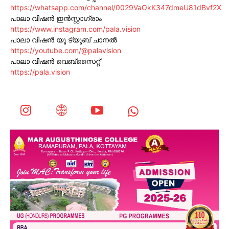
https://whatsapp.com/channel/0029VaOkK347dmeU81dBvf2X
പാലാ വിഷൻ ഇൻസ്റ്റാഗ്രാം
https://www.instagram.com/pala.vision
പാലാ വിഷൻ യൂ ട്യൂബ് ചാനൽ
https://youtube.com/@palavision
പാലാ വിഷൻ വെബ്സൈറ്റ്
https://pala.vision