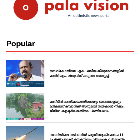
SUBSCRIBE NOW
PALA VISION
Popular
About
Contact us
Subscription Plans
ബെവ്കോയിലെ ഏകപക്ഷീയ തീരുമാനങ്ങളിൽ
മന്ത്രി എം. ലിജുവിന് കടുത്ത അതൃപ്തി
My account
Grievance Redressal
മണീടിൽ പഞ്ചായത്തിനെയും ജനങ്ങളെയും
മറികടന്ന് ക്വാറിക്ക് അനുമതി നൽകാൻ നീക്കം;
ജില്ലാ കളക്ടർക്കെതിരെ പ്രതിഷേധം
സൗദിയിലെ നജ്‌റാനിൽ ഹൂതി ആക്രമണം: 11
പേർക്ക് പരുക്ക്; യെമനിലും വ്യാപക ഡ്രോൺ-