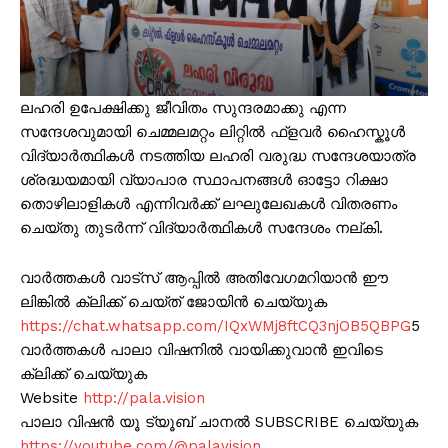
ലഹരി ഉപേക്ഷിക്കു ജീവിതം സുന്ദരമാക്കു എന്ന
സന്ദേശവുമായി ചെമ്മലമറ്റം ലിറ്റിൽ ഫ്ളവർ ഹൈസ്കൂൾ
വിദ്യാർത്ഥികൾ നടത്തിയ ലഹരി വരുദ്ധ സന്ദേശയാത്ര
ശ്രദ്ധയമായി വ്യാപാര സ്ഥാപനങ്ങൾ ഓട്ടോ റിക്ഷാ
തൊഴിലാളികൾ എന്നിവർക്ക് ലഘുലേഖകൾ വിതരണം
ചെയ്തു തുടർന്ന് വിദ്യാർത്ഥികൾ സന്ദേശം നല്കി.
വാർത്തകൾ വാട്സ് ആപ്പിൽ അതിവേഗമറിയാൻ ഈ
ലിങ്കിൽ ക്ലിക്ക് ചെയ്ത് ജോയിൻ ചെയ്യുക
https://chat.whatsapp.com/IQxWMj8ftCQ3njOB5QBPG
5
വാർത്തകൾ പാലാ വിഷനിൽ വായിക്കുവാൻ ഇവിടെ
ക്ലിക്ക് ചെയ്യുക
Website
http://pala.vision
പാലാ വിഷൻ യൂ ട്യൂബ് ചാനൽ SUBSCRIBE ചെയ്യുക
https://youtube.com/@palavision