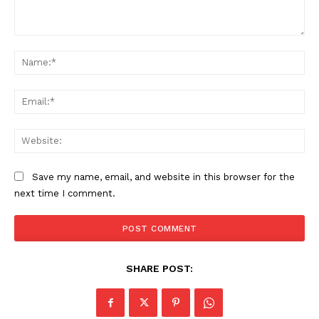
Comment:
Na
Ema
Web
Save my name, email, and website in this browser for the
next time I comment.
SHARE POST: