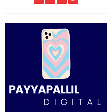
SUBSCRIBE NOW
PALA VISION
About
Contact us
Subscription Plans
My account
Grievance Redressal