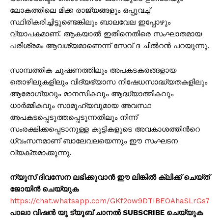
ലോകത്തിലെ മിക്ക രാജ്യങ്ങളും ഒപ്പുവച്ച്
സ്ഥിരികരിച്ചിട്ടുണ്ടെങ്കിലും ബാലവേല ഇപ്പോഴും
വ്യാപകമാണ്. ആകയാൽ ഇതിനെതിരെ സംഘാതമായ
പരിശ്രമം ആവശ്യമാണെന്ന് സേവ് ദ ചിൽറൻ പറയുന്നു.
സാമ്പത്തിക ചൂഷണത്തിലും അപകടകരങ്ങളായ
തൊഴിലുകളിലും വിദ്യഭ്യാസ നിഷേധസാദ്ധ്യതകളിലും
ആരോഗ്യവും മാനസികവും ആദ്ധ്യാത്മികവും
ധാർമ്മികവും സാമൂഹ്യവുമായ അവസ്ഥ
അപകടപ്പെടുത്തപ്പെടുന്നതിലും നിന്ന്
സംരക്ഷിക്കപ്പെടാനുള്ള കുട്ടികളുടെ അവകാശത്തിൻറെ
ധ്വംസനമാണ് ബാലേവലയെന്നും ഈ സംഘടന
വ്യക്തമാക്കുന്നു.
ന്യൂസ് ദിവസേന ലഭിക്കുവാൻ ഈ ലിങ്കിൽ ക്ലിക്ക് ചെയ്ത്
ജോയിൻ ചെയ്യുക
https://chat.whatsapp.com/GKf2ow9DTIBEOAhaSLrGs7
പാലാ വിഷൻ യൂ ട്യൂബ് ചാനൽ SUBSCRIBE ചെയ്യുക