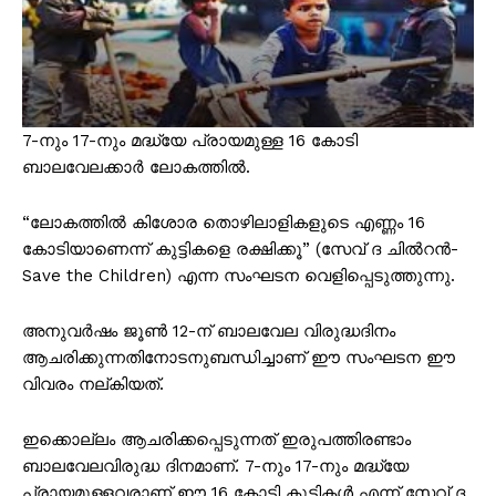
7-നും 17-നും മദ്ധ്യേ പ്രായമുള്ള 16 കോടി
ബാലവേലക്കാർ ലോകത്തിൽ.
“ലോകത്തിൽ കിശോര തൊഴിലാളികളുടെ എണ്ണം 16
കോടിയാണെന്ന് കുട്ടികളെ രക്ഷിക്കൂ” (സേവ് ദ ചിൽറൻ-
Save the Children) എന്ന സംഘടന വെളിപ്പെടുത്തുന്നു.
അനുവർഷം ജൂൺ 12-ന് ബാലവേല വിരുദ്ധദിനം
ആചരിക്കുന്നതിനോടനുബന്ധിച്ചാണ് ഈ സംഘടന ഈ
വിവരം നല്കിയത്.
ഇക്കൊല്ലം ആചരിക്കപ്പെടുന്നത് ഇരുപത്തിരണ്ടാം
ബാലവേലവിരുദ്ധ ദിനമാണ്. 7-നും 17-നും മദ്ധ്യേ
പ്രായമുള്ളവരാണ് ഈ 16 കോടി കുട്ടികൾ എന്ന് സേവ് ദ