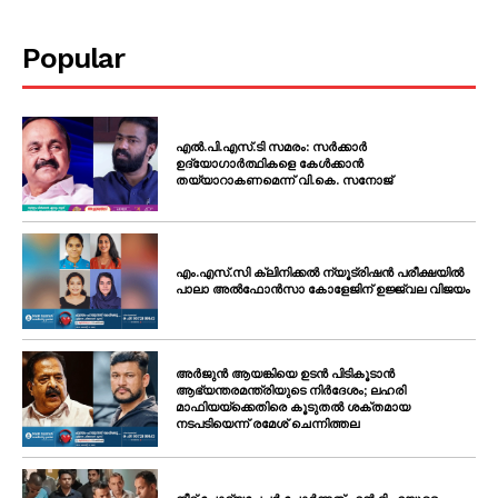
Popular
എൽ.പി.എസ്.ടി സമരം: സർക്കാർ
ഉദ്യോഗാർത്ഥികളെ കേൾക്കാൻ
തയ്യാറാകണമെന്ന് വി.കെ. സനോജ്
എം.എസ്.സി ക്ലിനിക്കൽ ന്യൂട്രിഷൻ പരീക്ഷയിൽ
പാലാ അൽഫോൻസാ കോളേജിന് ഉജ്ജ്വല വിജയം
അർജുൻ ആയങ്കിയെ ഉടൻ പിടികൂടാൻ
ആഭ്യന്തരമന്ത്രിയുടെ നിർദേശം; ലഹരി
മാഫിയയ്ക്കെതിരെ കൂടുതൽ ശക്തമായ
നടപടിയെന്ന് രമേശ് ചെന്നിത്തല