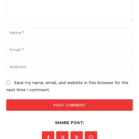
Comment:
Na
Ema
PALA VISION
Web
Save my name, email, and website in this browser for the
next time I comment.
SHARE POST: