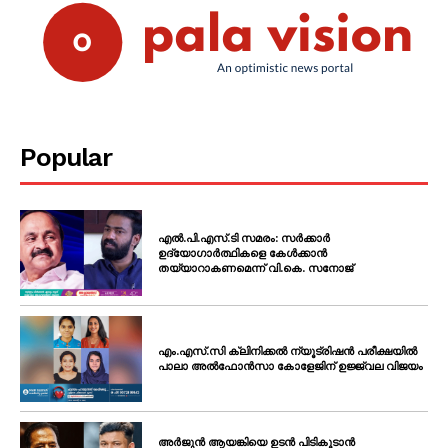
Popular
എൽ.പി.എസ്.ടി സമരം: സർക്കാർ
ഉദ്യോഗാർത്ഥികളെ കേൾക്കാൻ
തയ്യാറാകണമെന്ന് വി.കെ. സനോജ്
എം.എസ്.സി ക്ലിനിക്കൽ ന്യൂട്രിഷൻ പരീക്ഷയിൽ
പാലാ അൽഫോൻസാ കോളേജിന് ഉജ്ജ്വല വിജയം
അർജുൻ ആയങ്കിയെ ഉടൻ പിടികൂടാൻ