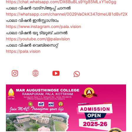
https://chat.whatsapp.com/DX6BuBLs9Yg85MLxY1e0gg
പാലാ വിഷൻ വാട്സ്ആപ്പ് ചാനൽ
https://whatsapp.com/channel/0029VaOkK347dmeU81dBvf2X
പാലാ വിഷൻ ഇൻസ്റ്റാഗ്രാം
https://www.instagram.com/pala.vision
പാലാ വിഷൻ യൂ ട്യൂബ് ചാനൽ
https://youtube.com/@palavision
പാലാ വിഷൻ വെബ്സൈറ്റ്
https://pala.vision