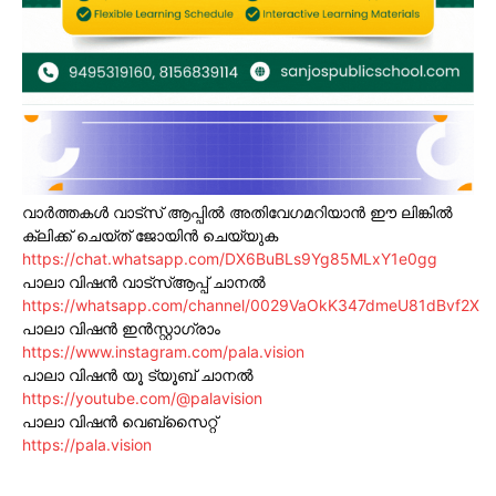
വാർത്തകൾ വാട്സ് ആപ്പിൽ അതിവേഗമറിയാൻ ഈ ലിങ്കിൽ
ക്ലിക്ക് ചെയ്ത് ജോയിൻ ചെയ്യുക
https://chat.whatsapp.com/DX6BuBLs9Yg85MLxY1e0gg
പാലാ വിഷൻ വാട്സ്ആപ്പ് ചാനൽ
https://whatsapp.com/channel/0029VaOkK347dmeU81dBvf2X
പാലാ വിഷൻ ഇൻസ്റ്റാഗ്രാം
https://www.instagram.com/pala.vision
പാലാ വിഷൻ യൂ ട്യൂബ് ചാനൽ
https://youtube.com/@palavision
പാലാ വിഷൻ വെബ്സൈറ്റ്
https://pala.vision