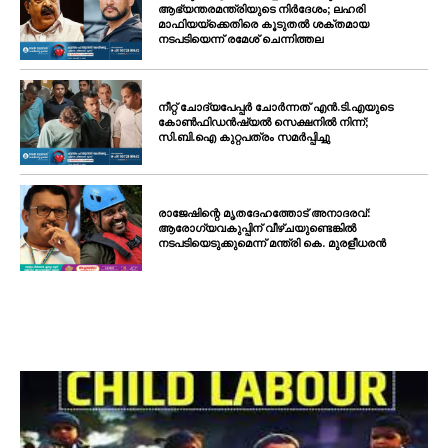
ആഭ്യന്തരമന്ത്രിയുടെ നിർദേശം; ലഹരി
മാഫിയയ്ക്കെതിരെ കൂടുതൽ ശക്തമായ
നടപടിയെന്ന് രമേശ് ചെന്നിത്തല
നീറ്റ് ചോദ്യപേപ്പർ ചോർന്നത് എൻ.ടി.എയുടെ
കോൺഫിഡൻഷ്യൽ സെക്ഷനിൽ നിന്ന്;
സി.ബി.ഐ കുറ്റപത്രം സമർപ്പിച്ചു
രാജേഷിന്റെ മൃതദേഹത്തോട് അനാദരവ്:
ആരോഗ്യവകുപ്പിന് വീഴ്ചയുണ്ടെങ്കിൽ
നടപടിയെടുക്കുമെന്ന് മന്ത്രി കെ. മുരളീധരൻ