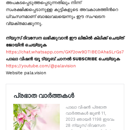
അപകടപ്പെടുത്തപ്പെടുന്നതിലും നിന്ന്
സംരക്ഷിക്കപ്പെടാനുള്ള കുട്ടികളുടെ അവകാശത്തിൻറെ
ധ്വംസനമാണ് ബാലേവലയെന്നും ഈ സംഘടന
വ്യക്തമാക്കുന്നു.
ന്യൂസ് ദിവസേന ലഭിക്കുവാൻ ഈ ലിങ്കിൽ ക്ലിക്ക് ചെയ്ത്
ജോയിൻ ചെയ്യുക
https://chat.whatsapp.com/GKf2ow9DTIBEOAhaSLrGs7
പാലാ വിഷൻ യൂ ട്യൂബ് ചാനൽ SUBSCRIBE ചെയ്യുക
https://youtube.com/@palavision
Website pala.vision