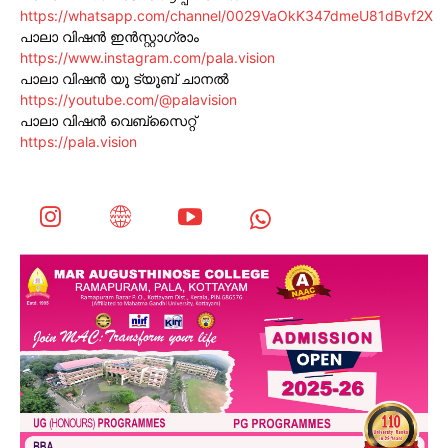
https://whatsapp.com/channel/0029VaOkK347dmeU81dBvf2X
പാലാ വിഷൻ ഇൻസ്റ്റാഗ്രാം
https://www.instagram.com/pala.vision
പാലാ വിഷൻ യൂ ട്യൂബ് ചാനൽ
https://youtube.com/@palavision
പാലാ വിഷൻ വെബ്സൈറ്റ്
https://pala.vision