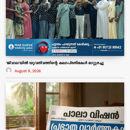
‘ജ്വാല’യിൽ യുവത്വത്തിന്റെ കലാപ്രതിഭകൾ മാറ്റുരച്ചു
August 9, 2026