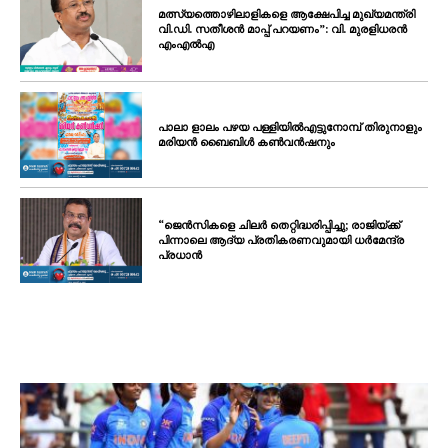
മത്സ്യത്തൊഴിലാളികളെ ആക്ഷേപിച്ച മുഖ്യമന്ത്രി
വി.ഡി. സതീശൻ മാപ്പ് പറയണം”: വി. മുരളിധരൻ
എംഎൽഎ
പാലാ ളാലം പഴയ പള്ളിയിൽഎട്ടുനോമ്പ് തിരുനാളും
മരിയൻ ബൈബിൾ കൺവൻഷനും
“ജെൻസികളെ ചിലർ തെറ്റിദ്ധരിപ്പിച്ചു; രാജിയ്ക്ക്
പിന്നാലെ ആദ്യ പ്രതികരണവുമായി ധർമേന്ദ്ര
പ്രധാൻ