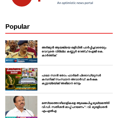
Popular
അർജുൻ ആയങ്കിയെ ഒളിവിൽ പാർപ്പിച്ചവരെയും
വെറുതെ വിടില്ല: കണ്ണൂർ റേഞ്ച് ഐജി കെ.
കാർത്തിക്
പാലാ സാൻ തോം ഫാർമർ പ്രൊഡ്യൂസർ
കമ്പനിക്ക് സംസ്ഥാന അവാർഡ്: കർഷക
കൂട്ടായ്മയ്ക്ക് അഭിമാന നേട്ടം
മത്സ്യത്തൊഴിലാളികളെ ആക്ഷേപിച്ച മുഖ്യമന്ത്രി
വി.ഡി. സതീശൻ മാപ്പ് പറയണം”: വി. മുരളിധരൻ
എംഎൽഎ