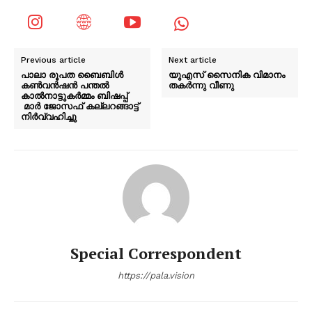
Previous article
Next article
പാലാ രൂപത ബൈബിൾ
യുഎസ് സൈനിക വിമാനം
കൺവൻഷൻ പന്തൽ
തകർന്നു വീണു
കാൽനാട്ടുകർമ്മം ബിഷപ്പ്
മാർ ജോസഫ് കല്ലറങ്ങാട്ട്
നിർവ്വഹിച്ചു
Special Correspondent
https://pala.vision