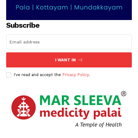
Subscribe
PALA VISION
I WANT IN
I've read and accept the
Privacy Policy
.