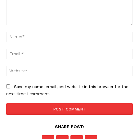
Comment:
Na
Ema
Web
Save my name, email, and website in this browser for the
next time I comment.
SHARE POST: