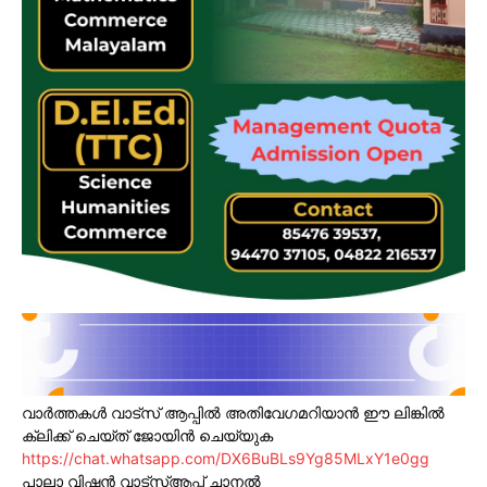
വാർത്തകൾ വാട്സ് ആപ്പിൽ അതിവേഗമറിയാൻ ഈ ലിങ്കിൽ
ക്ലിക്ക് ചെയ്ത് ജോയിൻ ചെയ്യുക
https://chat.whatsapp.com/DX6BuBLs9Yg85MLxY1e0gg
പാലാ വിഷൻ വാട്സ്ആപ്പ് ചാനൽ