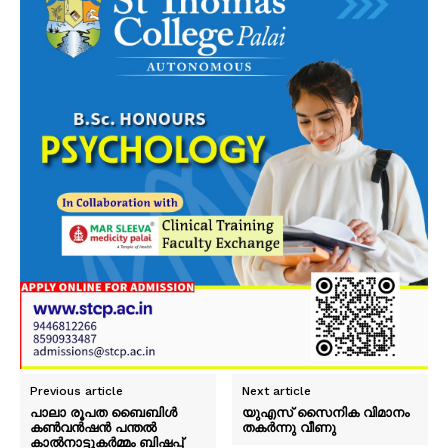
Previous article
Next article
പാലാ രൂപത ബൈബിൾ
യുഎസ് സൈനിക വിമാനം
കൺവൻഷൻ പന്തൽ
തകർന്നു വീണു
കാൽനാട്ടുകർമ്മം ബിഷപ്പ്