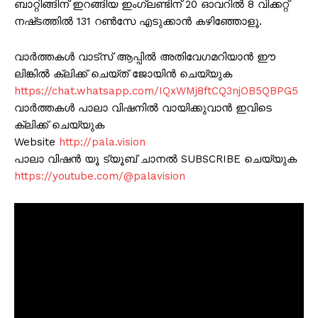
ബാറ്റിങ്ങിന് ഇറങ്ങിയ ഇംഗ്ലണ്ടിന് 20 ഓവറിൽ 8 വിക്കറ്റ്
നഷ്‌ടത്തിൽ 131 റൺസേ എടുക്കാൻ കഴിഞ്ഞോളൂ.
വാർത്തകൾ വാട്സ് ആപ്പിൽ അതിവേഗമറിയാൻ ഈ
ലിങ്കിൽ ക്ലിക്ക് ചെയ്ത് ജോയിൻ ചെയ്യുക
https://chat.whatsapp.com/IQxWMj8ftCQ3njOB5QBPG5
വാർത്തകൾ പാലാ വിഷനിൽ വായിക്കുവാൻ ഇവിടെ
ക്ലിക്ക് ചെയ്യുക
Website
http://pala.vision
പാലാ വിഷൻ യൂ ട്യൂബ് ചാനൽ SUBSCRIBE ചെയ്യുക
https://youtube.com/@palavision