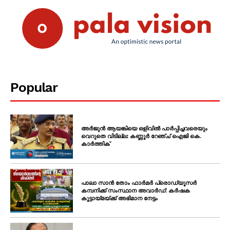
SUBSCRIBE NOW
PALA VISION
About
Popular
Contact us
Subscription Plans
My account
അർജുൻ ആയങ്കിയെ ഒളിവിൽ പാർപ്പിച്ചവരെയും
വെറുതെ വിടില്ല: കണ്ണൂർ റേഞ്ച് ഐജി കെ.
Grievance Redressal
കാർത്തിക്
പാലാ സാൻ തോം ഫാർമർ പ്രൊഡ്യൂസർ
കമ്പനിക്ക് സംസ്ഥാന അവാർഡ്: കർഷക
കൂട്ടായ്മയ്ക്ക് അഭിമാന നേട്ടം