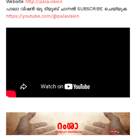
Website
http://pala.vision
പാലാ വിഷൻ യൂ ട്യൂബ് ചാനൽ SUBSCRIBE ചെയ്യുക
https://youtube.com/@palavision