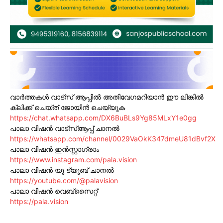
വാർത്തകൾ വാട്സ് ആപ്പിൽ അതിവേഗമറിയാൻ ഈ ലിങ്കിൽ
ക്ലിക്ക് ചെയ്ത് ജോയിൻ ചെയ്യുക
https://chat.whatsapp.com/DX6BuBLs9Yg85MLxY1e0gg
പാലാ വിഷൻ വാട്സ്ആപ്പ് ചാനൽ
https://whatsapp.com/channel/0029VaOkK347dmeU81dBvf2X
പാലാ വിഷൻ ഇൻസ്റ്റാഗ്രാം
https://www.instagram.com/pala.vision
പാലാ വിഷൻ യൂ ട്യൂബ് ചാനൽ
https://youtube.com/@palavision
പാലാ വിഷൻ വെബ്സൈറ്റ്
https://pala.vision