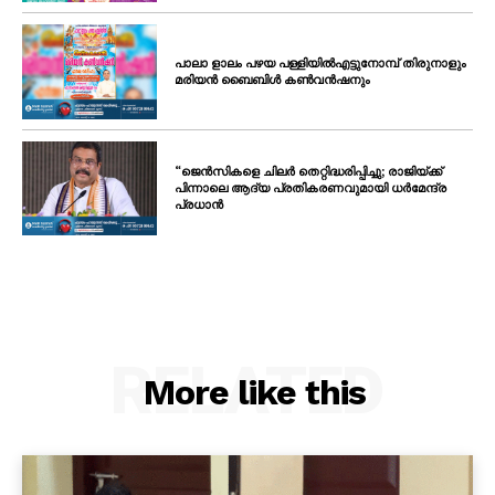
പാലാ ളാലം പഴയ പള്ളിയിൽഎട്ടുനോമ്പ് തിരുനാളും
മരിയൻ ബൈബിൾ കൺവൻഷനും
“ജെൻസികളെ ചിലർ തെറ്റിദ്ധരിപ്പിച്ചു; രാജിയ്ക്ക്
പിന്നാലെ ആദ്യ പ്രതികരണവുമായി ധർമേന്ദ്ര
പ്രധാൻ
RELATED
More like this