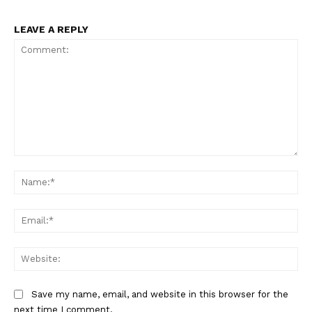
LEAVE A REPLY
Comment:
Na
Ema
Web
Save my name, email, and website in this browser for the
next time I comment.