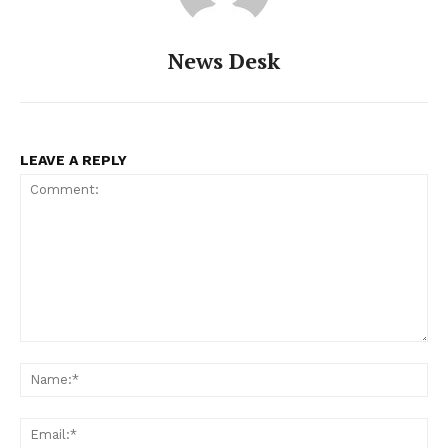
News Desk
LEAVE A REPLY
Comment:
Na
Ema