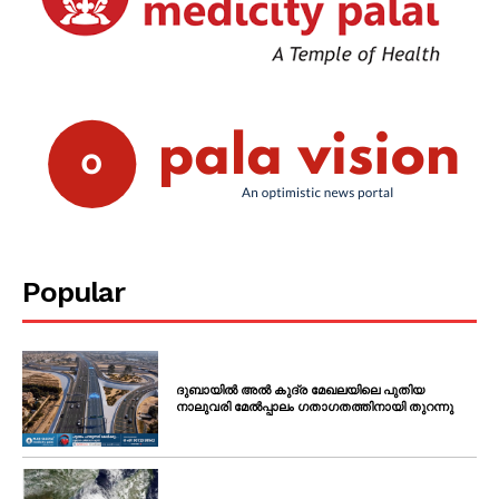
Popular
ദുബായിൽ അൽ കുദ്ര മേഖലയിലെ പുതിയ
നാലുവരി മേൽപ്പാലം ഗതാഗതത്തിനായി തുറന്നു