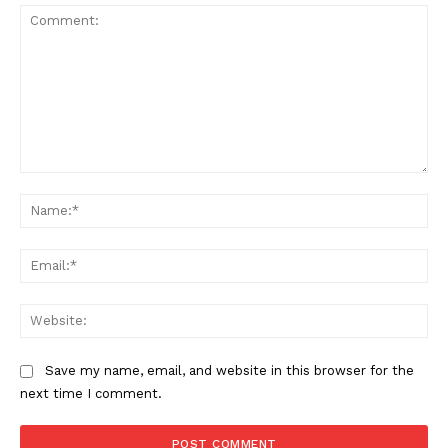
SUBSCRIBE NOW
PALA VISION
About
Comment:
Contact us
Na
Subscription Plans
My account
Ema
Grievance Redressal
Web
Save my name, email, and website in this browser for the
next time I comment.