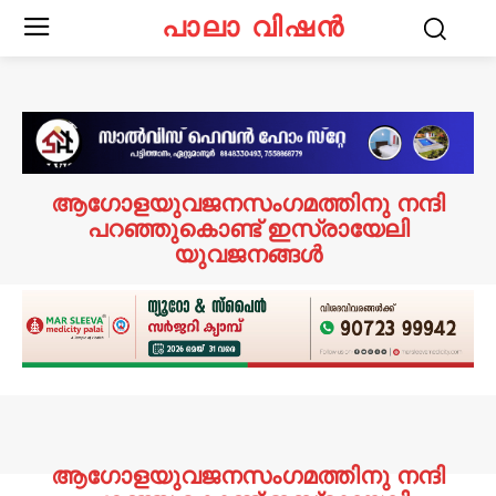
പാലാ വിഷൻ
ആഗോളയുവജനസംഗമത്തിനു നന്ദി
പറഞ്ഞുകൊണ്ട് ഇസ്രായേലി
യുവജനങ്ങൾ
ആഗോളയുവജനസംഗമത്തിനു നന്ദി