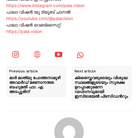
https://www.instagram.com/pala.vision
പാലാ വിഷൻ യൂ ട്യൂബ് ചാനൽ
https://youtube.com/@palavision
പാലാ വിഷൻ വെബ്സൈറ്റ്
https://pala.vision
Previous article
Next article
മാർ മാത്യു പോത്തനാമൂഴി
ക്രൈസ്തവരുടെയും വിശുദ്ധ
അവാർഡ് മരണാനന്തര
സ്ഥലങ്ങളുടെയും സുരക്ഷ
ബഹുമതി ഫാ. എ.
ഉറപ്പാക്കുമെന്ന
അടപ്പൂരിന്
വാഗ്ദാനവുമായി
ഇസ്രായേൽ പ്രസിഡന്‍റും