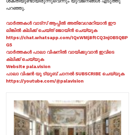
ശക്തിയുണ്ടായിരുന്നുവെന്നും യുവജനങ്ങൾ എടുത്തു
പറഞ്ഞു.
വാർത്തകൾ വാട്സ് ആപ്പിൽ അതിവേഗമറിയാൻ ഈ
ലിങ്കിൽ ക്ലിക്ക് ചെയ്ത് ജോയിൻ ചെയ്യുക
https://chat.whatsapp.com/IQxWMj8ftCQ3njOB5QBP
G5
വാർത്തകൾ പാലാ വിഷനിൽ വായിക്കുവാൻ ഇവിടെ
ക്ലിക്ക് ചെയ്യുക
Website pala.vision
പാലാ വിഷൻ യൂ ട്യൂബ് ചാനൽ SUBSCRIBE ചെയ്യുക
https://youtube.com/@palavision