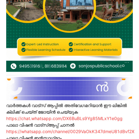
വാർത്തകൾ വാട്സ് ആപ്പിൽ അതിവേഗമറിയാൻ ഈ ലിങ്കിൽ
ക്ലിക്ക് ചെയ്ത് ജോയിൻ ചെയ്യുക
https://chat.whatsapp.com/DX6BuBLs9Yg85MLxY1e0gg
പാലാ വിഷൻ വാട്സ്ആപ്പ് ചാനൽ
https://whatsapp.com/channel/0029VaOkK347dmeU81dBvf2X
പാലാ വിഷൻ ഇൻസ്റ്റാഗ്രാം