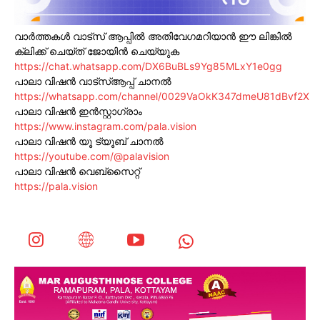
വാർത്തകൾ വാട്സ് ആപ്പിൽ അതിവേഗമറിയാൻ ഈ ലിങ്കിൽ
ക്ലിക്ക് ചെയ്ത് ജോയിൻ ചെയ്യുക
https://chat.whatsapp.com/DX6BuBLs9Yg85MLxY1e0gg
പാലാ വിഷൻ വാട്സ്ആപ്പ് ചാനൽ
https://whatsapp.com/channel/0029VaOkK347dmeU81dBvf2X
പാലാ വിഷൻ ഇൻസ്റ്റാഗ്രാം
https://www.instagram.com/pala.vision
പാലാ വിഷൻ യൂ ട്യൂബ് ചാനൽ
https://youtube.com/@palavision
പാലാ വിഷൻ വെബ്സൈറ്റ്
https://pala.vision