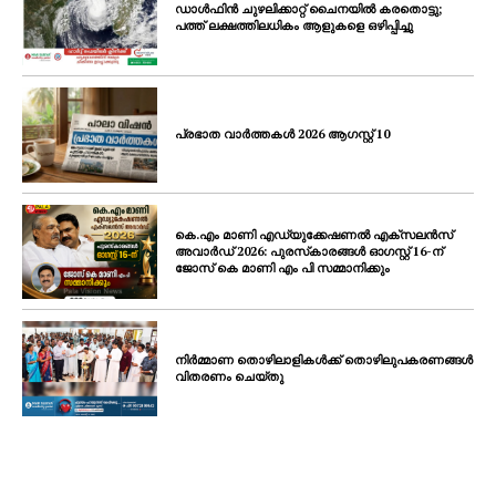
ഡാൾഫിൻ ചുഴലിക്കാറ്റ് ചൈനയിൽ കരതൊട്ടു;
പത്ത് ലക്ഷത്തിലധികം ആളുകളെ ഒഴിപ്പിച്ചു
പ്രഭാത വാർത്തകൾ 2026 ആഗസ്റ്റ് 10
കെ.എം മാണി എഡ്യുക്കേഷണൽ എക്‌സലൻസ്
അവാർഡ് 2026: പുരസ്‌കാരങ്ങൾ ഓഗസ്റ്റ് 16-ന്
ജോസ് കെ മാണി എം പി സമ്മാനിക്കും
നിർമ്മാണ തൊഴിലാളികൾക്ക് തൊഴിലുപകരണങ്ങൾ
വിതരണം ചെയ്തു