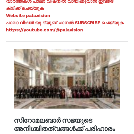
വാർത്തകൾ പാലാ വിഷനിൽ വായിക്കുവാൻ ഇവിടെ
ക്ലിക്ക് ചെയ്യുക
Website pala.vision
പാലാ വിഷൻ യൂ ട്യൂബ് ചാനൽ SUBSCRIBE ചെയ്യുക
https://youtube.com/@palavision