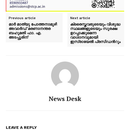
Previous article
Next article
മാർ മാത്യു പോത്തനാമൂഴി
ക്രൈസ്തവരുടെയും വിശുദ്ധ
അവാർഡ് മരണാനന്തര
സ്ഥലങ്ങളുടെയും സുരക്ഷ
ബഹുമതി ഫാ. എ.
ഉറപ്പാക്കുമെന്ന
അടപ്പൂരിന്
വാഗ്ദാനവുമായി
ഇസ്രായേൽ പ്രസിഡന്‍റും
PALA VISION
News Desk
LEAVE A REPLY