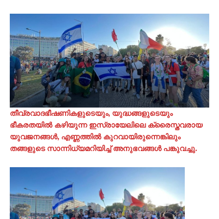
തീവ്രവാദഭീഷണികളുടെയും, യുദ്ധങ്ങളുടെയും
ഭീകരതയിൽ കഴിയുന്ന ഇസ്രായേലിലെ ക്രൈസ്തവരായ
യുവജനങ്ങൾ, എണ്ണത്തിൽ കുറവായിരുന്നെങ്കിലും
തങ്ങളുടെ സാന്നിധ്യമറിയിച്ച് അനുഭവങ്ങൾ പങ്കുവച്ചു.