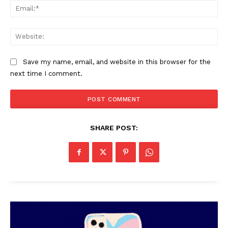
Ema
Web
Save my name, email, and website in this browser for the
next time I comment.
PALA VISION
SHARE POST: