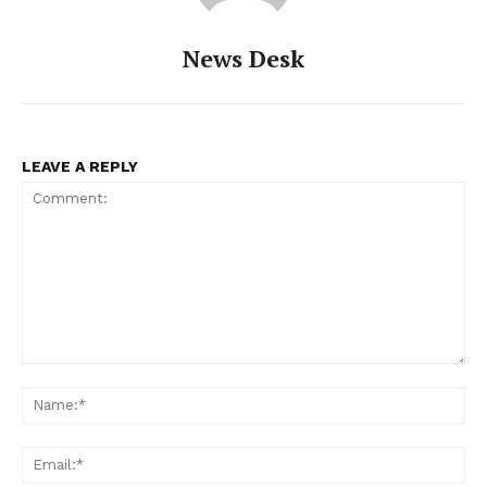
News Desk
LEAVE A REPLY
Comment:
Na
Ema