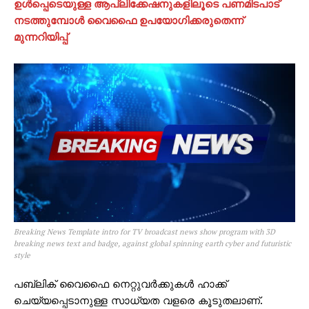
ഉൾപ്പെടെയുള്ള ആപ്ലിക്കേഷനുകളിലൂടെ പണമിടപാട്
നടത്തുമ്പോൾ വൈഫൈ ഉപയോഗിക്കരുതെന്ന്
മുന്നറിയിപ്പ്
Breaking News Template intro for TV broadcast news show program with 3D
breaking news text and badge, against global spinning earth cyber and futuristic
style
പബ്ലിക് വൈഫൈ നെറ്റുവർക്കുകൾ ഹാക്ക്
ചെയ്യപ്പെടാനുള്ള സാധ്യത വളരെ കൂടുതലാണ്.