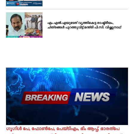
എം.എൽ.എയുടേത് വൃത്തികെട്ട രാഷ്ട്രീയം,
ചിത്രങ്ങൾ പുറത്തുവിട്ട് മന്ത്രി പി.സി. വിഷ്ണുനാഥ്
ഗൂഗിൾ പേ, ഫോൺപേ, പേയ്‌ടിഎം, ഭിം ആപ്പ്, ഭാരത്പേ