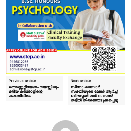
Previous article
Next article
തൊണ്ണൂറ്റിയേഴാം വയസ്സിലും
സീറോ-മലബാർ
മരിയ കബ്രാളിന്റെ
സഭയിയുടെ മേജർ ആർച്ച്
കലാജീവിതം
ബിഷപ്പയി മാർ റാഫേൽ
തട്ടിൽ തിരഞ്ഞെടുക്കപ്പെട്ടു