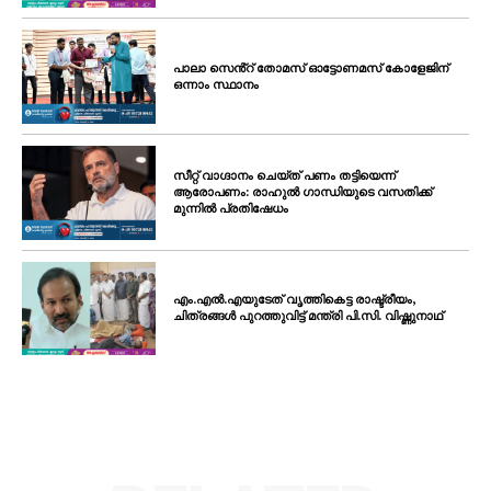
പാലാ സെൻ്റ് തോമസ് ഓട്ടോണമസ് കോളേജിന്
ഒന്നാം സ്ഥാനം
സീറ്റ് വാഗ്ദാനം ചെയ്ത് പണം തട്ടിയെന്ന്
ആരോപണം: രാഹുൽ ഗാന്ധിയുടെ വസതിക്ക്
മുന്നിൽ പ്രതിഷേധം
എം.എൽ.എയുടേത് വൃത്തികെട്ട രാഷ്ട്രീയം,
ചിത്രങ്ങൾ പുറത്തുവിട്ട് മന്ത്രി പി.സി. വിഷ്ണുനാഥ്