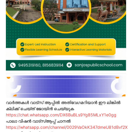
വാർത്തകൾ വാട്സ് ആപ്പിൽ അതിവേഗമറിയാൻ ഈ ലിങ്കിൽ
ക്ലിക്ക് ചെയ്ത് ജോയിൻ ചെയ്യുക
https://chat.whatsapp.com/DX6BuBLs9Yg85MLxY1e0gg
പാലാ വിഷൻ വാട്സ്ആപ്പ് ചാനൽ
https://whatsapp.com/channel/0029VaOkK347dmeU81dBvf2X