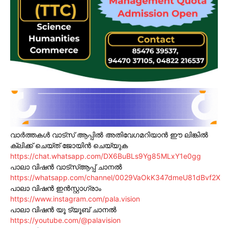
വാർത്തകൾ വാട്സ് ആപ്പിൽ അതിവേഗമറിയാൻ ഈ ലിങ്കിൽ
ക്ലിക്ക് ചെയ്ത് ജോയിൻ ചെയ്യുക
https://chat.whatsapp.com/DX6BuBLs9Yg85MLxY1e0gg
പാലാ വിഷൻ വാട്സ്ആപ്പ് ചാനൽ
https://whatsapp.com/channel/0029VaOkK347dmeU81dBvf2X
പാലാ വിഷൻ ഇൻസ്റ്റാഗ്രാം
https://www.instagram.com/pala.vision
പാലാ വിഷൻ യൂ ട്യൂബ് ചാനൽ
https://youtube.com/@palavision