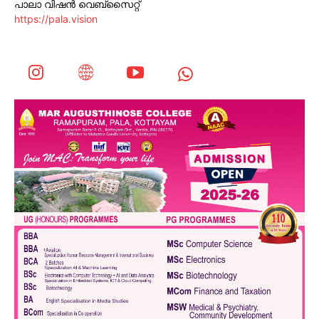
പാലാ വിഷൻ വെബ്സൈറ്റ്
https://pala.vision