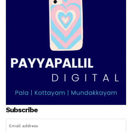
SUBSCRIBE NOW
PALA VISION
About
Contact us
Subscription Plans
My account
Grievance Redressal
Subscribe