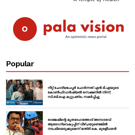
Popular
നീറ്റ് ചോദ്യപേപ്പർ ചോർന്നത് എൻ.ടി.എയുടെ
കോൺഫിഡൻഷ്യൽ സെക്ഷനിൽ നിന്ന്;
സി.ബി.ഐ കുറ്റപത്രം സമർപ്പിച്ചു
രാജേഷിന്റെ മൃതദേഹത്തോട് അനാദരവ്:
ആരോഗ്യവകുപ്പിന് വീഴ്ചയുണ്ടെങ്കിൽ
നടപടിയെടുക്കുമെന്ന് മന്ത്രി കെ. മുരളീധരൻ