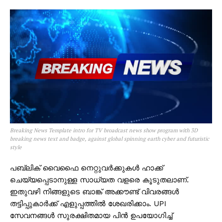
Breaking News Template intro for TV broadcast news show program with 3D
breaking news text and badge, against global spinning earth cyber and futuristic
style
പബ്ലിക് വൈഫൈ നെറ്റുവർക്കുകൾ ഹാക്ക്
ചെയ്യപ്പെടാനുള്ള സാധ്യത വളരെ കൂടുതലാണ്.
ഇതുവഴി നിങ്ങളുടെ ബാങ്ക് അക്കൗണ്ട് വിവരങ്ങൾ
തട്ടിപ്പുകാർക്ക് എളുപ്പത്തിൽ ശേഖരിക്കാം. UPI
സേവനങ്ങൾ സുരക്ഷിതമായ പിൻ ഉപയോഗിച്ച്