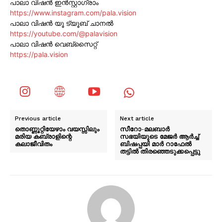
പാലാ വിഷൻ ഇൻസ്റ്റാഗ്രാം
https://www.instagram.com/pala.vision
പാലാ വിഷൻ യൂ ട്യൂബ് ചാനൽ
https://youtube.com/@palavision
പാലാ വിഷൻ വെബ്സൈറ്റ്
https://pala.vision
Previous article
Next article
തൊണ്ണൂറ്റിയേഴാം വയസ്സിലും
സീറോ-മലബാർ
മരിയ കബ്രാളിന്റെ
സഭയിയുടെ മേജർ ആർച്ച്
കലാജീവിതം
ബിഷപ്പയി മാർ റാഫേൽ
തട്ടിൽ തിരഞ്ഞെടുക്കപ്പെട്ടു