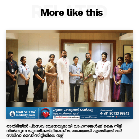
RELATED
More like this
രാത്രിയിൽ പ്രസവ വേദനയുമായി വാഹനങ്ങൾക്ക് കൈ നീട്ടി
നിൽക്കുന്ന യുവതിക്കരികിലേക്ക് മാലാഖയായി എത്തിയത് മാർ
സ്ലീവാ മെഡിസിറ്റിയിലെ നഴ്സ്