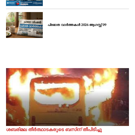
പ്രഭാത വാർത്തകൾ 2026 ആഗസ്റ്റ് 09
ശബരിമല തീർത്ഥാടകരുടെ ബസിന് തീപിടിച്ചു