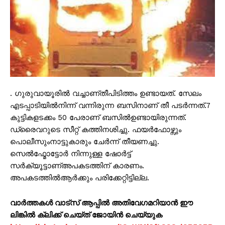
. ഗുരുവായൂരിൽ വച്ചാണ്തീപിടിത്തം ഉണ്ടായത്. സേലം
എടപ്പാടിയിൽനിന്ന് വന്നിരുന്ന ബസിനാണ് തീ പടർന്നത്.7
കുട്ടികളടക്കം 50 പേരാണ് ബസിൽഉണ്ടായിരുന്നത്.
ഡ്രൈവറുടെ സീറ്റ് കത്തിനശിച്ചു. ഫയർഫോഴ്സും
പൊലീസുംനാട്ടുകാരും ചേർന്ന് തീയണച്ചു.
സെൽഫ്മോട്ടോർ നിന്നുള്ള ഷോർട്ട്
സർക്യൂട്ടാണ്അപകടത്തിന് കാരണം.
അപകടത്തിൽആർക്കും പരിക്കേറ്റിട്ടില്ല.
വാർത്തകൾ വാട്സ് ആപ്പിൽ അതിവേഗമറിയാൻ ഈ
ലിങ്കിൽ ക്ലിക്ക് ചെയ്ത് ജോയിൻ ചെയ്യുക