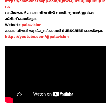
https://chat.whatsapp.com/IQxWMj8ftCQ3njOB5QBP
G5
വാർത്തകൾ പാലാ വിഷനിൽ വായിക്കുവാൻ ഇവിടെ
ക്ലിക്ക് ചെയ്യുക
Website
pala.vision
പാലാ വിഷൻ യൂ ട്യൂബ് ചാനൽ SUBSCRIBE ചെയ്യുക
https://youtube.com/@palavision