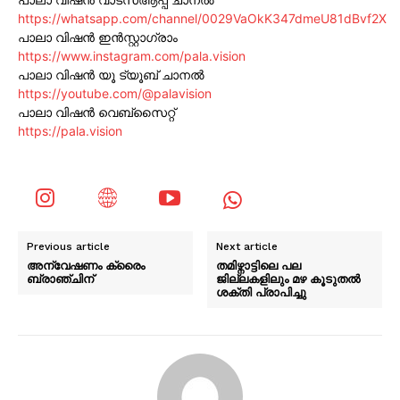
https://whatsapp.com/channel/0029VaOkK347dmeU81dBvf2X
പാലാ വിഷൻ ഇൻസ്റ്റാഗ്രാം
https://www.instagram.com/pala.vision
പാലാ വിഷൻ യൂ ട്യൂബ് ചാനൽ
https://youtube.com/@palavision
പാലാ വിഷൻ വെബ്സൈറ്റ്
https://pala.vision
Previous article
Next article
അന്വേഷണം ക്രൈം
തമിഴ്നാട്ടിലെ പല
ബ്രാഞ്ചിന്
ജില്ലകളിലും മഴ കൂടുതൽ
ശക്തി പ്രാപിച്ചു