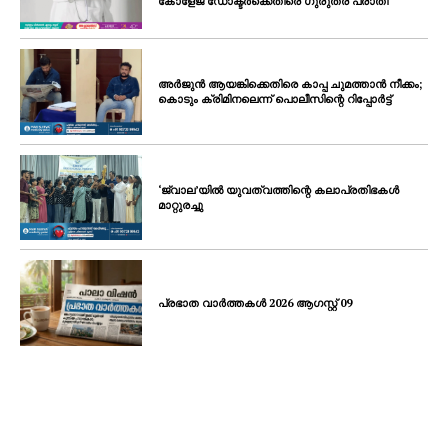
കോളേജ് ഡോക്ടർക്കെതിരെ ഗുരുതര പരാതി
അർജുൻ ആയങ്കിക്കെതിരെ കാപ്പ ചുമത്താൻ നീക്കം;
കൊടും ക്രിമിനലെന്ന് പൊലീസിന്റെ റിപ്പോർട്ട്
‘ജ്വാല’യിൽ യുവത്വത്തിന്റെ കലാപ്രതിഭകൾ
മാറ്റുരച്ചു
പ്രഭാത വാർത്തകൾ 2026 ആഗസ്റ്റ് 09