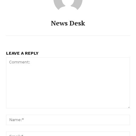
News Desk
LEAVE A REPLY
Comment:
Na
Ema