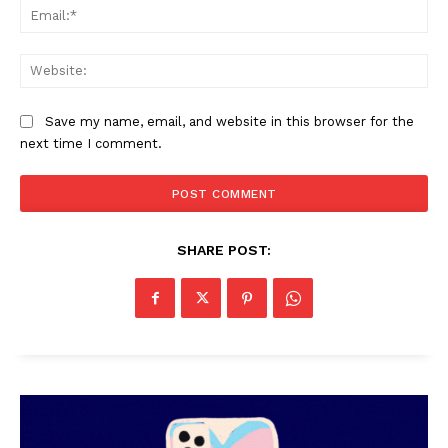
Ema
Web
Save my name, email, and website in this browser for the
next time I comment.
SHARE POST: