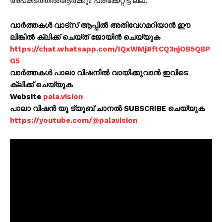
അപകടത്തിൽആർക്കും പരിക്കേറ്റിട്ടില്ല.
വാർത്തകൾ വാട്സ് ആപ്പിൽ അതിവേഗമറിയാൻ ഈ
ലിങ്കിൽ ക്ലിക്ക് ചെയ്ത് ജോയിൻ ചെയ്യുക
https://chat.whatsapp.com/IQxWMj8ftCQ3njOB5QBP
G5
വാർത്തകൾ പാലാ വിഷനിൽ വായിക്കുവാൻ ഇവിടെ
ക്ലിക്ക് ചെയ്യുക
Website
pala.vision
പാലാ വിഷൻ യൂ ട്യൂബ് ചാനൽ SUBSCRIBE ചെയ്യുക
https://youtube.com/@palavision