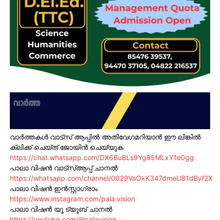
വാർത്തകൾ വാട്സ് ആപ്പിൽ അതിവേഗമറിയാൻ ഈ ലിങ്കിൽ
ക്ലിക്ക് ചെയ്ത് ജോയിൻ ചെയ്യുക
https://chat.whatsapp.com/DX6BuBLs9Yg85MLxY1e0gg
പാലാ വിഷൻ വാട്സ്ആപ്പ് ചാനൽ
https://whatsapp.com/channel/0029VaOkK347dmeU81dBvf2X
പാലാ വിഷൻ ഇൻസ്റ്റാഗ്രാം
https://www.instagram.com/pala.vision
പാലാ വിഷൻ യൂ ട്യൂബ് ചാനൽ
https://youtube.com/@palavision