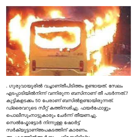
. ഗുരുവായൂരിൽ വച്ചാണ്തീപിടിത്തം ഉണ്ടായത്. സേലം
എടപ്പാടിയിൽനിന്ന് വന്നിരുന്ന ബസിനാണ് തീ പടർന്നത്.7
കുട്ടികളടക്കം 50 പേരാണ് ബസിൽഉണ്ടായിരുന്നത്.
ഡ്രൈവറുടെ സീറ്റ് കത്തിനശിച്ചു. ഫയർഫോഴ്സും
പൊലീസുംനാട്ടുകാരും ചേർന്ന് തീയണച്ചു.
സെൽഫ്മോട്ടോർ നിന്നുള്ള ഷോർട്ട്
സർക്യൂട്ടാണ്അപകടത്തിന് കാരണം.