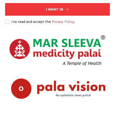
SUBSCRIBE NOW
I WANT IN
I've read and accept the
Privacy Policy
.
PALA VISION
About
Contact us
Subscription Plans
My account
Grievance Redressal