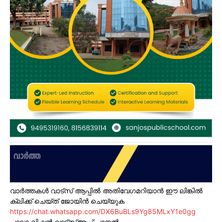
വാർത്തകൾ വാട്സ് ആപ്പിൽ അതിവേഗമറിയാൻ ഈ ലിങ്കിൽ
ക്ലിക്ക് ചെയ്ത് ജോയിൻ ചെയ്യുക
https://chat.whatsapp.com/DX6BuBLs9Yg85MLxY1e0gg
പാലാ വിഷൻ വാട്സ്ആപ്പ് ചാനൽ