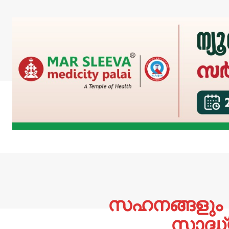
സഹനങ്ങളും ര
സാദ്ധ