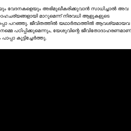
Subscription Plans
യും വേദനകളെയും അഭിമുഖീകരിക്കുവാൻ സാധിച്ചാൽ അവ
My account
സാഹചര്യങ്ങളായി മാറുമെന്ന് നിരവധി ആളുകളുടെ
്ന് പാപ്പാ പറഞ്ഞു. ജീവിതത്തിൽ യഥാർത്ഥത്തിൽ ആവശ്യമായവ
Grievance Redressal
മ്മെ പഠിപ്പിക്കുമെന്നും, യേശുവിന്റെ ജീവിതോദാഹരണമാണ
പ്പാ കൂട്ടിച്ചേർത്തു.
E NOW