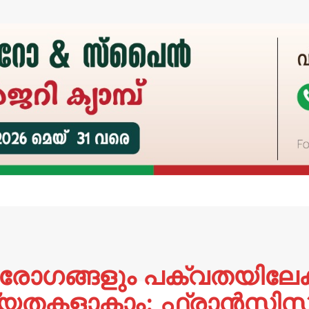
ോഗങ്ങളും പക്വതയിലേക്
്യതകളാകാം: ഫ്രാൻസിസ് 