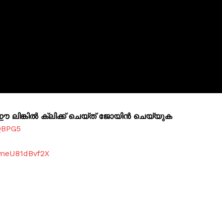
ലിങ്കിൽ ക്ലിക്ക് ചെയ്ത് ജോയിൻ ചെയ്യുക
QBPG5
dmeU81dBvf2X