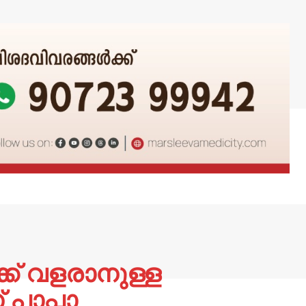
ക് വളരാനുള്ള
പാപ്പാ