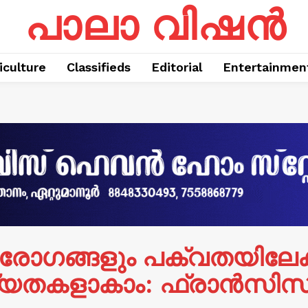
പാലാ വിഷൻ
iculture
Classifieds
Editorial
Entertainmen
ോഗങ്ങളും പക്വതയിലേക്
്യതകളാകാം: ഫ്രാൻസിസ് 