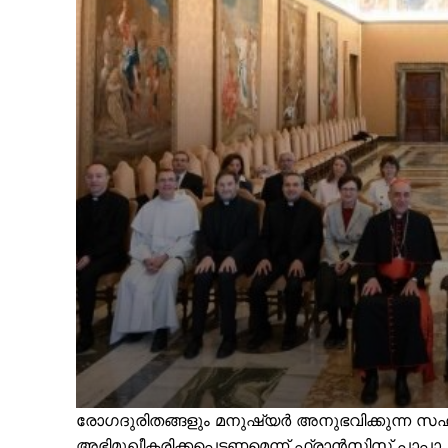
രോഗദുരിതങ്ങളും മനുഷ്യർ അനുഭവിക്കുന്ന സഹന
അഭിമുഖീകരിക്കപ്പെടണമെന്ന് ഫ്രാൻസിസ് പാപ്പ