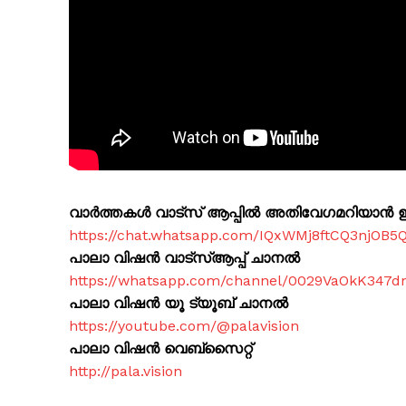
വാർത്തകൾ വാട്സ് ആപ്പിൽ അതിവേഗമറിയാൻ ഈ 
https://chat.whatsapp.com/IQxWMj8ftCQ3njOB5
പാലാ വിഷൻ വാട്സ്ആപ്പ് ചാനൽ
https://whatsapp.com/channel/0029VaOkK347
പാലാ വിഷൻ യൂ ട്യൂബ് ചാനൽ
https://youtube.com/@palavision
പാലാ വിഷൻ വെബ്സൈറ്റ്
http://pala.vision