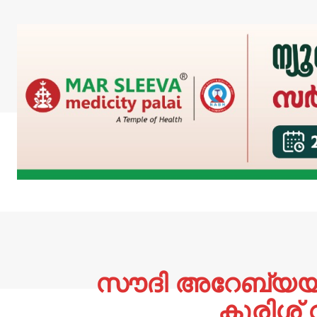
സൗദി അറേബ്യയിൽ
കുരിശ്