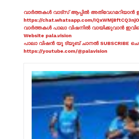
വാർത്തകൾ വാട്സ് ആപ്പിൽ അതിവേഗമറിയാൻ ഈ 
https://chat.whatsapp.com/IQxWMj8ftCQ3n
വാർത്തകൾ പാലാ വിഷനിൽ വായിക്കുവാൻ ഇവിടെ 
Website pala.vision
പാലാ വിഷൻ യൂ ട്യൂബ് ചാനൽ SUBSCRIBE ച
https://youtube.com/@palavision