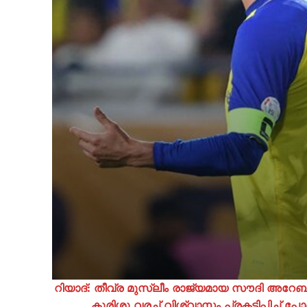
റിയാദ്: തീവ്ര മുസ്ലീം രാജ്യമായ സൗദി അറേബ
കുരിശു വരച്ച് വിശ്വാസം പ്രകടിപ്പിച്ച്