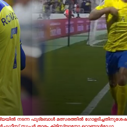
്യയിൽ നടന്ന ഫുട്ബോള്‍ മത്സരത്തില്‍ ഗോളടിച്ചതിനുശേ
 പോർച്ചുഗീസ് സൂപ്പർ താരം ക്രിസ്റ്റ്യാനോ റൊണാൾഡോ.