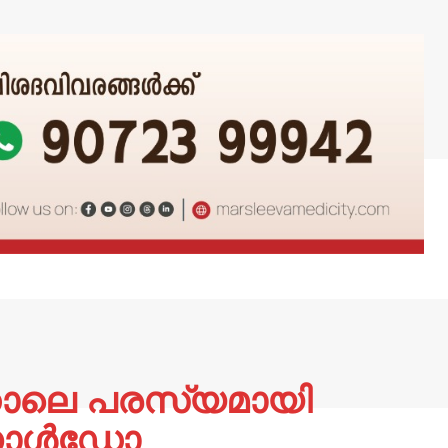
്നാലെ പരസ്യമായി
റൊണാൾഡോ