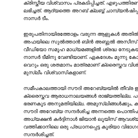
ക്രിസ്തീയ വിശ്വാസം പ്രകടിപ്പിച്ചത്. എഴുപത്
ലഭിച്ചത്. ആദ്യത്തെ അറബ് ക്ലബ്ബ് ചാമ്പ്യ
നാസർ ടീം.
ഇരുപതിനായിരത്തോളം വരുന്ന ആളുകൾ അതിൽ ഭൂ
SUBSCRIB
അഫയിലെ സുൽത്താൻ ബിൻ അബ്ദുൽ അസീസ് സ്റ്റേഡിയ
വീഡിയോ സമൂഹ മാധ്യമങ്ങളില്‍ ശ്രദ്ധ നേട
നാസർ ടീമിനു വേണ്ടിയാണ്. ഏകദേശം മൂന്നു ക
വെറും ഒരു ശതമാനം മാത്രമാണ് ക്രൈസ്തവ വിശ
മുസ്ലീം വിശ്വാസികളാണ്.
സമീപകാലത്തായി സൗദി അറേബ്യയിൽ തീവ്ര ഇസ്ലാമി
ക്രൈസ്തവ ആരാധനാലയങ്ങള്‍ രാജ്യത്തില്ല. പ
ഭരണകൂട അനുമതിയില്ല. അമുസ്ലിങ്ങൾക്കും, 
സൗദി അറേബ്യ സന്ദർശിച്ച അന്നത്തെ പൊന്ത
അധ്യക്ഷൻ കർദ്ദിനാൾ ജിയാൻ ലൂയിസ് ആവശ്യപ്പെട്
വത്തിക്കാനിലെ ഒരു പ്രധാനപ്പെട്ട കൂരിയാ വിഭ
സന്ദർശിച്ചത്.