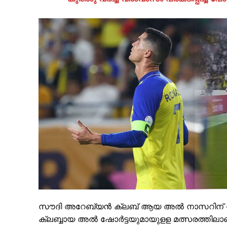
PALA V
സൗദി അറേബ്യൻ ക്ലബ് ആയ അൽ നാസറിന് വേണ്
ക്ലബ്ബായ അൽ ഷോർട്ടയുമായുളള മത്സരത്തിലാണ്