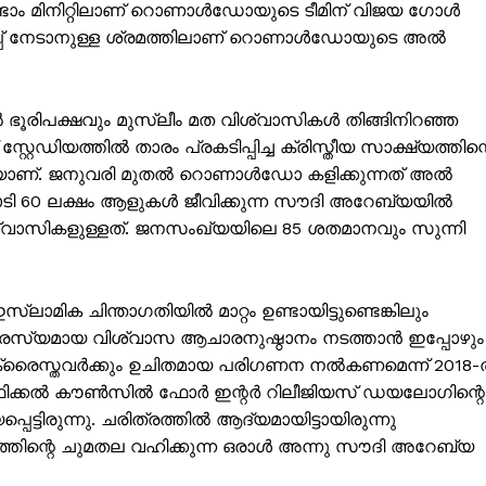
തിരണ്ടാം മിനിറ്റിലാണ് റൊണാൾഡോയുടെ ടീമിന് വിജയ ഗോൾ
Subscription Plans
ൻഷിപ്പ് നേടാനുള്ള ശ്രമത്തിലാണ് റൊണാൾഡോയുടെ അൽ
My account
Grievance Redressal
രിപക്ഷവും മുസ്ലീം മത വിശ്വാസികൾ തിങ്ങിനിറഞ്ഞ
E NOW
ത്തില്‍ താരം പ്രകടിപ്പിച്ച ക്രിസ്തീയ സാക്ഷ്യത്തിന്റ
ുകയാണ്. ജനുവരി മുതൽ റൊണാൾഡോ കളിക്കുന്നത് അൽ
ോടി 60 ലക്ഷം ആളുകൾ ജീവിക്കുന്ന സൗദി അറേബ്യയിൽ
്വാസികളുള്ളത്. ജനസംഖ്യയിലെ 85 ശതമാനവും സുന്നി
ക ചിന്താഗതിയില്‍ മാറ്റം ഉണ്ടായിട്ടുണ്ടെങ്കിലും
രസ്യമായ വിശ്വാസ ആചാരനുഷ്ഠാനം നടത്താന്‍ ഇപ്പോഴും
ക്രൈസ്തവർക്കും ഉചിതമായ പരിഗണന നൽകണമെന്ന് 2018-ല
ിഫിക്കൽ കൗൺസിൽ ഫോർ ഇന്റർ റിലീജിയസ് ഡയലോഗിന്റെ
ടിരുന്നു. ചരിത്രത്തില്‍ ആദ്യമായിട്ടായിരുന്നു
ാഗത്തിന്റെ ചുമതല വഹിക്കുന്ന ഒരാൾ അന്നു സൗദി അറേബ്യ