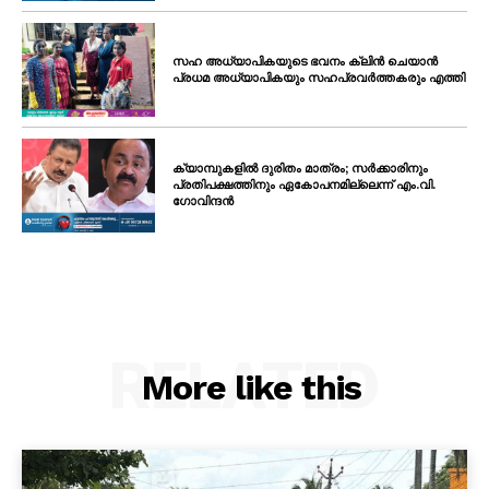
സഹ അധ്യാപികയുടെ ഭവനം ക്ലിൻ ചെയാൻ
പ്രധമ അധ്യാപികയും സഹപ്രവർത്തകരും എത്തി
ക്യാമ്പുകളിൽ ദുരിതം മാത്രം; സർക്കാരിനും
പ്രതിപക്ഷത്തിനും ഏകോപനമില്ലെന്ന് എം.വി.
ഗോവിന്ദൻ
RELATED
More like this