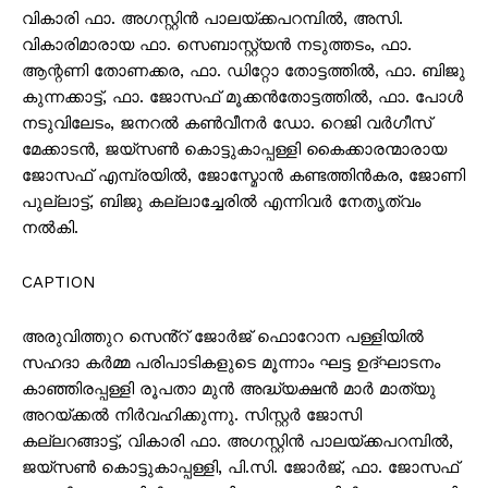
വികാരി ഫാ. അഗസ്റ്റിൻ പാലയ്ക്കപറമ്പിൽ, അസി.
വികാരിമാരായ ഫാ. സെബാസ്റ്റ്യൻ നടുത്തടം, ഫാ.
ആന്റണി തോണക്കര, ഫാ. ഡിറ്റോ തോട്ടത്തിൽ, ഫാ. ബിജു
കുന്നക്കാട്ട്, ഫാ. ജോസഫ് മൂക്കൻതോട്ടത്തിൽ, ഫാ. പോൾ
നടുവിലേടം, ജനറൽ കൺവീനർ ഡോ. റെജി വർഗീസ്
മേക്കാടൻ, ജയ്സൺ കൊട്ടുകാപ്പള്ളി കൈക്കാരന്മാരായ
ജോസഫ് എമ്പ്രയിൽ, ജോസ്മോൻ കണ്ടത്തിൻകര, ജോണി
പുല്ലാട്ട്, ബിജു കല്ലാച്ചേരിൽ എന്നിവർ നേതൃത്വം
നൽകി.
CAPTION
അരുവിത്തുറ സെൻ്റ് ജോർജ് ഫൊറോന പള്ളിയിൽ
സഹദാ കർമ്മ പരിപാടികളുടെ മൂന്നാം ഘട്ട ഉദ്ഘാടനം
കാഞ്ഞിരപ്പള്ളി രൂപതാ മുൻ അദ്ധ്യക്ഷൻ മാർ മാത്യു
അറയ്ക്കൽ നിർവഹിക്കുന്നു. സിസ്റ്റർ ജോസി
കല്ലറങ്ങാട്ട്, വികാരി ഫാ. അഗസ്റ്റിൻ പാലയ്ക്കപറമ്പിൽ,
ജയ്സൺ കൊട്ടുകാപ്പള്ളി, പി.സി. ജോർജ്, ഫാ. ജോസഫ്