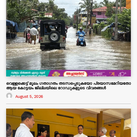
വെള്ളക്കെട്ട് മൂലം ഗതാഗതം തടസപ്പെടുകയോ പ്രയാസമേറിയതോ
ആയ കോട്ടയം ജില്ലയിലെ റോഡുകളുടെ വിവരങ്ങൾ
August 5, 2026