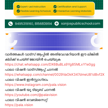
വാർത്തകൾ വാട്സ് ആപ്പിൽ അതിവേഗമറിയാൻ ഈ ലിങ്കിൽ
ക്ലിക്ക് ചെയ്ത് ജോയിൻ ചെയ്യുക
https://chat.whatsapp.com/DX6BuBLs9Yg85MLxY1e0gg
പാലാ വിഷൻ വാട്സ്ആപ്പ് ചാനൽ
https://whatsapp.com/channel/0029VaOkK347dmeU81dBvf2X
പാലാ വിഷൻ ഇൻസ്റ്റാഗ്രാം
https://www.instagram.com/pala.vision
പാലാ വിഷൻ യൂ ട്യൂബ് ചാനൽ
https://youtube.com/@palavision
പാലാ വിഷൻ വെബ്സൈറ്റ്
https://pala.vision