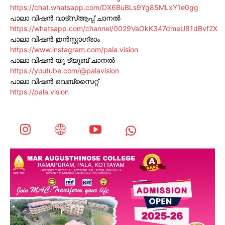
https://chat.whatsapp.com/DX6BuBLs9Yg85MLxY1e0gg
പാലാ വിഷൻ വാട്സ്ആപ്പ് ചാനൽ
https://whatsapp.com/channel/0029VaOkK347dmeU81dBvf2X
പാലാ വിഷൻ ഇൻസ്റ്റാഗ്രാം
https://www.instagram.com/pala.vision
പാലാ വിഷൻ യൂ ട്യൂബ് ചാനൽ
https://youtube.com/@palavision
പാലാ വിഷൻ വെബ്സൈറ്റ്
https://pala.vision