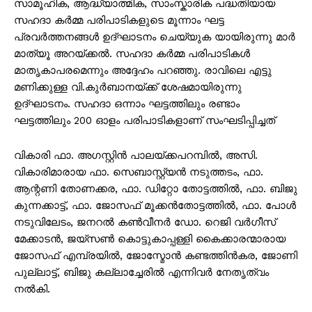
സാമൂഹിക, ആദ്ധ്യാത്മിക, സാംസ്കാരിക പദ്ധതിയായ
സഹദാ കർമ്മ പരിപാടികളുടെ മൂന്നാം ഘട്ട
പ്രവർത്തനങ്ങൾ ഉദ്ഘാടനം ചെയ്യുക യായിരുന്നു മാർ
മാത്യൂ അറയ്ക്കൽ. സഹദാ കർമ്മ പരിപാടികൾ
മാതൃകാപരമെന്നും അദ്ദേഹം പറഞ്ഞു. രാവിലെ എട്ടു
മണിക്കുള്ള വി.കുർബാനയ്ക്ക് ശേഷമായിരുന്നു
ഉദ്ഘാടനം. സഹദാ ഒന്നാം ഘട്ടത്തിലും രണ്ടാം
ഘട്ടത്തിലും 200 ഓളം പരിപാടികളാണ് സംഘടിപ്പിച്ചത്
വികാരി ഫാ. അഗസ്റ്റിൻ പാലയ്ക്കപറമ്പിൽ, അസി.
വികാരിമാരായ ഫാ. സെബാസ്റ്റ്യൻ നടുത്തടം, ഫാ.
ആന്റണി തോണക്കര, ഫാ. ഡിറ്റോ തോട്ടത്തിൽ, ഫാ. ബിജു
കുന്നക്കാട്ട്, ഫാ. ജോസഫ് മൂക്കൻതോട്ടത്തിൽ, ഫാ. പോൾ
നടുവിലേടം, ജനറൽ കൺവീനർ ഡോ. റെജി വർഗീസ്
മേക്കാടൻ, ജയ്സൺ കൊട്ടുകാപ്പള്ളി കൈക്കാരന്മാരായ
ജോസഫ് എമ്പ്രയിൽ, ജോസ്മോൻ കണ്ടത്തിൻകര, ജോണി
പുല്ലാട്ട്, ബിജു കല്ലാച്ചേരിൽ എന്നിവർ നേതൃത്വം
നൽകി.