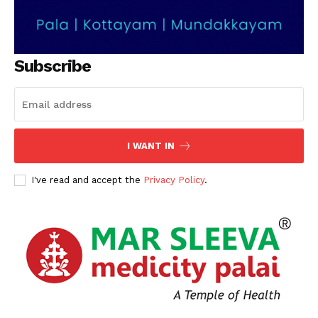
SUBSCRIBE NOW
Subscribe
PALA VISION
About
Contact us
I WANT IN
Subscription Plans
My account
I've read and accept the
Privacy Policy
.
Grievance Redressal