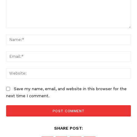
Comment:
Na
Ema
Web
Save my name, email, and website in this browser for the
next time I comment.
SHARE POST: