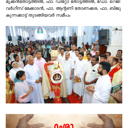
മൂക്കൻതോട്ടത്തിൽ, ഫാ. ഡിറ്റോ തോട്ടത്തിൽ, ഡോ. റെജി
വർഗീസ് മേക്കാടൻ, ഫാ. ആന്റണി തോണക്കര, ഫാ. ബിജു
കുന്നക്കാട്ട് തുടങ്ങിയവർ സമീപം