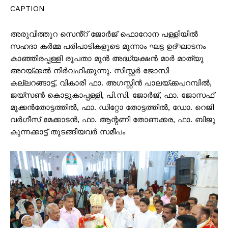
CAPTION
അരുവിത്തുറ സെൻ്റ് ജോർജ് ഫൊറോന പള്ളിയിൽ
സഹദാ കർമ്മ പരിപാടികളുടെ മൂന്നാം ഘട്ട ഉദ്ഘാടനം
കാഞ്ഞിരപ്പള്ളി രൂപതാ മുൻ അദ്ധ്യക്ഷൻ മാർ മാത്യു
അറയ്ക്കൽ നിർവഹിക്കുന്നു. സിസ്റ്റർ ജോസി
കല്ലറങ്ങാട്ട്, വികാരി ഫാ. അഗസ്റ്റിൻ പാലയ്ക്കപറമ്പിൽ,
ജയ്സൺ കൊട്ടുകാപ്പള്ളി, പി.സി. ജോർജ്, ഫാ. ജോസഫ്
മൂക്കൻതോട്ടത്തിൽ, ഫാ. ഡിറ്റോ തോട്ടത്തിൽ, ഡോ. റെജി
വർഗീസ് മേക്കാടൻ, ഫാ. ആന്റണി തോണക്കര, ഫാ. ബിജു
കുന്നക്കാട്ട് തുടങ്ങിയവർ സമീപം