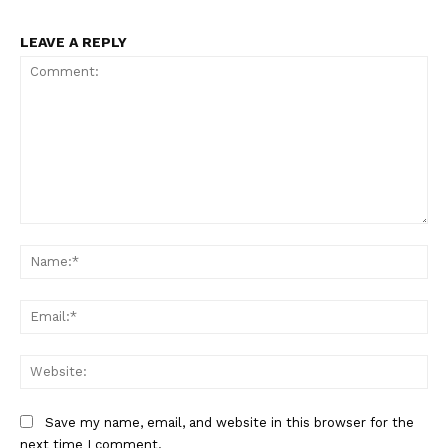
LEAVE A REPLY
Comment:
Na
Ema
Web
Save my name, email, and website in this browser for the
next time I comment.