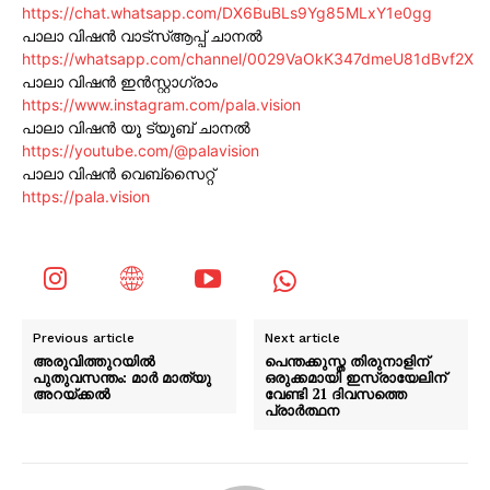
https://chat.whatsapp.com/DX6BuBLs9Yg85MLxY1e0gg
പാലാ വിഷൻ വാട്സ്ആപ്പ് ചാനൽ
https://whatsapp.com/channel/0029VaOkK347dmeU81dBvf2X
പാലാ വിഷൻ ഇൻസ്റ്റാഗ്രാം
https://www.instagram.com/pala.vision
പാലാ വിഷൻ യൂ ട്യൂബ് ചാനൽ
https://youtube.com/@palavision
പാലാ വിഷൻ വെബ്സൈറ്റ്
https://pala.vision
Previous article
Next article
അരുവിത്തുറയിൽ
പെന്തക്കുസ്ത തിരുനാളിന്
പുതുവസന്തം: മാർ മാത്യു
ഒരുക്കമായി ഇസ്രായേലിന്
അറയ്ക്കൽ
വേണ്ടി 21 ദിവസത്തെ
പ്രാർത്ഥന