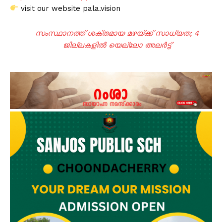
visit our website pala.vision
സംസ്ഥാനത്ത് ശക്തമായ മഴയ്ക്ക് സാധ്യത; 4
ജില്ലകളിൽ യെല്ലോ അലർട്ട്