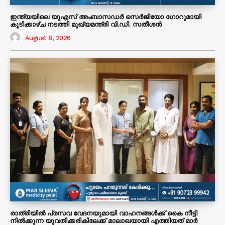
ഇന്ത്യയിലെ യുഎസ് അംബാസഡർ സെർജിയോ ഗോറുമായി
കൂടിക്കാഴ്ച നടത്തി മുഖ്യമന്ത്രി വി.ഡി. സതീശൻ
August 8, 2026
രാത്രിയിൽ പ്രസവ വേദനയുമായി വാഹനങ്ങൾക്ക് കൈ നീട്ടി
നിൽക്കുന്ന യുവതിക്കരികിലേക്ക് മാലാഖയായി എത്തിയത് മാർ