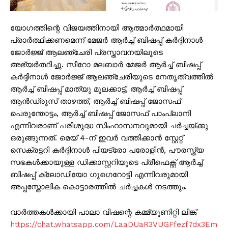
യോഗത്തിന്റെ വിജയത്തിനായി ആത്മാർത്ഥമായി
പ്രാർത്ഥിക്കണമെന്ന് മേജര്‍ ആര്‍ച്ച് ബിഷപ്പ് കര്‍ദ്ദിനാള്‍
ജോര്‍ജ്ജ് ആലഞ്ചേരി പ്രസ്താവനയിലൂടെ
അഭ്യര്‍ത്ഥിച്ചു. സീറോ മലബാര്‍ മേജര്‍ ആര്‍ച്ച് ബിഷപ്പ്
കര്‍ദ്ദിനാള്‍ ജോര്‍ജ്ജ് ആലഞ്ചേരിയുടെ നേതൃത്വത്തില്‍
ആർച്ച് ബിഷപ്പ് മാത്യു മൂലക്കാട്ട്, ആർച്ച് ബിഷപ്പ്
ആൻഡ്രൂസ് താഴത്ത്, ആർച്ച് ബിഷപ്പ് ജോസഫ്
പെരുന്തോട്ടം, ആർച്ച് ബിഷപ്പ് ജോസഫ് പാംപ്ലാനി
എന്നിവരാണ് പരിശുദ്ധ സിംഹാസനവുമായി ചര്‍ച്ചയ്ക്കു
ഒരുങ്ങുന്നത്. മെയ് 4-ന് ഇവര്‍ വത്തിക്കാന്‍ സ്റ്റേറ്റ്
സെക്രട്ടറി കർദ്ദിനാൾ പിയട്രോ പരോളിൻ, പൗരസ്ത്യ
സഭകൾക്കായുള്ള ഡിക്കാസ്റ്ററിയുടെ പ്രീഫെക്റ്റ് ആർച്ച്
ബിഷപ്പ് ക്ലോഡിയോ ഗുഗെറോട്ടി എന്നിവരുമായി
അപ്പസ്തോലിക കൊട്ടാരത്തിൽ ചര്‍ച്ചകള്‍ നടത്തും.
വാർത്തകൾക്കായി പാലാ വിഷന്റെ കമ്മ്യൂണിറ്റി ലിങ്ക്
https://chat.whatsapp.com/LaaDUaR3VUGFfezf7dx3Em