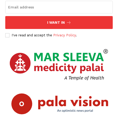
SUBSCRIBE NOW
I WANT IN
PALA VISION
I've read and accept the
Privacy Policy
.
About
Contact us
Subscription Plans
My account
Grievance Redressal