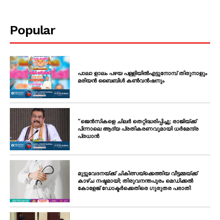
Popular
പാലാ ളാലം പഴയ പള്ളിയിൽഎട്ടുനോമ്പ് തിരുനാളും
മരിയൻ ബൈബിൾ കൺവൻഷനും
“ജെൻസികളെ ചിലർ തെറ്റിദ്ധരിപ്പിച്ചു; രാജിയ്ക്ക്
പിന്നാലെ ആദ്യ പ്രതികരണവുമായി ധർമേന്ദ്ര
പ്രധാൻ
മുട്ടുവേദനയ്ക്ക് ചികിത്സയ്‌ക്കെത്തിയ വീട്ടമ്മയ്ക്ക്
കാഴ്ച നഷ്ടമായി; തിരുവനന്തപുരം മെഡിക്കൽ
കോളേജ് ഡോക്ടർക്കെതിരെ ഗുരുതര പരാതി