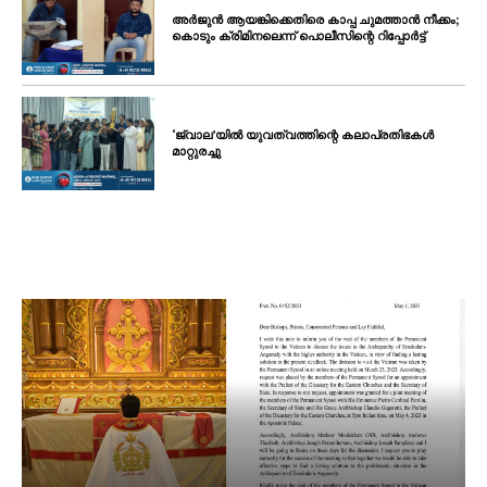
അർജുൻ ആയങ്കിക്കെതിരെ കാപ്പ ചുമത്താൻ നീക്കം;
കൊടും ക്രിമിനലെന്ന് പൊലീസിന്റെ റിപ്പോർട്ട്
‘ജ്വാല’യിൽ യുവത്വത്തിന്റെ കലാപ്രതിഭകൾ
മാറ്റുരച്ചു