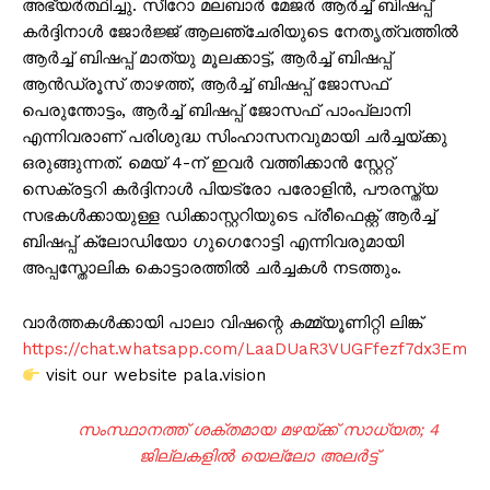
അഭ്യര്‍ത്ഥിച്ചു. സീറോ മലബാര്‍ മേജര്‍ ആര്‍ച്ച് ബിഷപ്പ്
കര്‍ദ്ദിനാള്‍ ജോര്‍ജ്ജ് ആലഞ്ചേരിയുടെ നേതൃത്വത്തില്‍
ആർച്ച് ബിഷപ്പ് മാത്യു മൂലക്കാട്ട്, ആർച്ച് ബിഷപ്പ്
ആൻഡ്രൂസ് താഴത്ത്, ആർച്ച് ബിഷപ്പ് ജോസഫ്
പെരുന്തോട്ടം, ആർച്ച് ബിഷപ്പ് ജോസഫ് പാംപ്ലാനി
എന്നിവരാണ് പരിശുദ്ധ സിംഹാസനവുമായി ചര്‍ച്ചയ്ക്കു
ഒരുങ്ങുന്നത്. മെയ് 4-ന് ഇവര്‍ വത്തിക്കാന്‍ സ്റ്റേറ്റ്
സെക്രട്ടറി കർദ്ദിനാൾ പിയട്രോ പരോളിൻ, പൗരസ്ത്യ
സഭകൾക്കായുള്ള ഡിക്കാസ്റ്ററിയുടെ പ്രീഫെക്റ്റ് ആർച്ച്
ബിഷപ്പ് ക്ലോഡിയോ ഗുഗെറോട്ടി എന്നിവരുമായി
അപ്പസ്തോലിക കൊട്ടാരത്തിൽ ചര്‍ച്ചകള്‍ നടത്തും.
വാർത്തകൾക്കായി പാലാ വിഷന്റെ കമ്മ്യൂണിറ്റി ലിങ്ക്
https://chat.whatsapp.com/LaaDUaR3VUGFfezf7dx3Em
visit our website pala.vision
സംസ്ഥാനത്ത് ശക്തമായ മഴയ്ക്ക് സാധ്യത; 4
ജില്ലകളിൽ യെല്ലോ അലർട്ട്