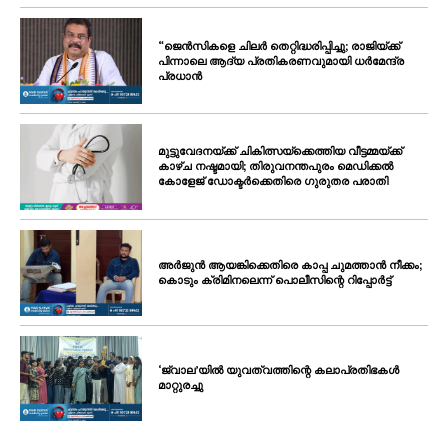
“ജെൻസികളെ ചിലർ തെറ്റിദ്ധരിപ്പിച്ചു; രാജിയ്ക്ക്
പിന്നാലെ ആദ്യ പ്രതികരണവുമായി ധർമേന്ദ്ര
പ്രധാൻ
മുട്ടുവേദനയ്ക്ക് ചികിത്സയ്‌ക്കെത്തിയ വീട്ടമ്മയ്ക്ക്
കാഴ്ച നഷ്ടമായി; തിരുവനന്തപുരം മെഡിക്കൽ
കോളേജ് ഡോക്ടർക്കെതിരെ ഗുരുതര പരാതി
അർജുൻ ആയങ്കിക്കെതിരെ കാപ്പ ചുമത്താൻ നീക്കം;
കൊടും ക്രിമിനലെന്ന് പൊലീസിന്റെ റിപ്പോർട്ട്
‘ജ്വാല’യിൽ യുവത്വത്തിന്റെ കലാപ്രതിഭകൾ
മാറ്റുരച്ചു