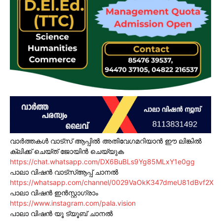
വാർത്തകൾ വാട്സ് ആപ്പിൽ അതിവേഗമറിയാൻ ഈ ലിങ്കിൽ
ക്ലിക്ക് ചെയ്ത് ജോയിൻ ചെയ്യുക
https://chat.whatsapp.com/DX6BuBLs9Yg85MLxY1e0gg
പാലാ വിഷൻ വാട്സ്ആപ്പ് ചാനൽ
https://whatsapp.com/channel/0029VaOkK347dmeU81dBvf2X
പാലാ വിഷൻ ഇൻസ്റ്റാഗ്രാം
https://www.instagram.com/pala.vision
പാലാ വിഷൻ യൂ ട്യൂബ് ചാനൽ