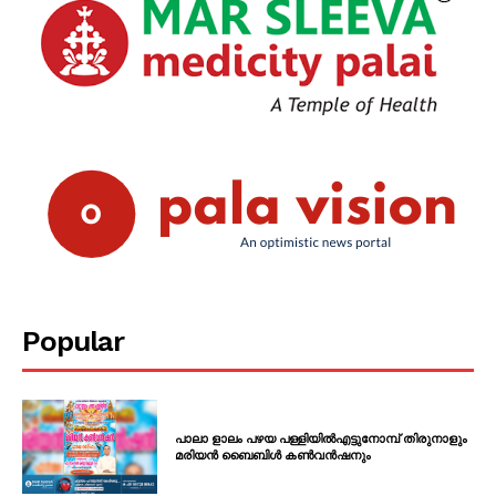
Popular
പാലാ ളാലം പഴയ പള്ളിയിൽഎട്ടുനോമ്പ് തിരുനാളും
മരിയൻ ബൈബിൾ കൺവൻഷനും