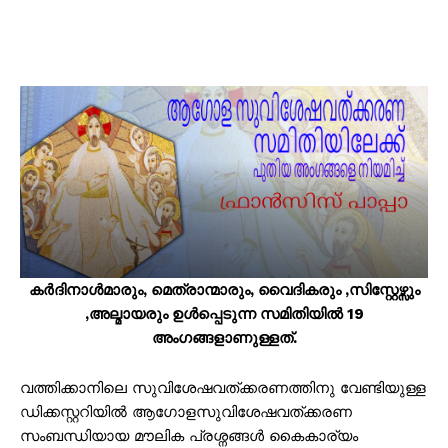
കർദിനാൾമാരും, മെത്രാന്മാരും, വൈദികരും ,സിസ്റ്റേഴ്സും
,അല്മായരും ഉൾപ്പെടുന്ന സമിതിയിൽ 19
അംഗങ്ങളാണുള്ളത്.
വത്തിക്കാനിലെ സുവിശേഷവത്ക്കരണത്തിനു വേണ്ടിയുള്ള
ഡിക്കസ്റ്ററിയിൽ ആഗോളസുവിശേഷവത്ക്കരണ
സംബന്ധിയായ മൗലിക പ്രശ്നങ്ങൾ കൈകാര്യം