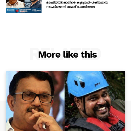
മാഫിയയ്ക്കെതിരെ കൂടുതൽ ശക്തമായ
നടപടിയെന്ന് രമേശ് ചെന്നിത്തല
RELATED
More like this