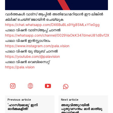
വാർത്തകൾ വാട്സ് ആപ്പിൽ അതിവേഗമറിയാൻ ഈ ലിങ്കിൽ
ക്ലിക്ക് ചെയ്ത് ജോയിൻ ചെയ്യുക
https://chat.whatsapp.com/DX6BuBLs9Yg85MLxY1e0gg
പാലാ വിഷൻ വാട്സ്ആപ്പ് ചാനൽ
https://whatsapp.com/channel/0029VaOkK347dmeU81dBvf2X
പാലാ വിഷൻ ഇൻസ്റ്റാഗ്രാം
https://www.instagram.com/pala.vision
പാലാ വിഷൻ യൂ ട്യൂബ് ചാനൽ
https://youtube.com/@palavision
പാലാ വിഷൻ വെബ്സൈറ്റ്
https://pala.vision
Previous article
Next article
‘ഹാസ്യമാമു’ ഇനി
അരുവിത്തുറയിൽ
ഓർമ്മകളിൽ!
പുതുവസന്തം: മാർ മാത്യു
അറയ്ക്കൽ