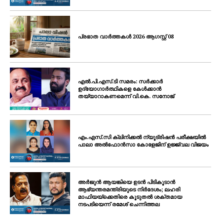
പ്രഭാത വാർത്തകൾ 2026 ആഗസ്റ്റ് 08
എൽ.പി.എസ്.ടി സമരം: സർക്കാർ
ഉദ്യോഗാർത്ഥികളെ കേൾക്കാൻ
തയ്യാറാകണമെന്ന് വി.കെ. സനോജ്
എം.എസ്.സി ക്ലിനിക്കൽ ന്യൂട്രിഷൻ പരീക്ഷയിൽ
പാലാ അൽഫോൻസാ കോളേജിന് ഉജ്ജ്വല വിജയം
അർജുൻ ആയങ്കിയെ ഉടൻ പിടികൂടാൻ
ആഭ്യന്തരമന്ത്രിയുടെ നിർദേശം; ലഹരി
മാഫിയയ്ക്കെതിരെ കൂടുതൽ ശക്തമായ
നടപടിയെന്ന് രമേശ് ചെന്നിത്തല