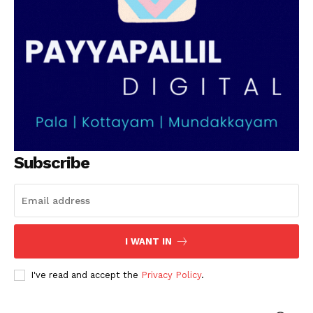
SUBSCRIBE NOW
PALA VISION
About
Contact us
Subscription Plans
Subscribe
My account
Grievance Redressal
I WANT IN
I've read and accept the
Privacy Policy
.