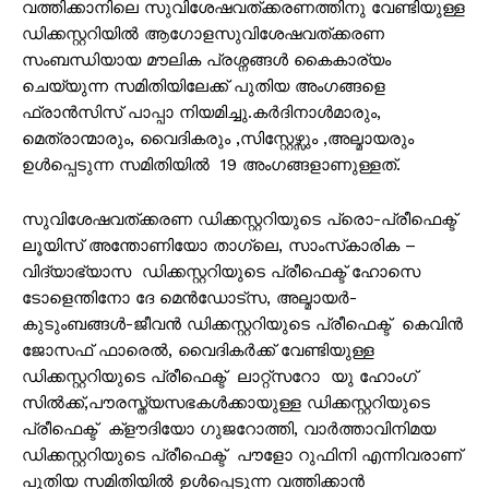
വത്തിക്കാനിലെ സുവിശേഷവത്ക്കരണത്തിനു വേണ്ടിയുള്ള
ഡിക്കസ്റ്ററിയിൽ ആഗോളസുവിശേഷവത്ക്കരണ
സംബന്ധിയായ മൗലിക പ്രശ്നങ്ങൾ കൈകാര്യം
ചെയ്യുന്ന സമിതിയിലേക്ക് പുതിയ അംഗങ്ങളെ
ഫ്രാൻസിസ് പാപ്പാ നിയമിച്ചു.കർദിനാൾമാരും,
മെത്രാന്മാരും, വൈദികരും ,സിസ്റ്റേഴ്സും ,അല്മായരും
ഉൾപ്പെടുന്ന സമിതിയിൽ 19 അംഗങ്ങളാണുള്ളത്.
സുവിശേഷവത്ക്കരണ ഡിക്കസ്റ്ററിയുടെ പ്രൊ-പ്രീഫെക്ട്
ലൂയിസ് അന്തോണിയോ താഗ്ലെ, സാംസ്‌കാരിക –
വിദ്യാഭ്യാസ ഡിക്കസ്റ്ററിയുടെ പ്രീഫെക്ട് ഹോസെ
ടോളെന്തിനോ ദേ മെൻഡോട്സ, അല്മായർ-
കുടുംബങ്ങൾ-ജീവൻ ഡിക്കസ്റ്ററിയുടെ പ്രീഫെക്ട് കെവിൻ
ജോസഫ് ഫാരെൽ, വൈദികർക്ക് വേണ്ടിയുള്ള
ഡിക്കസ്റ്ററിയുടെ പ്രീഫെക്ട് ലാറ്റ്സറോ യു ഹോംഗ്
സിൽക്ക്,പൗരസ്ത്യസഭകൾക്കായുള്ള ഡിക്കസ്റ്ററിയുടെ
പ്രീഫെക്ട് ക്‌ളൗദിയോ ഗുജറോത്തി, വാർത്താവിനിമയ
ഡിക്കസ്റ്ററിയുടെ പ്രീഫെക്ട് പൗളോ റുഫിനി എന്നിവരാണ്
പുതിയ സമിതിയിൽ ഉൾപ്പെടുന്ന വത്തിക്കാൻ