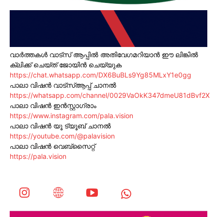
വാർത്തകൾ വാട്സ് ആപ്പിൽ അതിവേഗമറിയാൻ ഈ ലിങ്കിൽ
ക്ലിക്ക് ചെയ്ത് ജോയിൻ ചെയ്യുക
https://chat.whatsapp.com/DX6BuBLs9Yg85MLxY1e0gg
പാലാ വിഷൻ വാട്സ്ആപ്പ് ചാനൽ
https://whatsapp.com/channel/0029VaOkK347dmeU81dBvf2X
പാലാ വിഷൻ ഇൻസ്റ്റാഗ്രാം
https://www.instagram.com/pala.vision
പാലാ വിഷൻ യൂ ട്യൂബ് ചാനൽ
https://youtube.com/@palavision
പാലാ വിഷൻ വെബ്സൈറ്റ്
https://pala.vision