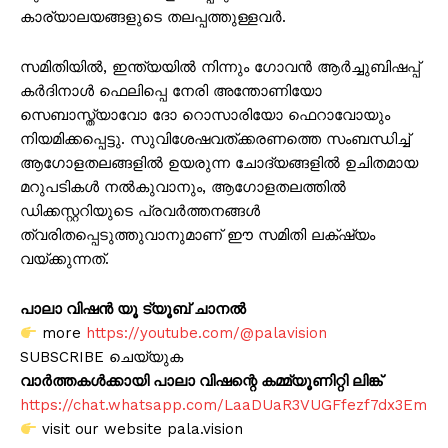
കാര്യാലയങ്ങളുടെ തലപ്പത്തുള്ളവർ.
സമിതിയിൽ, ഇന്ത്യയിൽ നിന്നും ഗോവൻ ആർച്ചുബിഷപ്പ്
കർദിനാൾ ഫെലിപ്പെ നേരി അന്തോണിയോ
സെബാസ്ത്യാവോ ദോ റൊസാരിയോ ഫെറാവോയും
നിയമിക്കപ്പെട്ടു. സുവിശേഷവത്ക്കരണത്തെ സംബന്ധിച്ച്
ആഗോളതലങ്ങളിൽ ഉയരുന്ന ചോദ്യങ്ങളിൽ ഉചിതമായ
മറുപടികൾ നൽകുവാനും, ആഗോളതലത്തിൽ
ഡിക്കസ്റ്ററിയുടെ പ്രവർത്തനങ്ങൾ
ത്വരിതപ്പെടുത്തുവാനുമാണ് ഈ സമിതി ലക്‌ഷ്യം
വയ്ക്കുന്നത്.
പാലാ വിഷൻ യൂ ട്യൂബ് ചാനൽ
more
https://youtube.com/@palavision
SUBSCRIBE ചെയ്യുക
വാർത്തകൾക്കായി പാലാ വിഷന്റെ കമ്മ്യൂണിറ്റി ലിങ്ക്
https://chat.whatsapp.com/LaaDUaR3VUGFfezf7dx3Em
visit our website pala.vision