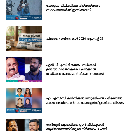
കോട്ടയം ജില്ലയിലെ വിദ്യാഭ്യാസ
സ്ഥാപനങ്ങൾക്ക് ഇന്ന് അവധി
പ്രഭാത വാർത്തകൾ 2026 ആഗസ്റ്റ് 08
എൽ.പി.എസ്.ടി സമരം: സർക്കാർ
ഉദ്യോഗാർത്ഥികളെ കേൾക്കാൻ
തയ്യാറാകണമെന്ന് വി.കെ. സനോജ്
എം.എസ്.സി ക്ലിനിക്കൽ ന്യൂട്രിഷൻ പരീക്ഷയിൽ
പാലാ അൽഫോൻസാ കോളേജിന് ഉജ്ജ്വല വിജയം
അർജുൻ ആയങ്കിയെ ഉടൻ പിടികൂടാൻ
ആഭ്യന്തരമന്ത്രിയുടെ നിർദേശം; ലഹരി