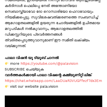
സമിതിയിൽ, ഇന്ത്യയിൽ നിന്നും ഗോവൻ ആർച്ചുബിഷപ്പ്
കർദിനാൾ ഫെലിപ്പെ നേരി അന്തോണിയോ
സെബാസ്ത്യാവോ ദോ റൊസാരിയോ ഫെറാവോയും
നിയമിക്കപ്പെട്ടു. സുവിശേഷവത്ക്കരണത്തെ സംബന്ധിച്ച്
ആഗോളതലങ്ങളിൽ ഉയരുന്ന ചോദ്യങ്ങളിൽ ഉചിതമായ
മറുപടികൾ നൽകുവാനും, ആഗോളതലത്തിൽ
ഡിക്കസ്റ്ററിയുടെ പ്രവർത്തനങ്ങൾ
ത്വരിതപ്പെടുത്തുവാനുമാണ് ഈ സമിതി ലക്‌ഷ്യം
വയ്ക്കുന്നത്.
പാലാ വിഷൻ യൂ ട്യൂബ് ചാനൽ
more
https://youtube.com/@palavision
SUBSCRIBE ചെയ്യുക
വാർത്തകൾക്കായി പാലാ വിഷന്റെ കമ്മ്യൂണിറ്റി ലിങ്ക്
https://chat.whatsapp.com/LaaDUaR3VUGFfezf7dx3Em
visit our website pala.vision