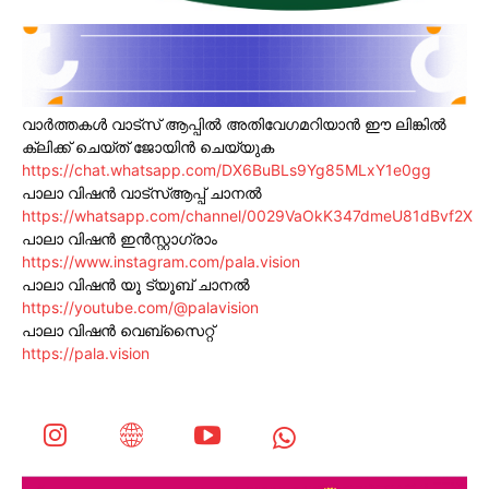
വാർത്തകൾ വാട്സ് ആപ്പിൽ അതിവേഗമറിയാൻ ഈ ലിങ്കിൽ
ക്ലിക്ക് ചെയ്ത് ജോയിൻ ചെയ്യുക
https://chat.whatsapp.com/DX6BuBLs9Yg85MLxY1e0gg
പാലാ വിഷൻ വാട്സ്ആപ്പ് ചാനൽ
https://whatsapp.com/channel/0029VaOkK347dmeU81dBvf2X
പാലാ വിഷൻ ഇൻസ്റ്റാഗ്രാം
https://www.instagram.com/pala.vision
പാലാ വിഷൻ യൂ ട്യൂബ് ചാനൽ
https://youtube.com/@palavision
പാലാ വിഷൻ വെബ്സൈറ്റ്
https://pala.vision