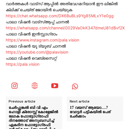
വാർത്തകൾ വാട്സ് ആപ്പിൽ അതിവേഗമറിയാൻ ഈ ലിങ്കിൽ
ക്ലിക്ക് ചെയ്ത് ജോയിൻ ചെയ്യുക
https://chat.whatsapp.com/DX6BuBLs9Yg85MLxY1e0gg
പാലാ വിഷൻ വാട്സ്ആപ്പ് ചാനൽ
https://whatsapp.com/channel/0029VaOkK347dmeU81dBvf2X
പാലാ വിഷൻ ഇൻസ്റ്റാഗ്രാം
https://www.instagram.com/pala.vision
പാലാ വിഷൻ യൂ ട്യൂബ് ചാനൽ
https://youtube.com/@palavision
പാലാ വിഷൻ വെബ്സൈറ്റ്
https://pala.vision
Previous article
Next article
ചേർപ്പുങ്കൽ ബി വി എം
17 വയസ് ആയോ….?
ഹോളി ക്രോസ്സ് കോളേജിൽ
വോട്ടർ പട്ടികയിൽ പേര്
ലോക ഫോട്ടോഗ്രാഫി
ചേർക്കാം
ദിനത്തോട് അനുബന്ധിച്ച്
ഏകദിന ഫോട്ടോ​ഗ്രഫി
വർക്ക്‌ ഷോപ്പ് സംഘടിപ്പിച്ചു