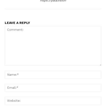
https://pala.vision
LEAVE A REPLY
Comment:
Na
Ema
Web