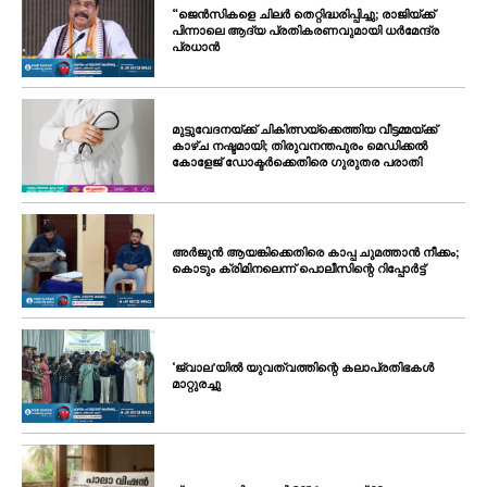
“ജെൻസികളെ ചിലർ തെറ്റിദ്ധരിപ്പിച്ചു; രാജിയ്ക്ക്
പിന്നാലെ ആദ്യ പ്രതികരണവുമായി ധർമേന്ദ്ര
പ്രധാൻ
മുട്ടുവേദനയ്ക്ക് ചികിത്സയ്‌ക്കെത്തിയ വീട്ടമ്മയ്ക്ക്
കാഴ്ച നഷ്ടമായി; തിരുവനന്തപുരം മെഡിക്കൽ
കോളേജ് ഡോക്ടർക്കെതിരെ ഗുരുതര പരാതി
അർജുൻ ആയങ്കിക്കെതിരെ കാപ്പ ചുമത്താൻ നീക്കം;
കൊടും ക്രിമിനലെന്ന് പൊലീസിന്റെ റിപ്പോർട്ട്
‘ജ്വാല’യിൽ യുവത്വത്തിന്റെ കലാപ്രതിഭകൾ
മാറ്റുരച്ചു