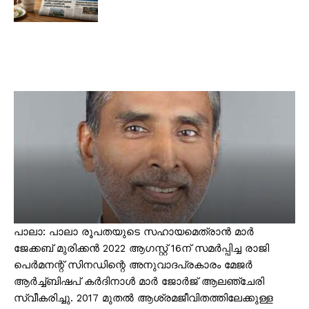
പാലാ: പാലാ രൂപതയുടെ സഹായമെത്രാൻ മാർ
ജേക്കബ് മുരിക്കൻ 2022 ആഗസ്റ്റ് 16ന് സമർപ്പിച്ച രാജി
പെർമനന്റ് സിനഡിന്റെ അനുവാദപ്രകാരം മേജർ
ആർച്ച്ബിഷപ് കർദിനാൾ മാർ ജോർജ് ആലഞ്ചേരി
സ്വീകരിച്ചു. 2017 മുതൽ ആശ്രമജീവിതത്തിലേക്കുള്ള