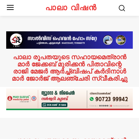
പാലാ വിഷൻ
പാലാ രൂപതയുടെ സഹായമെത്രാൻ
മാർ ജേക്കബ് മുരിക്കൻ പിതാവിന്റെ
രാജി മേജർ ആർച്ച്ബിഷപ് കർദിനാൾ
മാർ ജോർജ് ആലഞ്ചേരി സ്വീകരിച്ചു