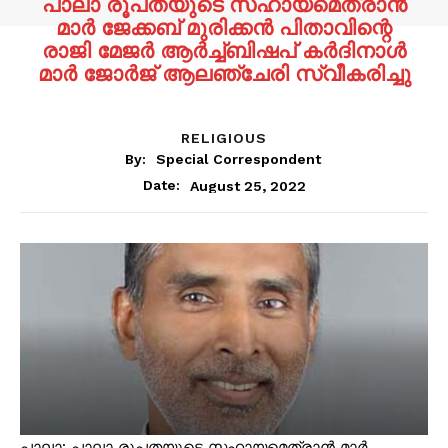
പാലാ രൂപതയുടെ സഹായമെത്രാൻ
മാർ ജേക്കബ് മുരിക്കൻ പിതാവിന്റെ
രാജി മേജർ ആർച്ച്ബിഷപ് കർദിനാൾ
മാർ ജോർജ് ആലഞ്ചേരി സ്വീകരിച്ചു
RELIGIOUS
By:
Special Correspondent
August 25, 2022
Date:
പാലാ: പാലാ രൂപതയുടെ സഹായമെത്രാൻ മാർ