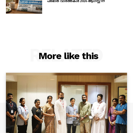
പ്രഭാത വാർത്തകൾ 2026 ആഗസ്റ്റ് 09
RELATED
More like this