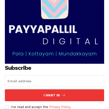
SUBSCRIBE NOW
PALA VISION
About
Contact us
Subscription Plans
My account
Subscribe
Grievance Redressal
I WANT IN
I've read and accept the
Privacy Policy
.