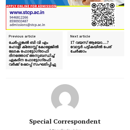
Previous article
Next article
ചേർപ്പുങ്കൽ ബി വി എം
17 വയസ് ആയോ….?
ഹോളി ക്രോസ്സ് കോളേജിൽ
വോട്ടർ പട്ടികയിൽ പേര്
ലോക ഫോട്ടോഗ്രാഫി
ചേർക്കാം
ദിനത്തോട് അനുബന്ധിച്ച്
ഏകദിന ഫോട്ടോ​ഗ്രഫി
വർക്ക്‌ ഷോപ്പ് സംഘടിപ്പിച്ചു
Special Correspondent