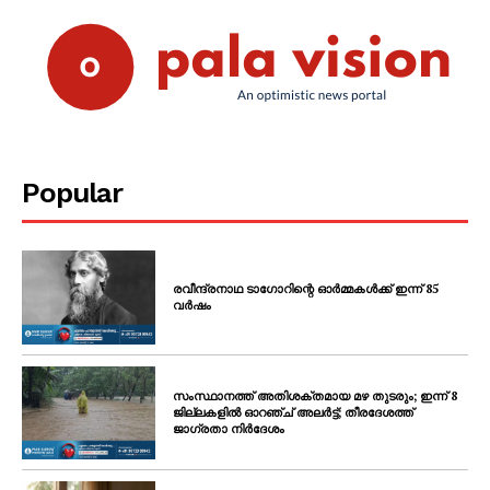
Popular
രവീന്ദ്രനാഥ ടാഗോറിന്റെ ഓർമ്മകൾക്ക് ഇന്ന് 85
വർഷം
സംസ്ഥാനത്ത് അതിശക്തമായ മഴ തുടരും; ഇന്ന് 8
ജില്ലകളിൽ ഓറഞ്ച് അലർട്ട്; തീരദേശത്ത്
ജാഗ്രതാ നിർദേശം