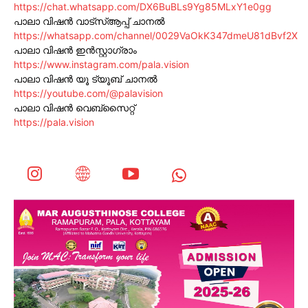
https://chat.whatsapp.com/DX6BuBLs9Yg85MLxY1e0gg
പാലാ വിഷൻ വാട്സ്ആപ്പ് ചാനൽ
https://whatsapp.com/channel/0029VaOkK347dmeU81dBvf2X
പാലാ വിഷൻ ഇൻസ്റ്റാഗ്രാം
https://www.instagram.com/pala.vision
പാലാ വിഷൻ യൂ ട്യൂബ് ചാനൽ
https://youtube.com/@palavision
പാലാ വിഷൻ വെബ്സൈറ്റ്
https://pala.vision