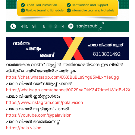
വാർത്തകൾ വാട്സ് ആപ്പിൽ അതിവേഗമറിയാൻ ഈ ലിങ്കിൽ
ക്ലിക്ക് ചെയ്ത് ജോയിൻ ചെയ്യുക
https://chat.whatsapp.com/DX6BuBLs9Yg85MLxY1e0gg
പാലാ വിഷൻ വാട്സ്ആപ്പ് ചാനൽ
https://whatsapp.com/channel/0029VaOkK347dmeU81dBvf2X
പാലാ വിഷൻ ഇൻസ്റ്റാഗ്രാം
https://www.instagram.com/pala.vision
പാലാ വിഷൻ യൂ ട്യൂബ് ചാനൽ
https://youtube.com/@palavision
പാലാ വിഷൻ വെബ്സൈറ്റ്
https://pala.vision