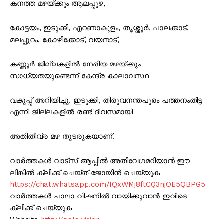
കനത്ത മഴയ്ക്കും ആലപ്പുഴ,
കോട്ടയം, ഇടുക്കി, എറണാകുളം, തൃശ്ശൂർ, പാലക്കാട്,
മലപ്പുറം, കോഴിക്കോട്, വയനാട്,
കണ്ണൂർ ജില്ലകളിൽ നേരിയ മഴയ്ക്കും
സാധ്യതയുണ്ടെന്ന് കേന്ദ്ര കാലാവസ്ഥ
വകുപ്പ് അറിയിച്ചു. ഇടുക്കി, തിരുവനന്തപുരം പത്തനംതിട്ട
എന്നി ജില്ലകളിൽ രണ്ട് ദിവസമായി
അതിതീവ്ര മഴ തുടരുകയാണ്.
വാർത്തകൾ വാട്സ് ആപ്പിൽ അതിവേഗമറിയാൻ ഈ
ലിങ്കിൽ ക്ലിക്ക് ചെയ്ത് ജോയിൻ ചെയ്യുക
https://chat.whatsapp.com/IQxWMj8ftCQ3njOB5QBPG5
വാർത്തകൾ പാലാ വിഷനിൽ വായിക്കുവാൻ ഇവിടെ
ക്ലിക്ക് ചെയ്യുക