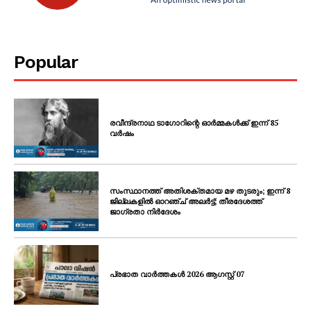
Popular
രവീന്ദ്രനാഥ ടാഗോറിന്റെ ഓർമ്മകൾക്ക് ഇന്ന് 85
വർഷം
സംസ്ഥാനത്ത് അതിശക്തമായ മഴ തുടരും; ഇന്ന് 8
ജില്ലകളിൽ ഓറഞ്ച് അലർട്ട്; തീരദേശത്ത്
ജാഗ്രതാ നിർദേശം
പ്രഭാത വാർത്തകൾ 2026 ആഗസ്റ്റ് 07