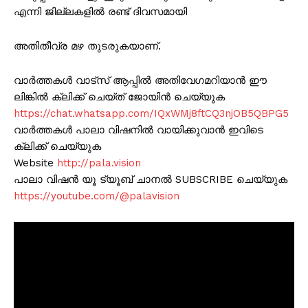
എന്നി ജില്ലകളിൽ രണ്ട് ദിവസമായി
അതിതീവ്ര മഴ തുടരുകയാണ്.
വാർത്തകൾ വാട്സ് ആപ്പിൽ അതിവേഗമറിയാൻ ഈ
ലിങ്കിൽ ക്ലിക്ക് ചെയ്ത് ജോയിൻ ചെയ്യുക
https://chat.whatsapp.com/IQxWMj8ftCQ3njOB5QBPG5
വാർത്തകൾ പാലാ വിഷനിൽ വായിക്കുവാൻ ഇവിടെ
ക്ലിക്ക് ചെയ്യുക
Website
http://pala.vision
പാലാ വിഷൻ യൂ ട്യൂബ് ചാനൽ SUBSCRIBE ചെയ്യുക
https://youtube.com/@palavision