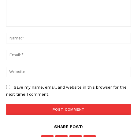
Comment:
Na
Ema
PALA VISION
Web
Save my name, email, and website in this browser for the
next time I comment.
SHARE POST: