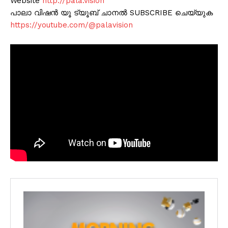
Website
http://pala.vision
പാലാ വിഷൻ യൂ ട്യൂബ് ചാനൽ SUBSCRIBE ചെയ്യുക
https://youtube.com/@palavision