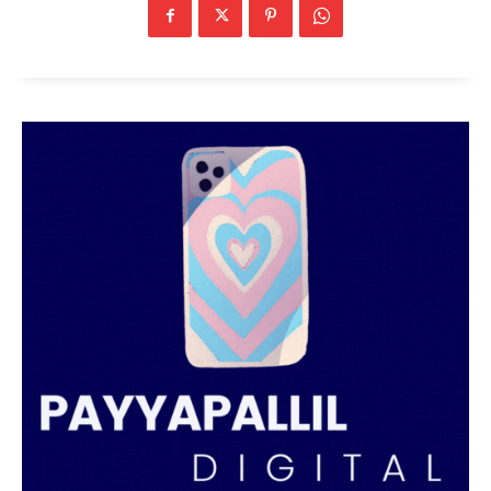
SUBSCRIBE NOW
PALA VISION
About
Contact us
Subscription Plans
My account
Grievance Redressal