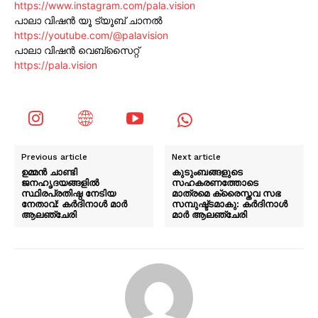
https://www.instagram.com/pala.vision
പാലാ വിഷൻ യൂ ട്യൂബ് ചാനൽ
https://youtube.com/@palavision
പാലാ വിഷൻ വെബ്സൈറ്റ്
https://pala.vision
Previous article
Next article
ഉമ്മൻ ചാണ്ടി
കുടുംബങ്ങളുടെ
ജനഹൃദയങ്ങളിൽ
സഹകരണത്തോടെ
സ്ഥിരപ്രതിഷ്ഠ നേടിയ
മാത്രമെ ക്രൈസ്തവ സഭ
നേതാവ്: കർദിനാൾ മാർ
സമ്പുഷ്ട്ടമാകു: കർദിനാൾ
ആലഞ്ചേരി
മാർ ആലഞ്ചേരി