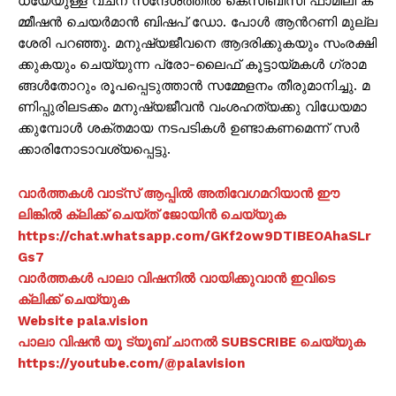
ധ്യേ​​​യു​​​ള്ള വ​​ച​​ന സ​​​ന്ദേ​​​ശ​​​ത്തി​​​ൽ കെ​​​സി​​​ബി​​​സി ഫാ​​​മി​​​ലി ക​​​
മ്മീ​​​ഷ​​​ന്‍ ചെ​​​യ​​​ര്‍​മാ​​​ന്‍ ബി​​ഷ​​പ് ഡോ. ​​​പോ​​​ള്‍ ആ​​​ന്‍റ​​​ണി മു​​​ല്ല​​​
ശേ​​​രി പ​​​റ​​​ഞ്ഞു. മ​​നു​​​ഷ്യ​​​ജീ​​​വ​​​നെ ആ​​​ദ​​​രി​​​ക്കു​​​ക​​​യും സം​​​ര​​​ക്ഷി​​​
ക്കു​​​ക​​​യും ചെ​​​യ്യു​​​ന്ന പ്രോ​-​​ലൈ​​​ഫ് കൂ​​​ട്ടാ​​​യ്മ​​​ക​​​ള്‍ ഗ്രാ​​​മ​​​
ങ്ങ​​​ള്‍​തോ​​​റും രൂ​​​പ​​​പ്പെ​​​ടു​​​ത്താ​​​ന്‍ സ​​​മ്മേ​​​ള​​​നം തീ​​​രു​​​മാ​​​നി​​​ച്ചു. മ​​​
ണി​​​പ്പു​​​രി​​​ല​​​ട​​​ക്കം മ​​​നു​​​ഷ്യ​​​ജീ​​​വ​​​ന്‍ വം​​​ശ​​​ഹ​​​ത്യ​​​ക്കു വി​​​ധേ​​​യ​​​മാ​​​
ക്കു​​​മ്പോ​​​ള്‍ ശ​​​ക്ത​​​മാ​​​യ ന​​​ട​​​പ​​​ടി​​​ക​​​ള്‍ ഉ​​​ണ്ടാ​​​ക​​​ണ​​​മെ​​​ന്ന് സ​​​ര്‍​
ക്കാ​​​രി​​​നോ​​​ടാ​​വ​​ശ്യ​​പ്പെ​​ട്ടു.
വാർത്തകൾ വാട്സ് ആപ്പിൽ അതിവേഗമറിയാൻ ഈ
ലിങ്കിൽ ക്ലിക്ക് ചെയ്ത് ജോയിൻ ചെയ്യുക
https://chat.whatsapp.com/GKf2ow9DTIBEOAhaSLr
Gs7
വാർത്തകൾ പാലാ വിഷനിൽ വായിക്കുവാൻ ഇവിടെ
ക്ലിക്ക് ചെയ്യുക
Website pala.vision
പാലാ വിഷൻ യൂ ട്യൂബ് ചാനൽ SUBSCRIBE ചെയ്യുക
https://youtube.com/@palavision