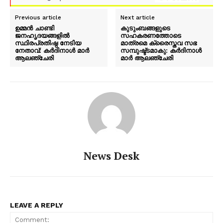
Previous article
Next article
ഉമ്മൻ ചാണ്ടി
കുടുംബങ്ങളുടെ
ജനഹൃദയങ്ങളിൽ
സഹകരണത്തോടെ
സ്ഥിരപ്രതിഷ്ഠ നേടിയ
മാത്രമെ ക്രൈസ്തവ സഭ
നേതാവ്: കർദിനാൾ മാർ
സമ്പുഷ്ട്ടമാകു: കർദിനാൾ
ആലഞ്ചേരി
മാർ ആലഞ്ചേരി
News Desk
LEAVE A REPLY