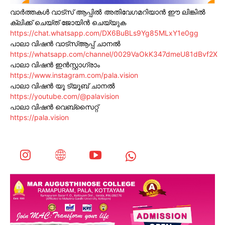
വാർത്തകൾ വാട്സ് ആപ്പിൽ അതിവേഗമറിയാൻ ഈ ലിങ്കിൽ
ക്ലിക്ക് ചെയ്ത് ജോയിൻ ചെയ്യുക
https://chat.whatsapp.com/DX6BuBLs9Yg85MLxY1e0gg
പാലാ വിഷൻ വാട്സ്ആപ്പ് ചാനൽ
https://whatsapp.com/channel/0029VaOkK347dmeU81dBvf2X
പാലാ വിഷൻ ഇൻസ്റ്റാഗ്രാം
https://www.instagram.com/pala.vision
പാലാ വിഷൻ യൂ ട്യൂബ് ചാനൽ
https://youtube.com/@palavision
പാലാ വിഷൻ വെബ്സൈറ്റ്
https://pala.vision