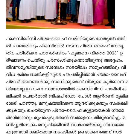
. കെ​​​സി​​​ബി​​​സി പ്രോ​-​​ലൈ​​​ഫ് സ​​​മി​​​തി​​​യു​​​ടെ നേ​​​തൃ​​​ത്വ​​​ത്തി​​​
ല്‍ പാ​​​ലാ​​​രി​​​വ​​​ട്ടം പി​​​ഒ​​​സി​​​യി​​​ല്‍ ന​​​ട​​​ന്ന പ്രോ​-​​ലൈ​​​ഫ് നേ​​​തൃ​​​
ത്വ പ​​​രി​​​ശീ​​​ല​​​ന പ​​​ഠ​​​ന​​​ശി​​​ബി​​​രം ‘ഹു​​​മാ​​​നെ വി​​​ത്തെ 2023’ ഉ​​​
ദ്ഘാ​​​ട​​​നം ചെ​​​യ്തു പ്ര​​​സം​​​ഗി​​​ക്കു​​​ക​​​യാ​​​യി​​​രു​​​ന്നു അ​​​ദ്ദേ​​​ഹം.
ജീ​​​വ​​​സ​​​മൃ​​​ദ്ധി​​​യു​​​ടെ സ​​​ന്ദേ​​​ശം സ​​​ഭ​​​യി​​​ലും സ​​​മൂ​​​ഹ​​​ത്തി​​​ലും വി​​​
വി​​​ധ ക​​​ര്‍​മ​​​പ​​​ദ്ധ​​​തി​​​ക​​​ളി​​​ലൂ​​​ടെ പ്ര​​​ച​​​രി​​​പ്പി​​​ക്കാ​​​ന്‍ പ്രോ​-​​ലൈ​​​ഫ്
പ്ര​​​വ​​​ര്‍​ത്ത​​​ന​​​ങ്ങ​​​ള്‍​ക്കു സാ​​​ധി​​​ക്കു​​​മെ​​​ന്ന് വി​​​ശു​​​ദ്ധ കു​​​ര്‍​ബാ​​​ന മ​​​
ധ്യേ​​​യു​​​ള്ള വ​​ച​​ന സ​​​ന്ദേ​​​ശ​​​ത്തി​​​ൽ കെ​​​സി​​​ബി​​​സി ഫാ​​​മി​​​ലി ക​​​
മ്മീ​​​ഷ​​​ന്‍ ചെ​​​യ​​​ര്‍​മാ​​​ന്‍ ബി​​ഷ​​പ് ഡോ. ​​​പോ​​​ള്‍ ആ​​​ന്‍റ​​​ണി മു​​​ല്ല​​​
ശേ​​​രി പ​​​റ​​​ഞ്ഞു. മ​​നു​​​ഷ്യ​​​ജീ​​​വ​​​നെ ആ​​​ദ​​​രി​​​ക്കു​​​ക​​​യും സം​​​ര​​​ക്ഷി​​​
ക്കു​​​ക​​​യും ചെ​​​യ്യു​​​ന്ന പ്രോ​-​​ലൈ​​​ഫ് കൂ​​​ട്ടാ​​​യ്മ​​​ക​​​ള്‍ ഗ്രാ​​​മ​​​
ങ്ങ​​​ള്‍​തോ​​​റും രൂ​​​പ​​​പ്പെ​​​ടു​​​ത്താ​​​ന്‍ സ​​​മ്മേ​​​ള​​​നം തീ​​​രു​​​മാ​​​നി​​​ച്ചു. മ​​​
ണി​​​പ്പു​​​രി​​​ല​​​ട​​​ക്കം മ​​​നു​​​ഷ്യ​​​ജീ​​​വ​​​ന്‍ വം​​​ശ​​​ഹ​​​ത്യ​​​ക്കു വി​​​ധേ​​​യ​​​മാ​​​
ക്കു​​​മ്പോ​​​ള്‍ ശ​​​ക്ത​​​മാ​​​യ ന​​​ട​​​പ​​​ടി​​​ക​​​ള്‍ ഉ​​​ണ്ടാ​​​ക​​​ണ​​​മെ​​​ന്ന് സ​​​ര്‍​