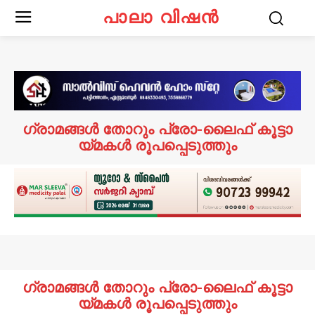
പാലാ വിഷൻ
ഗ്രാ​മ​ങ്ങ​ള്‍​ തോ​റും പ്രോ-​ലൈ​ഫ് കൂ​ട്ടാ​
യ്മ​ക​ള്‍ രൂ​പ​പ്പെ​ടു​ത്തും
ഗ്രാ​മ​ങ്ങ​ള്‍​ തോ​റും പ്രോ-​ലൈ​ഫ് കൂ​ട്ടാ​
യ്മ​ക​ള്‍ രൂ​പ​പ്പെ​ടു​ത്തും