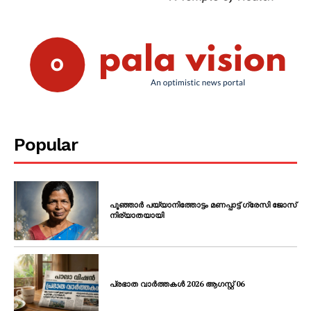
Popular
പൂഞ്ഞാർ പയ്യാനിത്തോട്ടം മണപ്പാട്ട് ഗ്രേസി ജോസ്
നിര്യാതയായി
പ്രഭാത വാർത്തകൾ 2026 ആഗസ്റ്റ് 06