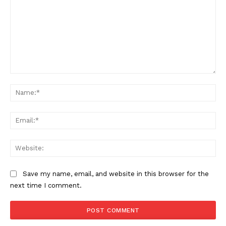
Comment:
Na
PALA VISION
Ema
Web
Save my name, email, and website in this browser for the
next time I comment.