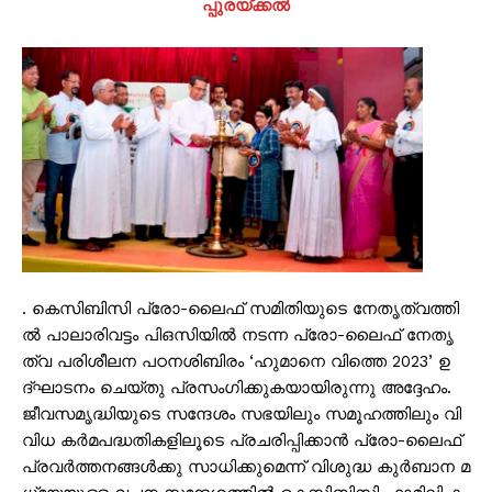
പ്പുര​​​യ്ക്ക​​​ല്‍
. കെ​​​സി​​​ബി​​​സി പ്രോ​-​​ലൈ​​​ഫ് സ​​​മി​​​തി​​​യു​​​ടെ നേ​​​തൃ​​​ത്വ​​​ത്തി​​​
ല്‍ പാ​​​ലാ​​​രി​​​വ​​​ട്ടം പി​​​ഒ​​​സി​​​യി​​​ല്‍ ന​​​ട​​​ന്ന പ്രോ​-​​ലൈ​​​ഫ് നേ​​​തൃ​​​
ത്വ പ​​​രി​​​ശീ​​​ല​​​ന പ​​​ഠ​​​ന​​​ശി​​​ബി​​​രം ‘ഹു​​​മാ​​​നെ വി​​​ത്തെ 2023’ ഉ​​​
ദ്ഘാ​​​ട​​​നം ചെ​​​യ്തു പ്ര​​​സം​​​ഗി​​​ക്കു​​​ക​​​യാ​​​യി​​​രു​​​ന്നു അ​​​ദ്ദേ​​​ഹം.
ജീ​​​വ​​​സ​​​മൃ​​​ദ്ധി​​​യു​​​ടെ സ​​​ന്ദേ​​​ശം സ​​​ഭ​​​യി​​​ലും സ​​​മൂ​​​ഹ​​​ത്തി​​​ലും വി​​​
വി​​​ധ ക​​​ര്‍​മ​​​പ​​​ദ്ധ​​​തി​​​ക​​​ളി​​​ലൂ​​​ടെ പ്ര​​​ച​​​രി​​​പ്പി​​​ക്കാ​​​ന്‍ പ്രോ​-​​ലൈ​​​ഫ്
പ്ര​​​വ​​​ര്‍​ത്ത​​​ന​​​ങ്ങ​​​ള്‍​ക്കു സാ​​​ധി​​​ക്കു​​​മെ​​​ന്ന് വി​​​ശു​​​ദ്ധ കു​​​ര്‍​ബാ​​​ന മ​​​