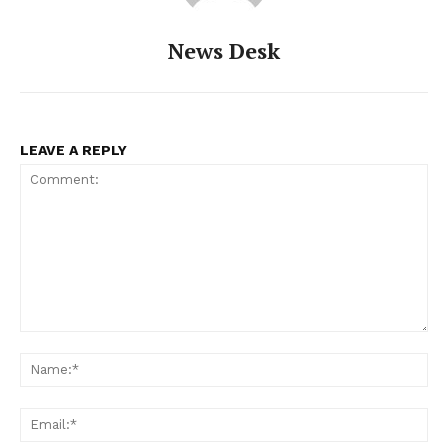
News Desk
LEAVE A REPLY
Comment:
Na
Ema