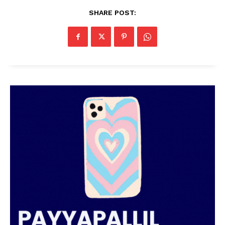
SUBSCRIBE NOW
SHARE POST:
PALA VISION
About
Contact us
Subscription Plans
My account
Grievance Redressal