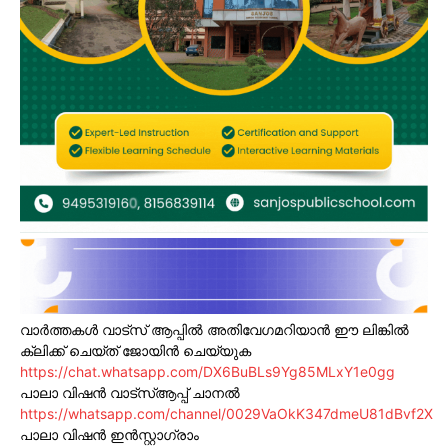
വാർത്തകൾ വാട്സ് ആപ്പിൽ അതിവേഗമറിയാൻ ഈ ലിങ്കിൽ
ക്ലിക്ക് ചെയ്ത് ജോയിൻ ചെയ്യുക
https://chat.whatsapp.com/DX6BuBLs9Yg85MLxY1e0gg
പാലാ വിഷൻ വാട്സ്ആപ്പ് ചാനൽ
https://whatsapp.com/channel/0029VaOkK347dmeU81dBvf2X
പാലാ വിഷൻ ഇൻസ്റ്റാഗ്രാം