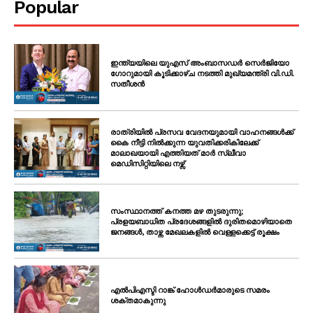
Popular
ഇന്ത്യയിലെ യുഎസ് അംബാസഡർ സെർജിയോ
ഗോറുമായി കൂടിക്കാഴ്ച നടത്തി മുഖ്യമന്ത്രി വി.ഡി.
സതീശൻ
രാത്രിയിൽ പ്രസവ വേദനയുമായി വാഹനങ്ങൾക്ക്
കൈ നീട്ടി നിൽക്കുന്ന യുവതിക്കരികിലേക്ക്
മാലാഖയായി എത്തിയത് മാർ സ്ലീവാ
മെഡിസിറ്റിയിലെ നഴ്സ്
സംസ്ഥാനത്ത് കനത്ത മഴ തുടരുന്നു;
പ്രളയബാധിത പ്രദേശങ്ങളിൽ ദുരിതമൊഴിയാതെ
ജനങ്ങൾ, താഴ്ന്ന മേഖലകളിൽ വെള്ളക്കെട്ട് രൂക്ഷം
എൽപിഎസ്ടി റാങ്ക് ഹോൾഡർമാരുടെ സമരം
ശക്തമാകുന്നു