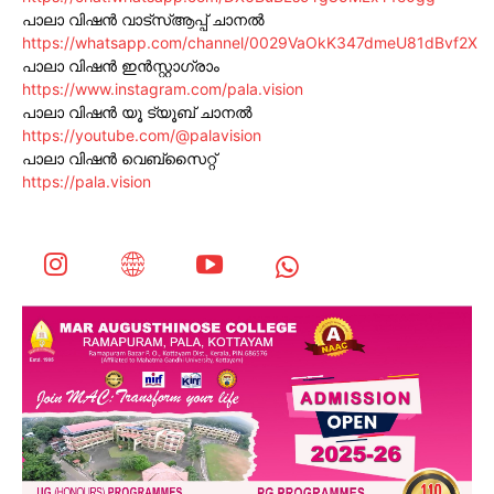
പാലാ വിഷൻ വാട്സ്ആപ്പ് ചാനൽ
https://whatsapp.com/channel/0029VaOkK347dmeU81dBvf2X
പാലാ വിഷൻ ഇൻസ്റ്റാഗ്രാം
https://www.instagram.com/pala.vision
പാലാ വിഷൻ യൂ ട്യൂബ് ചാനൽ
https://youtube.com/@palavision
പാലാ വിഷൻ വെബ്സൈറ്റ്
https://pala.vision