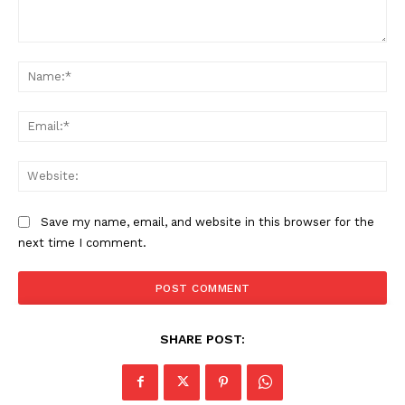
Comment:
Na
Ema
Web
Save my name, email, and website in this browser for the
next time I comment.
SHARE POST: