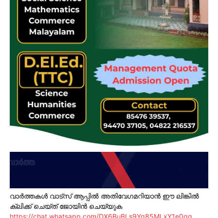
വാർത്തകൾ വാട്സ് ആപ്പിൽ അതിവേഗമറിയാൻ ഈ ലിങ്കിൽ
ക്ലിക്ക് ചെയ്ത് ജോയിൻ ചെയ്യുക
https://chat.whatsapp.com/DX6BuBLs9Yg85MLxY1e0gg