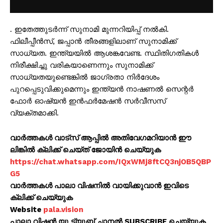
. ഇതേത്തുടർന്ന് സുനാമി മുന്നറിയിപ്പ് നൽകി.
ഫിലീപ്പീൻസ്, ജപ്പാൻ തീരങ്ങളിലാണ് സുനാമിക്ക്
സാധ്യത. ഇന്ത്യയിൽ ആശങ്കവേണ്ട. സ്ഥിതിഗതികൾ
നിരീക്ഷിച്ചു വരികയാണെന്നും സുനാമിക്ക്
സാധ്യതയുണ്ടെങ്കിൽ ജാഗ്രതാ നിർദേശം
പുറപ്പെടുവിക്കുമെന്നും ഇന്ത്യൻ നാഷണൽ സെന്റർ
ഫോർ ഓഷ്യൻ ഇൻഫർമേഷൻ സർവീസസ്
വ്യക്തമാക്കി.
വാർത്തകൾ വാട്സ് ആപ്പിൽ അതിവേഗമറിയാൻ ഈ
ലിങ്കിൽ ക്ലിക്ക് ചെയ്ത് ജോയിൻ ചെയ്യുക
https://chat.whatsapp.com/IQxWMj8ftCQ3njOB5QBP
G5
വാർത്തകൾ പാലാ വിഷനിൽ വായിക്കുവാൻ ഇവിടെ
ക്ലിക്ക് ചെയ്യുക
Website
pala.vision
പാലാ വിഷൻ യൂ ട്യൂബ് ചാനൽ SUBSCRIBE ചെയ്യുക