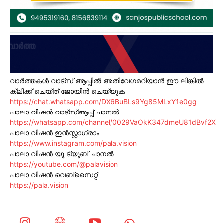
വാർത്തകൾ വാട്സ് ആപ്പിൽ അതിവേഗമറിയാൻ ഈ ലിങ്കിൽ
ക്ലിക്ക് ചെയ്ത് ജോയിൻ ചെയ്യുക
https://chat.whatsapp.com/DX6BuBLs9Yg85MLxY1e0gg
പാലാ വിഷൻ വാട്സ്ആപ്പ് ചാനൽ
https://whatsapp.com/channel/0029VaOkK347dmeU81dBvf2X
പാലാ വിഷൻ ഇൻസ്റ്റാഗ്രാം
https://www.instagram.com/pala.vision
പാലാ വിഷൻ യൂ ട്യൂബ് ചാനൽ
https://youtube.com/@palavision
പാലാ വിഷൻ വെബ്സൈറ്റ്
https://pala.vision