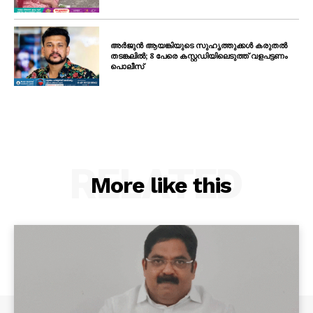
അർജുൻ ആയങ്കിയുടെ സുഹൃത്തുക്കൾ കരുതൽ
തടങ്കലിൽ; 8 പേരെ കസ്റ്റഡിയിലെടുത്ത് വളപട്ടണം
പൊലീസ്
RELATED
More like this