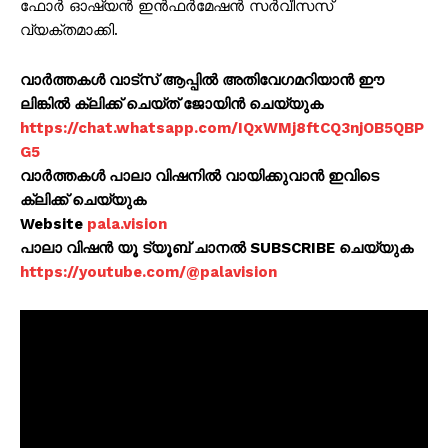
ഫോർ ഓഷ്യൻ ഇൻഫർമേഷൻ സർവീസസ്
വ്യക്തമാക്കി.
വാർത്തകൾ വാട്സ് ആപ്പിൽ അതിവേഗമറിയാൻ ഈ
ലിങ്കിൽ ക്ലിക്ക് ചെയ്ത് ജോയിൻ ചെയ്യുക
https://chat.whatsapp.com/IQxWMj8ftCQ3njOB5QBP
G5
വാർത്തകൾ പാലാ വിഷനിൽ വായിക്കുവാൻ ഇവിടെ
ക്ലിക്ക് ചെയ്യുക
Website
pala.vision
പാലാ വിഷൻ യൂ ട്യൂബ് ചാനൽ SUBSCRIBE ചെയ്യുക
https://youtube.com/@palavision