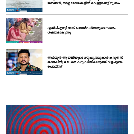
ജനങ്ങൾ, താഴ്ന്ന മേഖലകളിൽ വെള്ളക്കെട്ട് രൂക്ഷം
എൽപിഎസ്ടി റാങ്ക് ഹോൾഡർമാരുടെ സമരം
ശക്തമാകുന്നു
അർജുൻ ആയങ്കിയുടെ സുഹൃത്തുക്കൾ കരുതൽ
തടങ്കലിൽ; 8 പേരെ കസ്റ്റഡിയിലെടുത്ത് വളപട്ടണം
പൊലീസ്