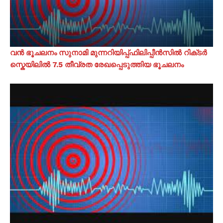
വൻ ഭൂചലനം സുനാമി മുന്നറിയിപ്പ്ഫിലിപ്പീൻസിൽ റിക്‌ടർ
സ്കെയിലിൽ 7.5 തീവ്രത രേഖപ്പെടുത്തിയ ഭൂചലനം