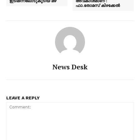
ഇടിമിന്നലോടുകൂടിയ മഴ
അവകാശമാണ് :
ഫാ.തോമസ് കിഴക്കേൽ
News Desk
LEAVE A REPLY