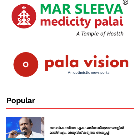
PALA VISION
Popular
ബെവ്കോയിലെ ഏകപക്ഷീയ തീരുമാനങ്ങളിൽ
മന്ത്രി എം. ലിജുവിന് കടുത്ത അതൃപ്തി