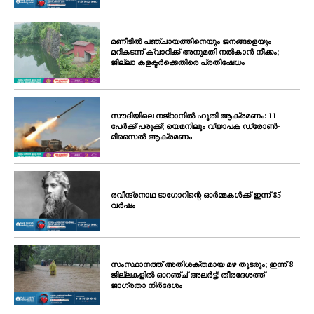
SUBSCRIBE NOW
മണീടിൽ പഞ്ചായത്തിനെയും ജനങ്ങളെയും
മറികടന്ന് ക്വാറിക്ക് അനുമതി നൽകാൻ നീക്കം;
ജില്ലാ കളക്ടർക്കെതിരെ പ്രതിഷേധം
PALA VISION
About
സൗദിയിലെ നജ്‌റാനിൽ ഹൂതി ആക്രമണം: 11
പേർക്ക് പരുക്ക്; യെമനിലും വ്യാപക ഡ്രോൺ-
Contact us
മിസൈൽ ആക്രമണം
Subscription Plans
My account
Grievance Redressal
രവീന്ദ്രനാഥ ടാഗോറിന്റെ ഓർമ്മകൾക്ക് ഇന്ന് 85
വർഷം
സംസ്ഥാനത്ത് അതിശക്തമായ മഴ തുടരും; ഇന്ന് 8
ജില്ലകളിൽ ഓറഞ്ച് അലർട്ട്; തീരദേശത്ത്
ജാഗ്രതാ നിർദേശം