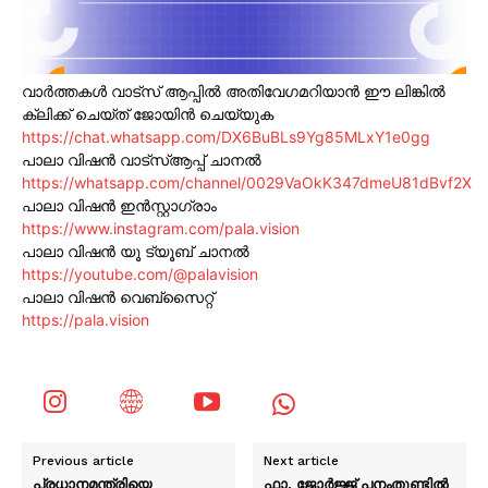
വാർത്തകൾ വാട്സ് ആപ്പിൽ അതിവേഗമറിയാൻ ഈ ലിങ്കിൽ
ക്ലിക്ക് ചെയ്ത് ജോയിൻ ചെയ്യുക
https://chat.whatsapp.com/DX6BuBLs9Yg85MLxY1e0gg
പാലാ വിഷൻ വാട്സ്ആപ്പ് ചാനൽ
https://whatsapp.com/channel/0029VaOkK347dmeU81dBvf2X
പാലാ വിഷൻ ഇൻസ്റ്റാഗ്രാം
https://www.instagram.com/pala.vision
പാലാ വിഷൻ യൂ ട്യൂബ് ചാനൽ
https://youtube.com/@palavision
പാലാ വിഷൻ വെബ്സൈറ്റ്
https://pala.vision
Previous article
Next article
പ്രധാനമന്ത്രിയെ
ഫാ. ജോര്‍ജ്ജ് പനംതുണ്ടില്‍