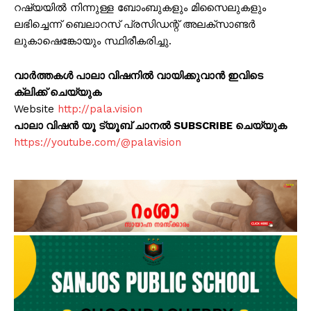
റഷ്യയിൽ നിന്നുള്ള ബോംബുകളും മിസൈലുകളും
ലഭിച്ചെന്ന് ബെലാറസ് പ്രസിഡന്റ് അലക്സാണ്ടർ
ലുകാഷെങ്കോയും സ്ഥിരീകരിച്ചു.
വാർത്തകൾ പാലാ വിഷനിൽ വായിക്കുവാൻ ഇവിടെ
ക്ലിക്ക് ചെയ്യുക
Website
http://pala.vision
പാലാ വിഷൻ യൂ ട്യൂബ് ചാനൽ SUBSCRIBE ചെയ്യുക
https://youtube.com/@palavision