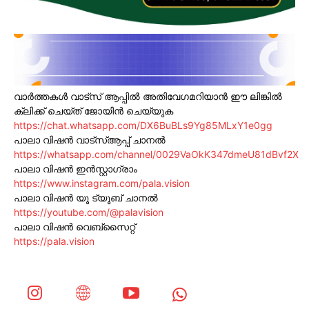
വാർത്തകൾ വാട്സ് ആപ്പിൽ അതിവേഗമറിയാൻ ഈ ലിങ്കിൽ
ക്ലിക്ക് ചെയ്ത് ജോയിൻ ചെയ്യുക
https://chat.whatsapp.com/DX6BuBLs9Yg85MLxY1e0gg
പാലാ വിഷൻ വാട്സ്ആപ്പ് ചാനൽ
https://whatsapp.com/channel/0029VaOkK347dmeU81dBvf2X
പാലാ വിഷൻ ഇൻസ്റ്റാഗ്രാം
https://www.instagram.com/pala.vision
പാലാ വിഷൻ യൂ ട്യൂബ് ചാനൽ
https://youtube.com/@palavision
പാലാ വിഷൻ വെബ്സൈറ്റ്
https://pala.vision