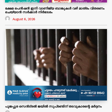
ക്ഷേമ പെൻഷൻ ഇനി വാണിജ്യ ബാങ്കുകൾ വഴി മാത്രം വിതരണം
ചെയ്യാൻ സർക്കാർ നിർദേശം
August 6, 2026
പൂജപ്പുര സെൻട്രൽ ജയിൽ സൂപ്രണ്ടിന് തടവുകാരന്റെ മർദ്ദനം