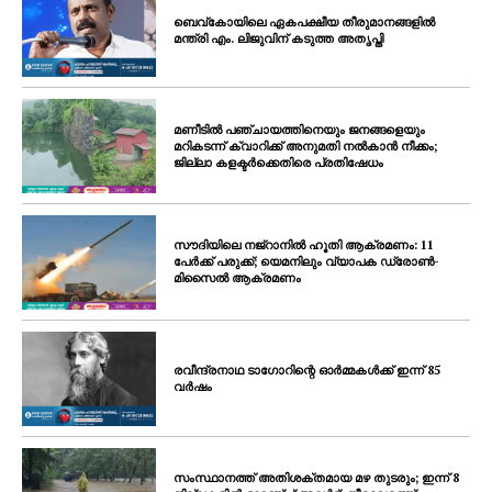
ബെവ്കോയിലെ ഏകപക്ഷീയ തീരുമാനങ്ങളിൽ
മന്ത്രി എം. ലിജുവിന് കടുത്ത അതൃപ്തി
മണീടിൽ പഞ്ചായത്തിനെയും ജനങ്ങളെയും
മറികടന്ന് ക്വാറിക്ക് അനുമതി നൽകാൻ നീക്കം;
ജില്ലാ കളക്ടർക്കെതിരെ പ്രതിഷേധം
സൗദിയിലെ നജ്‌റാനിൽ ഹൂതി ആക്രമണം: 11
പേർക്ക് പരുക്ക്; യെമനിലും വ്യാപക ഡ്രോൺ-
മിസൈൽ ആക്രമണം
രവീന്ദ്രനാഥ ടാഗോറിന്റെ ഓർമ്മകൾക്ക് ഇന്ന് 85
വർഷം
സംസ്ഥാനത്ത് അതിശക്തമായ മഴ തുടരും; ഇന്ന് 8