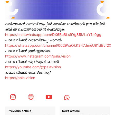
വാർത്തകൾ വാട്സ് ആപ്പിൽ അതിവേഗമറിയാൻ ഈ ലിങ്കിൽ
ക്ലിക്ക് ചെയ്ത് ജോയിൻ ചെയ്യുക
https://chat.whatsapp.com/DX6BuBLs9Yg85MLxY1e0gg
പാലാ വിഷൻ വാട്സ്ആപ്പ് ചാനൽ
https://whatsapp.com/channel/0029VaOkK347dmeU81dBvf2X
പാലാ വിഷൻ ഇൻസ്റ്റാഗ്രാം
https://www.instagram.com/pala.vision
പാലാ വിഷൻ യൂ ട്യൂബ് ചാനൽ
https://youtube.com/@palavision
പാലാ വിഷൻ വെബ്സൈറ്റ്
https://pala.vision
Previous article
Next article