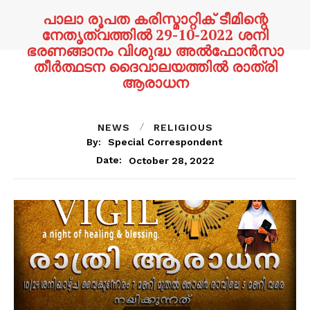
പാലാ രൂപത കരിസ്മാറ്റിക് ടീമിന്റെ
നേതൃത്വത്തിൽ 29-10-2022 ശനി
ഭരണങ്ങാനം വിശുദ്ധ അൽഫോൻസാ
തീർത്ഥടന ദൈവാലയത്തിൽ രാത്രി
ആരാധന
NEWS
RELIGIOUS
By:
Special Correspondent
October 28, 2022
Date: