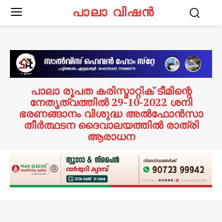
പാലാ വിഷൻ
പാലാ രൂപത കരിസ്മാറ്റിക് ടീമിന്റെ
നേതൃത്വത്തിൽ 29-10-2022 ശനി
ഭരണങ്ങാനം വിശുദ്ധ അൽഫോൻസാ
തീർത്ഥടന ദൈവാലയത്തിൽ രാത്രി
ആരാധന