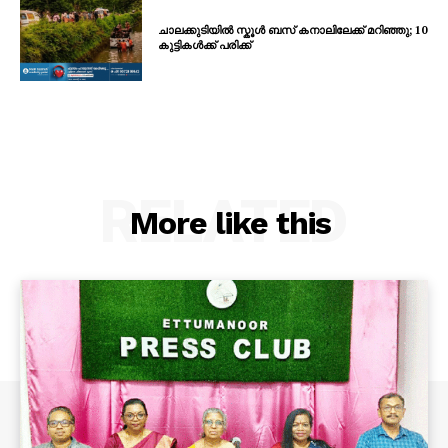
ചാലക്കുടിയിൽ സ്കൂൾ ബസ് കനാലിലേക്ക് മറിഞ്ഞു; 10
കുട്ടികൾക്ക് പരിക്ക്
RELATED
More like this