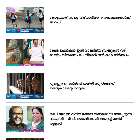
കോട്ടയത്ത് നാളെ വിദ്യാഭ്യാസ സ്ഥാപനങ്ങൾക്ക്
അവധി
ക്ഷേമ പെൻഷൻ ഇനി വാണിജ്യ ബാങ്കുകൾ വഴി
മാത്രം വിതരണം ചെയ്യാൻ സർക്കാർ നിർദേശം
പൂജപ്പുര സെൻട്രൽ ജയിൽ സൂപ്രണ്ടിന്
തടവുകാരന്റെ മർദ്ദനം
സിപി ജോൺ വനിതകളോട് മാന്യമായി ഇടപ്പെടുന്ന
വ്യക്തി; സി.പി. ജോണിനെ പിന്തുണച്ച് മന്ത്രി
തുളസി