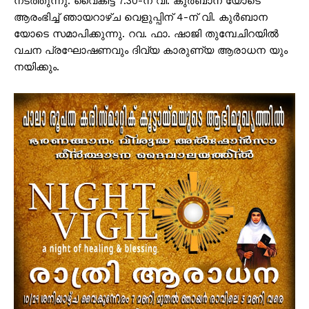
നടത്തുന്നു. വൈകിട്ട് 7.30-ന് വി. കുർബാന യോടെ
ആരംഭിച്ച് ഞായറാഴ്ച വെളുപ്പിന് 4-ന് വി. കുർബാന
യോടെ സമാപിക്കുന്നു. റവ. ഫാ. ഷാജി തുമ്പേചിറയിൽ
വചന പ്രഘോഷണവും ദിവ്യ കാരുണ്യ ആരാധന യും
നയിക്കും.