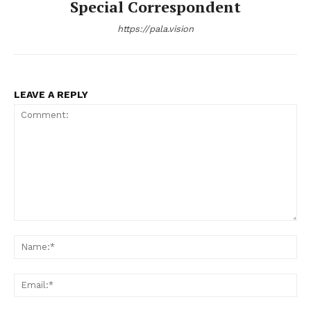
Special Correspondent
https://pala.vision
LEAVE A REPLY
Comment:
Na
Ema