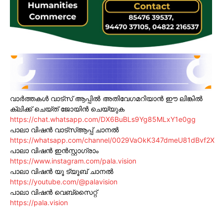
വാർത്തകൾ വാട്സ് ആപ്പിൽ അതിവേഗമറിയാൻ ഈ ലിങ്കിൽ
ക്ലിക്ക് ചെയ്ത് ജോയിൻ ചെയ്യുക
https://chat.whatsapp.com/DX6BuBLs9Yg85MLxY1e0gg
പാലാ വിഷൻ വാട്സ്ആപ്പ് ചാനൽ
https://whatsapp.com/channel/0029VaOkK347dmeU81dBvf2X
പാലാ വിഷൻ ഇൻസ്റ്റാഗ്രാം
https://www.instagram.com/pala.vision
പാലാ വിഷൻ യൂ ട്യൂബ് ചാനൽ
https://youtube.com/@palavision
പാലാ വിഷൻ വെബ്സൈറ്റ്
https://pala.vision