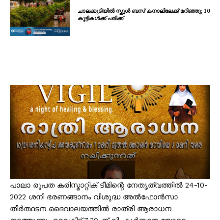
ചാലക്കുടിയിൽ സ്കൂൾ ബസ് കനാലിലേക്ക് മറിഞ്ഞു; 10
കുട്ടികൾക്ക് പരിക്ക്
പാലാ രൂപത കരിസ്മാറ്റിക് ടീമിന്റെ നേതൃത്വത്തിൽ 24-10-
2022 ശനി ഭരണങ്ങാനം വിശുദ്ധ അൽഫോൻസാ
തീർത്ഥടന ദൈവാലയത്തിൽ രാത്രി ആരാധന