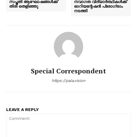
സപ്തതി ആഘോഷങ്ങൾക്ക്
നവാഗത വിദ്യാർത്ഥികൾക്ക്
തിരി തെളിഞ്ഞു
ഓറിയന്റേഷൻ പ്രോഗ്രാം
നടത്തി
Special Correspondent
https://pala.vision
LEAVE A REPLY