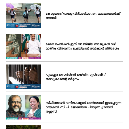
കോട്ടയത്ത് നാളെ വിദ്യാഭ്യാസ സ്ഥാപനങ്ങൾക്ക്
അവധി
ക്ഷേമ പെൻഷൻ ഇനി വാണിജ്യ ബാങ്കുകൾ വഴി
മാത്രം വിതരണം ചെയ്യാൻ സർക്കാർ നിർദേശം
പൂജപ്പുര സെൻട്രൽ ജയിൽ സൂപ്രണ്ടിന്
തടവുകാരന്റെ മർദ്ദനം
സിപി ജോൺ വനിതകളോട് മാന്യമായി ഇടപ്പെടുന്ന
വ്യക്തി; സി.പി. ജോണിനെ പിന്തുണച്ച് മന്ത്രി
തുളസി