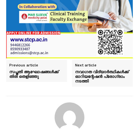
Previous article
Next article
സപ്തതി ആഘോഷങ്ങൾക്ക്
നവാഗത വിദ്യാർത്ഥികൾക്ക്
തിരി തെളിഞ്ഞു
ഓറിയന്റേഷൻ പ്രോഗ്രാം
നടത്തി