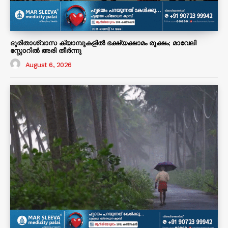
ദുരിതാശ്വാസ ക്യാമ്പുകളിൽ ഭക്ഷ്യക്ഷാമം രൂക്ഷം; മാവേലി
സ്റ്റോറിൽ അരി തീർന്നു
August 6, 2026