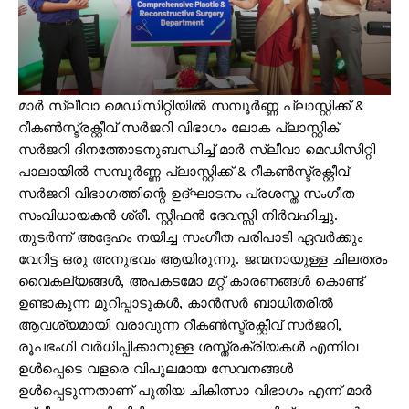
മാർ സ്ലീവാ മെഡിസിറ്റിയിൽ സമ്പൂർണ്ണ പ്ലാസ്റ്റിക്ക് &
റീകൺസ്ട്രക്റ്റീവ് സർജറി വിഭാഗം ലോക പ്ലാസ്റ്റിക്
സർജറി ദിനത്തോടനുബന്ധിച്ച് മാർ സ്ലീവാ മെഡിസിറ്റി
പാലായിൽ സമ്പൂർണ്ണ പ്ലാസ്റ്റിക്ക് & റീകൺസ്ട്രക്റ്റീവ്
സർജറി വിഭാഗത്തിന്റെ ഉദ്ഘാടനം പ്രശസ്ത സംഗീത
സംവിധായകൻ ശ്രീ. സ്റ്റീഫൻ ദേവസ്സി നിർവഹിച്ചു.
തുടർന്ന് അദ്ദേഹം നയിച്ച സംഗീത പരിപാടി ഏവർക്കും
വേറിട്ട ഒരു അനുഭവം ആയിരുന്നു. ജന്മനായുള്ള ചിലതരം
വൈകല്യങ്ങൾ, അപകടമോ മറ്റ് കാരണങ്ങൾ കൊണ്ട്
ഉണ്ടാകുന്ന മുറിപ്പാടുകൾ, കാൻസർ ബാധിതരിൽ
ആവശ്യമായി വരാവുന്ന റീകൺസ്ട്രക്റ്റീവ് സർജറി,
രൂപഭംഗി വർധിപ്പിക്കാനുള്ള ശസ്ത്രക്രിയകൾ എന്നിവ
ഉൾപ്പെടെ വളരെ വിപുലമായ സേവനങ്ങൾ
ഉൾപ്പെടുന്നതാണ് പുതിയ ചികിത്സാ വിഭാഗം എന്ന് മാർ