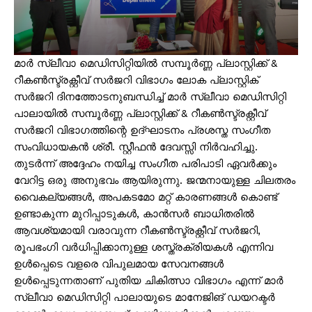
മാർ സ്ലീവാ മെഡിസിറ്റിയിൽ സമ്പൂർണ്ണ പ്ലാസ്റ്റിക്ക് &
റീകൺസ്ട്രക്റ്റീവ് സർജറി വിഭാഗം ലോക പ്ലാസ്റ്റിക്
സർജറി ദിനത്തോടനുബന്ധിച്ച് മാർ സ്ലീവാ മെഡിസിറ്റി
പാലായിൽ സമ്പൂർണ്ണ പ്ലാസ്റ്റിക്ക് & റീകൺസ്ട്രക്റ്റീവ്
സർജറി വിഭാഗത്തിന്റെ ഉദ്ഘാടനം പ്രശസ്ത സംഗീത
സംവിധായകൻ ശ്രീ. സ്റ്റീഫൻ ദേവസ്സി നിർവഹിച്ചു.
തുടർന്ന് അദ്ദേഹം നയിച്ച സംഗീത പരിപാടി ഏവർക്കും
വേറിട്ട ഒരു അനുഭവം ആയിരുന്നു. ജന്മനായുള്ള ചിലതരം
വൈകല്യങ്ങൾ, അപകടമോ മറ്റ് കാരണങ്ങൾ കൊണ്ട്
ഉണ്ടാകുന്ന മുറിപ്പാടുകൾ, കാൻസർ ബാധിതരിൽ
ആവശ്യമായി വരാവുന്ന റീകൺസ്ട്രക്റ്റീവ് സർജറി,
രൂപഭംഗി വർധിപ്പിക്കാനുള്ള ശസ്ത്രക്രിയകൾ എന്നിവ
ഉൾപ്പെടെ വളരെ വിപുലമായ സേവനങ്ങൾ
ഉൾപ്പെടുന്നതാണ് പുതിയ ചികിത്സാ വിഭാഗം എന്ന് മാർ
സ്ലീവാ മെഡിസിറ്റി പാലായുടെ മാനേജിങ് ഡയറക്ടർ