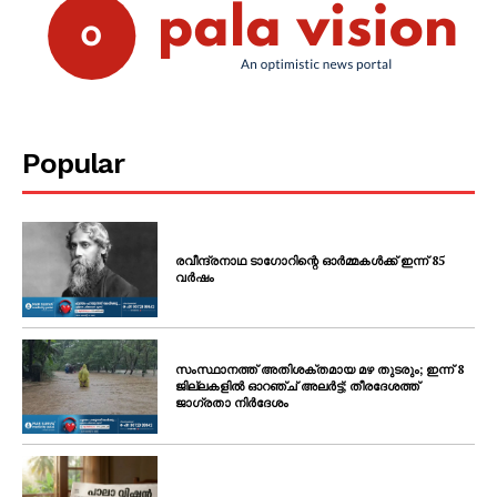
Popular
രവീന്ദ്രനാഥ ടാഗോറിന്റെ ഓർമ്മകൾക്ക് ഇന്ന് 85
വർഷം
സംസ്ഥാനത്ത് അതിശക്തമായ മഴ തുടരും; ഇന്ന് 8
ജില്ലകളിൽ ഓറഞ്ച് അലർട്ട്; തീരദേശത്ത്
ജാഗ്രതാ നിർദേശം