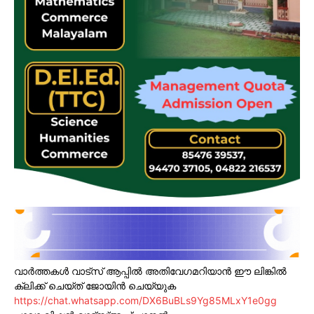
വാർത്തകൾ വാട്സ് ആപ്പിൽ അതിവേഗമറിയാൻ ഈ ലിങ്കിൽ
ക്ലിക്ക് ചെയ്ത് ജോയിൻ ചെയ്യുക
https://chat.whatsapp.com/DX6BuBLs9Yg85MLxY1e0gg