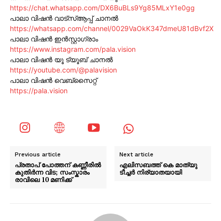
https://chat.whatsapp.com/DX6BuBLs9Yg85MLxY1e0gg
പാലാ വിഷൻ വാട്സ്ആപ്പ് ചാനൽ
https://whatsapp.com/channel/0029VaOkK347dmeU81dBvf2X
പാലാ വിഷൻ ഇൻസ്റ്റാഗ്രാം
https://www.instagram.com/pala.vision
പാലാ വിഷൻ യൂ ട്യൂബ് ചാനൽ
https://youtube.com/@palavision
പാലാ വിഷൻ വെബ്സൈറ്റ്
https://pala.vision
Previous article
Next article
പ്രതാപ് പോത്തന് കണ്ണീരിൽ
എലിസബത്ത് കെ മാത്യു
കുതിർന്ന വിട; സംസ്കാരം
ടീച്ചർ നിര്യാതയായി
രാവിലെ 10 മണിക്ക്