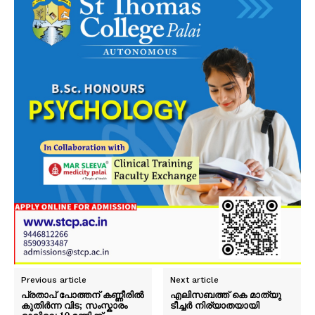
Previous article
Next article
പ്രതാപ് പോത്തന് കണ്ണീരിൽ
എലിസബത്ത് കെ മാത്യു
കുതിർന്ന വിട; സംസ്കാരം
ടീച്ചർ നിര്യാതയായി