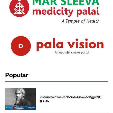
Popular
രവീന്ദ്രനാഥ ടാഗോറിന്റെ ഓർമ്മകൾക്ക് ഇന്ന് 85
വർഷം