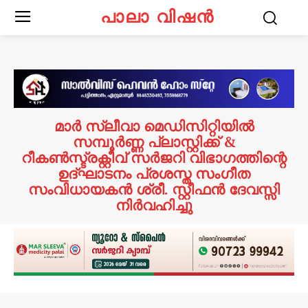
പാലാ വിഷൻ
മാർ സ്ലീവാ മെഡിസിറ്റിയിൽ
സമ്പൂർണ്ണ പ്ലാസ്റ്റിക്ക് &
റീകൺസ്ട്രക്റ്റീവ് സർജറി വിഭാഗത്തിന്റെ
ഉദ്ഘാടനം പ്രശസ്ത സംഗീത
സംവിധായകൻ ശ്രീ. സ്റ്റീഫൻ ദേവസ്സി
നിർവഹിച്ചു