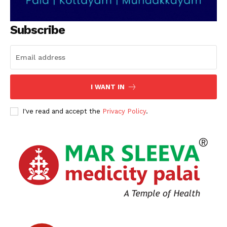
SUBSCRIBE NOW
Subscribe
PALA VISION
About
I WANT IN
Contact us
Subscription Plans
I've read and accept the
Privacy Policy
.
My account
Grievance Redressal