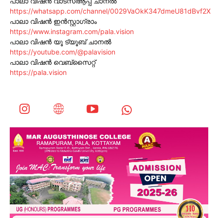
പാലാ വിഷൻ വാട്സ്ആപ്പ് ചാനൽ
https://whatsapp.com/channel/0029VaOkK347dmeU81dBvf2X
പാലാ വിഷൻ ഇൻസ്റ്റാഗ്രാം
https://www.instagram.com/pala.vision
പാലാ വിഷൻ യൂ ട്യൂബ് ചാനൽ
https://youtube.com/@palavision
പാലാ വിഷൻ വെബ്സൈറ്റ്
https://pala.vision