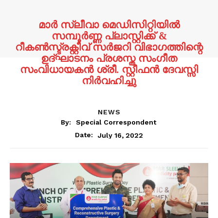
മാർ സ്ലീവാ മെഡിസിറ്റിയിൽ
സമ്പൂർണ്ണ പ്ലാസ്റ്റിക്ക് &
റീകൺസ്ട്രക്റ്റീവ് സർജറി വിഭാഗത്തിന്റെ
ഉദ്ഘാടനം പ്രശസ്ത സംഗീത
സംവിധായകൻ ശ്രീ. സ്റ്റീഫൻ ദേവസ്സി
നിർവഹിച്ചു
NEWS
By:
Special Correspondent
July 16, 2022
Date: