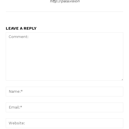
http://pala.vision
LEAVE A REPLY
Comment:
Na
Ema
Web