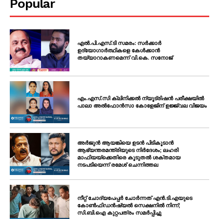
Popular
എൽ.പി.എസ്.ടി സമരം: സർക്കാർ
ഉദ്യോഗാർത്ഥികളെ കേൾക്കാൻ
തയ്യാറാകണമെന്ന് വി.കെ. സനോജ്
എം.എസ്.സി ക്ലിനിക്കൽ ന്യൂട്രിഷൻ പരീക്ഷയിൽ
പാലാ അൽഫോൻസാ കോളേജിന് ഉജ്ജ്വല വിജയം
അർജുൻ ആയങ്കിയെ ഉടൻ പിടികൂടാൻ
ആഭ്യന്തരമന്ത്രിയുടെ നിർദേശം; ലഹരി
മാഫിയയ്ക്കെതിരെ കൂടുതൽ ശക്തമായ
നടപടിയെന്ന് രമേശ് ചെന്നിത്തല
നീറ്റ് ചോദ്യപേപ്പർ ചോർന്നത് എൻ.ടി.എയുടെ
കോൺഫിഡൻഷ്യൽ സെക്ഷനിൽ നിന്ന്;
സി.ബി.ഐ കുറ്റപത്രം സമർപ്പിച്ചു