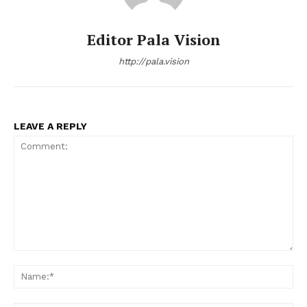
Editor Pala Vision
http://pala.vision
LEAVE A REPLY
Comment:
Na