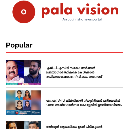
Popular
എൽ.പി.എസ്.ടി സമരം: സർക്കാർ
ഉദ്യോഗാർത്ഥികളെ കേൾക്കാൻ
തയ്യാറാകണമെന്ന് വി.കെ. സനോജ്
എം.എസ്.സി ക്ലിനിക്കൽ ന്യൂട്രിഷൻ പരീക്ഷയിൽ
പാലാ അൽഫോൻസാ കോളേജിന് ഉജ്ജ്വല വിജയം
അർജുൻ ആയങ്കിയെ ഉടൻ പിടികൂടാൻ