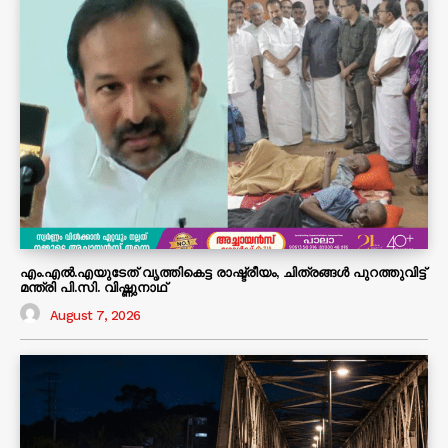
എം.എൽ.എയുടേത് വൃത്തികെട്ട രാഷ്ട്രീയം, ചിത്രങ്ങൾ പുറത്തുവിട്ട്
മന്ത്രി പി.സി. വിഷ്ണുനാഥ്
August 7, 2026