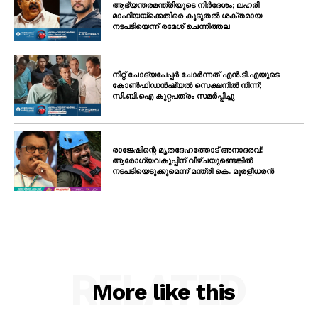
ആഭ്യന്തരമന്ത്രിയുടെ നിർദേശം; ലഹരി
മാഫിയയ്ക്കെതിരെ കൂടുതൽ ശക്തമായ
നടപടിയെന്ന് രമേശ് ചെന്നിത്തല
നീറ്റ് ചോദ്യപേപ്പർ ചോർന്നത് എൻ.ടി.എയുടെ
കോൺഫിഡൻഷ്യൽ സെക്ഷനിൽ നിന്ന്;
സി.ബി.ഐ കുറ്റപത്രം സമർപ്പിച്ചു
രാജേഷിന്റെ മൃതദേഹത്തോട് അനാദരവ്:
ആരോഗ്യവകുപ്പിന് വീഴ്ചയുണ്ടെങ്കിൽ
നടപടിയെടുക്കുമെന്ന് മന്ത്രി കെ. മുരളീധരൻ
RELATED
More like this