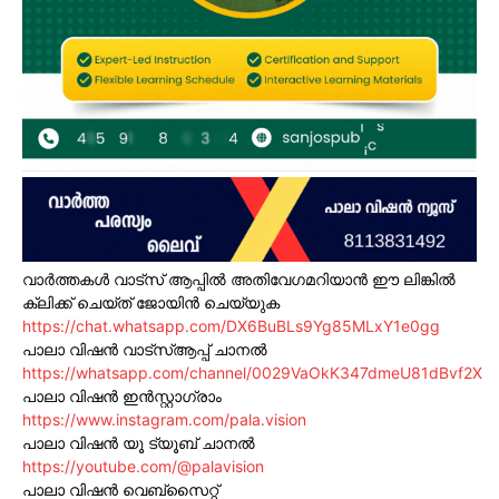
വാർത്തകൾ വാട്സ് ആപ്പിൽ അതിവേഗമറിയാൻ ഈ ലിങ്കിൽ
ക്ലിക്ക് ചെയ്ത് ജോയിൻ ചെയ്യുക
https://chat.whatsapp.com/DX6BuBLs9Yg85MLxY1e0gg
പാലാ വിഷൻ വാട്സ്ആപ്പ് ചാനൽ
https://whatsapp.com/channel/0029VaOkK347dmeU81dBvf2X
പാലാ വിഷൻ ഇൻസ്റ്റാഗ്രാം
https://www.instagram.com/pala.vision
പാലാ വിഷൻ യൂ ട്യൂബ് ചാനൽ
https://youtube.com/@palavision
പാലാ വിഷൻ വെബ്സൈറ്റ്