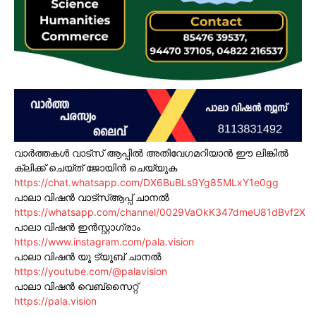
വാർത്തകൾ വാട്സ് ആപ്പിൽ അതിവേഗമറിയാൻ ഈ ലിങ്കിൽ
ക്ലിക്ക് ചെയ്ത് ജോയിൻ ചെയ്യുക
https://chat.whatsapp.com/DX6BuBLs9Yg85MLxY1e0gg
പാലാ വിഷൻ വാട്സ്ആപ്പ് ചാനൽ
https://whatsapp.com/channel/0029VaOkK347dmeU81dBvf2X
പാലാ വിഷൻ ഇൻസ്റ്റാഗ്രാം
https://www.instagram.com/pala.vision
പാലാ വിഷൻ യൂ ട്യൂബ് ചാനൽ
https://youtube.com/@palavision
പാലാ വിഷൻ വെബ്സൈറ്റ്
https://pala.vision