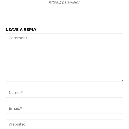
https://pala.vision
LEAVE A REPLY
Comment:
Na
Ema
Web