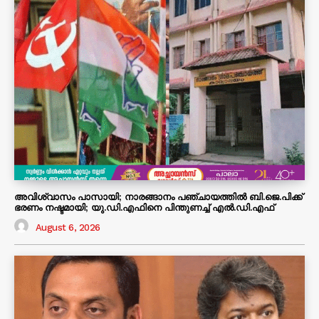
അവിശ്വാസം പാസായി; നാരങ്ങാനം പഞ്ചായത്തിൽ ബി.ജെ.പിക്ക്
ഭരണം നഷ്ടമായി; യു.ഡി.എഫിനെ പിന്തുണച്ച് എൽ.ഡി.എഫ്
August 6, 2026