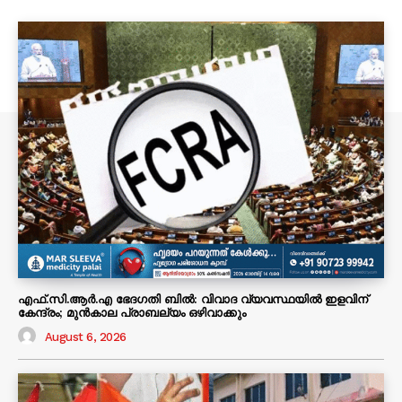
എഫ്.സി.ആർ.എ ഭേദഗതി ബിൽ: വിവാദ വ്യവസ്ഥയിൽ ഇളവിന്
കേന്ദ്രം; മുൻകാല പ്രാബല്യം ഒഴിവാക്കും
August 6, 2026