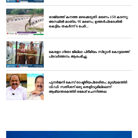
SUBSCRIBE NOW
രാജ്യത്ത് കനത്ത മഴക്കെടുതി: മരണം 150 കടന്നു;
അസമിൽ മാത്രം 95 മരണം; ഉത്തർപ്രദേശിൽ
കെട്ടിടം തകർന്ന് 6 പേർ...
PALA VISION
About
കേരളാ ഗ്രോ ജില്ലാ പ്രീമിയം സ്‌റ്റോർ കോട്ടയത്ത്
പ്രവർത്തനം ആരംഭിച്ചു.
Contact us
Subscription Plans
My account
പുനർജനി കേസ് രാഷ്ട്രീയപ്രേരിതം; മുഖ്യമന്ത്രി
Grievance Redressal
വി.ഡി. സതീശന് ഒരു തെളിവുമില്ലെന്ന്
ആഭ്യന്തരമന്ത്രി രമേശ് ചെന്നിത്തല