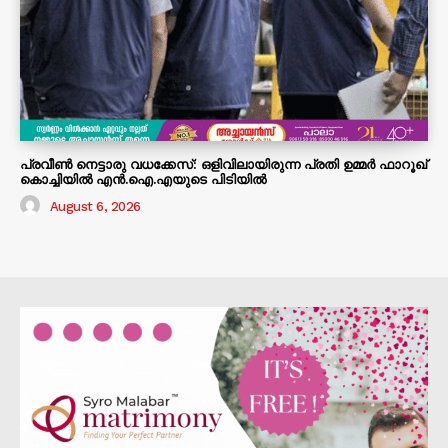
പ്രവീൺ നെട്ടാരു വധക്കേസ്: ഒളിവിലായിരുന്ന പ്രതി ഉമ്മർ ഫാറൂഖ്
കൊച്ചിയിൽ എൻ.ഐ.എയുടെ പിടിയിൽ
August 6, 2026