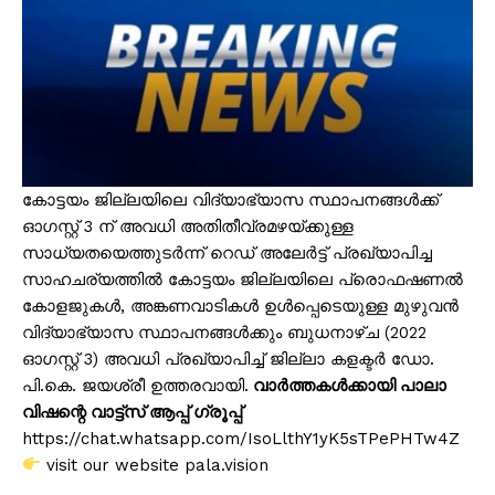
കോട്ടയം ജില്ലയിലെ വിദ്യാഭ്യാസ സ്ഥാപനങ്ങൾക്ക്
ഓഗസ്റ്റ് 3 ന് അവധി അതിതീവ്രമഴയ്ക്കുള്ള
സാധ്യതയെത്തുടർന്ന് റെഡ് അലേർട്ട് പ്രഖ്യാപിച്ച
സാഹചര്യത്തിൽ കോട്ടയം ജില്ലയിലെ പ്രൊഫഷണൽ
കോളജുകൾ, അങ്കണവാടികൾ ഉൾപ്പെടെയുള്ള മുഴുവൻ
വിദ്യാഭ്യാസ സ്ഥാപനങ്ങൾക്കും ബുധനാഴ്ച (2022
ഓഗസ്റ്റ് 3) അവധി പ്രഖ്യാപിച്ച് ജില്ലാ കളക്ടർ ഡോ.
പി.കെ. ജയശ്രീ ഉത്തരവായി.
വാർത്തകൾക്കായി പാലാ
വിഷന്റെ വാട്ട്സ് ആപ്പ് ഗ്രൂപ്പ്
https://chat.whatsapp.com/IsoLlthY1yK5sTPePHTw4Z
visit our website pala.vision