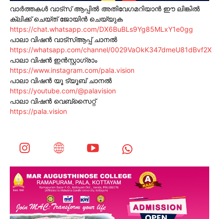
വാർത്തകൾ വാട്സ് ആപ്പിൽ അതിവേഗമറിയാൻ ഈ ലിങ്കിൽ
ക്ലിക്ക് ചെയ്ത് ജോയിൻ ചെയ്യുക
https://chat.whatsapp.com/DX6BuBLs9Yg85MLxY1e0gg
പാലാ വിഷൻ വാട്സ്ആപ്പ് ചാനൽ
https://whatsapp.com/channel/0029VaOkK347dmeU81dBvf2X
പാലാ വിഷൻ ഇൻസ്റ്റാഗ്രാം
https://www.instagram.com/pala.vision
പാലാ വിഷൻ യൂ ട്യൂബ് ചാനൽ
https://youtube.com/@palavision
പാലാ വിഷൻ വെബ്സൈറ്റ്
https://pala.vision