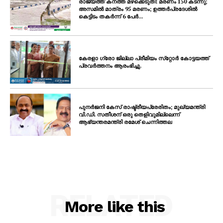
രാജ്യത്ത് കനത്ത മഴക്കെടുതി: മരണം 150 കടന്നു;
അസമിൽ മാത്രം 95 മരണം; ഉത്തർപ്രദേശിൽ
കെട്ടിടം തകർന്ന് 6 പേർ...
കേരളാ ഗ്രോ ജില്ലാ പ്രീമിയം സ്‌റ്റോർ കോട്ടയത്ത്
പ്രവർത്തനം ആരംഭിച്ചു.
പുനർജനി കേസ് രാഷ്ട്രീയപ്രേരിതം; മുഖ്യമന്ത്രി
വി.ഡി. സതീശന് ഒരു തെളിവുമില്ലെന്ന്
ആഭ്യന്തരമന്ത്രി രമേശ് ചെന്നിത്തല
RELATED
More like this