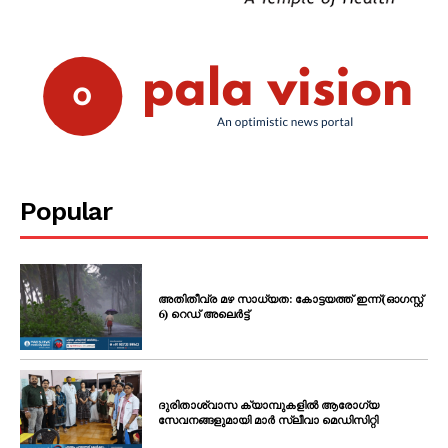
PALA VISION
Popular
അതിതീവ്ര മഴ സാധ്യത: കോട്ടയത്ത് ഇന്ന്(ഓഗസ്റ്റ്
6) റെഡ് അലെർട്ട്
ദുരിതാശ്വാസ ക്യാമ്പുകളിൽ ആരോഗ്യ
സേവനങ്ങളുമായി മാർ സ്ലീവാ മെഡിസിറ്റി