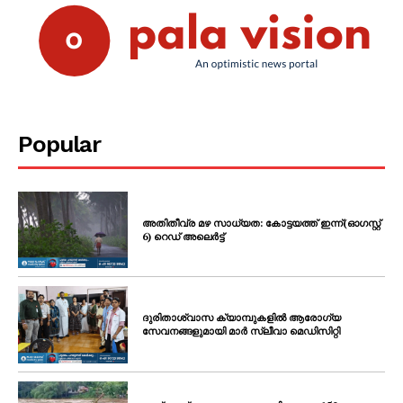
Popular
അതിതീവ്ര മഴ സാധ്യത: കോട്ടയത്ത് ഇന്ന്(ഓഗസ്റ്റ്
6) റെഡ് അലെർട്ട്
ദുരിതാശ്വാസ ക്യാമ്പുകളിൽ ആരോഗ്യ
സേവനങ്ങളുമായി മാർ സ്ലീവാ മെഡിസിറ്റി