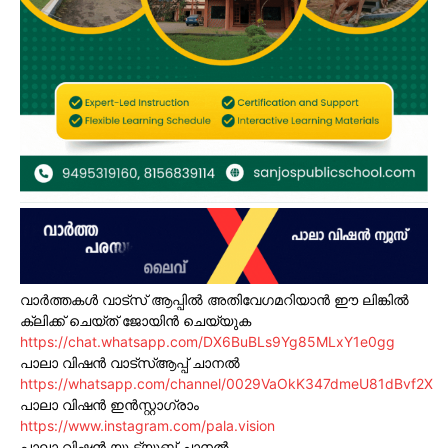
വാർത്തകൾ വാട്സ് ആപ്പിൽ അതിവേഗമറിയാൻ ഈ ലിങ്കിൽ
ക്ലിക്ക് ചെയ്ത് ജോയിൻ ചെയ്യുക
https://chat.whatsapp.com/DX6BuBLs9Yg85MLxY1e0gg
പാലാ വിഷൻ വാട്സ്ആപ്പ് ചാനൽ
https://whatsapp.com/channel/0029VaOkK347dmeU81dBvf2X
പാലാ വിഷൻ ഇൻസ്റ്റാഗ്രാം
https://www.instagram.com/pala.vision
പാലാ വിഷൻ യൂ ട്യൂബ് ചാനൽ