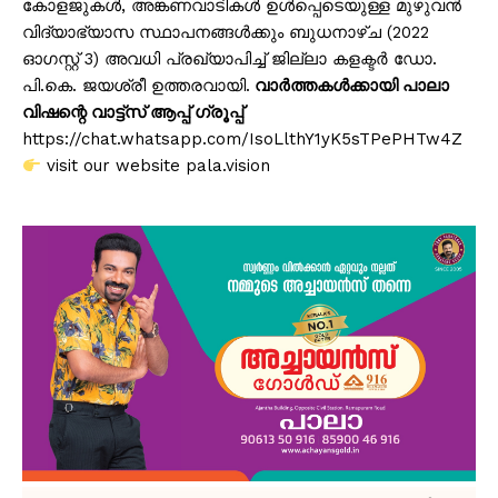
കോളജുകൾ, അങ്കണവാടികൾ ഉൾപ്പെടെയുള്ള മുഴുവൻ
വിദ്യാഭ്യാസ സ്ഥാപനങ്ങൾക്കും ബുധനാഴ്ച (2022
ഓഗസ്റ്റ് 3) അവധി പ്രഖ്യാപിച്ച് ജില്ലാ കളക്ടർ ഡോ.
പി.കെ. ജയശ്രീ ഉത്തരവായി.
വാർത്തകൾക്കായി പാലാ
വിഷന്റെ വാട്ട്സ് ആപ്പ് ഗ്രൂപ്പ്
https://chat.whatsapp.com/IsoLlthY1yK5sTPePHTw4Z
visit our website pala.vision