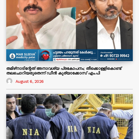
തമിഴ്‌നാടിന്റേത് അനാവശ്യ പ്രകോപനം; തീക്കൊള്ളികൊണ്ട്
തലചൊറിയരുതെന്ന് ഡീൻ കുര്യാക്കോസ് എം.പി
August 6, 2026