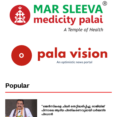
Popular
“ജെൻസികളെ ചിലർ തെറ്റിദ്ധരിപ്പിച്ചു; രാജിയ്ക്ക്
പിന്നാലെ ആദ്യ പ്രതികരണവുമായി ധർമേന്ദ്ര
പ്രധാൻ