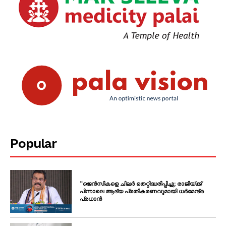
SUBSCRIBE NOW
PALA VISION
About
Contact us
Subscription Plans
My account
Grievance Redressal
Popular
“ജെൻസികളെ ചിലർ തെറ്റിദ്ധരിപ്പിച്ചു; രാജിയ്ക്ക്
പിന്നാലെ ആദ്യ പ്രതികരണവുമായി ധർമേന്ദ്ര
പ്രധാൻ