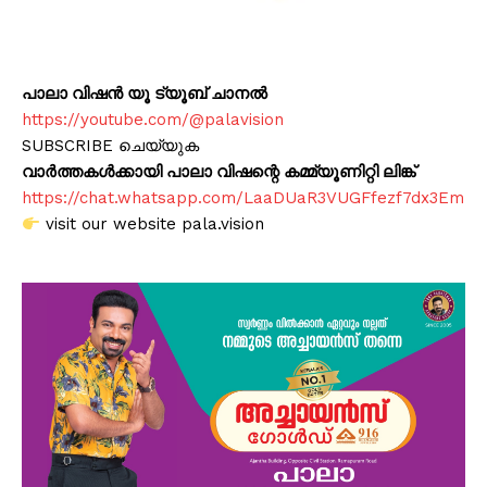
പാലാ വിഷൻ യൂ ട്യൂബ് ചാനൽ
https://youtube.com/@palavision
SUBSCRIBE ചെയ്യുക
വാർത്തകൾക്കായി പാലാ വിഷന്റെ കമ്മ്യൂണിറ്റി ലിങ്ക്
https://chat.whatsapp.com/LaaDUaR3VUGFfezf7dx3Em
visit our website pala.vision