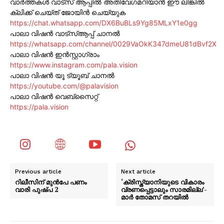
വാർത്തകൾ വാട്സ് ആപ്പിൽ അതിവേഗമറിയാൻ ഈ ലിങ്കിൽ
ക്ലിക്ക് ചെയ്ത് ജോയിൻ ചെയ്യുക
https://chat.whatsapp.com/DX6BuBLs9Yg85MLxY1e0gg
പാലാ വിഷൻ വാട്സ്ആപ്പ് ചാനൽ
https://whatsapp.com/channel/0029VaOkK347dmeU81dBvf2X
പാലാ വിഷൻ ഇൻസ്റ്റാഗ്രാം
https://www.instagram.com/pala.vision
പാലാ വിഷൻ യൂ ട്യൂബ് ചാനൽ
https://youtube.com/@palavision
പാലാ വിഷൻ വെബ്സൈറ്റ്
https://pala.vision
Previous article
Next article
റിലീസിന് മുൻപേ പണം
‘ക്രിസ്ത്യാനിയുടെ വികാരം
വാരി പുഷ്പ 2
വ്രണപ്പെട്ടാലും സാരമില്ല’-
മാര്‍ തോമസ് തറയില്‍