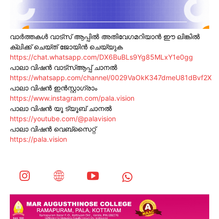
വാർത്തകൾ വാട്സ് ആപ്പിൽ അതിവേഗമറിയാൻ ഈ ലിങ്കിൽ
ക്ലിക്ക് ചെയ്ത് ജോയിൻ ചെയ്യുക
https://chat.whatsapp.com/DX6BuBLs9Yg85MLxY1e0gg
പാലാ വിഷൻ വാട്സ്ആപ്പ് ചാനൽ
https://whatsapp.com/channel/0029VaOkK347dmeU81dBvf2X
പാലാ വിഷൻ ഇൻസ്റ്റാഗ്രാം
https://www.instagram.com/pala.vision
പാലാ വിഷൻ യൂ ട്യൂബ് ചാനൽ
https://youtube.com/@palavision
പാലാ വിഷൻ വെബ്സൈറ്റ്
https://pala.vision