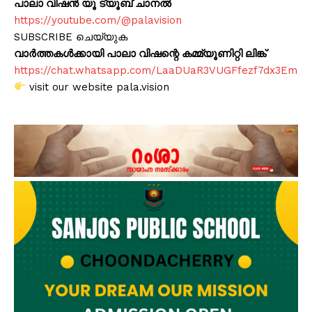
പാലാ വിഷൻ യൂ ട്യൂബ് ചാനൽ
https://youtube.com/@palavision
SUBSCRIBE ചെയ്യുക
വാർത്തകൾക്കായി പാലാ വിഷന്റെ കമ്മ്യൂണിറ്റി ലിങ്ക്
https://chat.whatsapp.com/LaaDUaR3VUGFfezf7dx3Em
visit our website pala.vision