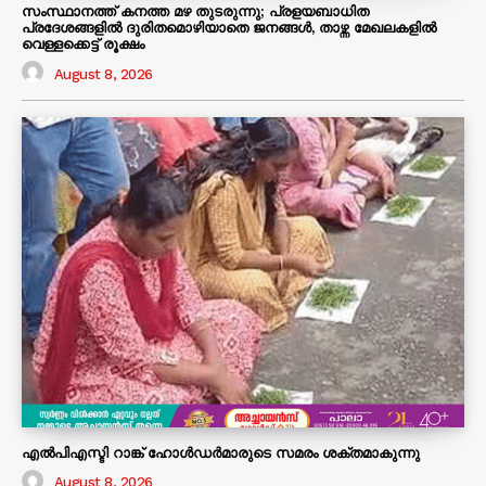
സംസ്ഥാനത്ത് കനത്ത മഴ തുടരുന്നു; പ്രളയബാധിത
പ്രദേശങ്ങളിൽ ദുരിതമൊഴിയാതെ ജനങ്ങൾ, താഴ്ന്ന മേഖലകളിൽ
വെള്ളക്കെട്ട് രൂക്ഷം
August 8, 2026
എൽപിഎസ്ടി റാങ്ക് ഹോൾഡർമാരുടെ സമരം ശക്തമാകുന്നു
August 8, 2026