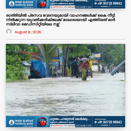
രാത്രിയിൽ പ്രസവ വേദനയുമായി വാഹനങ്ങൾക്ക് കൈ നീട്ടി
നിൽക്കുന്ന യുവതിക്കരികിലേക്ക് മാലാഖയായി എത്തിയത് മാർ
സ്ലീവാ മെഡിസിറ്റിയിലെ നഴ്സ്
August 8, 2026