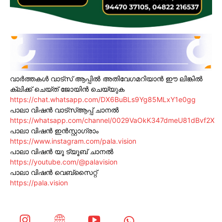
വാർത്തകൾ വാട്സ് ആപ്പിൽ അതിവേഗമറിയാൻ ഈ ലിങ്കിൽ
ക്ലിക്ക് ചെയ്ത് ജോയിൻ ചെയ്യുക
https://chat.whatsapp.com/DX6BuBLs9Yg85MLxY1e0gg
പാലാ വിഷൻ വാട്സ്ആപ്പ് ചാനൽ
https://whatsapp.com/channel/0029VaOkK347dmeU81dBvf2X
പാലാ വിഷൻ ഇൻസ്റ്റാഗ്രാം
https://www.instagram.com/pala.vision
പാലാ വിഷൻ യൂ ട്യൂബ് ചാനൽ
https://youtube.com/@palavision
പാലാ വിഷൻ വെബ്സൈറ്റ്
https://pala.vision