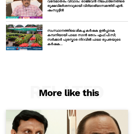
വന്ദേമാതരം വിവാദം: രാജ്ഭവൻ നിലപാടിനെതിരെ
രൂക്ഷവിമർശനവുമായി വിദ്യാഭ്യാസമന്ത്രി എൻ.
ഷംസുദ്ദീൻ
സംസ്ഥാനത്തിലെ മികച്ച കർഷക ഉൽപ്പാദക
കമ്പനിയായി പാലാ സാൻ തോം എഫ്.പി.സി;
സർക്കാർ പുരസ്കാര നിറവിൽ പാലാ രൂപതയുടെ
കർഷക...
RELATED
More like this