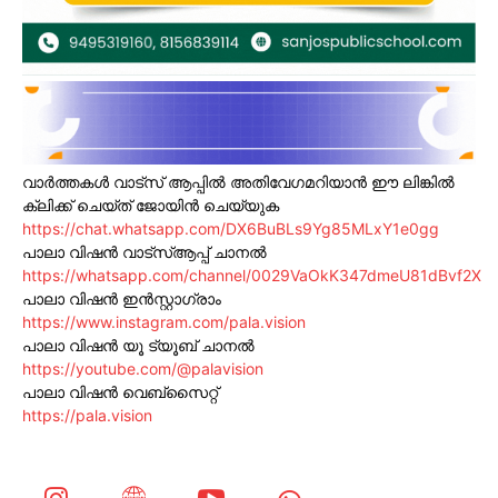
വാർത്തകൾ വാട്സ് ആപ്പിൽ അതിവേഗമറിയാൻ ഈ ലിങ്കിൽ
ക്ലിക്ക് ചെയ്ത് ജോയിൻ ചെയ്യുക
https://chat.whatsapp.com/DX6BuBLs9Yg85MLxY1e0gg
പാലാ വിഷൻ വാട്സ്ആപ്പ് ചാനൽ
https://whatsapp.com/channel/0029VaOkK347dmeU81dBvf2X
പാലാ വിഷൻ ഇൻസ്റ്റാഗ്രാം
https://www.instagram.com/pala.vision
പാലാ വിഷൻ യൂ ട്യൂബ് ചാനൽ
https://youtube.com/@palavision
പാലാ വിഷൻ വെബ്സൈറ്റ്
https://pala.vision