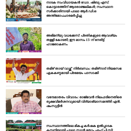
നാടക സംവിധായകൻ ഡോ. ഷിബു എസ്.
കൊട്ടാരത്തിന് ആദരാഞ്ജലികൾ; സംസ്ഥാന
സർക്കാരിനായി പാലാ ആർ.ഡി.ഒ
അന്തിമോപചാരമർപ്പിച്ചു
അഭിമന്യു വധക്കേസ്: പ്രതികളുടെ ആവശ്യം
തള്ളി കോടതി; ഈ മാസം 13-ന് നേരിട്ട്
ഹാജരാകണം
തമിഴ് തായ് വാഴ്ത്ത്’ നിർബന്ധം: തമിഴ്‌നാട് നിയമസഭ
ഏകകണ്ഠമായി പ്രമേയം പാസാക്കി
വന്ദേമാതരം വിവാദം: രാജ്ഭവൻ നിലപാടിനെതിരെ
രൂക്ഷവിമർശനവുമായി വിദ്യാഭ്യാസമന്ത്രി എൻ.
ഷംസുദ്ദീൻ
സംസ്ഥാനത്തിലെ മികച്ച കർഷക ഉൽപ്പാദക
കമ്പനിയായി പാലാ സാൻ തോം എഫ്.പി.സി;