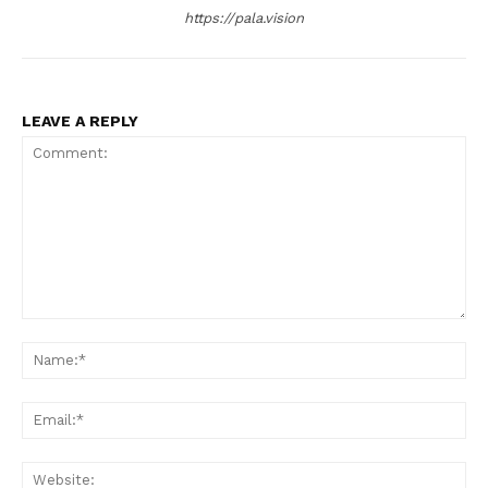
https://pala.vision
LEAVE A REPLY
Comment:
Na
Ema
Web