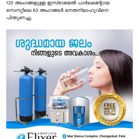
120 അംഗങ്ങളുള്ള ഇസ്രായേൽ പാർലമെന്റായ
സെനറ്റിലെ 63 അംഗങ്ങൾ നെതന്യാഹുവിനെ
പിന്തുണച്ചു.