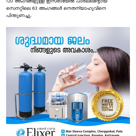
120 അംഗങ്ങളുള്ള ഇസ്രായേൽ പാർലമെന്റായ
സെനറ്റിലെ 63 അംഗങ്ങൾ നെതന്യാഹുവിനെ
പിന്തുണച്ചു.