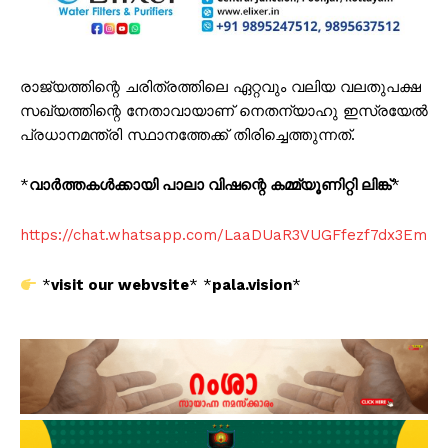
രാജ്യത്തിന്റെ ചരിത്രത്തിലെ ഏറ്റവും വലിയ വലതുപക്ഷ
സഖ്യത്തിന്റെ നേതാവായാണ് നെതന്യാഹു ഇസ്രയേൽ
പ്രധാനമന്ത്രി സ്ഥാനത്തേക്ക് തിരിച്ചെത്തുന്നത്.
*
വാർത്തകൾക്കായി പാലാ വിഷന്റെ കമ്മ്യൂണിറ്റി ലിങ്ക്
*
https://chat.whatsapp.com/LaaDUaR3VUGFfezf7dx3Em
*
visit our webvsite
* *
pala.vision
*