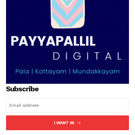
SUBSCRIBE NOW
PALA VISION
About
Contact us
Subscription Plans
My account
Grievance Redressal
Subscribe
I WANT IN