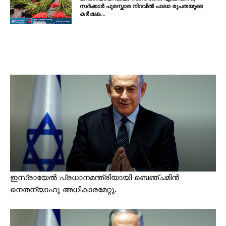
സർക്കാർ പുരസ്കാര നിറവിൽ പാലാ രൂപതയുടെ
കർഷക...
ഇസ്രായേൽ പ്രധാനമന്ത്രിയായി ബെഞ്ചമിൻ
നെതന്യാഹു അധികാരമേറ്റു.