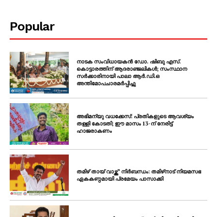
Popular
നാടക സംവിധായകൻ ഡോ. ഷിബു എസ്.
കൊട്ടാരത്തിന് ആദരാഞ്ജലികൾ; സംസ്ഥാന
സർക്കാരിനായി പാലാ ആർ.ഡി.ഒ
അന്തിമോപചാരമർപ്പിച്ചു
അഭിമന്യു വധക്കേസ്: പ്രതികളുടെ ആവശ്യം
തള്ളി കോടതി; ഈ മാസം 13-ന് നേരിട്ട്
ഹാജരാകണം
തമിഴ് തായ് വാഴ്ത്ത്’ നിർബന്ധം: തമിഴ്‌നാട് നിയമസഭ
ഏകകണ്ഠമായി പ്രമേയം പാസാക്കി