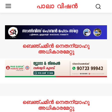
പാലാ വിഷൻ
ബെഞ്ചമിൻ നെതന്യാഹു
അധികാരമേറ്റു
ബെഞ്ചമിൻ നെതന്യാഹു
അധികാരമേറ്റു