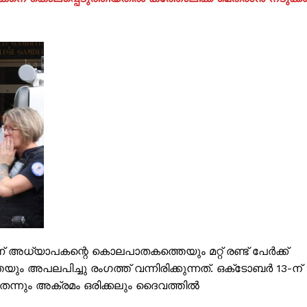
ISION
PALA VISION
ധ്യാപകന്റെ കൊലപാതകത്തെയും മറ്റ് രണ്ട് പേർക്ക്
ും അപലപിച്ചു രംഗത്ത് വന്നിരിക്കുന്നത്. ഒക്‌ടോബർ 13-ന്
About
തെന്നും അക്രമം ഒരിക്കലും ദൈവത്തിൽ
Contact us