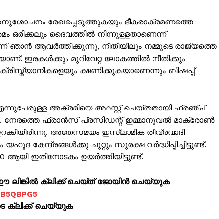
Subscription Plans
 അനുശോചനം രേഖപ്പെടുത്തുകയും ഭീകരാക്രമണത്തെ
My account
ം ഒരിക്കലും ദൈവത്തിൽ നിന്നുള്ളതാണെന്ന്
Grievance Redressal
ന് ഞാൻ ആവർത്തിക്കുന്നു, നീതിയിലും നമ്മുടെ രാജ്യത്തെ
ാണ്. ഇരകൾക്കും മുറിവേറ്റ ലോകത്തില്‍ നീതിക്കും
E NOW
 ക്രിസ്ത്യാനികളെയും ക്ഷണിക്കുകയാണെന്നും ബിഷപ്പ്
്നുപേരുള്ള അക്രമിയെ അറസ്റ്റ് ചെയ്തതായി ഫ്രഞ്ച്
. നേരത്തെ ഫ്രാൻസ് പ്രസിഡന്റ് ഇമ്മാനുവൽ മാക്രോൺ
ക്കിയിരിന്നു. അതേസമയം ഇസ്ലാമിക തീവ്രവാദി
കേന്ദ്രങ്ങള്‍ക്കു ചുറ്റും സുരക്ഷ വർദ്ധിപ്പിച്ചിട്ടുണ്ട്.
0 ആയി ഇതിനോടകം ഉയർത്തിയിട്ടുണ്ട്.
ലിങ്കിൽ ക്ലിക്ക് ചെയ്ത് ജോയിൻ ചെയ്യുക
jOB5QBPG5
ക്ലിക്ക് ചെയ്യുക