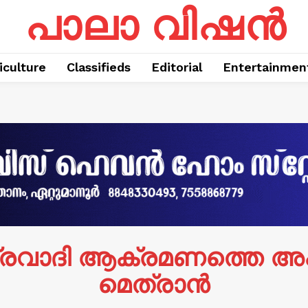
പാലാ വിഷൻ
iculture
Classifieds
Editorial
Entertainmen
രവാദി ആക്രമണത്തെ അപല
മെത്രാന്‍