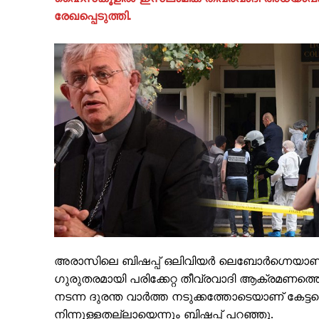
രേഖപ്പെടുത്തി.
PALA V
അരാസിലെ ബിഷപ്പ് ഒലിവിയർ ലെബോർഗ്നെയാണ് അ
ഗുരുതരമായി പരിക്കേറ്റ തീവ്രവാദി ആക്രമണത്തെയ
നടന്ന ദുരന്ത വാർത്ത നടുക്കത്തോടെയാണ് കേട്ട
നിന്നുള്ളതല്ലായെന്നും ബിഷപ്പ് പറഞ്ഞു.