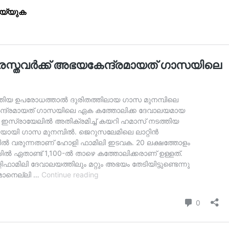
െയ്യുക