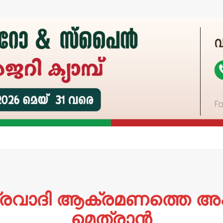
രവാദി ആക്രമണത്തെ അപല
മെത്രാന്‍