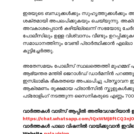
ഇരയുടെ ബന്ധുക്കൾക്കും സുഹൃത്തുക്കൾക്കും
ശക്തമായി അപലപിക്കുകയും ചെയ്യുന്നു. അക്രമ
അവകാശപ്പെടാൻ കഴിയില്ലെന്ന് സഭയോടു ചേര്‍ന്
പോലീസിലും ഉള്ള വിശ്വാസം വീണ്ടും ഉറപ്പിക്കുകയ
SUBSCRIB
സമാധാനത്തിനും വേണ്ടി പ്രാർത്ഥിക്കാന്‍ എല്ലാ
കൂട്ടിച്ചേര്‍ത്തു.
അതേസമയം പോലീസ് സ്ഥലത്തെത്തി മുഹമ്മദ് എന
ആഭ്യന്തര മന്ത്രി ജെറാൾഡ് ഡാർമനിൻ പറഞ്ഞു
ഇസ്ലാമിക ഭീകരതയെ അപലപിച്ചു പ്രസ്താവന ഇറ
ആക്രമണം രൂക്ഷമായ ഫ്രാന്‍സില്‍ സ്കൂളുകൾക്കും യഹൂദ 
പട്രോളിംഗ് നടത്തുന്ന സൈനികരുടെ എണ്ണം 700
വാർത്തകൾ വാട്സ് ആപ്പിൽ അതിവേഗമറിയാൻ ഈ 
https://chat.whatsapp.com/IQxWMj8ftCQ3n
വാർത്തകൾ പാലാ വിഷനിൽ വായിക്കുവാൻ ഇവിടെ 
Website
pala.vision