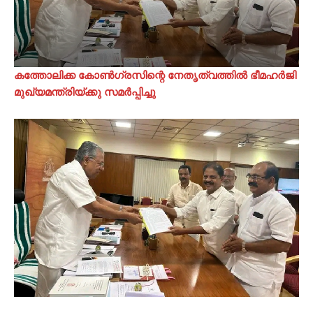
കത്തോലിക്ക കോൺഗ്രസിന്റെ നേതൃത്വത്തിൽ ഭീമഹർജി
മുഖ്യമന്ത്രിയ്ക്കു സമർപ്പിച്ചു