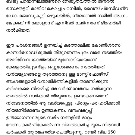
ബിജു പറയന്നിലത്തിൻ്റെ നേതൃത്വത്തിൽ ജനറൽ
സെക്രട്ടറി രാജീവ് കൊച്ചുപറമ്പിൽ, വൈസ് പ്രസിഡൻ്റ
ഡോ. ജോസുകുട്ടി ഒഴുകയിൽ, ഗ്ലോബൽ സമിതി അംഗം
ജേക്കബ് നി ക്കോളാസ് എന്നിവർ ചേർന്നാണ് ഭീമഹർജി
നൽകിയത്.
ഈ പ്രശ്‌നങ്ങൾ ഉന്നയിച്ച് കത്തോലിക്ക കോൺഗ്രസ്
കാസർഗോഡ് മുതൽ തിരുവനന്തപുരം വരെ നടത്തിയ
അതിജീവന യാത്രയ്ക്ക് മുന്നോടിയായാണ്
കേരളത്തിലുടനീളം ഒപ്പുശേഖരണം നടത്തിയത്.
വന്യമൃഗങ്ങളെ തുരത്താനു ള്ള ടാസ്ക‌് ഫോഴ്‌സ്
അംഗങ്ങളായി വനാതിർത്തികളിൽ താമസിക്കുന്ന
കർഷകരെ നിയമിച്ച്, അ വർക്ക് വേതനം നൽകുന്ന
തലത്തിൽ സർക്കാർ തീരുമാനം ഉണ്ടാകണമെന്ന്
നിവേദനത്തിൽ ആ വശ്യപ്പെട്ടു. പ്രശ്നം പരിഹരിക്കാൻ
നിയമനിർമാണം ഉണ്ടാകണം. വനംവകുപ്പ്
ഉദ്യോഗസ്ഥരുടെ സമീപനങ്ങളിൽ മാറ്റം
വേണം.കാർഷികോത്പന്ന വിലത്തകർച്ച മൂലം നിരവധി
കർഷകർ ആത്മഹത്യ ചെയ്യുന്നു. റബർ വില 250