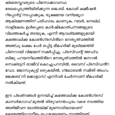
ക്രൈസ്തവരുടെ പിന്നോക്കാവസ്ഥ
രേഖപ്പെടുത്തിയിരിക്കുന്ന ജെ.ബി. കോശി കമ്മീഷൻ
റിപ്പോർട്ട് നടപ്പാക്കുക, രൂക്ഷമായ വന്യമൃഗ
ആക്രമണത്തിന് പരിഹാരം കാണുക, റബർ, നെല്ല്,
നാളികേരം ഉൾപ്പെടെ കാർഷികോത്പന്നങ്ങളുടെ
വിലത്തകർച്ച തടയുക, എന്നീ ആവശ്യങ്ങളുമായി
കത്തോലിക്ക കോൺഗ്രസിൻ്റെ നേതൃത്വത്തിൽ
അഞ്ചു ലക്ഷം പേർ ഒപ്പിട്ട ഭീമഹർജി മുഖ്യമന്ത്രി
പിണറായി വിജയന് സമർപ്പിച്ചു. പ്രസിഡന്റ് അഡ്വ.
ബിജു പറയന്നിലത്തിൻ്റെ നേതൃത്വത്തിൽ ജനറൽ
സെക്രട്ടറി രാജീവ് കൊച്ചുപറമ്പിൽ, വൈസ് പ്രസിഡൻ്റ
ഡോ. ജോസുകുട്ടി ഒഴുകയിൽ, ഗ്ലോബൽ സമിതി അംഗം
ജേക്കബ് നി ക്കോളാസ് എന്നിവർ ചേർന്നാണ് ഭീമഹർജി
നൽകിയത്.
ഈ പ്രശ്‌നങ്ങൾ ഉന്നയിച്ച് കത്തോലിക്ക കോൺഗ്രസ്
കാസർഗോഡ് മുതൽ തിരുവനന്തപുരം വരെ നടത്തിയ
അതിജീവന യാത്രയ്ക്ക് മുന്നോടിയായാണ്
കേരളത്തിലുടനീളം ഒപ്പുശേഖരണം നടത്തിയത്.