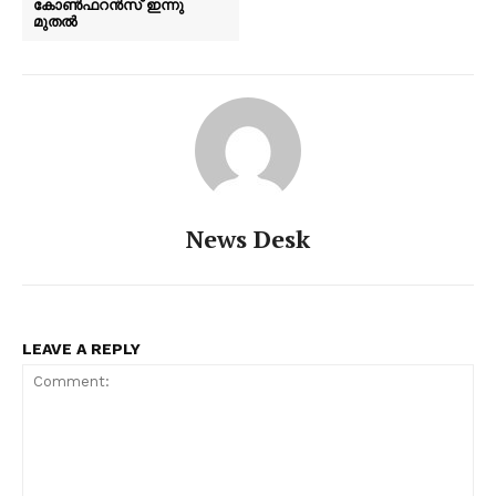
കോൺഫറൻസ് ഇന്നു
മുതൽ
PALA VISION
News Desk
LEAVE A REPLY