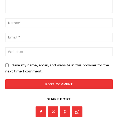
SUBSCRIBE NOW
Comment:
Na
PALA VISION
Ema
About
Contact us
Web
Subscription Plans
My account
Save my name, email, and website in this browser for the
next time I comment.
Grievance Redressal
SHARE POST: