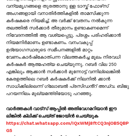
വന്യമൃഗങ്ങളെ തുരത്താനു ള്ള ടാസ്ക‌് ഫോഴ്‌സ്
അംഗങ്ങളായി വനാതിർത്തികളിൽ താമസിക്കുന്ന
കർഷകരെ നിയമിച്ച്, അ വർക്ക് വേതനം നൽകുന്ന
തലത്തിൽ സർക്കാർ തീരുമാനം ഉണ്ടാകണമെന്ന്
നിവേദനത്തിൽ ആ വശ്യപ്പെട്ടു. പ്രശ്നം പരിഹരിക്കാൻ
നിയമനിർമാണം ഉണ്ടാകണം. വനംവകുപ്പ്
ഉദ്യോഗസ്ഥരുടെ സമീപനങ്ങളിൽ മാറ്റം
വേണം.കാർഷികോത്പന്ന വിലത്തകർച്ച മൂലം നിരവധി
കർഷകർ ആത്മഹത്യ ചെയ്യുന്നു. റബർ വില 250
എങ്കിലും ആക്കാൻ സർക്കാർ മുന്നോട്ട് വന്നില്ലെങ്കിൽ
കേരളത്തിലെ റബർ കർഷകർക്ക് നിലനിൽ ക്കാൻ
സാധിക്കില്ലെന്ന് ഗ്ലോബൽ പ്രസിഡൻ്റ് അഡ്വ. ബിജു
പറയന്നിലം മുഖ്യമന്ത്രിയോടു പറഞ്ഞു.
വാർത്തകൾ വാട്സ് ആപ്പിൽ അതിവേഗമറിയാൻ ഈ
ലിങ്കിൽ ക്ലിക്ക് ചെയ്ത് ജോയിൻ ചെയ്യുക
https://chat.whatsapp.com/IQxWMj8ftCQ3njOB5QBP
G5