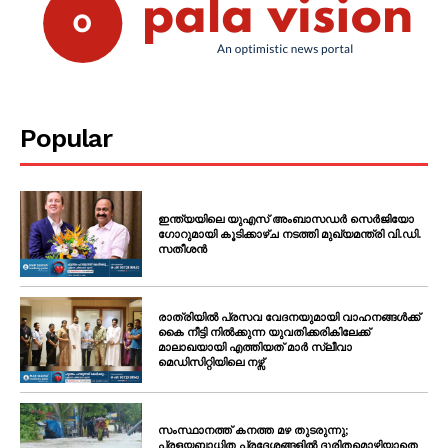
Popular
ഇന്ത്യയിലെ യുഎസ് അംബാസഡർ സെർജിയോ
ഗോറുമായി കൂടിക്കാഴ്ച നടത്തി മുഖ്യമന്ത്രി വി.ഡി.
സതീശൻ
രാത്രിയിൽ പ്രസവ വേദനയുമായി വാഹനങ്ങൾക്ക്
കൈ നീട്ടി നിൽക്കുന്ന യുവതിക്കരികിലേക്ക്
മാലാഖയായി എത്തിയത് മാർ സ്ലീവാ
മെഡിസിറ്റിയിലെ നഴ്സ്
സംസ്ഥാനത്ത് കനത്ത മഴ തുടരുന്നു;
പ്രളയബാധിത പ്രദേശങ്ങളിൽ ദുരിതമൊഴിയാതെ