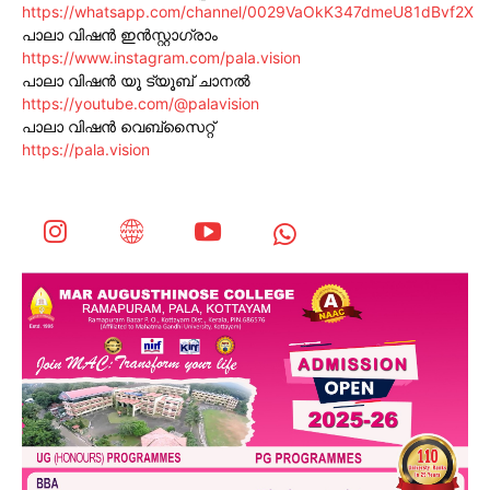
https://whatsapp.com/channel/0029VaOkK347dmeU81dBvf2X
പാലാ വിഷൻ ഇൻസ്റ്റാഗ്രാം
https://www.instagram.com/pala.vision
പാലാ വിഷൻ യൂ ട്യൂബ് ചാനൽ
https://youtube.com/@palavision
പാലാ വിഷൻ വെബ്സൈറ്റ്
https://pala.vision