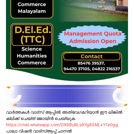
വാർത്തകൾ വാട്സ് ആപ്പിൽ അതിവേഗമറിയാൻ ഈ ലിങ്കിൽ
ക്ലിക്ക് ചെയ്ത് ജോയിൻ ചെയ്യുക
https://chat.whatsapp.com/DX6BuBLs9Yg85MLxY1e0gg
പാലാ വിഷൻ വാട്സ്ആപ്പ് ചാനൽ