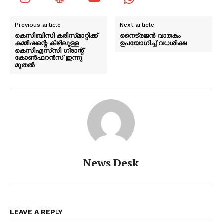
Previous article
Next article
കെസിബിസി കരിസ്‌മാറ്റിക്ക്
നൈട്രജൻ വാതകം
കമ്മീഷന്റെ കീഴിലുള്ള
ഉപയോഗിച്ച് വധശിക്ഷ
കെസിഎസ്‌സി ഗ്രാന്റ്
കോൺഫറൻസ് ഇന്നു
മുതൽ
News Desk
LEAVE A REPLY