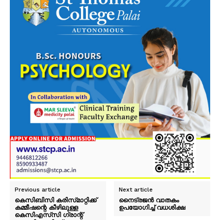
Previous article
Next article
കെസിബിസി കരിസ്‌മാറ്റിക്ക്
നൈട്രജൻ വാതകം
കമ്മീഷന്റെ കീഴിലുള്ള
ഉപയോഗിച്ച് വധശിക്ഷ
കെസിഎസ്‌സി ഗ്രാന്റ്