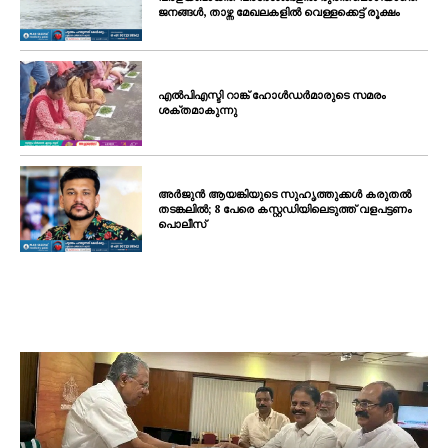
ജനങ്ങൾ, താഴ്ന്ന മേഖലകളിൽ വെള്ളക്കെട്ട് രൂക്ഷം
എൽപിഎസ്ടി റാങ്ക് ഹോൾഡർമാരുടെ സമരം
ശക്തമാകുന്നു
അർജുൻ ആയങ്കിയുടെ സുഹൃത്തുക്കൾ കരുതൽ
തടങ്കലിൽ; 8 പേരെ കസ്റ്റഡിയിലെടുത്ത് വളപട്ടണം
പൊലീസ്