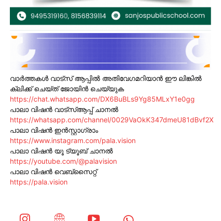
വാർത്തകൾ വാട്സ് ആപ്പിൽ അതിവേഗമറിയാൻ ഈ ലിങ്കിൽ
ക്ലിക്ക് ചെയ്ത് ജോയിൻ ചെയ്യുക
https://chat.whatsapp.com/DX6BuBLs9Yg85MLxY1e0gg
പാലാ വിഷൻ വാട്സ്ആപ്പ് ചാനൽ
https://whatsapp.com/channel/0029VaOkK347dmeU81dBvf2X
പാലാ വിഷൻ ഇൻസ്റ്റാഗ്രാം
https://www.instagram.com/pala.vision
പാലാ വിഷൻ യൂ ട്യൂബ് ചാനൽ
https://youtube.com/@palavision
പാലാ വിഷൻ വെബ്സൈറ്റ്
https://pala.vision