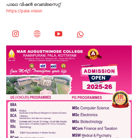
പാലാ വിഷൻ വെബ്സൈറ്റ്
https://pala.vision