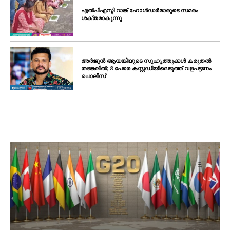
എൽപിഎസ്ടി റാങ്ക് ഹോൾഡർമാരുടെ സമരം
ശക്തമാകുന്നു
അർജുൻ ആയങ്കിയുടെ സുഹൃത്തുക്കൾ കരുതൽ
തടങ്കലിൽ; 8 പേരെ കസ്റ്റഡിയിലെടുത്ത് വളപട്ടണം
പൊലീസ്