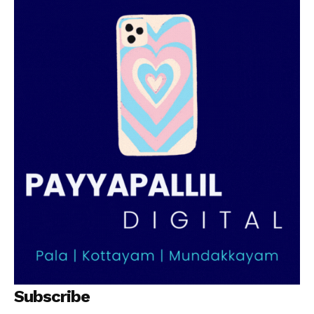
SUBSCRIBE NOW
PALA VISION
About
Contact us
Subscription Plans
My account
Grievance Redressal
Subscribe