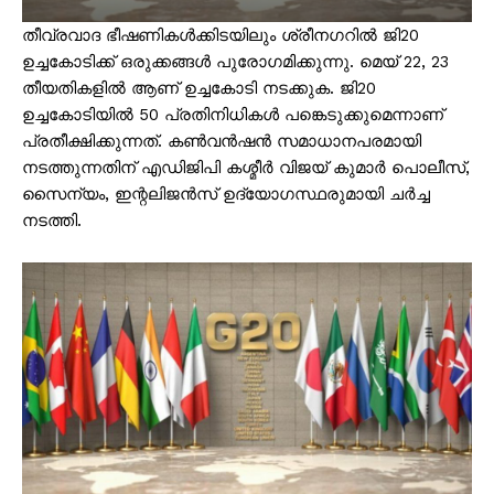
തീവ്രവാദ ഭീഷണികൾക്കിടയിലും ശ്രീനഗറിൽ ജി20
ഉച്ചകോടിക്ക് ഒരുക്കങ്ങൾ പുരോഗമിക്കുന്നു. മെയ് 22, 23
തീയതികളിൽ ആണ് ഉച്ചകോടി നടക്കുക. ജി20
ഉച്ചകോടിയിൽ 50 പ്രതിനിധികൾ പങ്കെടുക്കുമെന്നാണ്
പ്രതീക്ഷിക്കുന്നത്. കൺവൻഷൻ സമാധാനപരമായി
നടത്തുന്നതിന് എഡിജിപി കശ്മീർ വിജയ് കുമാർ പൊലീസ്,
സൈന്യം, ഇന്റലിജൻസ് ഉദ്യോഗസ്ഥരുമായി ചർച്ച
നടത്തി.