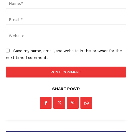
Na
Ema
Web
Save my name, email, and website in this browser for the
PALA VISION
next time I comment.
SHARE POST: