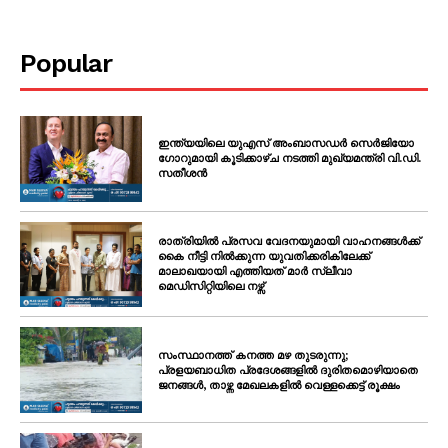
Popular
ഇന്ത്യയിലെ യുഎസ് അംബാസഡർ സെർജിയോ
ഗോറുമായി കൂടിക്കാഴ്ച നടത്തി മുഖ്യമന്ത്രി വി.ഡി.
സതീശൻ
രാത്രിയിൽ പ്രസവ വേദനയുമായി വാഹനങ്ങൾക്ക്
കൈ നീട്ടി നിൽക്കുന്ന യുവതിക്കരികിലേക്ക്
മാലാഖയായി എത്തിയത് മാർ സ്ലീവാ
മെഡിസിറ്റിയിലെ നഴ്സ്
സംസ്ഥാനത്ത് കനത്ത മഴ തുടരുന്നു;
പ്രളയബാധിത പ്രദേശങ്ങളിൽ ദുരിതമൊഴിയാതെ
ജനങ്ങൾ, താഴ്ന്ന മേഖലകളിൽ വെള്ളക്കെട്ട് രൂക്ഷം