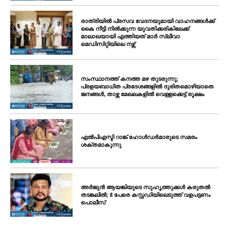
രാത്രിയിൽ പ്രസവ വേദനയുമായി വാഹനങ്ങൾക്ക്
കൈ നീട്ടി നിൽക്കുന്ന യുവതിക്കരികിലേക്ക്
മാലാഖയായി എത്തിയത് മാർ സ്ലീവാ
മെഡിസിറ്റിയിലെ നഴ്സ്
സംസ്ഥാനത്ത് കനത്ത മഴ തുടരുന്നു;
പ്രളയബാധിത പ്രദേശങ്ങളിൽ ദുരിതമൊഴിയാതെ
ജനങ്ങൾ, താഴ്ന്ന മേഖലകളിൽ വെള്ളക്കെട്ട് രൂക്ഷം
എൽപിഎസ്ടി റാങ്ക് ഹോൾഡർമാരുടെ സമരം
ശക്തമാകുന്നു
അർജുൻ ആയങ്കിയുടെ സുഹൃത്തുക്കൾ കരുതൽ
തടങ്കലിൽ; 8 പേരെ കസ്റ്റഡിയിലെടുത്ത് വളപട്ടണം
പൊലീസ്