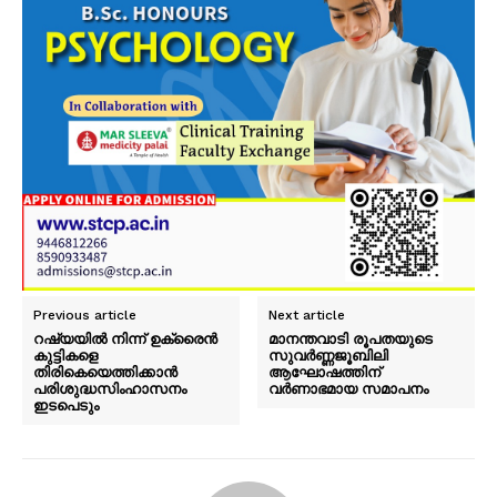
Previous article
Next article
റഷ്യയിൽ നിന്ന് ഉക്രൈൻ
മാനന്തവാടി രൂപതയുടെ
കുട്ടികളെ
സുവര്‍ണ്ണജൂബിലി
തിരികെയെത്തിക്കാൻ
ആഘോഷത്തിന്
പരിശുദ്ധസിംഹാസനം
വര്‍ണാഭമായ സമാപനം
ഇടപെടും