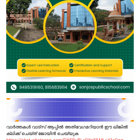
വാർത്തകൾ വാട്സ് ആപ്പിൽ അതിവേഗമറിയാൻ ഈ ലിങ്കിൽ
ക്ലിക്ക് ചെയ്ത് ജോയിൻ ചെയ്യുക
https://chat.whatsapp.com/DX6BuBLs9Yg85MLxY1e0gg