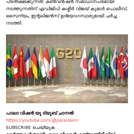
പ്രതീക്ഷിക്കുന്നത്. കൺവൻഷൻ സമാധാനപരമായി
നടത്തുന്നതിന് എഡിജിപി കശ്മീർ വിജയ് കുമാർ പൊലീസ്,
സൈന്യം, ഇന്റലിജൻസ് ഉദ്യോഗസ്ഥരുമായി ചർച്ച
നടത്തി.
പാലാ വിഷൻ യൂ ട്യൂബ് ചാനൽ
https://youtube.com/@palavision
SUBSCRIBE ചെയ്യുക