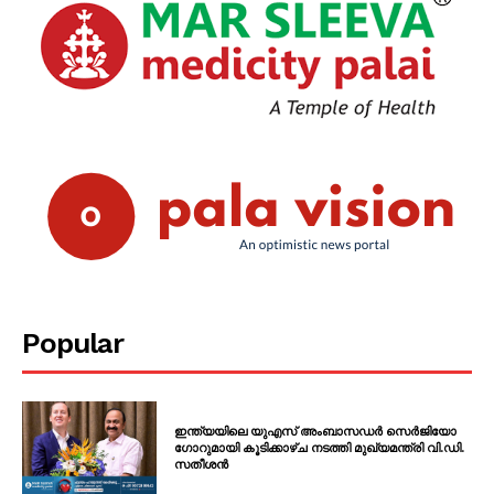
Popular
ഇന്ത്യയിലെ യുഎസ് അംബാസഡർ സെർജിയോ
ഗോറുമായി കൂടിക്കാഴ്ച നടത്തി മുഖ്യമന്ത്രി വി.ഡി.
സതീശൻ