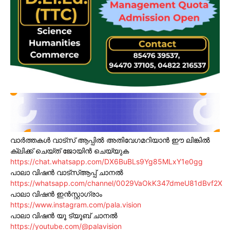
വാർത്തകൾ വാട്സ് ആപ്പിൽ അതിവേഗമറിയാൻ ഈ ലിങ്കിൽ
ക്ലിക്ക് ചെയ്ത് ജോയിൻ ചെയ്യുക
https://chat.whatsapp.com/DX6BuBLs9Yg85MLxY1e0gg
പാലാ വിഷൻ വാട്സ്ആപ്പ് ചാനൽ
https://whatsapp.com/channel/0029VaOkK347dmeU81dBvf2X
പാലാ വിഷൻ ഇൻസ്റ്റാഗ്രാം
https://www.instagram.com/pala.vision
പാലാ വിഷൻ യൂ ട്യൂബ് ചാനൽ
https://youtube.com/@palavision