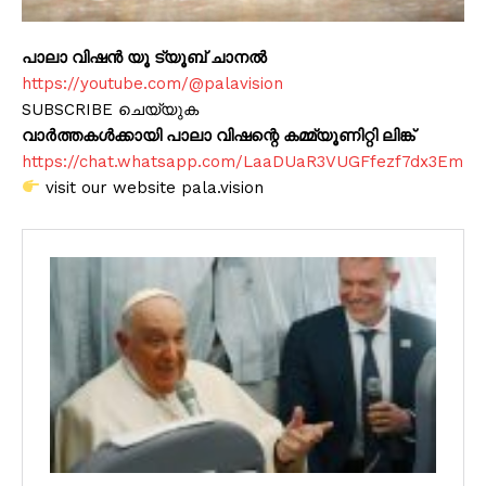
പാലാ വിഷൻ യൂ ട്യൂബ് ചാനൽ
https://youtube.com/@palavision
SUBSCRIBE ചെയ്യുക
വാർത്തകൾക്കായി പാലാ വിഷന്റെ കമ്മ്യൂണിറ്റി ലിങ്ക്
https://chat.whatsapp.com/LaaDUaR3VUGFfezf7dx3Em
visit our website pala.vision