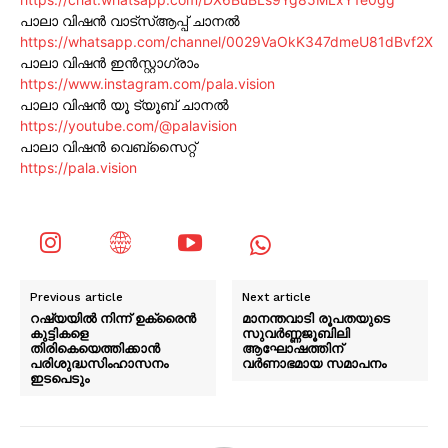
പാലാ വിഷൻ വാട്സ്ആപ്പ് ചാനൽ
https://whatsapp.com/channel/0029VaOkK347dmeU81dBvf2X
പാലാ വിഷൻ ഇൻസ്റ്റാഗ്രാം
https://www.instagram.com/pala.vision
പാലാ വിഷൻ യൂ ട്യൂബ് ചാനൽ
https://youtube.com/@palavision
പാലാ വിഷൻ വെബ്സൈറ്റ്
https://pala.vision
Previous article
Next article
റഷ്യയിൽ നിന്ന് ഉക്രൈൻ
മാനന്തവാടി രൂപതയുടെ
കുട്ടികളെ
സുവര്‍ണ്ണജൂബിലി
തിരികെയെത്തിക്കാൻ
ആഘോഷത്തിന്
പരിശുദ്ധസിംഹാസനം
വര്‍ണാഭമായ സമാപനം
ഇടപെടും