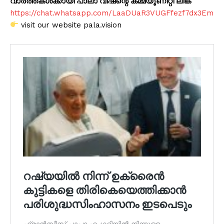
വാർത്തകൾക്കായി പാലാ വിഷന്റെ കമ്മ്യൂണിറ്റി ലിങ്ക്
https://chat.whatsapp.com/LaaDUaR3VUGFfezf7dx3Em
visit our website pala.vision