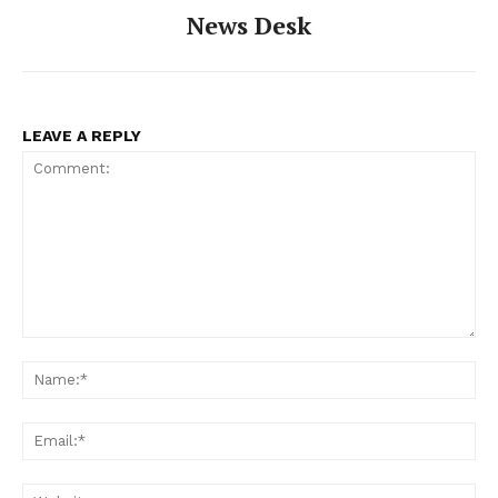
News Desk
LEAVE A REPLY
Comment:
Na
Ema
Web