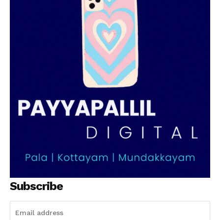
SUBSCRIBE NOW
PALA VISION
About
Contact us
Subscription Plans
My account
Grievance Redressal
Subscribe