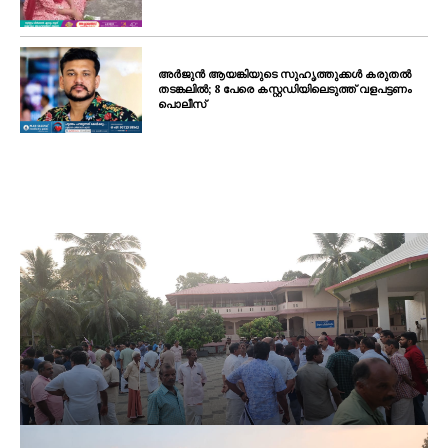
അർജുൻ ആയങ്കിയുടെ സുഹൃത്തുക്കൾ കരുതൽ
തടങ്കലിൽ; 8 പേരെ കസ്റ്റഡിയിലെടുത്ത് വളപട്ടണം
പൊലീസ്