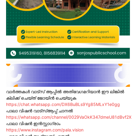
വാർത്തകൾ വാട്സ് ആപ്പിൽ അതിവേഗമറിയാൻ ഈ ലിങ്കിൽ
ക്ലിക്ക് ചെയ്ത് ജോയിൻ ചെയ്യുക
https://chat.whatsapp.com/DX6BuBLs9Yg85MLxY1e0gg
പാലാ വിഷൻ വാട്സ്ആപ്പ് ചാനൽ
https://whatsapp.com/channel/0029VaOkK347dmeU81dBvf2X
പാലാ വിഷൻ ഇൻസ്റ്റാഗ്രാം
https://www.instagram.com/pala.vision