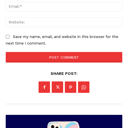
Ema
Web
Save my name, email, and website in this browser for the
next time I comment.
PALA VISION
SHARE POST: