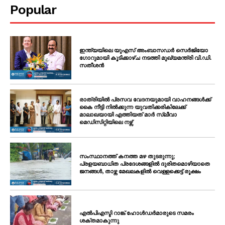
Popular
ഇന്ത്യയിലെ യുഎസ് അംബാസഡർ സെർജിയോ
ഗോറുമായി കൂടിക്കാഴ്ച നടത്തി മുഖ്യമന്ത്രി വി.ഡി.
സതീശൻ
രാത്രിയിൽ പ്രസവ വേദനയുമായി വാഹനങ്ങൾക്ക്
കൈ നീട്ടി നിൽക്കുന്ന യുവതിക്കരികിലേക്ക്
മാലാഖയായി എത്തിയത് മാർ സ്ലീവാ
മെഡിസിറ്റിയിലെ നഴ്സ്
സംസ്ഥാനത്ത് കനത്ത മഴ തുടരുന്നു;
പ്രളയബാധിത പ്രദേശങ്ങളിൽ ദുരിതമൊഴിയാതെ
ജനങ്ങൾ, താഴ്ന്ന മേഖലകളിൽ വെള്ളക്കെട്ട് രൂക്ഷം
എൽപിഎസ്ടി റാങ്ക് ഹോൾഡർമാരുടെ സമരം
ശക്തമാകുന്നു