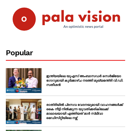
Popular
ഇന്ത്യയിലെ യുഎസ് അംബാസഡർ സെർജിയോ
ഗോറുമായി കൂടിക്കാഴ്ച നടത്തി മുഖ്യമന്ത്രി വി.ഡി.
സതീശൻ
രാത്രിയിൽ പ്രസവ വേദനയുമായി വാഹനങ്ങൾക്ക്
കൈ നീട്ടി നിൽക്കുന്ന യുവതിക്കരികിലേക്ക്
മാലാഖയായി എത്തിയത് മാർ സ്ലീവാ
മെഡിസിറ്റിയിലെ നഴ്സ്