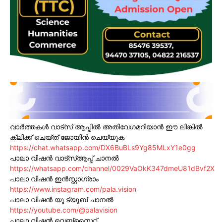
വാർത്തകൾ വാട്സ് ആപ്പിൽ അതിവേഗമറിയാൻ ഈ ലിങ്കിൽ
ക്ലിക്ക് ചെയ്ത് ജോയിൻ ചെയ്യുക
https://chat.whatsapp.com/DX6BuBLs9Yg85MLxY1e0gg
പാലാ വിഷൻ വാട്സ്ആപ്പ് ചാനൽ
https://whatsapp.com/channel/0029VaOkK347dmeU81dBvf2X
പാലാ വിഷൻ ഇൻസ്റ്റാഗ്രാം
https://www.instagram.com/pala.vision
പാലാ വിഷൻ യൂ ട്യൂബ് ചാനൽ
https://youtube.com/@palavision
പാലാ വിഷൻ വെബ്സൈറ്റ്