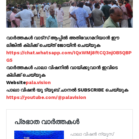
വാർത്തകൾ വാട്സ് ആപ്പിൽ അതിവേഗമറിയാൻ ഈ
ലിങ്കിൽ ക്ലിക്ക് ചെയ്ത് ജോയിൻ ചെയ്യുക
https://chat.whatsapp.com/IQxWMj8ftCQ3njOB5QBP
G5
വാർത്തകൾ പാലാ വിഷനിൽ വായിക്കുവാൻ ഇവിടെ
ക്ലിക്ക് ചെയ്യുക
Website
pala.vision
പാലാ വിഷൻ യൂ ട്യൂബ് ചാനൽ SUBSCRIBE ചെയ്യുക
https://youtube.com/@palavision