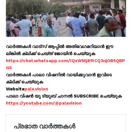
വാർത്തകൾ വാട്സ് ആപ്പിൽ അതിവേഗമറിയാൻ ഈ
ലിങ്കിൽ ക്ലിക്ക് ചെയ്ത് ജോയിൻ ചെയ്യുക
https://chat.whatsapp.com/IQxWMj8ftCQ3njOB5QBP
G5
വാർത്തകൾ പാലാ വിഷനിൽ വായിക്കുവാൻ ഇവിടെ
ക്ലിക്ക് ചെയ്യുക
Website
pala.vision
പാലാ വിഷൻ യൂ ട്യൂബ് ചാനൽ SUBSCRIBE ചെയ്യുക
https://youtube.com/@palavision