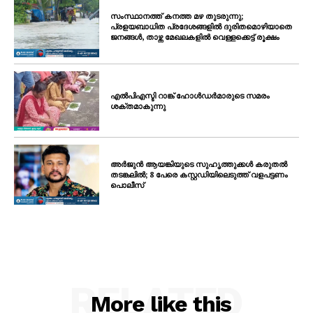
സംസ്ഥാനത്ത് കനത്ത മഴ തുടരുന്നു;
പ്രളയബാധിത പ്രദേശങ്ങളിൽ ദുരിതമൊഴിയാതെ
ജനങ്ങൾ, താഴ്ന്ന മേഖലകളിൽ വെള്ളക്കെട്ട് രൂക്ഷം
എൽപിഎസ്ടി റാങ്ക് ഹോൾഡർമാരുടെ സമരം
ശക്തമാകുന്നു
അർജുൻ ആയങ്കിയുടെ സുഹൃത്തുക്കൾ കരുതൽ
തടങ്കലിൽ; 8 പേരെ കസ്റ്റഡിയിലെടുത്ത് വളപട്ടണം
പൊലീസ്
RELATED
More like this