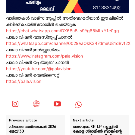
വാർത്തകൾ വാട്സ് ആപ്പിൽ അതിവേഗമറിയാൻ ഈ ലിങ്കിൽ
ക്ലിക്ക് ചെയ്ത് ജോയിൻ ചെയ്യുക
https://chat.whatsapp.com/DX6BuBLs9Yg85MLxY1e0gg
പാലാ വിഷൻ വാട്സ്ആപ്പ് ചാനൽ
https://whatsapp.com/channel/0029VaOkK347dmeU81dBvf2X
പാലാ വിഷൻ ഇൻസ്റ്റാഗ്രാം
https://www.instagram.com/pala.vision
പാലാ വിഷൻ യൂ ട്യൂബ് ചാനൽ
https://youtube.com/@palavision
പാലാ വിഷൻ വെബ്സൈറ്റ്
https://pala.vision
Previous article
Next article
പ്രഭാത വാർത്തകൾ 2026
രാമപുരം SH LP സ്കൂളിൽ
മെയ് 30
കേരള ഗ്രാമീൺ ബാങ്കിന്റെ