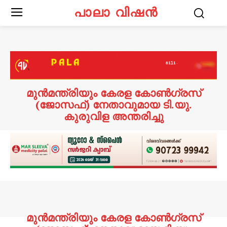
പാലാ വിഷൻ
മുൻമന്ത്രിയും കേരള കോൺഗ്രസ്
(ജോസഫ്) നേതാവുമായ ടി.യു.
കുരുവിള അന്തരിച്ചു
മുൻമന്ത്രിയും കേരള കോൺഗ്രസ്