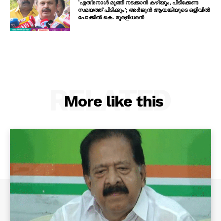
‘എത്രനാൾ മുങ്ങി നടക്കാൻ കഴിയും, പിടിക്കേണ്ട
സമയത്ത് പിടിക്കും’; അർജുൻ ആയങ്കിയുടെ ഒളിവിൽ
പോക്കിൽ കെ. മുരളിധരൻ
RELATED
More like this