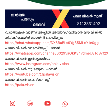
വാർത്തകൾ വാട്സ് ആപ്പിൽ അതിവേഗമറിയാൻ ഈ ലിങ്കിൽ
ക്ലിക്ക് ചെയ്ത് ജോയിൻ ചെയ്യുക
https://chat.whatsapp.com/DX6BuBLs9Yg85MLxY1e0gg
പാലാ വിഷൻ വാട്സ്ആപ്പ് ചാനൽ
https://whatsapp.com/channel/0029VaOkK347dmeU81dBvf2X
പാലാ വിഷൻ ഇൻസ്റ്റാഗ്രാം
https://www.instagram.com/pala.vision
പാലാ വിഷൻ യൂ ട്യൂബ് ചാനൽ
https://youtube.com/@palavision
പാലാ വിഷൻ വെബ്സൈറ്റ്
https://pala.vision