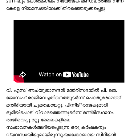
2011-ലും കോതമംഗലം നിയോജക മണ്ഡലത്തിൽ നിന്ന്
കേരള നിയമസഭയിലേക്ക് തിരഞ്ഞെടുക്കപ്പെട്ടു.
വി. എസ്. അച്യുതാനന്ദൻ മന്ത്രിസഭയിൽ പി. ജെ.
ജോസഫ് രാജിവെച്ചതിനെത്തുടർന്ന് പൊതുമരാമത്ത്
മന്ത്രിയായി ചുമതലയേറ്റു. പിന്നീട് ‘രാജകുമാരി
ഭൂമിയിടപാട്’ വിവാദത്തെത്തുടർന്ന് മന്ത്രിസ്ഥാനം
രാജിവെച്ചു.മറ്റു മേഖലകളിലെ
സംഭാവനകൾഅറിയപ്പെടുന്ന ഒരു കർഷകനും
വ്യവസായിയുമായിരുന്നു.യാക്കോബായ സിറിയൻ