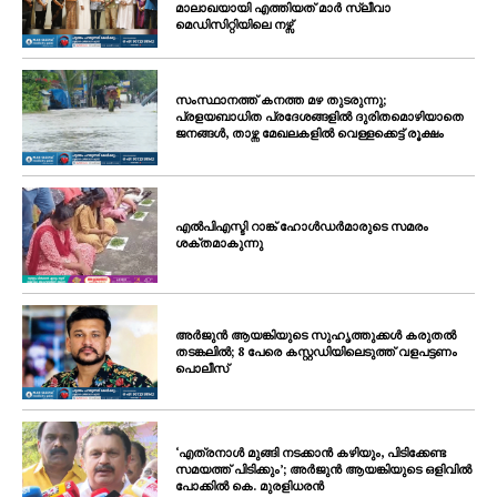
മാലാഖയായി എത്തിയത് മാർ സ്ലീവാ
മെഡിസിറ്റിയിലെ നഴ്സ്
സംസ്ഥാനത്ത് കനത്ത മഴ തുടരുന്നു;
പ്രളയബാധിത പ്രദേശങ്ങളിൽ ദുരിതമൊഴിയാതെ
ജനങ്ങൾ, താഴ്ന്ന മേഖലകളിൽ വെള്ളക്കെട്ട് രൂക്ഷം
എൽപിഎസ്ടി റാങ്ക് ഹോൾഡർമാരുടെ സമരം
ശക്തമാകുന്നു
അർജുൻ ആയങ്കിയുടെ സുഹൃത്തുക്കൾ കരുതൽ
തടങ്കലിൽ; 8 പേരെ കസ്റ്റഡിയിലെടുത്ത് വളപട്ടണം
പൊലീസ്
‘എത്രനാൾ മുങ്ങി നടക്കാൻ കഴിയും, പിടിക്കേണ്ട
സമയത്ത് പിടിക്കും’; അർജുൻ ആയങ്കിയുടെ ഒളിവിൽ
പോക്കിൽ കെ. മുരളിധരൻ