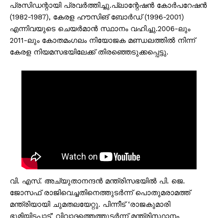
പ്രസിഡന്റായി പ്രവർത്തിച്ചു.പ്ലാന്റേഷൻ കോർപറേഷൻ
(1982-1987), കേരള ഹൗസിങ് ബോർഡ് (1996-2001)
എന്നിവയുടെ ചെയർമാൻ സ്ഥാനം വഹിച്ചു.2006-ലും
2011-ലും കോതമംഗലം നിയോജക മണ്ഡലത്തിൽ നിന്ന്
കേരള നിയമസഭയിലേക്ക് തിരഞ്ഞെടുക്കപ്പെട്ടു.
വി. എസ്. അച്യുതാനന്ദൻ മന്ത്രിസഭയിൽ പി. ജെ.
ജോസഫ് രാജിവെച്ചതിനെത്തുടർന്ന് പൊതുമരാമത്ത്
മന്ത്രിയായി ചുമതലയേറ്റു. പിന്നീട് ‘രാജകുമാരി
ഭൂമിയിടപാട്’ വിവാദത്തെത്തുടർന്ന് മന്ത്രിസ്ഥാനം