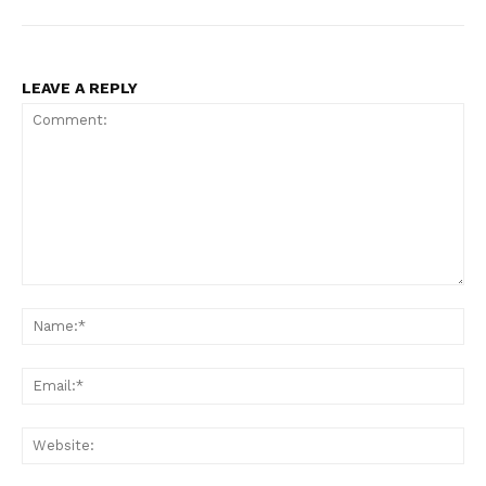
LEAVE A REPLY
Comment:
Na
Ema
Web