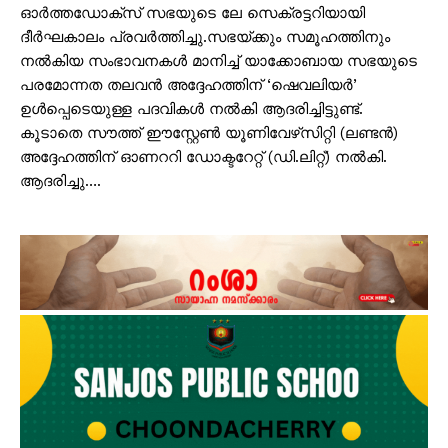
ഓർത്തഡോക്സ് സഭയുടെ ലേ സെക്രട്ടറിയായി
ദീർഘകാലം പ്രവർത്തിച്ചു.സഭയ്ക്കും സമൂഹത്തിനും
നൽകിയ സംഭാവനകൾ മാനിച്ച് യാക്കോബായ സഭയുടെ
പരമോന്നത തലവൻ അദ്ദേഹത്തിന് ‘ഷെവലിയർ’
ഉൾപ്പെടെയുള്ള പദവികൾ നൽകി ആദരിച്ചിട്ടുണ്ട്.
കൂടാതെ സൗത്ത് ഈസ്റ്റേൺ യൂണിവേഴ്‌സിറ്റി (ലണ്ടൻ)
അദ്ദേഹത്തിന് ഓണററി ഡോക്ടറേറ്റ് (ഡി.ലിറ്റ്) നൽകി.
ആദരിച്ചു….