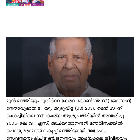
മുൻ മന്ത്രിയും മുതിർന്ന കേരള കോൺഗ്രസ് (ജോസഫ്)
നേതാവുമായ ടി. യു. കുരുവിള (89) 2026 മെയ് 29-ന്
കൊച്ചിയിലെ സ്വകാര്യ ആശുപത്രിയിൽ അന്തരിച്ചു.
2006-ലെ വി. എസ്. അച്യുതാനന്ദൻ മന്ത്രിസഭയിൽ
പൊതുമരാമത്ത് വകുപ്പ് മന്ത്രിയായി അദ്ദേഹം
സേവനമനുഷ്ഠിച്ചിട്ടുണ്ട്.ജനനവും ആദ്യകാല ജീവിതവും