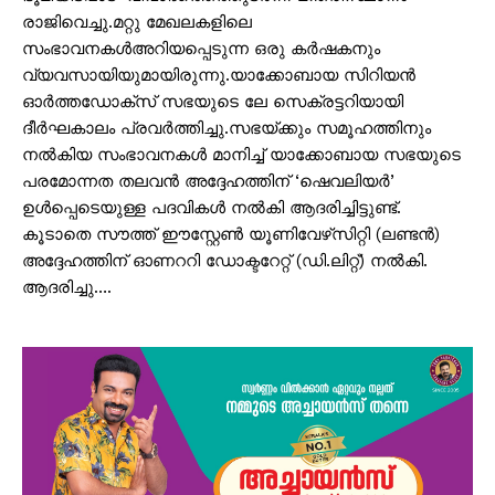
രാജിവെച്ചു.മറ്റു മേഖലകളിലെ
സംഭാവനകൾഅറിയപ്പെടുന്ന ഒരു കർഷകനും
വ്യവസായിയുമായിരുന്നു.യാക്കോബായ സിറിയൻ
ഓർത്തഡോക്സ് സഭയുടെ ലേ സെക്രട്ടറിയായി
ദീർഘകാലം പ്രവർത്തിച്ചു.സഭയ്ക്കും സമൂഹത്തിനും
നൽകിയ സംഭാവനകൾ മാനിച്ച് യാക്കോബായ സഭയുടെ
പരമോന്നത തലവൻ അദ്ദേഹത്തിന് ‘ഷെവലിയർ’
ഉൾപ്പെടെയുള്ള പദവികൾ നൽകി ആദരിച്ചിട്ടുണ്ട്.
കൂടാതെ സൗത്ത് ഈസ്റ്റേൺ യൂണിവേഴ്‌സിറ്റി (ലണ്ടൻ)
അദ്ദേഹത്തിന് ഓണററി ഡോക്ടറേറ്റ് (ഡി.ലിറ്റ്) നൽകി.
ആദരിച്ചു….