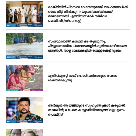
രാത്രിയിൽ പ്രസവ വേദനയുമായി വാഹനങ്ങൾക്ക്
കൈ നീട്ടി നിൽക്കുന്ന യുവതിക്കരികിലേക്ക്
മാലാഖയായി എത്തിയത് മാർ സ്ലീവാ
മെഡിസിറ്റിയിലെ നഴ്സ്
സംസ്ഥാനത്ത് കനത്ത മഴ തുടരുന്നു;
പ്രളയബാധിത പ്രദേശങ്ങളിൽ ദുരിതമൊഴിയാതെ
ജനങ്ങൾ, താഴ്ന്ന മേഖലകളിൽ വെള്ളക്കെട്ട് രൂക്ഷം
എൽപിഎസ്ടി റാങ്ക് ഹോൾഡർമാരുടെ സമരം
ശക്തമാകുന്നു
അർജുൻ ആയങ്കിയുടെ സുഹൃത്തുക്കൾ കരുതൽ
തടങ്കലിൽ; 8 പേരെ കസ്റ്റഡിയിലെടുത്ത് വളപട്ടണം
പൊലീസ്