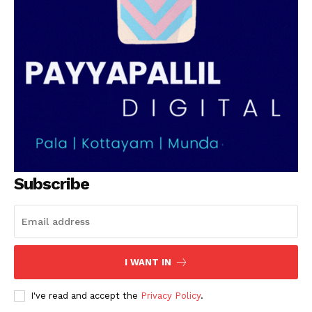
SUBSCRIBE NOW
PALA VISION
About
Contact us
Subscription Plans
My account
Subscribe
Grievance Redressal
I WANT IN
I've read and accept the
Privacy Policy
.