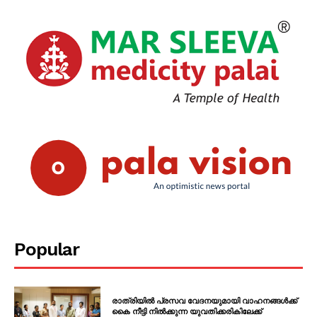
Popular
രാത്രിയിൽ പ്രസവ വേദനയുമായി വാഹനങ്ങൾക്ക്
കൈ നീട്ടി നിൽക്കുന്ന യുവതിക്കരികിലേക്ക്