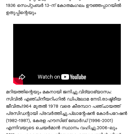
1936 സെപ്റ്റംബർ 13-ന് കോതമംഗലം ഊഞ്ഞപ്പാറയിൽ
ഉതുപ്പിന്റെയും
മറിയത്തിന്റെയും മകനായി ജനിച്ചു.വിദ്യാഭ്യാസം:
സിവിൽ എഞ്ചിനീയറിംഗിൽ ഡിപ്ലോമ നേടി.രാഷ്ട്രീയ
ജീവിതം1964 മുതൽ 1978 വരെ കീരമ്പാറ പഞ്ചായത്ത്
പ്രസിഡന്റായി പ്രവർത്തിച്ചു.പ്ലാന്റേഷൻ കോർപറേഷൻ
(1982-1987), കേരള ഹൗസിങ് ബോർഡ് (1996-2001)
എന്നിവയുടെ ചെയർമാൻ സ്ഥാനം വഹിച്ചു.2006-ലും